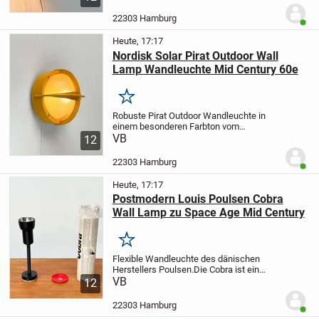
Leuchte.
Kubische Formen durchziehen
diesen Entwurf, vom Schirm bis zur
22303 Hamburg
Benut
Wandplatte....
Heute, 17:17
Nordisk Solar Pirat Outdoor Wall
Lamp Wandleuchte Mid Century 60e
Merken
Robuste Pirat Outdoor Wandleuchte in
einem besonderen Farbton vom
dänischen Hersteller Nordisk Solar.
VB
Die
12
Pirat ist inspiriert von einer auf
Funktionalität beruhenden, maritimen
22303 Hamburg
Benut
Formensprache. Das...
Heute, 17:17
Postmodern Louis Poulsen Cobra
Wall Lamp zu Space Age Mid Century
Merken
Flexible Wandleuchte des dänischen
Herstellers Poulsen.
Die Cobra ist ein
funktionaler Wandleuchte für gerichtetes
VB
12
Licht. Die Leuchtenkopf sitzt am Ende
eines flexiblen, geriffelten Schlauches.
22303 Hamburg
Benut
Über...