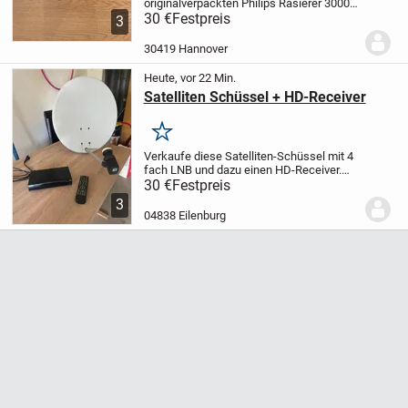
originalverpackten Philips Rasierer 3000
Series (Modell S3144).
30 €
Festpreis
Highlights:
✅ Neu
3
& ungeöffnet
✅ Wet & Dry – für Trocken-
und Nassrasur
✅ 5D Pivot & Flex
30419 Hannover
Scherköpfe
...
Heute, vor 22 Min.
Satelliten Schüssel + HD-Receiver
Merken
Verkaufe diese Satelliten-Schüssel mit 4
fach LNB und dazu einen HD-Receiver.
Voll funktionsfähig.
Nur Selbstabholung
30 €
Festpreis
3
04838 Eilenburg