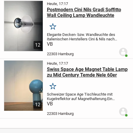
Heute, 17:17
Postmodern Cini Nils Gradi Soffitto
Wall Ceiling Lamp Wandleuchte
Merken
Elegante Decken- bzw. Wandleuchte des
italienischen Herstellers Cini & Nils nach
einem Entwurf von Franco Bettonica und
VB
12
Mario Melocchi.
Der Entwurf zeigt den
markanten Bügel der Gradi Serie. Der...
22303 Hamburg
Benut
Heute, 17:17
Swiss Space Age Magnet Table Lamp
zu Mid Century Temde Nele 60er
Merken
Schweizer Space Age Tischleuchte mit
Kugelreflektor auf Magnethalterung.
Ein
markantes Detail dieser Leuchte ist der
VB
12
kugelförmige Leuchtenkopf. Dieser wird
mit einem Magneten gehalten und kann
22303 Hamburg
Benut
so...