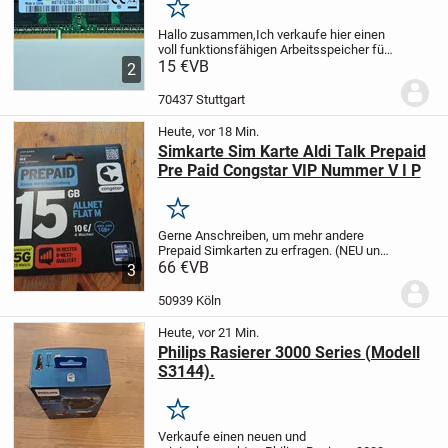
Merken
Hallo zusammen,
Ich verkaufe hier einen
voll funktionsfähigen Arbeitsspeicher für
Notebooks / Laptops von Samsung.
15 €
VB
Der
2
Riegel wurde pfleglich behandelt und lief
bis zum Ausbau
70437 Stuttgart
einwandfrei.
Technische...
Heute, vor 18 Min.
Simkarte Sim Karte Aldi Talk Prepaid
Pre Paid Congstar VIP Nummer V I P
Merken
Gerne Anschreiben, um mehr andere
Prepaid Simkarten zu erfragen. (NEU und
unbenutzt)
66 €
VB
mehr SImkarten auf
3
Lager!
Kaufen mit Käuferschutz ist
möglich!
50939 Köln
Heute, vor 21 Min.
Philips Rasierer 3000 Series (Modell
S3144).
Merken
Verkaufe einen neuen und