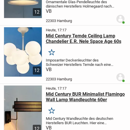
Ornamentale Glas-Pendelleuchte des
dänischen Herstellers Holmegaard nach
einem Entwurf von Sidse Werner aus den
VB
12
frühen 80er Jahren.
Als Diffusor dient ein
Rotationskörper aus Glas mit markanten
22303 Hamburg
Benut
Aus-...
Heute, 17:17
Mid Century Temde Ceiling Lamp
Chandelier E.R. Nele Space Age 60s
Merken
Imposanter Deckenleuchter des
Schweizer Herstellers Temde nach einem
Entwurf von E.R. Nele. Fälschlicherweise
VB
12
oft Max Bill zugeschrieben.
Eine
funktionale Lichtquelle und gleichzeitig
22303 Hamburg
Benut
ein imposantes...
Heute, 17:17
Mid Century BUR Minimalist Flamingo
Wall Lamp Wandleuchte 60er
Merken
Mid Century Wandleuchte des deutschen
Herstellers BUR Leuchten. Hier eine
besonders seltene Version der Flamingo
VB
12