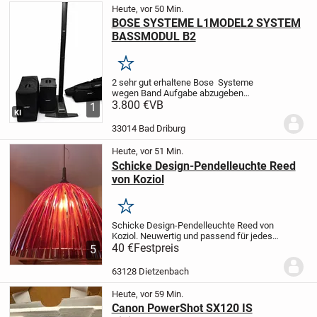
Heute, vor 50 Min.
BOSE SYSTEME L1MODEL2 SYSTEM
BASSMODUL B2
Merken
2 sehr gut erhaltene Bose Systeme
wegen Band Aufgabe abzugeben
inklusive Bose Transporttaschen nur zur
3.800 €
VB
1
KI
selbstabholung in Bad Driburg und bitte
nur Barzahlung
33014 Bad Driburg
Heute, vor 51 Min.
Schicke Design-Pendelleuchte Reed
von Koziol
Merken
Schicke Design-Pendelleuchte Reed von
Koziol.
Neuwertig und passend für jedes
Ambiente Die Lamellen machen das
40 €
Festpreis
5
Lichtspiel zum Hingucker.
Nichtraucherhaushalt, keine
63128 Dietzenbach
Tiere
Versand gegen Erstattung...
Heute, vor 59 Min.
Canon PowerShot SX120 IS