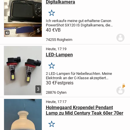
Digitalkamera
Merken
Ich verkaufe meine gut erhaltene Canon
PowerShot SX120 IS Digitalkamera, die
sich noch in der Originalverpackung
40 €
VB
5
KI
befindet. Sie ist ein kompakter Begleiter
für unterwegs und bietet einen soliden...
74255 Roigheim
Heute, 17:19
LED-Lampen
Merken
2 LED-Lampen für Nebelleuchten. Meine
Elektronik an der C-Klasse akzeptiert
leider die Lampen nicht. War leider ein
30 €
Festpreis
Premi
Fehlkauf, deshalb preiswert abzugeben
3
28876 Oyten
Heute, 17:17
Holmegaard Kropendel Pendant
Lamp zu Mid Century Teak 60er 70er
Merken