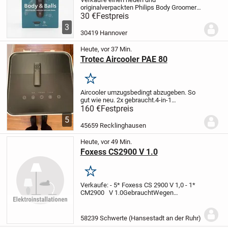
originalverpackten Philips Body Groomer
5000 Series.
Produktdetails:
✅ Neu &
30 €
Festpreis
originalverpackt
✅ Philips Body Groomer
3
5000 Series
✅ Triple Protect Shave
30419 Hannover
System
✅ Für Körper-...
Heute, vor 37 Min.
Trotec Aircooler PAE 80
Merken
Aircooler umzugsbedingt abzugeben. So
gut wie neu. 2x gebraucht.
4-in-1
Luftkühler, Luftbefeuchter, Luftreiniger
160 €
Festpreis
und Ventilator. 60 Liter Tank, 2,8l/h.
5
Verdunstungsleistung, 4 Gebläsestufen,
45659 Recklinghausen
Timer,...
Heute, vor 49 Min.
Foxess CS2900 V 1.0
Merken
Verkaufe:
- 5* Foxess CS 2900 V 1,0
- 1*
CM2900 V 1.0
Gebraucht
Wegen
Änderung der PV-Anlage.
Auch einzeln
abzugeben.
Ich bitte um Angebote.
Fotos
folgen.
Hinweis zu Sachmängelhaftung /
58239 Schwerte (Hansestadt an der Ruhr)
Gewährleis...