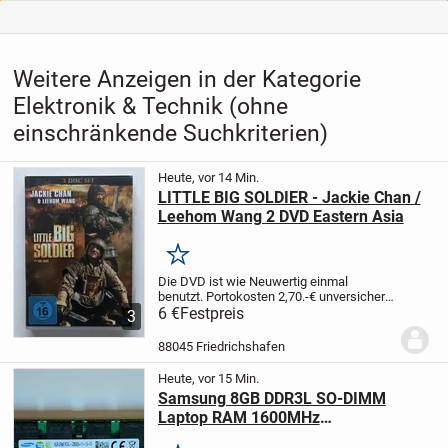
Weitere Anzeigen in der Kategorie
Elektronik & Technik (ohne
einschränkende Suchkriterien)
Heute, vor 14 Min.
LITTLE BIG SOLDIER - Jackie Chan /
Leehom Wang 2 DVD Eastern Asia
Merken
Die DVD ist wie Neuwertig einmal
benutzt.
Portokosten 2,70.-€ unversichert
oder versichert 5,95.-€
6 €
Festpreis
Bezahlung nur
3
Überweisung oder Abholung PAYPAL
HABE ICH NICHT
Keine
88045 Friedrichshafen
Garantie/Rücknahme oder...
Heute, vor 15 Min.
Samsung 8GB DDR3L SO-DIMM
Laptop RAM 1600MHz
M471B1G73DB0-YK0