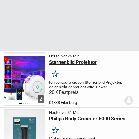
Heute, vor 25 Min.
Sternenbild Projektor
Merken
Ich verkaufe diesen Sternenbild Projektor,
da er nicht gebraucht wird. Er war
vielleicht 2 Mal an.
Nur Selbstabholung.
20 €
Festpreis
2
04838 Eilenburg
Heute, vor 31 Min.
Philips Body Groomer 5000 Series.
Merken
Verkaufe einen neuen und