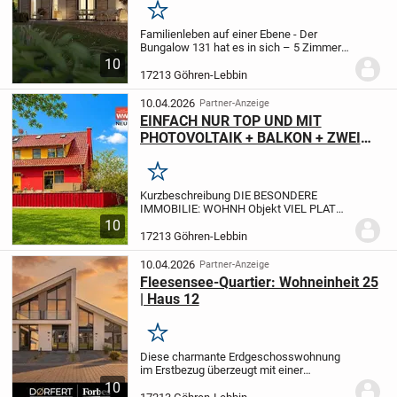
Merken
Familienleben auf einer Ebene - Der
Bungalow 131 hat es in sich – 5 Zimmer,
zwei Kinderzimmer und zwei Bäder – viel
10
Wohnfläche und clever nutzbarer
17213 Göhren-Lebbin
Stauraum für die ganze Familie. Die kluge
Raumauftei...
10.04.2026
Partner-Anzeige
EINFACH NUR TOP UND MIT
PHOTOVOLTAIK + BALKON + ZWEI
BÄDER + EINBAUKÜCHE + KOCHHEXE
+ KAMINOFEN
Merken
Kurzbeschreibung DIE BESONDERE
IMMOBILIE: WOHNH Objekt VIEL PLATZ
FÜR SIE UND IHRE FAMILIE:
Ein großes
10
und modernes Reihenendhaus mit großen
17213 Göhren-Lebbin
Gauben, Photovoltaikanlage, Balkon und
hochwertiger...
10.04.2026
Partner-Anzeige
Fleesensee-Quartier: Wohneinheit 25
| Haus 12
Merken
Diese charmante Erdgeschosswohnung
im Erstbezug überzeugt mit einer
durchdachten Raumaufteilung auf 60,09
10
m² Wohnfläche. Die 2-Zimmer-Wohnung