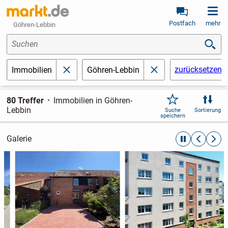
Postfach
mehr
Göhren-Lebbin
Suchen
zurücksetzen
Immobilien
Göhren-Lebbin
schließen
schließen
80 Treffer
Immobilien in Göhren-
Lebbin
Suche
Sortierung
speichern
Galerie
automatische R
zurückblät
weite