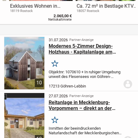
Exklusives Wohnen in
Ca. 72 m² in Bestlage KTV -
Rostock-Diedrichshagen:
WG-geeignet & flexibel für
18119 Rostock
18057 Rostock
2.065,00 €
Modernisiertes 4-Zi.-
Eigennutzung oder
Nettokaltmiete
Reihenmittelhaus
Vermietung!
31.07.2026
Partner-Anzeige
Modernes 5-Zimmer Design-
Holzhaus - Kapitalanlage am
Flesensee
Merken
Objektnr: 1070610
+ In ruhiger Umgebung
unweit des Flesensees von Göhren-
Lebbin - durchschnittliche
10
Bruttoeinnahmen der letzten 3 Jahre ca.
17213 Göhren-Lebbin
37.000€
+ Tolle Außenbereiche: Der
Garten mit Whirlpool...
27.07.2026
Partner-Anzeige
Reitanlage in Mecklenburg-
Vorpommern – direkt an der
Mecklenburgischen Seenplatte in
einer touristischen Region!
Merken
Inmitten der beeindruckenden
Naturlandschaft der Mecklenburgischen
Seenplatte, im renommierten Ferien- und