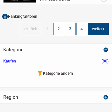
17213 Göhren-Lebbin
verfügt über ein Schlafzimmer sowie ein
modernes...
Rankingfaktoren
zurück
1
2
3
4
weiter
Kategorie
Kaufen
(80)
Kategorie ändern
Region