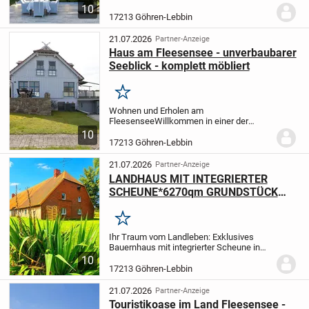
Ihr neues Traumhaus verwirklichen. Für
10
nähere Informationen einfach bei mir
17213 Göhren-Lebbin
melden oder eine Anfrage stellen. Wir
besprechen...
21.07.2026
Partner-Anzeige
Haus am Fleesensee - unverbaubarer
Seeblick - komplett möbliert
Merken
Wohnen und Erholen am
Fleesensee
Willkommen in einer der
schönsten Regionen Mecklenburg-
10
Vorpommerns - direkt am
17213 Göhren-Lebbin
Fleesensee.
Diese hochwertige Immobilie
verbindet exklusives Wohnen mit
21.07.2026
Partner-Anzeige
Urlaubsgefühl...
LANDHAUS MIT INTEGRIERTER
SCHEUNE*6270qm GRUNDSTÜCK
MIT BAULAND ! ! !
Merken
Ihr Traum vom Landleben: Exklusives
Bauernhaus mit integrierter Scheune in
der Mecklenburgischen Seenplatte.
Der
10
riesige Vorteil ist, das sich auf dem
17213 Göhren-Lebbin
Grundstück noch ein schönes Baufenster
vom...
21.07.2026
Partner-Anzeige
Touristikoase im Land Fleesensee -