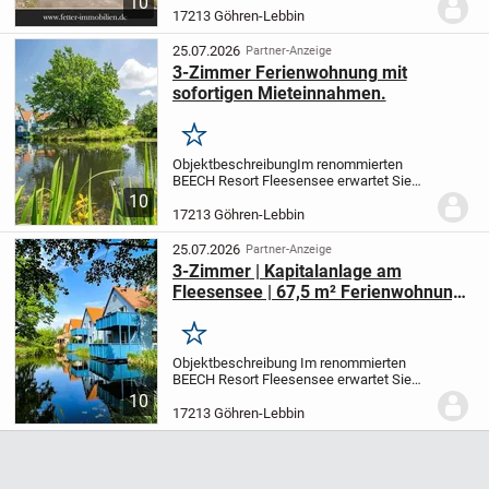
10
Hotelstandort Göhren-Lebbin am
17213 Göhren-Lebbin
Fleesensee, befindet sich diese
außergewöhnliche Reitanlage...
25.07.2026
Partner-Anzeige
3-Zimmer Ferienwohnung mit
sofortigen Mieteinnahmen.
Merken
Objektbeschreibung
Im renommierten
BEECH Resort Fleesensee erwartet Sie
diese stilvoll eingerichtete Ferienwohnung
10
mit einer Wohnfläche von 67,50 m² im 1.
17213 Göhren-Lebbin
Obergeschoss der beliebten
Fischerhäuser....
25.07.2026
Partner-Anzeige
3-Zimmer | Kapitalanlage am
Fleesensee | 67,5 m² Ferienwohnung
im BEECH Resort | 1. OG
Merken
Objektbeschreibung Im renommierten
BEECH Resort Fleesensee erwartet Sie
diese stilvoll eingerichtete Ferienwohnung
10
mit einer Wohnfläche von 67,50 m² im 1.
17213 Göhren-Lebbin
Obergeschoss der beliebten
Fischerhäuser. Das...