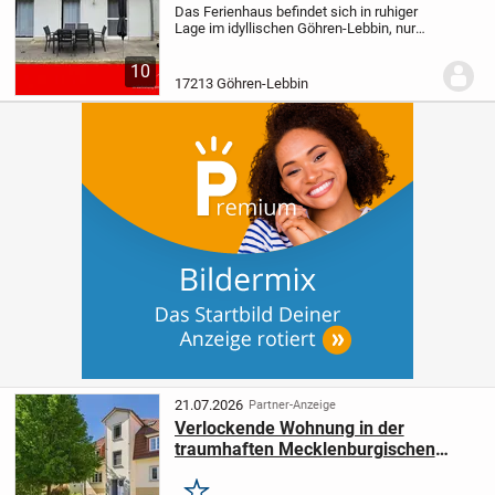
Das Ferienhaus befindet sich in ruhiger
Lage im idyllischen Göhren-Lebbin, nur
wenige Minuten vom Fleesensee
entfernt.
Das im Jahr 2005 errichtete
10
Objekt verfügt über eine Wohnfläche von
17213 Göhren-Lebbin
ca. 91 m² auf...
21.07.2026
Partner-Anzeige
Verlockende Wohnung in der
traumhaften Mecklenburgischen
Seenlandschaft - Natur, Komfort und
Ruhe