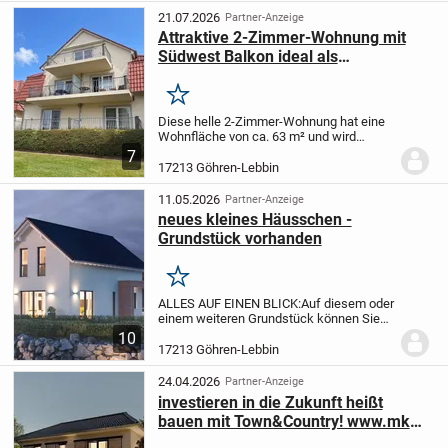
besprechen...
21.07.2026
Partner-Anzeige
Attraktive 2-Zimmer-Wohnung mit
Südwest Balkon ideal als
Ferienwohnung nutzbar
Merken
Diese helle 2-Zimmer-Wohnung hat eine
Wohnfläche von ca. 63 m² und wird
aktuell als Ferienwohnung vermietet. Sie
7
befindet sich im 1. Obergeschoss eines
17213 Göhren-Lebbin
Mehrfamilienhauses, welches im Jahr
2000...
11.05.2026
Partner-Anzeige
neues kleines Häusschen -
Grundstück vorhanden
Merken
ALLES AUF EINEN BLICK:
Auf diesem oder
einem weiteren Grundstück können Sie
Ihr neues Traumhaus verwirklichen. Für
10
nähere Informationen einfach bei mir
17213 Göhren-Lebbin
melden oder eine Anfrage stellen. Wir
besprechen...
24.04.2026
Partner-Anzeige
investieren in die Zukunft heißt
bauen mit Town&Country! www.mkm-
massivhaus.de