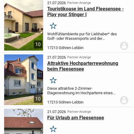
besprechen...
21.07.2026
Partner-Anzeige
Touristikoase im Land Fleesensee -
Play your Stinger I
Merken
Wohlfühlambiente pur für Liebhaber* des
Golf- oder Wassersports und der
absoluten Entspannung: Erwerben Sie als
10
Kapitalanleger dieses komfortable
17213 Göhren-Lebbin
Feriendomizil als Ruhepunkt außerhalb
der Alltags-Spie...
21.07.2026
Partner-Anzeige
Attraktive Hochparterrewohnung
beim Fleesensee
Merken
Diese attraktive 2-Zimmer-
Etagenwohnung im Hochparterre eines
gepflegten Wohnhauses aus dem Jahr
10
2000 überzeugt durch eine angenehme
17213 Göhren-Lebbin
Wohnatmosphäre, eine durchdachte
Raumaufteilung und vielseitige...
21.07.2026
Partner-Anzeige
Für Urlaub am Fleesensee
Merken