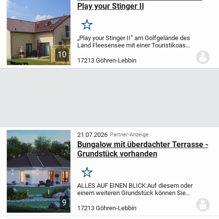
Play your Stinger II
Merken
„Play your Stinger II“ am Golfgelände des
Land Fleesensee mit einer Touristikoase
für Wassersportler und Golfer
10
Wohlfühlambiente pur für Liebhaber* des
17213 Göhren-Lebbin
Golf- oder Wassersports und der
absoluten...
21.07.2026
Partner-Anzeige
Bungalow mit überdachter Terrasse -
Grundstück vorhanden
Merken
ALLES AUF EINEN BLICK:
Auf diesem oder
einem weiteren Grundstück können Sie
Ihr neues Traumhaus verwirklichen. Für
9
nähere Informationen einfach bei mir
17213 Göhren-Lebbin
melden oder eine Anfrage stellen. Wir