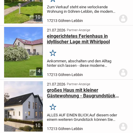
Merken
Zum Verkauf steht eine verlockende
Wohnung in Göhren-Lebbin, die modernen
Wohnkomfort mit einer der beliebtesten
10
Urlaubsregionen Mecklenburgs verbindet.
17213 Göhren-Lebbin
Diese ansprechende Immobilie wurde im
Jahr 2000...
21.07.2026
Partner-Anzeige
eingerichtetes Ferienhaus in
idyllischer Lage mit Whirlpool
Merken
Ankommen, abschalten und den Alltag
hinter sich lassen - diese moderne
Ferienimmobilie im beliebten
4
Erholungsgebiet Fleesensee bietet beste
17213 Göhren-Lebbin
Voraussetzungen dafür. Die angebotene
Einheit befindet sich...
21.07.2026
Partner-Anzeige
großes Haus mit kleiner
Gästewohnung - Baugrundstück
vorhanden
Merken
ALLES AUF EINEN BLICK:
Auf diesem oder
einem weiteren Grundstück können Sie
Ihr neues Traumhaus verwirklichen. Für
10
nähere Informationen einfach bei mir
17213 Göhren-Lebbin
melden oder eine Anfrage stellen. Wir