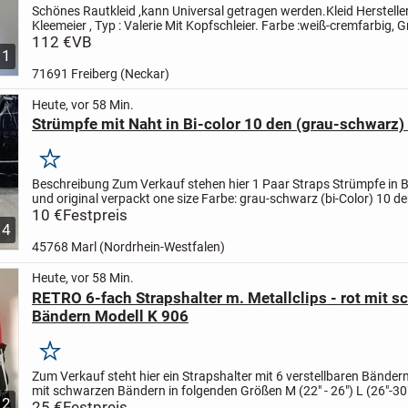
Schönes Rautkleid ,kann Universal getragen werden.
Kleid Hersteller
Kleemeier , Typ : Valerie
Mit Kopfschleier. Farbe :weiß-cremfarbig, 
36/38. Körpergröße ca. 178 cm.
112 €
VB
Mit erhöhten...
1
71691 Freiberg (Neckar)
Heute, vor 58 Min.
Strümpfe mit Naht in Bi-color 10 den (grau-schwarz
Merken
Beschreibung
Zum Verkauf stehen hier
1 Paar Straps Strümpfe in B
und original verpackt
one size
Farbe: grau-schwarz (bi-Color)
10 de
(hauchdünn)
10 €
Festpreis
10,00 Euro bei Abholung in...
4
45768 Marl (Nordrhein-Westfalen)
Heute, vor 58 Min.
RETRO 6-fach Strapshalter m. Metallclips - rot mit 
Bändern Modell K 906
Merken
Zum Verkauf steht hier ein
Strapshalter mit 6 verstellbaren Bänder
mit schwarzen Bändern
in folgenden Größen
M (22" - 26")
L (26"-30
2
(30"-34")
25 €
Festpreis
XXL 34"-38")
Bitte...