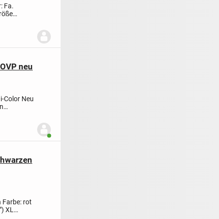
: Fa.
Größe
) OVP neu
i-Color
Neu
n
Benutzer ist online
schwarzen
n
Farbe: rot
")
XL