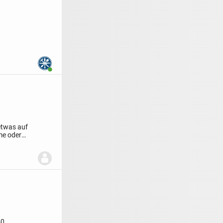
Benutzer ist online
etwas auf
me oder
40