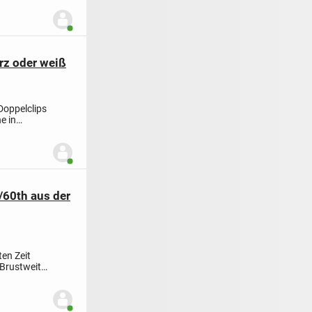
Benutzer ist online
rz oder weiß
Doppelclips
e in
Benutzer ist online
/60th aus der
ten Zeit
Brustweite:
Benutzer ist online