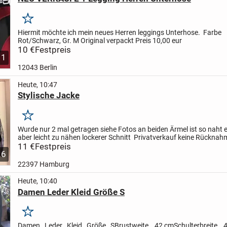
Merken
Hiermit möchte ich mein neues Herren leggings Unterhose.
Farbe
Rot/Schwarz, Gr. M
Original verpackt Preis 10,00 eur
10 €
Festpreis
1
12043 Berlin
Heute, 10:47
Stylische Jacke
Merken
Wurde nur 2 mal getragen
siehe Fotos an beiden Ärmel ist so naht 
aber leicht zu nähen
lockerer Schnitt
Privatverkauf keine Rücknah
Gewährleistung
11 €
Festpreis
Zahlung per PayPal Freunde oder...
6
22397 Hamburg
Heute, 10:40
Damen Leder Kleid Größe S
Merken
Damen Leder Kleid Größe S
Brustweite 42 cm
Schulterbreite 