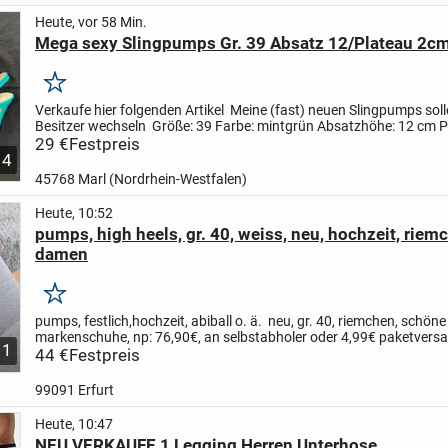
Heute, vor 58 Min.
Mega sexy Slingpumps Gr. 39 Absatz 12/Plateau 2c
Merken
Verkaufe hier folgenden Artikel
Meine (fast) neuen Slingpumps sol
Besitzer wechseln
Größe: 39
Farbe: mintgrün
Absatzhöhe: 12 cm
P
vorne: 2 cm
29 €
Festpreis
1 x kurz indoor getragen
Abholung...
4
45768 Marl (Nordrhein-Westfalen)
Heute, 10:52
pumps, high heels, gr. 40, weiss, neu, hochzeit, rie
damen
Merken
pumps, festlich,hochzeit, abiball o. ä. neu, gr. 40, riemchen, schöne 
markenschuhe, np: 76,90€, an selbstabholer oder 4,99€ paketvers
11
hermes zzgl.
44 €
Festpreis
99091 Erfurt
Heute, 10:47
NEU VERKAUFE 1 Legging Herren Unterhose