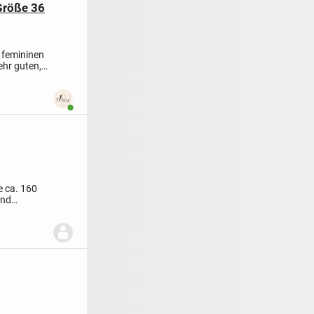
Größe 36
n femininen
ehr guten,
Benutzer ist online
 ca. 160
and