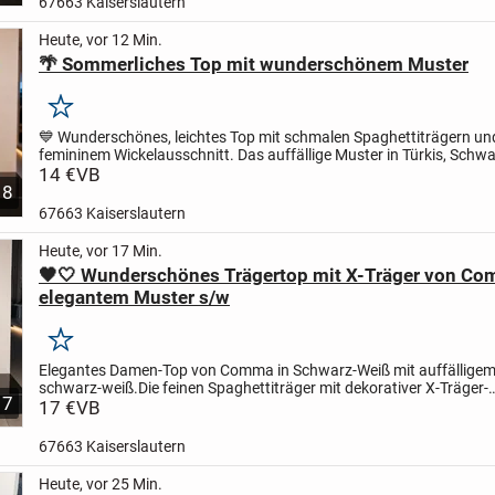
67663 Kaiserslautern
Heute, vor 12 Min.
🌴 Sommerliches Top mit wunderschönem Muster
Merken
💙 Wunderschönes, leichtes Top mit schmalen Spaghettiträgern un
femininem Wickelausschnitt. Das auffällige Muster in Türkis, Schw
Weiß macht dieses Top zu einem echten Hingucker und perfekt...
14 €
VB
8
67663 Kaiserslautern
Heute, vor 17 Min.
🖤🤍 Wunderschönes Trägertop mit X-Träger von C
elegantem Muster s/w
Merken
Elegantes Damen-Top von Comma in Schwarz-Weiß mit auffälligem
schwarz-weiß.
Die feinen Spaghettiträger mit dekorativer X-Träger-
7
Rückenlösung sorgen für einen femininen und modernen Look....
17 €
VB
67663 Kaiserslautern
Heute, vor 25 Min.