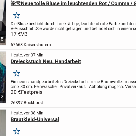
🌺👚Neue tolle Bluse im leuchtenden Rot / Comma / 
Merken
Die Bluse besticht durch ihre kräftige, leuchtend rote Farbe und de
V-Ausschnitt.
Sie wurde nicht getragen und befindet sich in einem s
neuwertigen Zustand.
17 €
VB
Details:
Farbe:...
8
67663 Kaiserslautern
Heute, vor 37 Min.
Dreieckstuch Neu. Handarbeit
Merken
Ein neues handgearbeitetes Dreieckstuch.
reine Baumwolle.
masse
cm x 80 cm.
Feinwäsche.
Privatverkauf.
Abholung möglich. Vers
möglich.
20 €
Festpreis
2
26897 Bockhorst
Heute, vor 38 Min.
Brautkleid-Universal
Merken