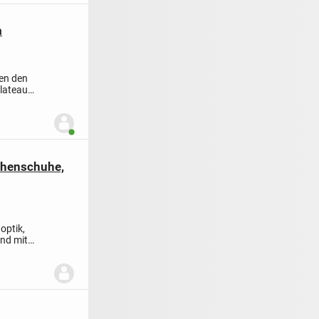
m
len den
lateau
Benutzer ist online
mchenschuhe,
optik,
and mit