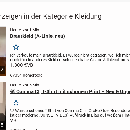
zeigen in der Kategorie Kleidung
Heute, vor 1 Min.
Brautkleid (A-Linie, neu)
Merken
Ich verkaufe mein Brautkleid. Es wurde nicht getragen, weil ich mi
doch für ein anderes Kleid entschieden habe.Cleane A-liniecut-outs
Armenlange SchleppeGröße 38wurde nicht geändert/a...
1.300 €
VB
12
67354 Römerberg
Heute, vor 5 Min.
🌞 Comma CI, T-Shirt mit schönem Print – Neu & Ung
Merken
🤍 Wunderschönes T-Shirt von Comma CI in Größe 36.
✨ Besondere
ist der moderne „SUNSET VIBES“-Aufdruck in Blau auf weißem Hint
Neu und ungetragen
VB
👕 Angenehm locker geschnitten
...
5