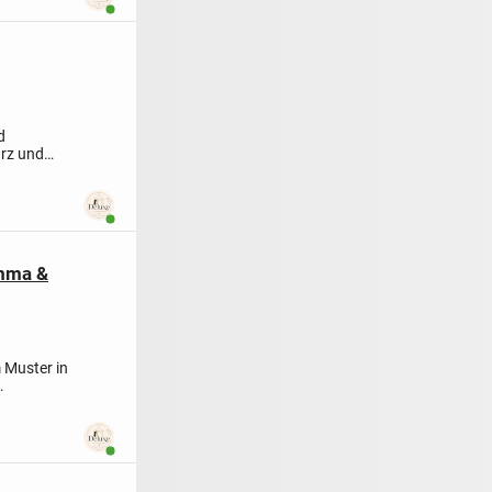
Benutzer ist online
d
arz und
Benutzer ist online
omma &
 Muster in
Benutzer ist online