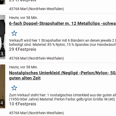
45768 Marl (Nordrhein-Westfalen)
Heute, vor 58 Min.
6-fach Doppel-Strapshalter m. 12 Metallclips -schwa
Merken
Verkauft wird hier
1 Strapshalter mit 6 Bändern an denen jeweils 2 
befestigt sind.
Material:
85 % Nylon, 15 % Spandex
(nur Handwäsch
lauwarmem Wasser)
29 €
Festpreis
Farben: schwarz oder weiß...
3
45768 Marl (Nordrhein-Westfalen)
Heute, vor 58 Min.
Nostalgisches Unterkleid /Negligé -Perlon/Nylon- 50
guten alten Zeit
Merken
Zum Verkauf steht hier:
1 nostalgisches Unterkleid aus der guten al
(1950/60er Jahre)
Material: Perlon
Farbe: gelb/grün
Größe: M (40)
4
38 cm
10 €
Festpreis
Länge: 68 cm
Das Unterkleid...
45768 Marl (Nordrhein-Westfalen)