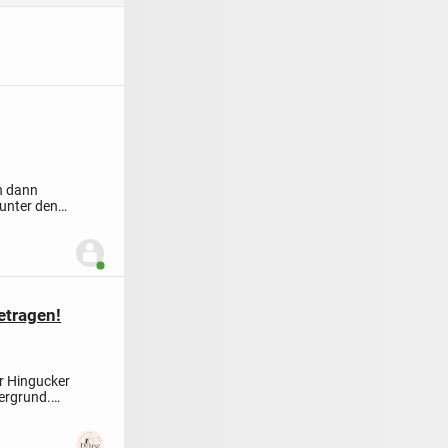
ch dann
 unter den
Benutzer ist online
etragen!
r Hingucker
ergrund.
🏷️