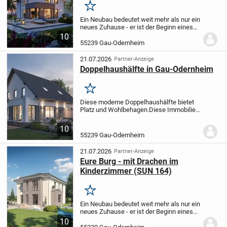
Merken
Ein Neubau bedeutet weit mehr als nur ein
neues Zuhause - er ist der Beginn eines
völlig neuen Lebensabschnitts. Es ist das
10
Gefühl, jeden Tag in einen Raum zu treten,
55239 Gau-Odernheim
der genau nach den eigenen...
21.07.2026
Partner-Anzeige
Doppelhaushälfte in Gau-Odernheim
Merken
Diese moderne Doppelhaushälfte bietet
Platz und Wohlbehagen.
Diese Immobilie
mit ca. 152 m² Netto-Grundfläche (nach
DIN277) bildet mit dem modernen
10
Grundriss und der Haustechnik die
55239 Gau-Odernheim
perfekte Einheit...
21.07.2026
Partner-Anzeige
Eure Burg - mit Drachen im
Kinderzimmer (SUN 164)
Merken
Ein Neubau bedeutet weit mehr als nur ein
neues Zuhause - er ist der Beginn eines
völlig neuen Lebensabschnitts. Es ist das
10
Gefühl, jeden Tag in einen Raum zu treten,