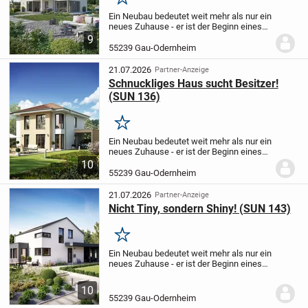
Merken
Ein Neubau bedeutet weit mehr als nur ein
neues Zuhause - er ist der Beginn eines
völlig neuen Lebensabschnitts. Es ist das
9
Gefühl, jeden Tag in einen Raum zu treten,
55239 Gau-Odernheim
der genau nach den eigenen...
21.07.2026
Partner-Anzeige
Schnuckliges Haus sucht Besitzer!
(SUN 136)
Merken
Ein Neubau bedeutet weit mehr als nur ein
neues Zuhause - er ist der Beginn eines
völlig neuen Lebensabschnitts. Es ist das
10
Gefühl, jeden Tag in einen Raum zu treten,
55239 Gau-Odernheim
der genau nach den eigenen...
21.07.2026
Partner-Anzeige
Nicht Tiny, sondern Shiny! (SUN 143)
Merken
Ein Neubau bedeutet weit mehr als nur ein
neues Zuhause - er ist der Beginn eines
völlig neuen Lebensabschnitts. Es ist das
Gefühl, jeden Tag in einen Raum zu treten,
10
der genau nach den eigenen...
55239 Gau-Odernheim