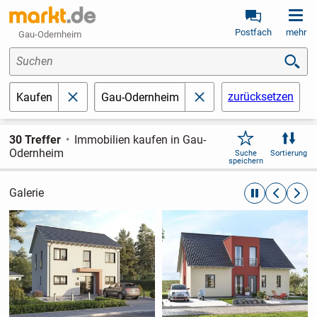
Postfach
mehr
Gau-Odernheim
Suchen
zurücksetzen
Kaufen
Gau-Odernheim
schließen
schließen
30 Treffer
Immobilien kaufen in Gau-
Odernheim
Suche
Sortierung
speichern
Galerie
automatische R
zurückblät
weite