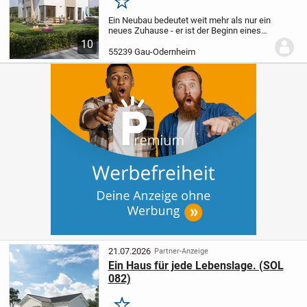
Merken
Ein Neubau bedeutet weit mehr als nur ein
neues Zuhause - er ist der Beginn eines
völlig neuen Lebensabschnitts. Es ist das
10
Gefühl, jeden Tag in einen Raum zu treten,
55239 Gau-Odernheim
der genau nach den eigenen...
21.07.2026
Partner-Anzeige
Ein Haus für jede Lebenslage. (SOL
082)