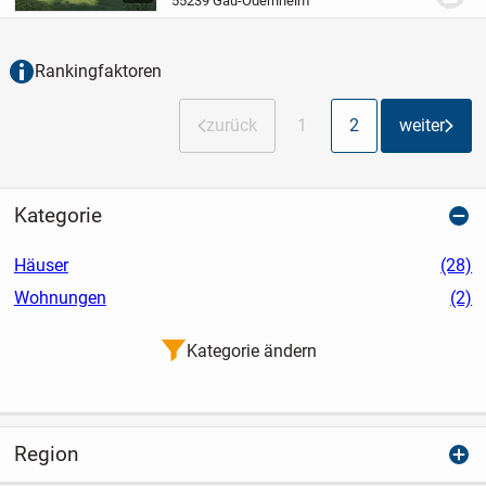
55239 Gau-Odernheim
der genau nach den eigenen...
Rankingfaktoren
zurück
1
2
weiter
Kategorie
Häuser
(28)
Wohnungen
(2)
Kategorie ändern
Region