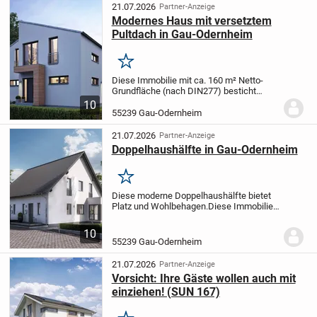
21.07.2026
Partner-Anzeige
Modernes Haus mit versetztem
Pultdach in Gau-Odernheim
Merken
Diese Immobilie mit ca. 160 m² Netto-
Grundfläche (nach DIN277) besticht
durch seine intelligende Raumaufteilung
10
und moderne Optik.
Die Luft-Wasser-
55239 Gau-Odernheim
Wärmepumpe mit der Belüftungsanlage
sorgt für...
21.07.2026
Partner-Anzeige
Doppelhaushälfte in Gau-Odernheim
Merken
Diese moderne Doppelhaushälfte bietet
Platz und Wohlbehagen.
Diese Immobilie
mit ca. 152 m² Netto-Grundfläche (nach
DIN277) bildet mit dem modernen
10
Grundriss und der Haustechnik die
55239 Gau-Odernheim
perfekte Einheit...
21.07.2026
Partner-Anzeige
Vorsicht: Ihre Gäste wollen auch mit
einziehen! (SUN 167)