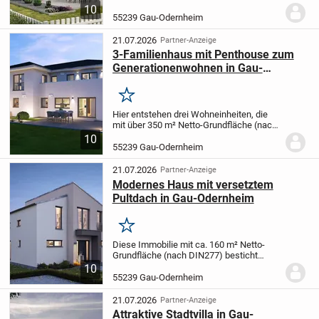
geradliniges Stadthaus-Design und
10
gemütliche Mehrfamilienhaus-
55239 Gau-Odernheim
Atmosphäre. In zwei Wohnungen unter
einem Dach leben. Das Stadthaus Duo...
21.07.2026
Partner-Anzeige
3-Familienhaus mit Penthouse zum
Generationenwohnen in Gau-
Odernheim
Merken
Hier entstehen drei Wohneinheiten, die
mit über 350 m² Netto-Grundfläche (nach
DIN277) Großzügigkeit mit cleverer
10
Raumorganisation verbinden. Ein Highlight
55239 Gau-Odernheim
ist die Penthouse-Wohnung mit 2
Terrassen im...
21.07.2026
Partner-Anzeige
Modernes Haus mit versetztem
Pultdach in Gau-Odernheim
Merken
Diese Immobilie mit ca. 160 m² Netto-
Grundfläche (nach DIN277) besticht
durch seine intelligende Raumaufteilung
10
und moderne Optik.
Die Luft-Wasser-
55239 Gau-Odernheim
Wärmepumpe mit der Belüftungsanlage
sorgt für...
21.07.2026
Partner-Anzeige
Attraktive Stadtvilla in Gau-