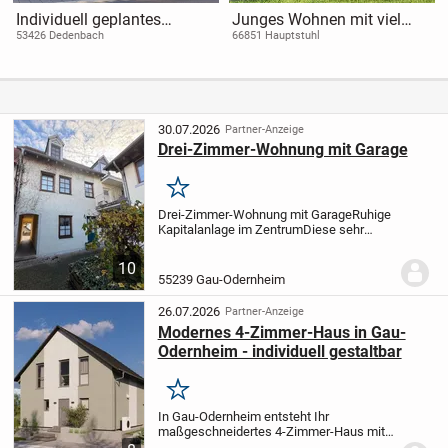
Individuell geplantes
Junges Wohnen mit viel
Einfamilienhaus in
individuellem Spielraum.
53426 Dedenbach
66851 Hauptstuhl
Dedenbach - Flexibilität und
FamilyStyle 17.01 S
Qualität für Ihr
Traumzuhause
30.07.2026
Partner-Anzeige
Drei-Zimmer-Wohnung mit Garage
Merken
Drei-Zimmer-Wohnung mit Garage
Ruhige
Kapitalanlage im Zentrum
Diese sehr
gepflegte und vermietete Wohnung
befindet sich im Erdgeschoss eines 1991
10
sanierten und denkmalgeschützten
55239 Gau-Odernheim
Mehrfamilienhauses...
26.07.2026
Partner-Anzeige
Modernes 4-Zimmer-Haus in Gau-
Odernheim - individuell gestaltbar
Merken
In Gau-Odernheim entsteht Ihr
maßgeschneidertes 4-Zimmer-Haus mit
136,07 m² Wohnfläche auf einem 395 m²