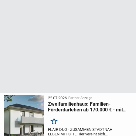
22.07.2026
Partner-Anzeige
Zweifamilienhaus: Familien-
Förderdarlehen ab 170.000 € - mit
Top-Konditionen ab 0,93 % möglich!
Jetzt kostenlos informieren Tel.
Merken
06333-274888 fü
FLAIR DUO - ZUSAMMEN STADTNAH
LEBEN MIT STIL.
Hier vereint sich