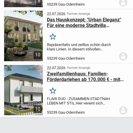
8
großen Grundstück. Das
55239 Gau-Odernheim
zweigeschossige Eigenheim bietet Ihnen
drei Schlafzimmer, ein modernes...
22.07.2026
Partner-Anzeige
Das Hauskonzept: "Urban Eleganz"
Für eine moderne Stadtvilla
empfehlen wir eine edle, zeitlose
Ausstattung, die Gemütlichkeit mit
Merken
minimalistischem Lux
Repräsentativ und zeitlos schön durch
klare Linien.
In diesem stilvollen
Stadthaus können Sie jeden Tag das
10
urbane Lebensgefühl genießen.
Mit Euch
55239 Gau-Odernheim
verwirklichen wir deinen Traum vom
eigenen...
22.07.2026
Partner-Anzeige
Zweifamilienhaus: Familien-
Förderdarlehen ab 170.000 € - mit
Top-Konditionen ab 0,93 % möglich!
Jetzt kostenlos informieren Tel.
Merken
06333-274888 fü
FLAIR DUO - ZUSAMMEN STADTNAH
LEBEN MIT STIL.
Hier vereint sich
geradliniges Stadthaus-Design und
10
gemütliche Mehrfamilienhaus-
55239 Gau-Odernheim
Atmosphäre. In zwei Wohnungen unter
einem Dach leben. Das Stadthaus Duo...