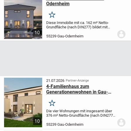
Odernheim
Merken
Diese Immobilie mit ca. 162 m² Netto-
Grundfläche (nach DIN277) bildet mit
dem modernen Grundriss und der
10
Haustechnik die perfekte Einheit für die
55239 Gau-Odernheim
junge Familie.
Die Luft-Wasser-
Wärmepumpe mit der...
21.07.2026
Partner-Anzeige
4-Familienhaus zum
Generationenwohnen in Gau-
Odernheim
Merken
Die vier Wohnungen mit insgesamt über
376 m² Netto-Grundfläche (nach DIN277)
sind perfekt für alle, die ein durchdachtes,
10
komfortables Wohnkonzept schätzen.
55239 Gau-Odernheim
Der weitläufige Wohn-, Koch- und...