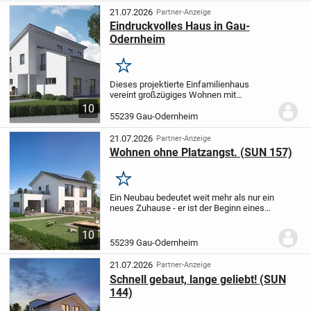
21.07.2026
Partner-Anzeige
Eindruckvolles Haus in Gau-
Odernheim
Merken
Dieses projektierte Einfamilienhaus
vereint großzügiges Wohnen mit
moderner Funktionalität und hochwertiger
10
Ausstattung. Mit ca. 245?m² Netto-
55239 Gau-Odernheim
Grundfläche (nach DIN277) bietet es
Platz für Menschen,...
21.07.2026
Partner-Anzeige
Wohnen ohne Platzangst. (SUN 157)
Merken
Ein Neubau bedeutet weit mehr als nur ein
neues Zuhause - er ist der Beginn eines
völlig neuen Lebensabschnitts. Es ist das
Gefühl, jeden Tag in einen Raum zu treten,
10
der genau nach den eigenen...
55239 Gau-Odernheim
21.07.2026
Partner-Anzeige
Schnell gebaut, lange geliebt! (SUN
144)