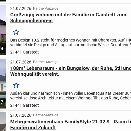
21.07.2026
Partner-Anzeige
Großzügig wohnen mit der Familie in Garstedt zum
Schnäppchenpreis
Merken
Das Design 10.2 steht für modernes Wohnen mit Charakter. Auf 14
verbindet sie Design und Alltag auf harmonische Weise. Der offen
4
Essbereich bildet das Herzstück - hell, großzügig und...
21441 Garstedt
21.07.2026
Partner-Anzeige
108m² Lebensraum - ein Bungalow, der Ruhe, Stil un
Wohnqualität vereint.
Merken
Außen klar und harmonisch - innen voller Lebensqualität.
Dieser Bu
vereint zeitlose Architektur mit einem Wohngefühl, das Ruhe, Gebo
7
und Offenheit ausstrahlt. Großzügige Räume,...
21441 Garstedt
21.07.2026
Partner-Anzeige
Mehrgenerationenhaus FamilyStyle 21.02 S - Raum f
Familie und Zukunft