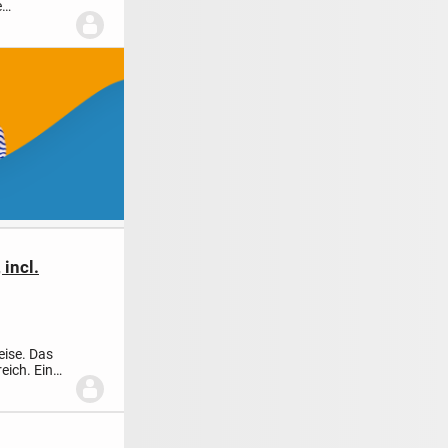
e
,...
 incl.
eise. Das
eich. Ein