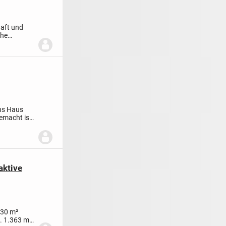
aft und
che
ins Haus
emacht ist.
aktive
130 m²
. 1.363 m²