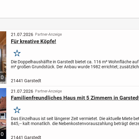
ge am
freundlich...
Gewerbefläche +
Einliegerwohnung +
Schwimmbad
+Sauna +Kamin
21.07.2026
Partner-Anzeige
Für kreative Köpfe!
Merken
Die Doppelhaushälfte in Garstedt bietet ca. 116 m² Wohnfläche au
m² großen Grundstück. Der Anbau wurde 1982 errichtet; zusätzlich
diesem Jahr auch das Dach erneuert, neu umklinkert...
10
21441 Garstedt
21.07.2026
Partner-Anzeige
Familienfreundliches Haus mit 5 Zimmern in Garsted
Merken
Das Einzelhaus ist seit längerer Zeit vermietet. Die aktuelle Miete be
845,-- kalt monatlich. die Nebenkostenvorauszahlung beträgt derzei
monatlich. Das Haus wird in vermietem Zustand...
10
21441 Garstedt