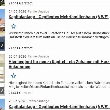
10
Grundstück
+ Aktuelle Jahresnettomiete: 49.171 €
+...
21441 Garstedt
04.05.2026
Partner-Anzeige
Kapitalanlage - Gepflegtes Mehrfamilienhaus (6 WE)
Merken
Wir bieten Ihnen hier zwei 3-Parteien Häuser auf einem Grundstück
Garstedt exklusiv zum Kauf an. Beide Häuser zusammen verfügen 
m² Wohnfläche. Auf dem 1.498 m² großen Eigenland-Grund...
10
21441 Garstedt
26.04.2026
Partner-Anzeige
Hier beginnt Ihr neues Kapitel - ein Zuhause mit Her
Ankommen
Merken
Hier beginnt Ihr neues Kapitel - ein Zuhause voller Leben, Wärme u
Möglichkeiten
Dieses Einfamilienhaus ist mehr als nur vier Wände - es
10
Ort, an dem Geschichten entstehen, Erinnerungen...
21441 Garstedt
20.04.2026
Partner-Anzeige
Kapitalanlage - Gepflegtes Mehrfamilienhaus (6 WE) 