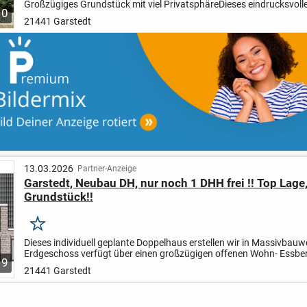
Großzügiges Grundstück mit viel Privatsphäre
Dieses eindrucksvoll
10
Reetdachhaus bietet ca. 162 m² Wohnfläche, verteilt auf vier Zimmer
21441 Garstedt
13.03.2026
Partner-Anzeige
Garstedt, Neubau DH, nur noch 1 DHH frei !! Top Lage,
Grundstück!!
Merken
Dieses individuell geplante Doppelhaus erstellen wir in Massivbauw
Erdgeschoss verfügt über einen großzügigen offenen Wohn- Essber
9
Hauswirtschaftsraum mit Waschmaschinenanschluss und...
21441 Garstedt