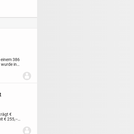
Garage
Ellershausen!
f einem 386
 wurde in
t
trägt €
t € 255,--