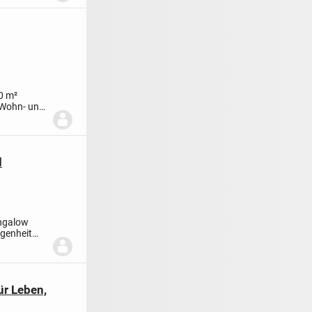
0 m²
e Wohn- und
d
ngalow
rgenheit
ür Leben,