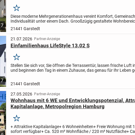
Merken
Diese moderne Mehrgenerationenhaus vereint Komfort, Gemeinsch
Individualität unter einem Dach. Grooßzügig gestaltete Wohnberei
7
schaffen Platz für mehrere Generationen und ermöglichen...
21441 Garstedt
21.07.2026
Partner-Anzeige
Einfamilienhaus LifeStyle 13.02 S
Merken
Stellen Sie sich vor, Sie öffnen die Terrassentür, lassen frische Luft 
und beginnen den Tag in einem Zuhause, das genau für Ihr Leben g
Viel Licht, klare Linien, großzügige Räume...
7
21441 Garstedt
27.05.2026
Partner-Anzeige
Wohnhaus mit 6 WE und Entwicklungspotenzial, Attr
Kapitalanlage, Metropolregion Hamburg
Merken
+ Attraktive Kapitalanlage
+ 6 Wohneinheiten
+ Freie Wohnung mit 
sofort verfügbar
+ Ca. 520 m² Wohnfläche / 220 m² Nutzfläche
+ Ca