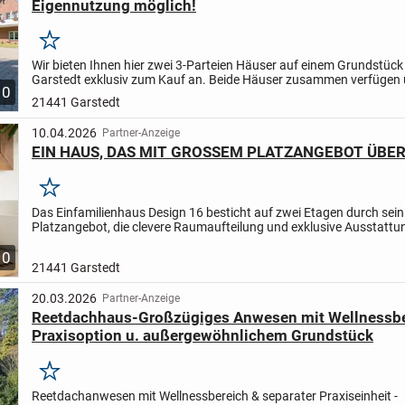
Eigennutzung möglich!
Merken
Wir bieten Ihnen hier zwei 3-Parteien Häuser auf einem Grundstück
Garstedt exklusiv zum Kauf an. Beide Häuser zusammen verfügen 
10
m² Wohnfläche. Auf dem 1.498 m² großen Eigenland-Grund...
21441 Garstedt
10.04.2026
Partner-Anzeige
EIN HAUS, DAS MIT GROSSEM PLATZANGEBOT ÜBE
Merken
Das Einfamilienhaus Design 16 besticht auf zwei Etagen durch sei
Platzangebot, die clevere Raumaufteilung und exklusive Ausstattun
Vom Eingang im Erdgeschoss führt ein langer Flur...
10
21441 Garstedt
20.03.2026
Partner-Anzeige
Reetdachhaus-Großzügiges Anwesen mit Wellnessbe
Praxisoption u. außergewöhnlichem Grundstück
Merken
Reetdachanwesen mit Wellnessbereich & separater Praxiseinheit -