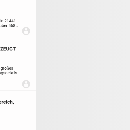
 in 21441
über 568
RZEUGT
n großes
gsdetails.
reich,