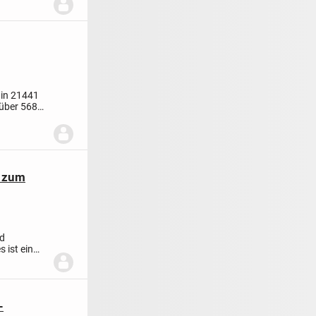
 in 21441
über 568
z zum
nd
 ist ein
-