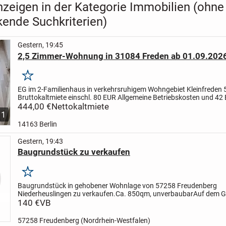
nzeigen in der Kategorie Immobilien (ohne
kende Suchkriterien)
Gestern, 19:45
2,5 Zimmer-Wohnung in 31084 Freden ab 01.09.2026
Merken
EG im 2-Familienhaus in verkehrsruhigem Wohngebiet Kleinfreden
5
Bruttokaltmiete einschl. 80 EUR Allgemeine Betriebskosten und
42 
Besondere Betriebskosten (Internetanschluss)
444,00 €
Nettokaltmiete
Küche...
11
14163 Berlin
Gestern, 19:43
Baugrundstück zu verkaufen
Merken
Baugrundstück in gehobener Wohnlage von 57258 Freudenberg
Niederheuslingen zu verkaufen.
Ca. 850qm, unverbaubar
Auf dem G
befindet sich ein ehemaliger Fisch Teich der sich gut zu einem Natur
140 €
VB
57258 Freudenberg (Nordrhein-Westfalen)