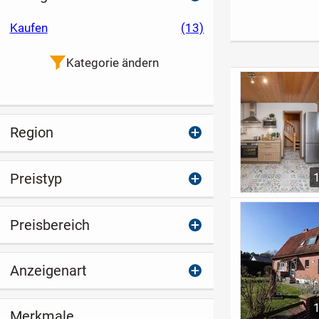
Herzen der
Wintergarten und
in schöner La
Lüneburger Heide -
Einliegeroption in
Waldrand
Kaufen
(13)
Volkwardingen
Moormerland-
Veenhusen
Kategorie ändern
Region
Preistyp
Preisbereich
Anzeigenart
Merkmale