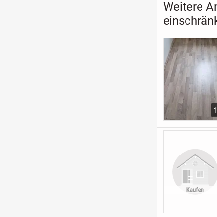
Weitere A
einschrän