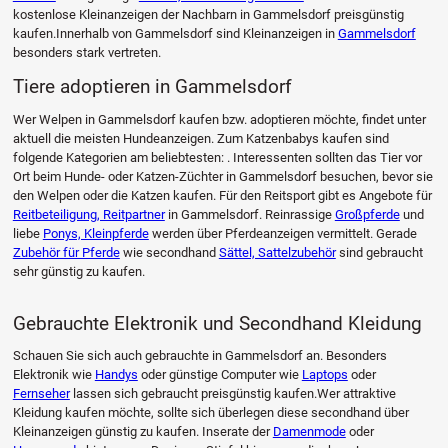
kostenlose Kleinanzeigen der Nachbarn in Gammelsdorf preisgünstig
kaufen.Innerhalb von Gammelsdorf sind Kleinanzeigen in
Gammelsdorf
besonders stark vertreten.
Tiere adoptieren in Gammelsdorf
Wer Welpen in Gammelsdorf kaufen bzw. adoptieren möchte, findet unter
aktuell die meisten Hundeanzeigen. Zum Katzenbabys kaufen sind
folgende Kategorien am beliebtesten: . Interessenten sollten das Tier vor
Ort beim Hunde- oder Katzen-Züchter in Gammelsdorf besuchen, bevor sie
den Welpen oder die Katzen kaufen. Für den Reitsport gibt es Angebote für
Reitbeteiligung, Reitpartner
in Gammelsdorf. Reinrassige
Großpferde
und
liebe
Ponys, Kleinpferde
werden über Pferdeanzeigen vermittelt. Gerade
Zubehör für Pferde
wie secondhand
Sättel, Sattelzubehör
sind gebraucht
sehr günstig zu kaufen.
Gebrauchte Elektronik und Secondhand Kleidung
Schauen Sie sich auch gebrauchte in Gammelsdorf an. Besonders
Elektronik wie
Handys
oder günstige Computer wie
Laptops
oder
Fernseher
lassen sich gebraucht preisgünstig kaufen.Wer attraktive
Kleidung kaufen möchte, sollte sich überlegen diese secondhand über
Kleinanzeigen günstig zu kaufen. Inserate der
Damenmode
oder