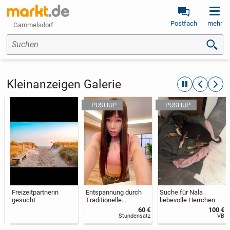
Postfach
mehr
Gammelsdorf
Suchen
Kleinanzeigen Galerie
automatische R
zurückblät
weite
Freizeitpartnerin
Entspannung durch
Suche für Nala
gesucht
Traditionelle
liebevolle Herrchen
Chinesische
60 €
100 €
Massage
Stundensatz
VB