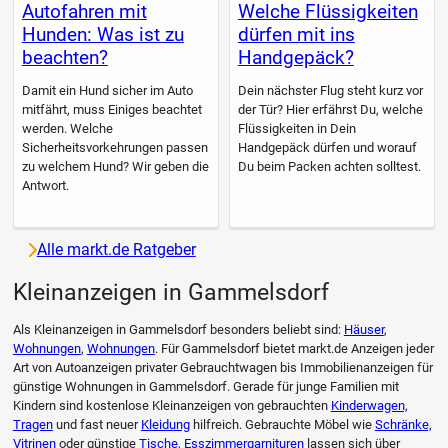
Autofahren mit
Welche Flüssigkeiten
Hunden: Was ist zu
dürfen mit ins
beachten?
Handgepäck?
Damit ein Hund sicher im Auto
Dein nächster Flug steht kurz vor
mitfährt, muss Einiges beachtet
der Tür? Hier erfährst Du, welche
werden. Welche
Flüssigkeiten in Dein
Sicherheitsvorkehrungen passen
Handgepäck dürfen und worauf
zu welchem Hund? Wir geben die
Du beim Packen achten solltest.
Antwort.
Alle markt.de Ratgeber
Kleinanzeigen in Gammelsdorf
Als Kleinanzeigen in Gammelsdorf besonders beliebt sind:
Häuser
,
Wohnungen
,
Wohnungen
. Für Gammelsdorf bietet markt.de Anzeigen jeder
Art von Autoanzeigen privater Gebrauchtwagen bis Immobilienanzeigen für
günstige Wohnungen in Gammelsdorf. Gerade für junge Familien mit
Kindern sind kostenlose Kleinanzeigen von gebrauchten
Kinderwagen,
Tragen
und fast neuer
Kleidung
hilfreich. Gebrauchte Möbel wie
Schränke,
Vitrinen
oder günstige
Tische, Esszimmergarnituren
lassen sich über