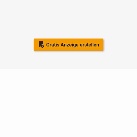
Gratis Anzeige erstellen
Nutzungsbedingungen
Datenschutz
Barrierefreiheit
Impressum
Kontakt
Hilfe
Sicherheit
Jugendschutz
Login
Konto löschen
Premium buchen
Abo kündigen
Ratgeber
Newsletter
Über uns
Jobs
Werbung
Facebook
Widget erstellen