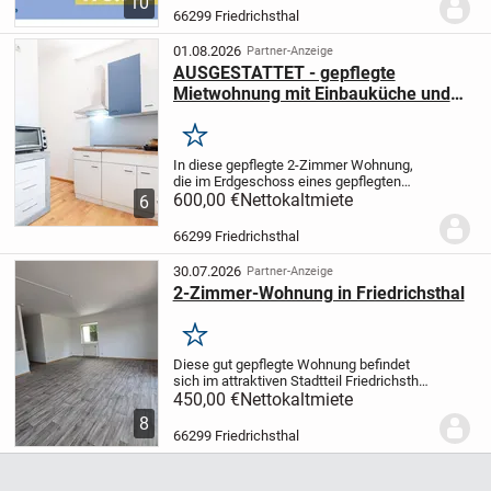
10
Wohnfläche von 136,07 m² ein modernes
66299 Friedrichsthal
und komfortables Zuhause in einem
ruhigen Wohngebiet. Das...
01.08.2026
Partner-Anzeige
AUSGESTATTET - gepflegte
Mietwohnung mit Einbauküche und
Hobbyraum in Friedrichsthal!
Merken
In diese gepflegte 2-Zimmer Wohnung,
die im Erdgeschoss eines gepflegten
Wohn-und Geschäftshauses mit fünf
600,00 €
Nettokaltmiete
6
Parteien liegt, können Sie ab dem
01.08.2026 einziehen.
Die Wohnung bietet
66299 Friedrichsthal
eine Einbauküche...
30.07.2026
Partner-Anzeige
2-Zimmer-Wohnung in Friedrichsthal
Merken
Diese gut gepflegte Wohnung befindet
sich im attraktiven Stadtteil Friedrichsthal.
In der Nähe der Ludwigstraße gelegen,
450,00 €
Nettokaltmiete
bietet diese 57,98 m² große Wohnung
8
Wohnkomfort mit 2 Zimmern, einem
66299 Friedrichsthal
Badezimmer...