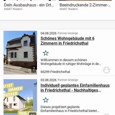
Dein Ausbauhaus - ein Ort
Beeindruckende 2-Zimmer-
zum Leben- mit Raum für
Wohnung (UG) in
66687 Wadern
66687 Wadern
ihre Zukunft!
Mehrfamilienhaus-Neubau
(barrierefrei) - inkl.
Parkplatz.
04.08.2026
Partner-Anzeige
Schönes Wohngebäude mit 6
Zimmern in Friedrichsthal
Merken
Willkommen in diesem schönen
Wohngebäude in ruhiger Wohnlage in der
Stadt Friedrichsthal. Diese Immobilie
7
bietet Ihnen im Erdgeschoss ca. 55 m²
66299 Friedrichsthal
Fläche und im Obergeschoss ca. 57 m².
Auf den beiden...
03.08.2026
Partner-Anzeige
Individuell geplantes Einfamilienhaus
in Friedrichsthal - Nachhaltiges
Wohnen mit allkauf Service und
Flexibilität
Merken
Dieses projektiert geplante
Einfamilienhaus in Friedrichsthal bietet
Ihnen mit 4.0 Zimmern auf einer