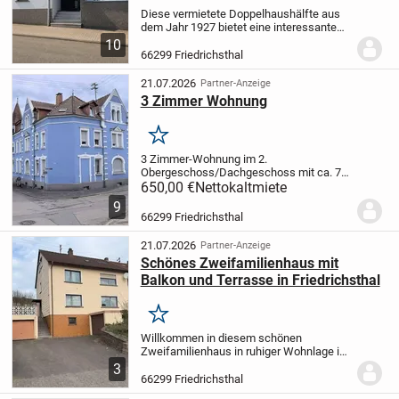
Diese vermietete Doppelhaushälfte aus
dem Jahr 1927 bietet eine interessante
Gelegenheit für Kapitalanleger und
10
perspektivische Selbstnutzer. Die
66299 Friedrichsthal
Immobilie befindet sich in ruhiger
Wohnlage auf einem...
21.07.2026
Partner-Anzeige
3 Zimmer Wohnung
Merken
3 Zimmer-Wohnung im 2.
Obergeschoss/Dachgeschoss mit ca. 70
qm Wohnfläche. Austattung Voll
650,00 €
Nettokaltmiete
ausgestatte Einbauküche Balkon
9
Klimaanlage Lage Einkaufsmärkte
66299 Friedrichsthal
fußläufig erreichbar. Kaltmiete 650€...
21.07.2026
Partner-Anzeige
Schönes Zweifamilienhaus mit
Balkon und Terrasse in Friedrichsthal
Merken
Willkommen in diesem schönen
Zweifamilienhaus in ruhiger Wohnlage in
der Stadt Friedrichsthal. Diese Immobilie
3
bietet Ihnen im Erdgeschoss ca. 74 m²
66299 Friedrichsthal
Fläche und im Obergeschoss ca. 72 m²