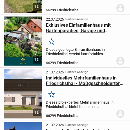
3 Zimmer, Küche, Bad und Diele mit einer
10
Größe von insgesamt ca. 70qm - EG...
66299 Friedrichsthal
22.07.2026
Partner-Anzeige
Exklusives Einfamilienhaus mit
Gartenparadies, Garage und
Einliegerwohnung
Merken
Dieses gepflegte Einfamilienhaus in
Friedrichsthal vereint komfortables
Wohnen, flexible Nutzungsmöglichkeiten
10
und einen außergewöhnlich schönen
66299 Friedrichsthal
Außenbereich. Auf rund 225 m²
Wohnfläche und drei...
21.07.2026
Partner-Anzeige
Individuelles Mehrfamilienhaus in
Friedrichsthal - Maßgeschneiderter
Wohnkomfort mit allkauf Service
Merken
Dieses projektiertes Mehrfamilienhaus in
Friedrichsthal bietet Ihnen eine
Wohnfläche von 239,85 m² auf einem 676
10
m² großen Grundstück in einem
66299 Friedrichsthal
attraktiven Wohngebiet. Mit 8 Zimmern
auf zwei Etagen...
21.07.2026
Partner-Anzeige