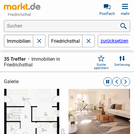
Postfach
mehr
Friedrichsthal
Suchen
zurücksetzen
Immobilien
Friedrichsthal
schließen
schließen
35 Treffer
Immobilien in
Friedrichsthal
Suche
Sortierung
speichern
Galerie
automatische R
zurückblät
weite