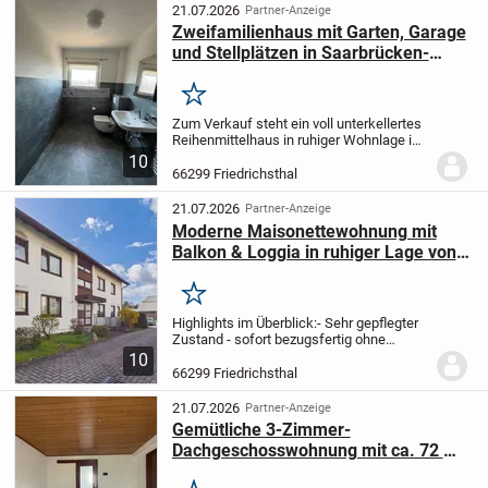
sowie im...
21.07.2026
Partner-Anzeige
Zweifamilienhaus mit Garten, Garage
und Stellplätzen in Saarbrücken-
Friedrichsthal zu verkaufen
Merken
Zum Verkauf steht ein voll unterkellertes
Reihenmittelhaus in ruhiger Wohnlage im
Saarbrücker Stadtteil Friedrichsthal. Das
10
im Jahr 1958 in massiver Bauweise
66299 Friedrichsthal
errichtete Wohnhaus verfügt über Erd-,...
21.07.2026
Partner-Anzeige
Moderne Maisonettewohnung mit
Balkon & Loggia in ruhiger Lage von
Friedrichsthal
Merken
Highlights im Überblick:
- Sehr gepflegter
Zustand - sofort bezugsfertig ohne
Renovierungsaufwand
- Zwei attraktive
10
Außenbereiche: Balkon sowie großzügige
66299 Friedrichsthal
Loggia mit viel Platz zum Entspannen
-...
21.07.2026
Partner-Anzeige
Gemütliche 3-Zimmer-
Dachgeschosswohnung mit ca. 72 m²
in Friedrichsthal-Bildstock