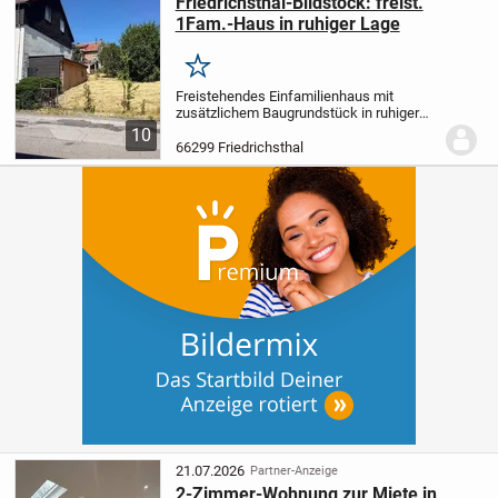
Friedrichsthal-Bildstock: freist.
1Fam.-Haus in ruhiger Lage
Merken
Freistehendes Einfamilienhaus mit
zusätzlichem Baugrundstück in ruhiger
Wohnlage von Friedrichsthal-
10
Bildstock
Zum Verkauf steht ein
66299 Friedrichsthal
freistehendes Einfamilienhaus in einer
ruhigen Seitenstraße von...
21.07.2026
Partner-Anzeige
2-Zimmer-Wohnung zur Miete in