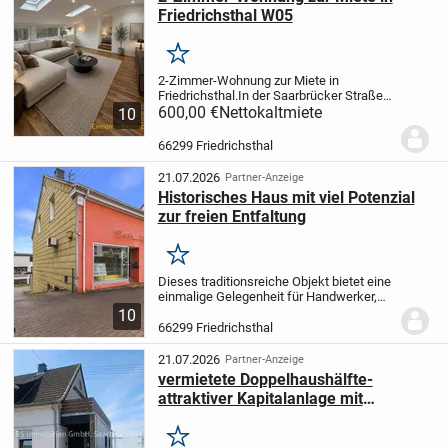
Friedrichsthal W05
Merken
2-Zimmer-Wohnung zur Miete in
Friedrichsthal.
In der Saarbrücker Straße
216 in Friedrichsthal steht eine
600,00 €
Nettokaltmiete
10
kernsanierte 2-Zimmer-Wohnung zur
Vermietung. Die Wohnung umfasst zwei
66299 Friedrichsthal
Wohnräume, eine Küche...
21.07.2026
Partner-Anzeige
Historisches Haus mit viel Potenzial
zur freien Entfaltung
Merken
Dieses traditionsreiche Objekt bietet eine
einmalige Gelegenheit für Handwerker,
Investoren oder kreative Existenzgründer.
10
Die ehemalige Bäckerei und Konditorei im
66299 Friedrichsthal
Herzen von Friedrichsthal wartet...
21.07.2026
Partner-Anzeige
vermietete Doppelhaushälfte-
attraktiver Kapitalanlage mit
Perspektive zur Eigennutzung
Merken