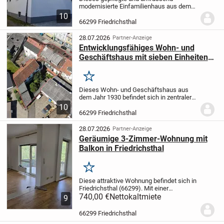
modernisierte Einfamilienhaus aus dem
Baujahr 1956 bietet vielseitige
10
Nutzungsmöglichkeiten und kann bei
66299 Friedrichsthal
Bedarf auch als Zweifamilienhaus
genutzt werden. Durch...
28.07.2026
Partner-Anzeige
Entwicklungsfähiges Wohn- und
Geschäftshaus mit sieben Einheiten
in Friedrichsthal!
Merken
Dieses Wohn- und Geschäftshaus aus
dem Jahr 1930 befindet sich in zentraler
und gut angebundener Wohnlage von
10
Friedrichsthal. Die Immobilie umfasst
66299 Friedrichsthal
insgesamt zwei Gewerbe- und fünf
Wohneinheiten und...
28.07.2026
Partner-Anzeige
Geräumige 3-Zimmer-Wohnung mit
Balkon in Friedrichsthal
Merken
Diese attraktive Wohnung befindet sich in
Friedrichsthal (66299). Mit einer
großzügigen Fläche von 106 m² bietet die
740,00 €
Nettokaltmiete
9
Wohnung ausreichend Platz für Familien
oder Berufstätige. Mit drei
66299 Friedrichsthal
lichtdurchflutet...