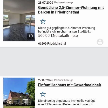
28.07.2026
Partner-Anzeige
Gemütliche 2,5-Zimmer-Wohnung mit
Balkon in Friedrichsthal
Merken
Diese gut gepflegte 2,5-Zimmer-Wohnung
befindet sich im charmanten Stadtteil
Friedrichsthal, einer ruhigen und
560,00 €
Nettokaltmiete
10
freundlichen Gemeinde, die sich ideal für
Einzelpersonen oder Paare eignet. Mit
66299 Friedrichsthal
einer...
27.07.2026
Partner-Anzeige
Einfamilienhaus mit Gewerbeeinheit
Merken
Die einseitig angebaute Immobilie verfügt
über 2 Etagen und Keller die sich wie folgt
aufteilen: - OG geschmackvolle ETW mit