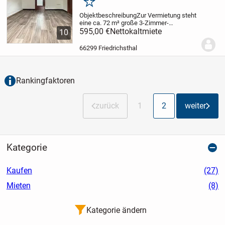
Merken
Objektbeschreibung
Zur Vermietung steht
eine ca. 72 m² große 3-Zimmer-
Dachgeschosswohnung in Friedrichsthal,
595,00 €
Nettokaltmiete
10
Stadtteil Bildstock. Die Wohnung verfügt
über eine praktische Raumaufteilung mit
66299 Friedrichsthal
drei...
Rankingfaktoren
zurück
1
2
weiter
Kategorie
Kaufen
(27)
Mieten
(8)
Kategorie ändern