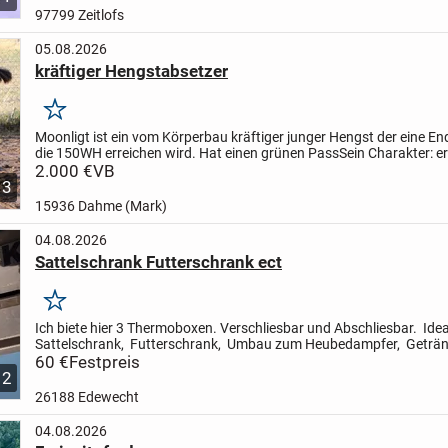
97799 Zeitlofs
05.08.2026
kräftiger Hengstabsetzer
Merken
Moonligt ist ein vom Körperbau kräftiger junger Hengst der eine E
die 150WH erreichen wird. Hat einen grünen Pass
Sein Charakter: er
Wesen her ein ruhiger Jung Hengst , hat auch...
2.000 €
VB
3
15936 Dahme (Mark)
04.08.2026
Sattelschrank Futterschrank ect
Merken
Ich biete hier 3 Thermoboxen. Verschliesbar und Abschliesbar. Idea
Sattelschrank, Futterschrank, Umbau zum Heubedampfer, Geträn
kühl halten ect. Hält alles trocken und sauber.
60 €
Festpreis
Pre...
2
26188 Edewecht
04.08.2026