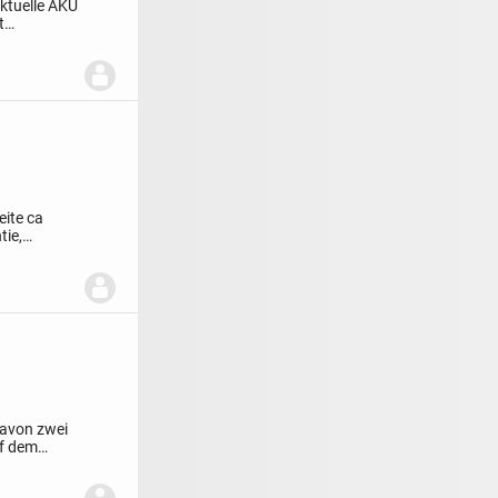
aktuelle AKU
t
eite ca
tie,
davon zwei
uf dem