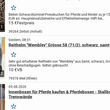
Merken
Bieten Schwarzkümmel Presskuchen für Pferde und Rinder zu je 15 
EUR an.
Haupteinsatzbereiche und Effekte
Atemwege: Hilft bei
staubbedingtem Husten, leichten Bronchialreizungen und...
15 €
Festpreis
1
39264 Zerbst (Anhalt)
Gestern, 08:31
Reithelm "Wembley" Grösse 58 (71/2), schwarz, samt
Merken
Sehr gut erhaltener Reithelm von "Wembley" aus Samt, schwarz, Gr
ohne Beschädigugen. Selten gebraucht.
10 €
VB
3
79576 Weil (Rhein)
05.08.2026
Innenboxen für Pferde kaufen & Pferdeboxen - Stall
Trennwände
Merken