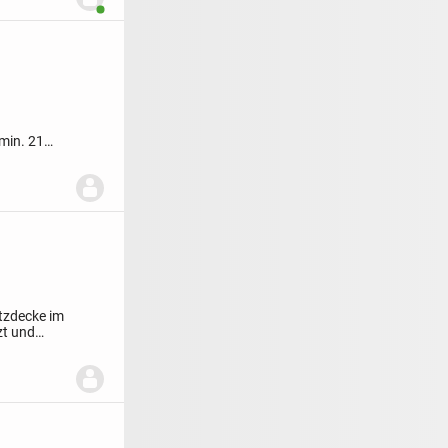
Benutzer ist online
min. 21
tzdecke im
zt und