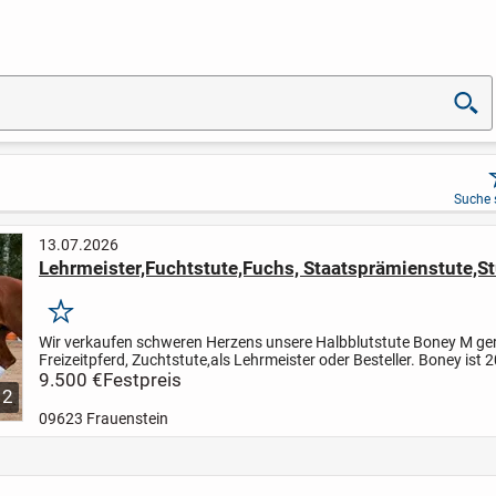
Suche 
13.07.2026
Lehrmeister,Fuchtstute,Fuchs, Staatsprämienstute,St
Merken
Wir verkaufen schweren Herzens unsere Halbblutstute Boney M ger
Freizeitpferd, Zuchtstute,als Lehrmeister oder Besteller.
Boney ist 
geboren und bis 2022 erfolgreich bis S** Dressur...
9.500 €
Festpreis
12
09623 Frauenstein