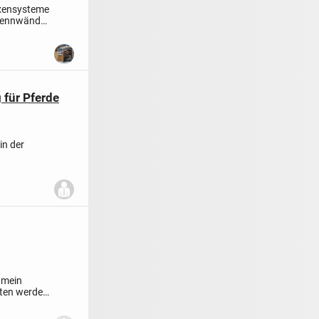
oxensysteme
Trennwände
 für Pferde
in der
 mein
itten werden