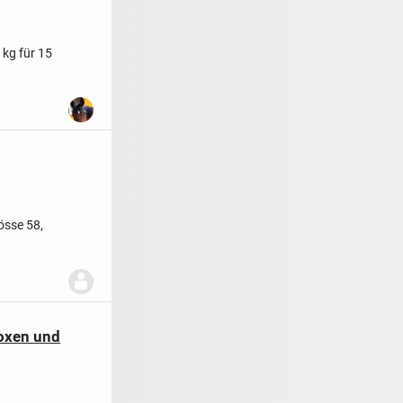
kg für 15
össe 58,
boxen und