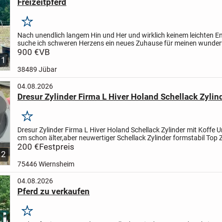
Freizeitpferd
Merken
Nach unendlich langem Hin und Her und wirklich keinem leichten E
suche ich schweren Herzens ein neues Zuhause für meinen wunder
Wallach (13 Jahre, ca. 1,78 m).
900 €
VB
Er bedeutet mir...
1
38489 Jübar
04.08.2026
Dresur Zylinder Firma L Hiver Holand Schellack Zylin
Merken
Dresur Zylinder Firma L Hiver Holand Schellack Zylinder mit Koffe
U
cm
schon älter,aber neuwertiger Schellack Zylinder
formstabil
Top 
Neupreis 1,500 DM
200 €
Festpreis
nur Abholung
Dresur...
12
75446 Wiernsheim
04.08.2026
Pferd zu verkaufen
Merken