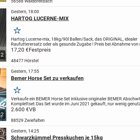
56588 Waldbreitbach
Gestern, 18:00
HARTOG LUCERNE-MIX
Merken
Hartog Lucerne-mix, 18kg/90l Ballen/Sack, das ORIGINAL, idealer
Raufutterersatz oder als gesunde Zugabe !
Preis bei Abnahme von 
Ballen 16,90 Euro/Stück inkl. MWSt und ab Lager bei Barzahlung...
17,20 €
Festpreis
2
48477 Hörstel
Gestern, 17:55
Bemer Horse Set zu verkaufen
Merken
Verkaufe ein BEMER Horse Set inklusive originaler BEMER Abschwi
Komplettset.
Das Set wurde im Juni 2021 gekauft, nur wenig genut
befindet sich in einem sehr guten, gepflegten Zustand....
2.600 €
VB
2
88529 Zwiefalten
Gestern, 14:25
Schwarzkümmel Presskuchen je 15kg