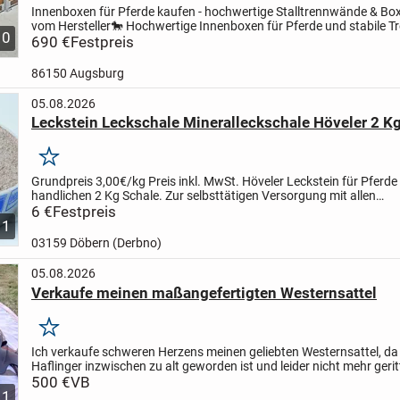
Innenboxen für Pferde kaufen - hochwertige Stalltrennwände & B
vom Hersteller
🐎 Hochwertige Innenboxen für Pferde und stabile 
10
für moderne Pferdeställe
690 €
Festpreis
Unsere Innenboxen für...
86150 Augsburg
05.08.2026
Leckstein Leckschale Mineralleckschale Höveler 2 Kg
Merken
Grundpreis 3,00€/kg
Preis inkl. MwSt.
Höveler Leckstein für Pferde 
handlichen 2 Kg Schale.
Zur selbsttätigen Versorgung mit allen
lebenswichtigen Mineralien und Spurenelementen.
6 €
Festpreis
...
1
03159 Döbern (Derbno)
05.08.2026
Verkaufe meinen maßangefertigten Westernsattel
Merken
Ich verkaufe schweren Herzens meinen geliebten Westernsattel, da
Haflinger inzwischen zu alt geworden ist und leider nicht mehr ger
kann.
500 €
Der Sattel ist maßangefertigt, besteht aus...
VB
11