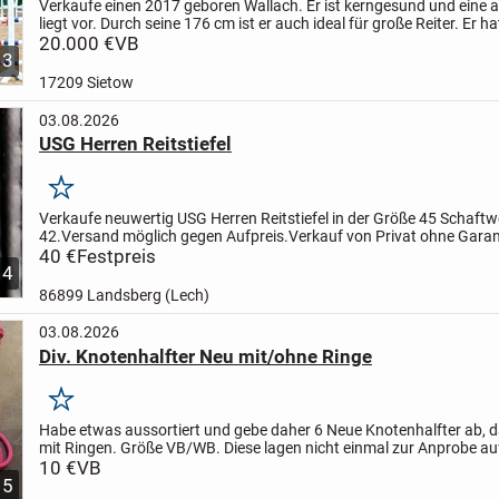
Verkaufe einen 2017 geboren Wallach. Er ist kerngesund und eine 
liegt vor. Durch seine 176 cm ist er auch ideal für große Reiter. Er ha
Springprüfungen der Klasse L gewonnen und etliche...
20.000 €
VB
3
17209 Sietow
03.08.2026
USG Herren Reitstiefel
Merken
Verkaufe neuwertig USG Herren Reitstiefel in der Größe 45 Schaftw
42.
Versand möglich gegen Aufpreis.
Verkauf von Privat ohne Garan
Gewährleistung, Sachmangelhaftung und Rücknahme.
40 €
Festpreis
4
86899 Landsberg (Lech)
03.08.2026
Div. Knotenhalfter Neu mit/ohne Ringe
Merken
Habe etwas aussortiert und gebe daher 6 Neue Knotenhalfter ab, 
mit Ringen. Größe VB/WB. Diese lagen nicht einmal zur Anprobe a
Pferd. Und sind teils sogar noch verpackt.
10 €
VB
Preis je...
5