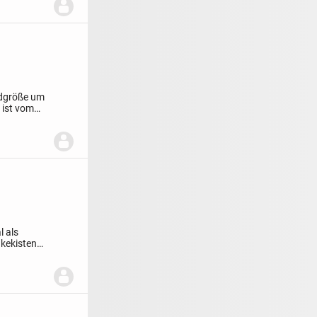
ndgröße um
 ist vom
l als
kekisten