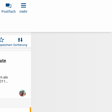
Postfach
mehr
speichern
Sortierung
ute
n als
2011