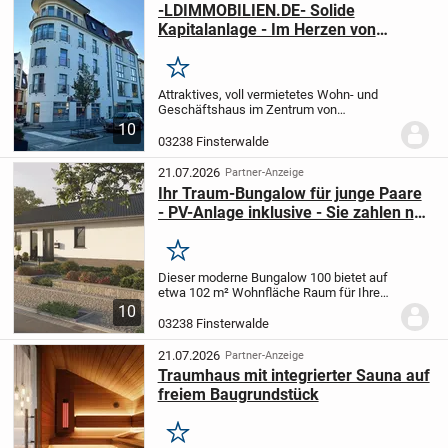
-LDIMMOBILIEN.DE- Solide
Kapitalanlage - Im Herzen von
Finsterwalde
Merken
Attraktives, voll vermietetes Wohn- und
Geschäftshaus im Zentrum von
Finsterwalde (Bj. 1995). EG mit
10
Gewerbeeinheit, darüber 4 moderne 2-
03238 Finsterwalde
Zimmer-Wohnungen. Top-Lage nahe
Marktplatz & Bahnhof,...
21.07.2026
Partner-Anzeige
Ihr Traum-Bungalow für junge Paare
- PV-Anlage inklusive - Sie zahlen nur
das Balkonkraftwerk
Merken
Dieser moderne Bungalow 100 bietet auf
etwa 102 m² Wohnfläche Raum für Ihre
individuellen Lebenskonzepte. Die offene
10
Gestaltung verbindet Wohn-, Koch- und
03238 Finsterwalde
Essbereich zu einem gemütlichen
Zentrum für...
21.07.2026
Partner-Anzeige
Traumhaus mit integrierter Sauna auf
freiem Baugrundstück
Merken