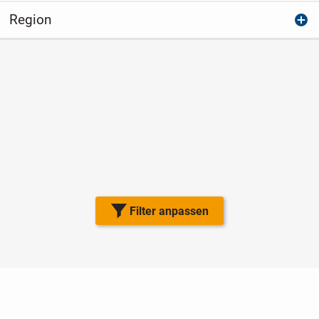
Region
Filter anpassen
Nutzungsbedingungen
Datenschutz
Barrierefreiheit
Impressum
Kontakt
Hilfe
Sicherheit
Jugendschutz