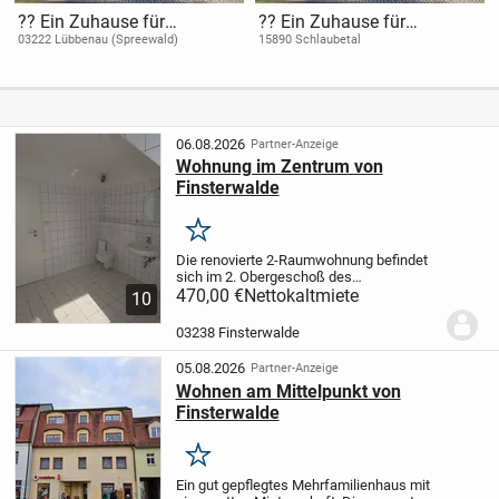
?? Ein Zuhause für
?? Ein Zuhause für
Generationen - Sicherheit,
Generationen - Sicherheit,
03222 Lübbenau (Spreewald)
15890 Schlaubetal
Freiheit & Zukunft unter
Freiheit & Zukunft unter
einem Dach
einem Dach
06.08.2026
Partner-Anzeige
Wohnung im Zentrum von
Finsterwalde
Merken
Die renovierte 2-Raumwohnung befindet
sich im 2. Obergeschoß des
Mehrfamilienhauses.
470,00 €
Nettokaltmiete
Die Wohnung
10
betreten Sie über einen Flur und gelangen
direkt in das helle Wohnzimmer.
Wenn Sie
03238 Finsterwalde
im Wohnzimmer...
05.08.2026
Partner-Anzeige
Wohnen am Mittelpunkt von
Finsterwalde
Merken
Ein gut gepflegtes Mehrfamilienhaus mit