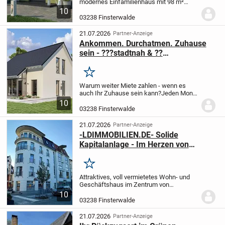
modernes Einfamilienhaus mit 98 m²
Wohnfläche, ideal für junge Paare. Die
10
lichtdurchfluteten Räume bieten eine
03238 Finsterwalde
einladende Atmosphäre auf zwei Ebenen.
Im...
21.07.2026
Partner-Anzeige
Ankommen. Durchatmen. Zuhause
sein - ???stadtnah & ??
naturverbunden
Merken
Warum weiter Miete zahlen - wenn es
auch Ihr Zuhause sein kann?
Jeden Monat
fließt Ihre Miete in fremde Taschen?
10
Schluss damit - investieren Sie ab jetzt in
03238 Finsterwalde
Ihr eigenes Glück!
Denn: Was Sie heute...
21.07.2026
Partner-Anzeige
-LDIMMOBILIEN.DE- Solide
Kapitalanlage - Im Herzen von
Finsterwalde
Merken
Attraktives, voll vermietetes Wohn- und
Geschäftshaus im Zentrum von
Finsterwalde (Bj. 1995). EG mit
10
Gewerbeeinheit, darüber 4 moderne 2-
03238 Finsterwalde
Zimmer-Wohnungen. Top-Lage nahe
Marktplatz & Bahnhof,...
21.07.2026
Partner-Anzeige