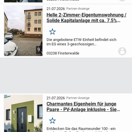
Büroflächen im 1. OG sind frei und stehen
somit einer Wohnraumum...
21.07.2026
Partner-Anzeige
Helle 2-Zimmer-Eigentumswohnung /
Solide Kapitalanlage mit ca. 7,5%
Anfangsrendite
Merken
Die angebotene ETW-Einheit befindet sich
im EG eines 3-geschossigen
Mehrfamilienhauses.
9
03238 Finsterwalde
21.07.2026
Partner-Anzeige
Charmantes Eigenheim für junge
Paare - PV-Anlage inklusive - Sie
zahlen nur das Balkonkraftwerk
Merken
Entdecken Sie das Raumwunder 100 - ein