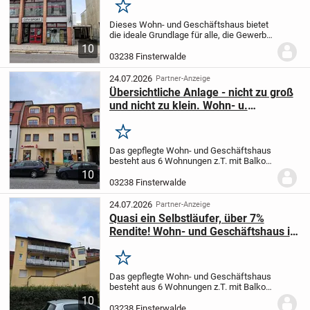
Merken
Dieses Wohn- und Geschäftshaus bietet
die ideale Grundlage für alle, die Gewerbe
und Wohnen an einem Standort
10
miteinander verbinden möchten. Während
03238 Finsterwalde
sich im Erdgeschoss und Obergeschoss
eine...
24.07.2026
Partner-Anzeige
Übersichtliche Anlage - nicht zu groß
und nicht zu klein. Wohn- u.
Geschäftshaus in 1A-Lage!
Merken
Das gepflegte Wohn- und Geschäftshaus
besteht aus 6 Wohnungen z.T. mit Balkon
und 2 Gewerbeeinheiten
10
(Ladengeschäfte). Aus den beiden
03238 Finsterwalde
ehemaligen Büroflächen in der 1. Etage
macht es Sinn, in Wohnraum...
24.07.2026
Partner-Anzeige
Quasi ein Selbstläufer, über 7%
Rendite! Wohn- und Geschäftshaus in
1A-Lage!
Merken
Das gepflegte Wohn- und Geschäftshaus
besteht aus 6 Wohnungen z.T. mit Balkon
und 2 Gewerbeeinheiten (2 x
10
Ladengeschäft) Die ehemaligen
03238 Finsterwalde