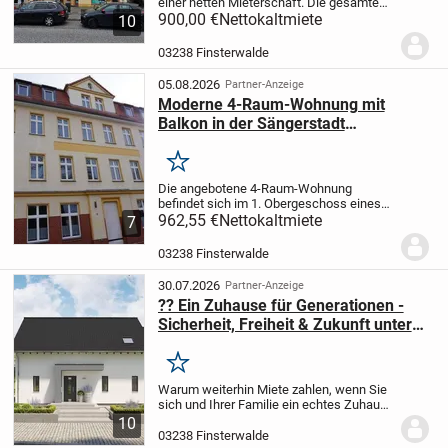
einer netten Mieterschaft. Die gesamte
erste Etage für sich. Zuvor wurden diese
900,00 €
Nettokaltmiete
10
Räumlichkeiten als Büro vermietet. Jetzt
ist die Zeit gekommen, hier eine...
03238 Finsterwalde
05.08.2026
Partner-Anzeige
Moderne 4-Raum-Wohnung mit
Balkon in der Sängerstadt
Finsterwalde
Merken
Die angebotene 4-Raum-Wohnung
befindet sich im 1. Obergeschoss eines
gepflegten Mehrfamilienhauses und
962,55 €
Nettokaltmiete
7
überzeugt durch eine moderne
Ausstattung, eine durchdachte
03238 Finsterwalde
Raumaufteilung sowie einen hohen...
30.07.2026
Partner-Anzeige
?? Ein Zuhause für Generationen -
Sicherheit, Freiheit & Zukunft unter
einem Dach
Merken
Warum weiterhin Miete zahlen, wenn Sie
sich und Ihrer Familie ein echtes Zuhause
schaffen können?
Stellen Sie sich vor, Sie
10
investieren jeden Monat nicht mehr in
03238 Finsterwalde