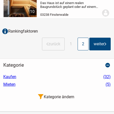
Das Haus ist auf einem realen
Baugrundstück geplant oder auf einem
Grundstück in einer Planungsphase. Die
10
Bilder zeigen ggf. Extras, die im Rahmen
03238 Finsterwalde
des Bebauungsplans noch geprüft
werden müssen.
Bitte...
Rankingfaktoren
zurück
1
2
weiter
Kategorie
Kaufen
(32)
Mieten
(5)
Kategorie ändern