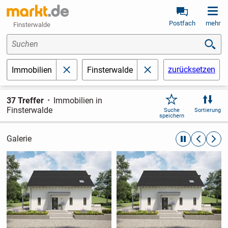
Postfach
mehr
Finsterwalde
Suchen
zurücksetzen
Immobilien
Finsterwalde
schließen
schließen
37 Treffer
Immobilien in
Finsterwalde
Suche
Sortierung
speichern
Galerie
automatische R
zurückblät
weite