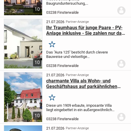
Baugrunduntersuchung,
Architektenleistung sowie natürlich das
10
traumhafte KfW55 AUSBAUHAUS inkl.
03238 Finsterwalde
Technikpaket mit Montage
(Elektropaket
Ausbauhaus inkl. Montage,
21.07.2026
Partner-Anzeige
Buchenholztreppe...
Ihr Traumhaus für junge Paare - PV-
Anlage inklusive - Sie zahlen nur das
Balkonkraftwerk
Merken
Das "Aura 125" besticht durch clevere
Bauweise und vielseitige
Gestaltungsmöglichkeiten. Mit 125 m²
10
Wohnfläche bietet es ausreichend Raum
03238 Finsterwalde
für Paare und kleine Familien. Der
durchdachte Grundriss...
21.07.2026
Partner-Anzeige
charmante Villa als Wohn- und
Geschäftshaus auf parkähnlichen
Anwesen
Merken
Diese um 1909 erbaute, imposante Villa
liegt eingebettet in ein außergewöhnlich
großzügiges, rund 8.900 m² großes,
10
parkähnliches Grundstück. Das Anwesen
03238 Finsterwalde
steht für die seltene Verbindung von
Historie,...
21.07.2026
Partner-Anzeige