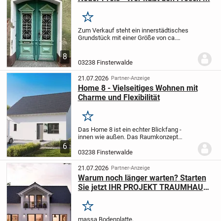
Merken
Zum Verkauf steht ein innerstädtisches
Grundstück mit einer Größe von ca.
195,00 qm.
Das ortsüblich erschlossene
Grundstück ist mit einem Vorder- und
8
einem Hinterhaus bebaut.
Die gesamte
03238 Finsterwalde
Wohnfläche...
21.07.2026
Partner-Anzeige
Home 8 - Vielseitiges Wohnen mit
Charme und Flexibilität
Merken
Das Home 8 ist ein echter Blickfang -
innen wie außen. Das Raumkonzept
verspricht Leichtigkeit und jede Menge
6
Spielraum für individuelle
03238 Finsterwalde
Einrichtungsideen. Hier ist genügend Platz
für drei gut...
21.07.2026
Partner-Anzeige
Warum noch länger warten? Starten
Sie jetzt IHR PROJEKT TRAUMHAUS
!!!
Merken
massa Bodenplatte,