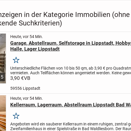
nzeigen in der Kategorie Immobilien (ohne
kende Suchkriterien)
Heute, vor 54 Min.
Garage, Abstellraum, Selfstorage in Lippstadt, Hobb
Halle, Lager Lippstadt
Merken
Unterschiedliche Flächen von 10 bis 50 qm, ab 3,90 € pro Quadrat
vermieten. Auch Teilflächen können angemietet werden.
Keine gewe
5
Nutzung möglich.
3,90 €
VB
Nur private Nutzung. Keine...
59556 Lippstadt
Heute, vor 54 Min.
Kellerraum, Lagerraum, Abstellraum Lippstadt Bad W
Merken
Angeboten wird ein sauberer Kellerraum in einem ruhigen, zentral 
Zweifamilienhaus in einer Spielstraße in Bad Waldliesborn. Der Ra