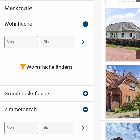
Merkmale
Wohnfläche
Von
Bis
Abschicken
Wohnfläche ändern
Grundstücksfläche
Zimmeranzahl
Von
Bis
Abschicken