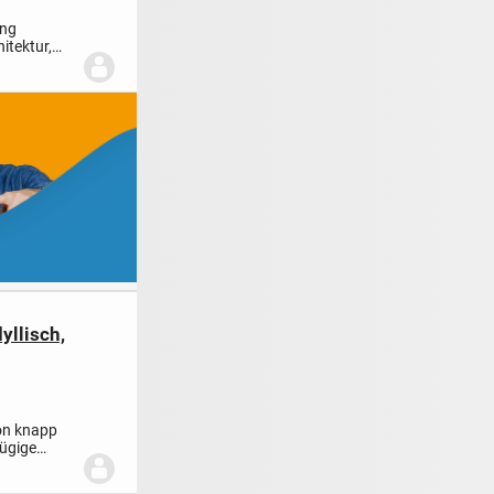
ung
itektur,
est...
llisch,
on knapp
zügige