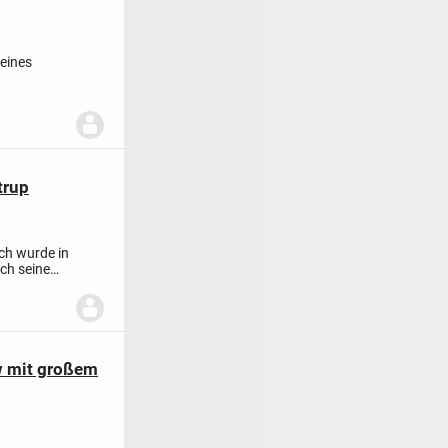
eines
 bietet...
trup
ch wurde in
ch seine
w mit großem