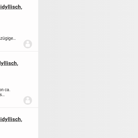
dyllisch,
ßzügige
40-
llisch,
on ca.
s
dyllisch,