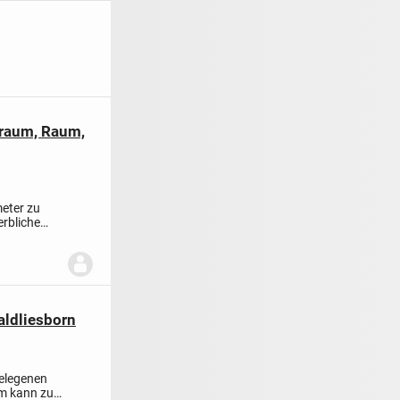
yraum, Raum,
meter zu
rbliche
aldliesborn
gelegenen
um kann zu