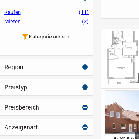
Mitte
im Erdgeschoß
Aurich!
(Neubau)
Kaufen
(11)
Mieten
(2)
Kategorie ändern
Region
Preistyp
Preisbereich
Anzeigenart