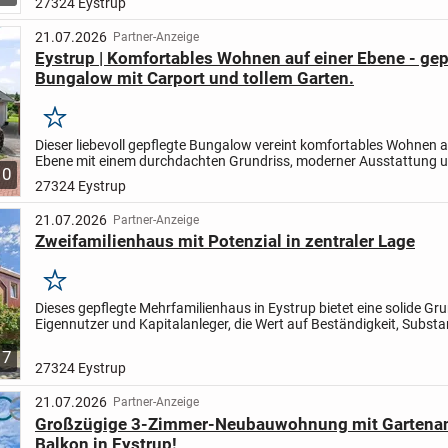
27324 Eystrup
21.07.2026
Partner-Anzeige
Eystrup | Komfortables Wohnen auf einer Ebene - gep
Bungalow mit Carport und tollem Garten.
Merken
Dieser liebevoll gepflegte Bungalow vereint komfortables Wohnen a
Ebene mit einem durchdachten Grundriss, moderner Ausstattung u
10
Atmosphäre, die vom ersten Moment an überzeugt. Auf...
27324 Eystrup
21.07.2026
Partner-Anzeige
Zweifamilienhaus mit Potenzial in zentraler Lage
Merken
Dieses gepflegte Mehrfamilienhaus in Eystrup bietet eine solide Gr
Eigennutzer und Kapitalanleger, die Wert auf Beständigkeit, Substa
gewachsenes Wohnumfeld legen. Das im Jahr...
7
27324 Eystrup
21.07.2026
Partner-Anzeige
Großzügige 3-Zimmer-Neubauwohnung mit Gartenan
Balkon in Eystrup!