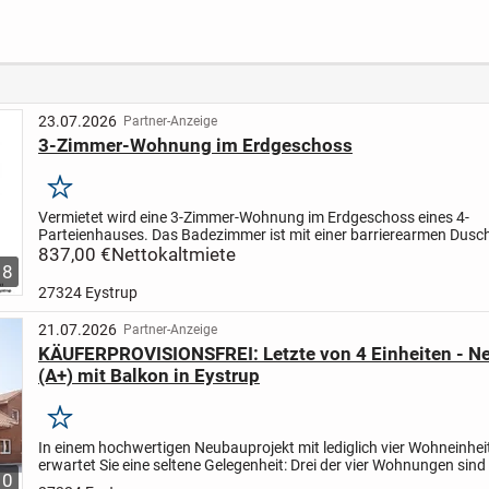
Ilsede mit
n Heidekreis
Sonnenterrasse
23.07.2026
Partner-Anzeige
3-Zimmer-Wohnung im Erdgeschoss
Merken
Vermietet wird eine 3-Zimmer-Wohnung im Erdgeschoss eines 4-
Parteienhauses.
Das Badezimmer ist mit einer barrierearmen Dusc
einem Doppelwaschbecken ausgestattet. Vom Wohnzimmer mit der
837,00 €
Nettokaltmiete
8
27324 Eystrup
21.07.2026
Partner-Anzeige
KÄUFERPROVISIONSFREI: Letzte von 4 Einheiten - 
(A+) mit Balkon in Eystrup
Merken
In einem hochwertigen Neubauprojekt mit lediglich vier Wohneinhei
erwartet Sie eine seltene Gelegenheit: Drei der vier Wohnungen sind 
10
verkauft - nur diese attraktive 3-Zimmer-Wohnung steht...