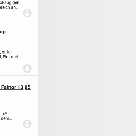
roßzügigen
ereich an
rup
, guter
, Flur und
 Faktor 13,85
2 m²
b dem