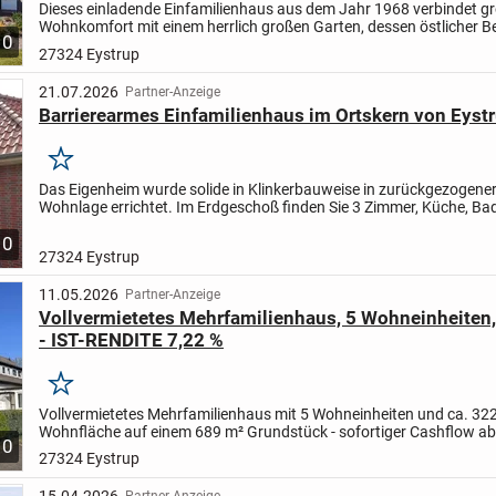
Dieses einladende Einfamilienhaus aus dem Jahr 1968 verbindet g
Wohnkomfort mit einem herrlich großen Garten, dessen östlicher B
10
die "Hauptstraße" grenzt. Das gesamte Leben spielt...
27324 Eystrup
21.07.2026
Partner-Anzeige
Barrierearmes Einfamilienhaus im Ortskern von Eyst
Merken
Das Eigenheim wurde solide in Klinkerbauweise in zurückgezogener
Wohnlage errichtet. Im Erdgeschoß finden Sie 3 Zimmer, Küche, Bad
Gäste-WC. Im Dachgeschoß sind 2 Zimmer und Flur zu...
10
27324 Eystrup
11.05.2026
Partner-Anzeige
Vollvermietetes Mehrfamilienhaus, 5 Wohneinheiten,
- IST-RENDITE 7,22 %
Merken
Vollvermietetes Mehrfamilienhaus mit 5 Wohneinheiten und ca. 32
Wohnfläche auf einem 689 m² Grundstück - sofortiger Cashflow a
10
ersten Tag, ohne Leerstand.
Aktuelle Jahresnettokaltmiete...
27324 Eystrup