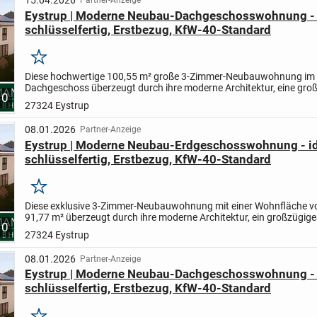
15.04.2026
Partner-Anzeige
Eystrup | Moderne Neubau-Dachgeschosswohnung - i
schlüsselfertig, Erstbezug, KfW-40-Standard
Merken
Diese hochwertige 100,55 m² große 3-Zimmer-Neubauwohnung im
Dachgeschoss überzeugt durch ihre moderne Architektur, eine gro
10
Raumaufteilung sowie ein durchdachtes Wohnkonzept, nach KfW-
27324 Eystrup
Standa...
08.01.2026
Partner-Anzeige
Eystrup | Moderne Neubau-Erdgeschosswohnung - idy
schlüsselfertig, Erstbezug, KfW-40-Standard
Merken
Diese exklusive 3-Zimmer-Neubauwohnung mit einer Wohnfläche v
91,77 m² überzeugt durch ihre moderne Architektur, ein großzügige
10
Raumgefühl sowie ein bis ins Detail durchdachtes Wohnkonzept,...
27324 Eystrup
08.01.2026
Partner-Anzeige
Eystrup | Moderne Neubau-Dachgeschosswohnung - i
schlüsselfertig, Erstbezug, KfW-40-Standard