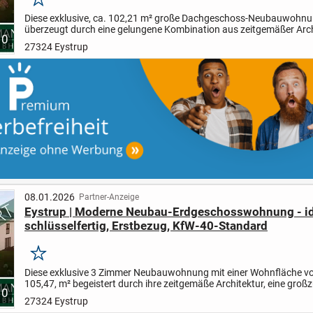
Merken
Diese exklusive, ca. 102,21 m² große Dachgeschoss-Neubauwohn
überzeugt durch eine gelungene Kombination aus zeitgemäßer Arch
10
großzügigen Raumdimensionen und einer durchdachten Grundrissg
27324 Eystrup
08.01.2026
Partner-Anzeige
Eystrup | Moderne Neubau-Erdgeschosswohnung - idy
schlüsselfertig, Erstbezug, KfW-40-Standard
Merken
Diese exklusive 3 Zimmer Neubauwohnung mit einer Wohnfläche v
105,47, m² begeistert durch ihre zeitgemäße Architektur, eine groß
10
Raumwirkung und ein bis ins Detail durchdachtes...
27324 Eystrup