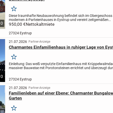
Merken
Diese traumhafte Neubauwohnung befindet sich im Obergeschoss 
modernen 4-Parteienhauses in Eystrup und vereint zeitgemäßen
10
Wohnkomfort mit einer durchdachten Raumaufteilung. Die Wohnung
950,00 €
Nettokaltmiete
27324 Eystrup
21.07.2026
Partner-Anzeige
Charmantes Einfamilienhaus in ruhiger Lage von Eys
Merken
Einleitung: Das weiß verputzte Einfamilienhaus mit Krüppelwalmda
massiver Bauweise mit Porotonsteinen errichtet und überzeugt dur
solide Substanz sowie die helle, freundliche...
10
27324 Eystrup
21.07.2026
Partner-Anzeige
Familienleben auf einer Ebene: Charmanter Bungalo
Garten
Merken