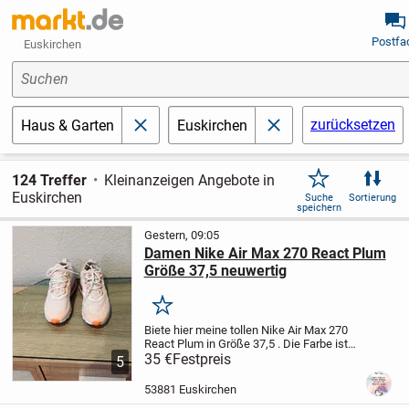
Postfa
Euskirchen
Suchen
zurücksetzen
Haus & Garten
Euskirchen
schließen
schließen
124 Treffer
Kleinanzeigen Angebote in
Euskirchen
Suche
Sortierung
speichern
Gestern, 09:05
Damen Nike Air Max 270 React Plum
Größe 37,5 neuwertig
Merken
Biete hier meine tollen Nike Air Max 270
React Plum in Größe 37,5 . Die Farbe ist
Kreide Stein Malve. Diese haben eine
35 €
Festpreis
5
exzellente Dämpfung. Leider ist ein
kleiner Fleck vorne auf dem Schuh, ist
53881 Euskirchen
bei...