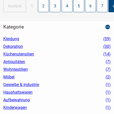
zurück
1
2
3
4
5
6
7
Kategorie
Kleidung
(59)
Dekoration
(30)
Küchenutensilien
(14)
Antiquitäten
(7)
Wohntextilien
(7)
Möbel
(2)
Gewerbe & Industrie
(1)
Haushaltswaren
(1)
Aufbewahrung
(1)
Kinderwagen
(1)