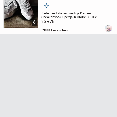
Merken
Biete hier tolle neuwertige Damen
Sneaker von Superga in Größe 38. Die
Farbe ist weiß mit Glitzer. Wir sind ein
35 €
VB
8
Nichtraucher und Tierfreier Haushalt.
Privatverkauf keine Gewährleistung und
53881 Euskirchen
Rücknahme....