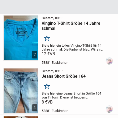
Gestern, 09:05
Vingino T-Shirt Größe 14 Jahre
schmal
Merken
Biete hier ein tolles Vingino T-Shirt für 14
Jahre schmal. Die Farbe ist blau. Wir sind
ein Nichtraucher und Tierfreier Haushalt.
12 €
VB
2
Privatverkauf keine Gewährleistung und
Rücknahme. Abholung oder...
53881 Euskirchen
Gestern, 09:05
Jeans Short Größe 164
Merken
Biete hier eine Jeans Short in Größe 164
von Tiffosi . Diese ist bequem
geschnitten. Wir sind ein Nichtraucher
8 €
VB
und Tierfreier Haushalt. Privatverkauf
4
keine Gewährleistung und Rücknahme.
53881 Euskirchen