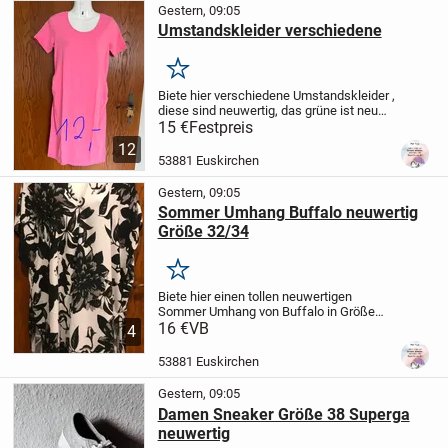
Gestern, 09:05
Umstandskleider verschiedene
Merken
Biete hier verschiedene Umstandskleider ,
diese sind neuwertig, das grüne ist neu
mit Etikett. Die Größen und Preise stehen
15 €
Festpreis
an den Fotos. Wir sind ein Nichtraucher
12
und Tierfreier Haushalt. Privatverka...
53881 Euskirchen
Gestern, 09:05
Sommer Umhang Buffalo neuwertig
Größe 32/34
Merken
Biete hier einen tollen neuwertigen
Sommer Umhang von Buffalo in Größe
32/34. Die Farben sind schwarz und weiß
16 €
VB
4
gemustert. Wir sind ein Nichtraucher und
Tierfreier Haushalt.
53881 Euskirchen
Gestern, 09:05
Damen Sneaker Größe 38 Superga
neuwertig