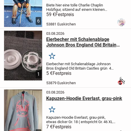
Biete hier eine tolle Charlie Chaplin
Holzfigur, sitzend auf einem kleinen
Metallstuhl. Die Maße stehen an den
59 €
Festpreis
Fotos. Dazu gehört ein Spazierstock auch
6
aus Holz. Wir sind ein Nichtraucher und...
53881 Euskirchen
03.08.2026
Eierbecher mit Schalenablage
Johnson Bros England Old Britain
Castles grün 4 Stück
Merken
Eierbecher mit Schalenablage Johnson
Bros England Old Britain Castles grün 4
Stück je € 5,-
5 €
Festpreis
1
53879 Euskirchen
03.08.2026
Kapuzen-Hoodie Everlast, grau-pink
Merken
Kapuzen-Hoodie Everlast, grau-pink,
etwas dicker Gr. 18 ( entspricht Gr. 46 XL )
€ 7,-
7 €
Festpreis