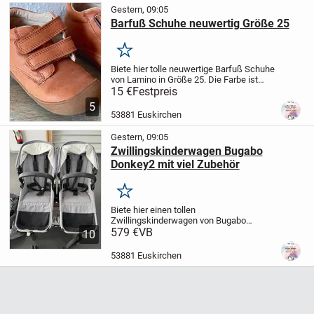
Gestern, 09:05
Barfuß Schuhe neuwertig Größe 25
Merken
Biete hier tolle neuwertige Barfuß Schuhe
von Lamino in Größe 25. Die Farbe ist
beige. Wir sind ein Nichtraucher und
15 €
Festpreis
Tierfreier Haushalt. Privatverkauf keine
5
Gewährleistung und Rücknahme.
53881 Euskirchen
Abholung...
Gestern, 09:05
Zwillingskinderwagen Bugabo
Donkey2 mit viel Zubehör
Merken
Biete hier einen tollen
Zwillingskinderwagen von Bugabo
Donkey 2 mit sehr viel Zubehör. Dazu
579 €
VB
10
Adapter für den Maxi Cosi. Der Wagen
lässt sich sehr leicht fahren, einfach
53881 Euskirchen
zusammen klappbar. Die Farbe...