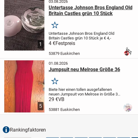
03.08.2026
Untertasse Johnson Bros England Old
Britain Castles grün 10 Stück
Merken
Untertasse Johnson Bros England Old
Britain Castles grün 10 Stück je € 4,-
4 €
Festpreis
1
53879 Euskirchen
01.08.2026
Jumpsuit neu Melrose Größe 36
Merken
Biete hier einen tollen ausgefallenen
neuen Jumpsuit von Melrose in Größe 36.
Dieser hat V-Ausschnitt und ist als
29 €
VB
Neckholder gearbeitet. Die Farbe ist
5
dunkelrot. Der Rückenausschnitt ist sehr
53881 Euskirchen
tief....
Rankingfaktoren