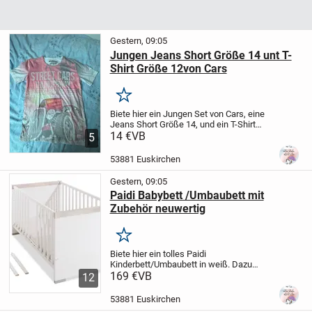
Gestern, 09:05
Jungen Jeans Short Größe 14 unt T-
Shirt Größe 12von Cars
Merken
Biete hier ein Jungen Set von Cars, eine
Jeans Short Größe 14, und ein T-Shirt
Größe 12. wir sind ein Nichtraucher und
14 €
VB
5
Tierfreier Haushalt. Privatverkauf keine
Gewährleistung und Rücknahme.
53881 Euskirchen
Abholung...
Gestern, 09:05
Paidi Babybett /Umbaubett mit
Zubehör neuwertig
Merken
Biete hier ein tolles Paidi
Kinderbett/Umbaubett in weiß. Dazu
gehört das Paidi Lattenrost, die
169 €
VB
12
hochwertige Träumeland Matratze , und
die Umbauseiten für ein Juniorbett. Wir
53881 Euskirchen
sind ein Nichtraucher und...