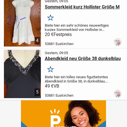
Gestern, 09:05
Sommerkleid kurz Hollister Größe M
Merken
Biete hier ein sehr schönes neuwertiges
kurzes Sommerkleid von Hollister in
Größe M.Das Kleid ist Aus Spitzenstoff
20 €
Festpreis
gearbeitet.Es hat dünne verstellbare
4
Träger. Der Rücken ist gesmokt mit
53881 Euskirchen
Gummi, daher...
Gestern, 09:05
Abendkleid neu Größe 38 dunkelblau
Merken
Biete hier ein tolles neues figurbetontes
Abendkleid in Größe 38, in dunkelblau.
Der Rücken Ausschnitt , und der V-
49 €
VB
Ausschnitt mit den Träger sind mit
5
Pailletten und kleinen Perlen besetzt. Es
53881 Euskirchen
ist eng...