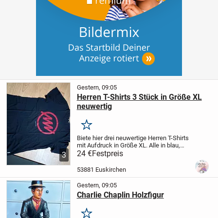
Gestern, 09:05
Herren T-Shirts 3 Stück in Größe XL
neuwertig
Merken
Biete hier drei neuwertige Herren T-Shirts
mit Aufdruck in Größe XL. Alle in blau,
Jack &Jones, Kappa und EDC . Wir sind
24 €
Festpreis
3
ein Nichtraucher und Tierfreier Haushalt.
Privatverkauf keine Gewährleistung...
53881 Euskirchen
Gestern, 09:05
Charlie Chaplin Holzfigur
Merken