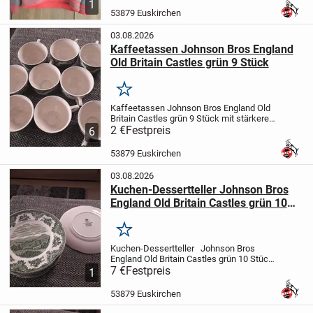
1
53879 Euskirchen
03.08.2026
Kaffeetassen Johnson Bros England
Old Britain Castles grün 9 Stück
Merken
Kaffeetassen Johnson Bros England Old
Britain Castles grün 9 Stück mit stärkeren
Gebrauchsspuren aufgrund starker
2 €
Festpreis
6
Temperaturschwankungen je € 2,-
53879 Euskirchen
03.08.2026
Kuchen-Dessertteller Johnson Bros
England Old Britain Castles grün 10
Stück
Merken
Kuchen-Dessertteller Johnson Bros
England Old Britain Castles grün 10 Stück
je € 7,-
7 €
Festpreis
1
53879 Euskirchen