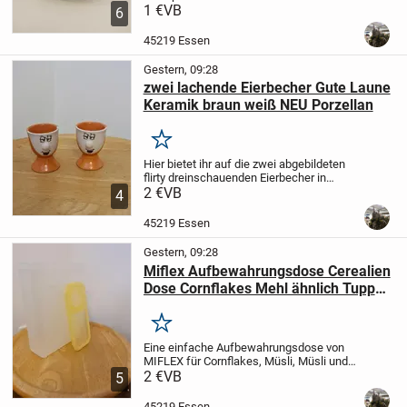
getragen werden. :D
1 €
VB
Er erfüllt aber
6
weiterhin seinen Zweck tadellos, ist
sturz- und unfallfrei, voll in Takt und hat
45219 Essen
die...
Gestern, 09:28
zwei lachende Eierbecher Gute Laune
Keramik braun weiß NEU Porzellan
Merken
Hier bietet ihr auf die zwei abgebildeten
flirty dreinschauenden Eierbecher in
universellen Farben aus braun-orange und
2 €
VB
4
weiß.
Sie zwinkern dir zu und lächeln dich
mit ihrer guten Laune verführerisch...
45219 Essen
Gestern, 09:28
Miflex Aufbewahrungsdose Cerealien
Dose Cornflakes Mehl ähnlich Tupper
gelb
Merken
Eine einfache Aufbewahrungsdose von
MIFLEX für Cornflakes, Müsli, Müsli und
ähnliches.
2 €
VB
Abmessungen sind 7,5 x 21 x
5
29 cm
Der Behälter selbst ist weiß-grau
und der Deckel gelb, beides transparent-
45219 Essen