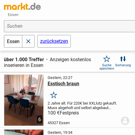
Essen
Suchen
zurücksetzen
Essen
schließen
über 1.000 Treffer
Anzeigen kostenlos
inserieren in Essen
Suche
Sortierung
speichern
Gestern, 22:27
Esstisch braun
Merken
2 Jahre alt. Für 220€ bei XXLlutz gekauft.
Muss abgeholt und selbst abgebaut
werden.
Maße kann man auf dem Bild
100 €
Festpreis
nachlesen.
6
45327 Essen
Gestern, 19:34