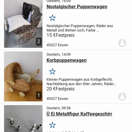
Gestern, 14:09
Nostalgischer Puppenwagen
Merken
Nostalgischer Puppenwagen, Räder aus
Metall und drehen sich, Farbe
schwarz/braun, Maße= Höhe inclusive
15 €
Festpreis
Verdeck 88 cm, Griffhöhe 63 cm, Breite
2
31 cm, Länge 58 cm, Verdeck versenkbar,
45327 Essen
nur zur Abholung,
Gestern, 14:09
Korbpuppenwagen
Merken
kleiner Puppenwagen aus Korbgeflecht,
Nachbildung aus den 50er Jahren, Räder
drehen sich, unbeschädigt, für
20 €
Festpreis
Dekozwecke gut geeignet oder auch
1
bespielbar, Maße= L 32 cm, Höhe mit
45327 Essen
Haube 35 cm, Griffhöhe...
Gestern, 09:56
Ü Ei Metallfigur Kaffeegeschirr
Merken