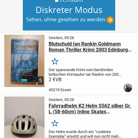
Gestern, 09:28
Blutschuld Ian Rankin Goldmann
Roman Thriller Krimi 2003 Edinburgh
Mortal Causes
Merken
Der spannende Krimi vom berühmten
britischen Krimiautor Ian Rankin von 2003
ist genau das richtige für verregnete
2 €
VB
5
Schietwettertage!
Das Buch erhält
zusätzlichen Charme durch leicht
45219 Essen
vergilbte...
Gestern, 09:28
Fahrradhelm K2 Helm S562 silber Gr.
L (58-60cm) Inline Skates
Schutzausrüstung
Merken
Der Helm wurde durch ein "cooleres
Exemplar" ersetzt und will nun nicht mehr