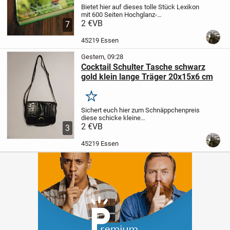
Bietet hier auf dieses tolle Stück Lexikon
mit 600 Seiten Hochglanz-
Kunstdruckseiten von Löffler, über
2 €
VB
7
Impalas und Sifakas bis Rotfuchs und
Mufflon.
Noch nie gehört die ganzen
45219 Essen
Tiernamen?
In diesem...
Gestern, 09:28
Cocktail Schulter Tasche schwarz
gold klein lange Träger 20x15x6 cm
Merken
Sichert euch hier zum Schnäppchenpreis
diese schicke kleine
Schultertasche.
2 €
VB
Vermutlich ein
3
Lederimitat. Das Logo auf der Innenseite
ist uns nicht bekannt.
Magnetischer
45219 Essen
Verschluss und kleine...