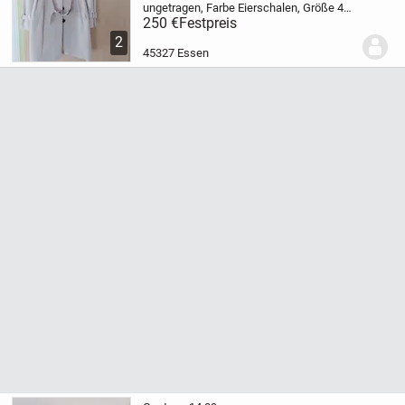
ungetragen, Farbe Eierschalen, Größe 44,
250,00 Euro zur Selbstabholung,
250 €
Festpreis
Ladenpreis war 549,00 Euro
2
45327 Essen