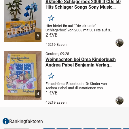
Aktuelle Schlagerbox 2008 3 CDs 50
Hits Schlager Songs Sony Music
Hamburg
Merken
Hier bietet ihr auf "Die 'aktuelle'
Schlagerbox" von 2008 mit 50 Hits auf 3
CDs. Alle Teile in einem neuwertigen fast
2 €
VB
5
unbenutzten Zustand. Keine Schäden
oder Kratzer.
Produktdetails:
-
45219 Essen
Herausgeber:...
Gestern, 09:28
Weihnachten bei Oma Kinderbuch
Andrea Pabel Benjamin Verlag
Schneider Buch Bilder
Merken
Ein schönes Bilderbuch für Kinder von
Andrea Pabel und Illustrationen von
Eckhart Schädrich.
1 €
VB
Wunderschöne farbige
4
Bilder und Texte in Schreibschrift. Optimal
zum Vorlesen oder Lesen üben.
---...
45219 Essen
Rankingfaktoren