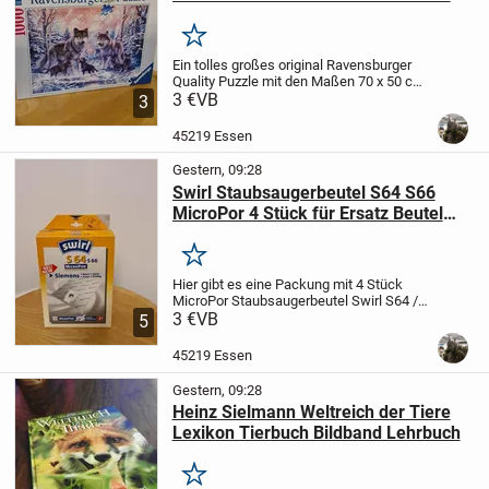
Winterlandschaft Eule Schnee
Merken
Ein tolles großes original Ravensburger
Quality Puzzle mit den Maßen 70 x 50 cm
und 1.000 Teilen.
3 €
VB
Ein wunderschönes
3
Motiv passend zur kommenden
Jahreszeit. Eine herrliche
45219 Essen
Winterlandschaft getaucht in...
Gestern, 09:28
Swirl Staubsaugerbeutel S64 S66
MicroPor 4 Stück für Ersatz Beutel
Melitta
Merken
Hier gibt es eine Packung mit 4 Stück
MicroPor Staubsaugerbeutel Swirl S64 /
S66 für bspw. Siemens, Bosch, Girmi,
3 €
VB
5
Krups oder Privileg.
---
Schaut auch meine
weiteren Angebote an. Ein
45219 Essen
Kombiversand...
Gestern, 09:28
Heinz Sielmann Weltreich der Tiere
Lexikon Tierbuch Bildband Lehrbuch
Merken