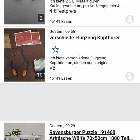
Ich biete 2 Ü Ei Metallfiguren
Kaffeegeschirr an, pro Kaffeegeschirr 4 €,
Tierfreier Nichtraucher Haushalt,
4 €
Festpreis
Privatverkauf, kein Umtausch, Versand
2
möglich
45141 Essen
Gestern, 09:56
verschiede Flugzeug Kopfhörer
Merken
Ich biete verschiedene Flugzeug
Kopfhörer an, sieben noch original
verpackt, zweimal Delta, zweimal Swiss,
VB
einmal Hapag Lloyd (wahrscheinlich aus
10
den 80´er Jahren), die drei anderen kann
45141 Essen
ich nicht...
Gestern, 09:28
Ravensburger Puzzle 191468
Arktische Wölfe 70x50cm 1000 Teile