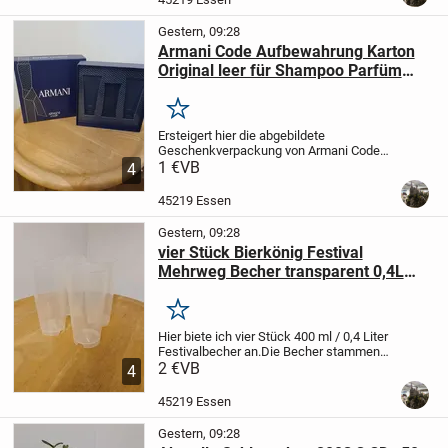
mil...
Gestern, 09:28
Armani Code Aufbewahrung Karton
Original leer für Shampoo Parfüm
Geschenk Set
Merken
Ersteigert hier die abgebildete
Geschenkverpackung von Armani Code
Pour Homme.
1 €
VB
Das Innenleben fühlt sich
4
hochwertig, teils samtig an. Die
Außenverpackung besticht mit
45219 Essen
reflektierenden hochglänzenden...
Gestern, 09:28
vier Stück Bierkönig Festival
Mehrweg Becher transparent 0,4L
400ml Pfand klar
Merken
Hier biete ich vier Stück 400 ml / 0,4 Liter
Festivalbecher an.
Die Becher stammen
ursprünglich vom Bierkönig Festival 2019
2 €
VB
4
in Leverkusen.
Es waren pro drei oder
sogar fünf Euro Pfand? Ich bin mir...
45219 Essen
Gestern, 09:28