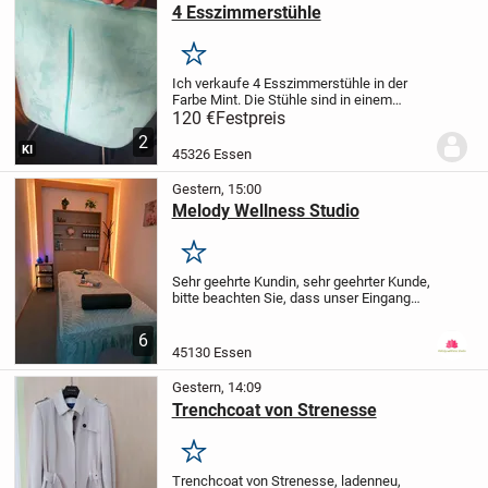
4 Esszimmerstühle
Merken
Ich verkaufe 4 Esszimmerstühle in der
Farbe Mint. Die Stühle sind in einem
tafelosen Zustand,leider sind sie zu groß
120 €
Festpreis
für unser Esszimmer.
2
KI
45326 Essen
Gestern, 15:00
Melody Wellness Studio
Merken
Sehr geehrte Kundin, sehr geehrter Kunde,
bitte beachten Sie, dass unser Eingang
sich neben dem Kosmetiksalon befindet,
direkt hinter der
6
Bushaltestelle(Bushaltestelle Essen
45130 Essen
Paulinenstr.)
"Entdecken...
Gestern, 14:09
Trenchcoat von Strenesse
Merken
Trenchcoat von Strenesse, ladenneu,