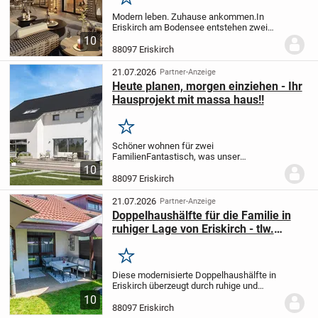
Merken
Modern leben. Zuhause ankommen.
In
Eriskirch am Bodensee entstehen zwei
moderne Wohnhäuser mit insgesamt 17
10
hochwertigen Wohnungen. Die ruhige
88097 Eriskirch
Lage, sonnige Ausrichtung und
großzügige Grünflächen...
21.07.2026
Partner-Anzeige
Heute planen, morgen einziehen - Ihr
Hausprojekt mit massa haus!!
Merken
Schöner wohnen für zwei
Familien
Fantastisch, was unser
Mehrgenerationenhaus FamilyStyle 24.01
10
S an Wohnfläche bietet: Hier werden
88097 Eriskirch
gleich zwei Familien glücklich! Und das
auf zwei Ebenen: Das...
21.07.2026
Partner-Anzeige
Doppelhaushälfte für die Familie in
ruhiger Lage von Eriskirch - tlw.
modernisiert
Merken
Diese modernisierte Doppelhaushälfte in
Eriskirch überzeugt durch ruhige und
zugleich verkehrsgünstige Lage. Das
10
1981 erbaute Haus wurde teilweise
88097 Eriskirch
modernisiert und bietet ca. 118 m²