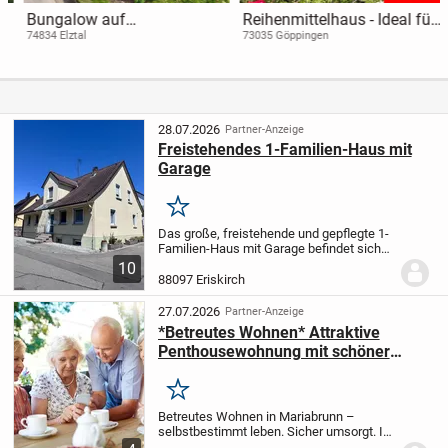
Bungalow auf
Reihenmittelhaus - Ideal für
sonnenverwöhntem
junge Familien
74834 Elztal
73035 Göppingen
Grundstück in ruhiger Lage
in Rittersbach
28.07.2026
Partner-Anzeige
Freistehendes 1-Familien-Haus mit
Garage
Merken
Das große, freistehende und gepflegte 1-
Familien-Haus mit Garage befindet sich
auf einem ca. 293 m² großen Grundstück
10
in Eriskirch.
Das ursprüngliche Baujahr
88097 Eriskirch
des Hauses ist nicht aktenkundig.
Seitens...
27.07.2026
Partner-Anzeige
*Betreutes Wohnen* Attraktive
Penthousewohnung mit schöner
Dachterrasse
Merken
Betreutes Wohnen in Mariabrunn –
selbstbestimmt leben. Sicher umsorgt. In
ruhiger, grüner Lage von Mariabrunn