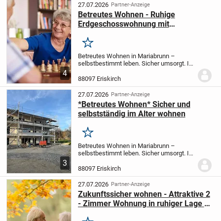
Wohnungen für...
27.07.2026
Partner-Anzeige
Betreutes Wohnen - Ruhige
Erdgeschosswohnung mit
großzügiger Terrasse - Wohnen im
Alter: sicher, selbstständig
Merken
Betreutes Wohnen in Mariabrunn –
selbstbestimmt leben. Sicher umsorgt. In
ruhiger, grüner Lage von Mariabrunn
4
entstehen zwei attraktive Wohnhäuser
88097 Eriskirch
mit insgesamt 17 modernen 2-Zimmer-
Wohnungen für...
27.07.2026
Partner-Anzeige
*Betreutes Wohnen* Sicher und
selbstständig im Alter wohnen
Merken
Betreutes Wohnen in Mariabrunn –
selbstbestimmt leben. Sicher umsorgt. In
ruhiger, grüner Lage von Mariabrunn
3
entstehen zwei attraktive Wohnhäuser
88097 Eriskirch
mit insgesamt 17 modernen 2-Zimmer-
Wohnungen für...
27.07.2026
Partner-Anzeige
Zukunftssicher wohnen - Attraktive 2
- Zimmer Wohnung in ruhiger Lage -
Betreutes Wohnen