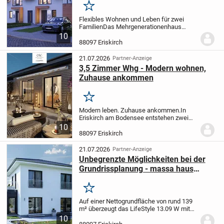
Merken
Flexibles Wohnen und Leben für zwei
Familien
Das Mehrgenerationenhaus
FamilyStyle 21.02 S mit einem exklusiven
10
Satteldach bietet reichlich
88097 Eriskirch
Ausbauoptionen und zeichnet sich durch
ein Höchstmaß an...
21.07.2026
Partner-Anzeige
3,5 Zimmer Whg - Modern wohnen,
Zuhause ankommen
Merken
Modern leben. Zuhause ankommen.
In
Eriskirch am Bodensee entstehen zwei
moderne Wohnhäuser mit insgesamt 17
10
hochwertigen Wohnungen. Die ruhige
88097 Eriskirch
Lage, sonnige Ausrichtung und
großzügige Grünflächen...
21.07.2026
Partner-Anzeige
Unbegrenzte Möglichkeiten bei der
Grundrissplanung - massa haus
machts möglich
Merken
Auf einer Nettogrundfläche von rund 139
m² überzeugt das LifeStyle 13.09 W mit
einer modernen Architektursprache und
10
individuellen Gestaltungsmöglichkeiten.