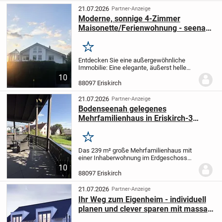
Wohnfläche mit 5...
21.07.2026
Partner-Anzeige
Moderne, sonnige 4-Zimmer
Maisonette/Ferienwohnung - seenah,
provisonsfrei
Merken
Entdecken Sie eine außergewöhnliche
Immobilie: Eine elegante, äußerst helle
und exklusiv gestaltete 4-Zimmer-
10
Maisonette-Wohnung, die durch ihre
88097 Eriskirch
hochwertige Ausstattung und
durchdachten Details...
21.07.2026
Partner-Anzeige
Bodenseenah gelegenes
Mehrfamilienhaus in Eriskirch-3
Wohnungen-Top-Preis
Merken
Das 239 m² große Mehrfamilienhaus mit
einer Inhaberwohnung im Erdgeschoss
und 2 Ferienwohnungen im
10
Dachgeschoss bzw. Untergeschoss
88097 Eriskirch
befindet sich in sehr ruhiger und sonniger
Lage auf einem Grundstück...
21.07.2026
Partner-Anzeige
Ihr Weg zum Eigenheim - individuell
planen und clever sparen mit massa
haus