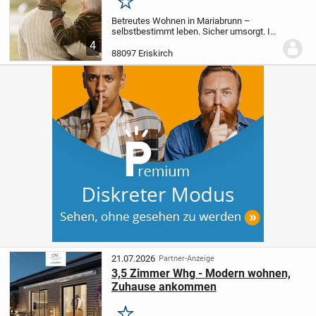
Merken
Betreutes Wohnen in Mariabrunn –
selbstbestimmt leben. Sicher umsorgt. In
ruhiger, grüner Lage von Mariabrunn
4
entstehen zwei attraktive Wohnhäuser
88097 Eriskirch
mit insgesamt 17 modernen 2-Zimmer-
Wohnungen für...
21.07.2026
Partner-Anzeige
3,5 Zimmer Whg - Modern wohnen,
Zuhause ankommen