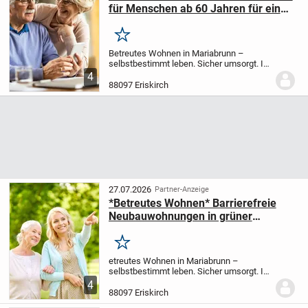
für Menschen ab 60 Jahren für ein
selbstbestimmtes Leben im Alter
Merken
Betreutes Wohnen in Mariabrunn –
selbstbestimmt leben. Sicher umsorgt. In
ruhiger, grüner Lage von Mariabrunn
4
entstehen zwei attraktive Wohnhäuser
88097 Eriskirch
mit insgesamt 17 modernen 2-Zimmer-
Wohnungen für...
27.07.2026
Partner-Anzeige
*Betreutes Wohnen* Barrierefreie
Neubauwohnungen in grüner
Umgebung - für ein selbstbestimmtes
Leben
Merken
etreutes Wohnen in Mariabrunn –
selbstbestimmt leben. Sicher umsorgt. In
ruhiger, grüner Lage von Mariabrunn
4
entstehen zwei attraktive Wohnhäuser
88097 Eriskirch
mit insgesamt 17 modernen 2-Zimmer-