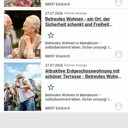
4
entstehen zwei attraktive Wohnhäuser
88097 Eriskirch
mit insgesamt 17 modernen 2-Zimmer-
Wohnungen für...
27.07.2026
Partner-Anzeige
Betreutes Wohnen - ein Ort, der
Sicherheit schenkt und Freiheit
bewahrt - attraktive 2- Zimmer
Wohnung
Merken
Betreutes Wohnen in Mariabrunn –
selbstbestimmt leben. Sicher umsorgt. In
ruhiger, grüner Lage von Mariabrunn
4
entstehen zwei attraktive Wohnhäuser
88097 Eriskirch
mit insgesamt 17 modernen 2-Zimmer-
Wohnungen für...
27.07.2026
Partner-Anzeige
Attraktive Erdgeschosswohnung mit
schöner Terrasse - Betreutes Wohnen
- sicher und selbstbestimmt
Merken
Betreutes Wohnen in Mariabrunn –
selbstbestimmt leben. Sicher umsorgt. In
ruhiger, grüner Lage von Mariabrunn
4
entstehen zwei attraktive Wohnhäuser
88097 Eriskirch
mit insgesamt 17 modernen 2-Zimmer-
Wohnungen für...