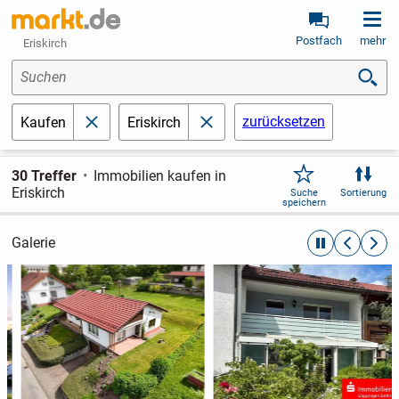
Postfach
mehr
Eriskirch
Suchen
zurücksetzen
Kaufen
Eriskirch
schließen
schließen
30 Treffer
Immobilien kaufen in
Eriskirch
Suche
Sortierung
speichern
Galerie
automatische R
zurückblät
weite