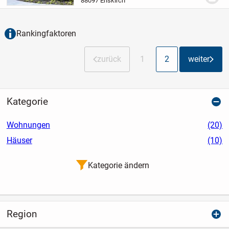
88097 Eriskirch
Haben wir Ihr Interesse an massa haus...
Rankingfaktoren
zurück
1
2
weiter
Kategorie
Wohnungen
(20)
Häuser
(10)
Kategorie ändern
Region