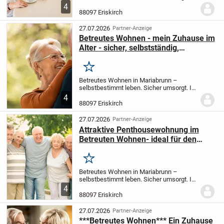
ruhiger, grüner Lage von Mariabrunn
4
entstehen zwei attraktive Wohnhäuser
88097 Eriskirch
mit insgesamt 17 modernen 2-Zimmer-
Wohnungen für...
27.07.2026
Partner-Anzeige
Betreutes Wohnen - mein Zuhause im
Alter - sicher, selbstständig,
sorgenfrei - attraktive Penthouse
Wohnung
Merken
Betreutes Wohnen in Mariabrunn –
selbstbestimmt leben. Sicher umsorgt. In
ruhiger, grüner Lage von Mariabrunn
4
entstehen zwei attraktive Wohnhäuser
88097 Eriskirch
mit insgesamt 17 modernen 2-Zimmer-
Wohnungen für...
27.07.2026
Partner-Anzeige
Attraktive Penthousewohnung im
Betreuten Wohnen- ideal für den
nächsten Lebensabschnitt
Merken
Betreutes Wohnen in Mariabrunn –
selbstbestimmt leben. Sicher umsorgt. In
ruhiger, grüner Lage von Mariabrunn
4
entstehen zwei attraktive Wohnhäuser
88097 Eriskirch
mit insgesamt 17 modernen 2-Zimmer-
Wohnungen für...
27.07.2026
Partner-Anzeige
***Betreutes Wohnen*** Ein Zuhause