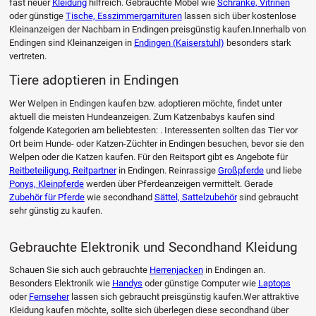
fast neuer
Kleidung
hilfreich. Gebrauchte Möbel wie
Schränke, Vitrinen
oder günstige
Tische, Esszimmergarnituren
lassen sich über kostenlose
Kleinanzeigen der Nachbarn in Endingen preisgünstig kaufen.Innerhalb von
Endingen sind Kleinanzeigen in
Endingen (Kaiserstuhl)
besonders stark
vertreten.
Tiere adoptieren in Endingen
Wer Welpen in Endingen kaufen bzw. adoptieren möchte, findet unter
aktuell die meisten Hundeanzeigen. Zum Katzenbabys kaufen sind
folgende Kategorien am beliebtesten: . Interessenten sollten das Tier vor
Ort beim Hunde- oder Katzen-Züchter in Endingen besuchen, bevor sie den
Welpen oder die Katzen kaufen. Für den Reitsport gibt es Angebote für
Reitbeteiligung, Reitpartner
in Endingen. Reinrassige
Großpferde
und liebe
Ponys, Kleinpferde
werden über Pferdeanzeigen vermittelt. Gerade
Zubehör für Pferde
wie secondhand
Sättel, Sattelzubehör
sind gebraucht
sehr günstig zu kaufen.
Gebrauchte Elektronik und Secondhand Kleidung
Schauen Sie sich auch gebrauchte
Herrenjacken
in Endingen an.
Besonders Elektronik wie
Handys
oder günstige Computer wie
Laptops
oder
Fernseher
lassen sich gebraucht preisgünstig kaufen.Wer attraktive
Kleidung kaufen möchte, sollte sich überlegen diese secondhand über