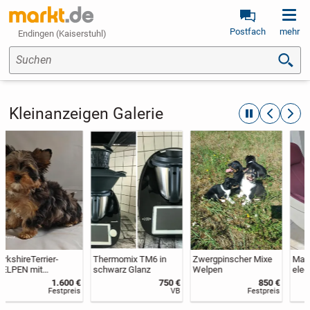
Postfach
mehr
Endingen (Kaiserstuhl)
Suchen
Kleinanzeigen Galerie
automatische R
zurückblät
weite
Thermomix TM6 in
Zwergpinscher Mixe
Massagesessel in
schwarz Glanz
Welpen
eleganter, moderner
Form, neuwertig, da
750 €
850 €
590 €
nach
VB
Festpreis
Festpreis
Serienrippenbruch für