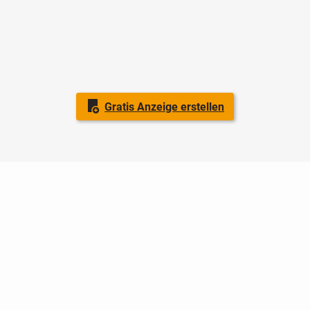
Gratis Anzeige erstellen
Nutzungsbedingungen
Datenschutz
Barrierefreiheit
Impressum
Kontakt
Hilfe
Sicherheit
Jugendschutz
Login
Konto löschen
Premium buchen
Abo kündigen
Ratgeber
Newsletter
Über uns
Jobs
Werbung
Facebook
Widget erstellen