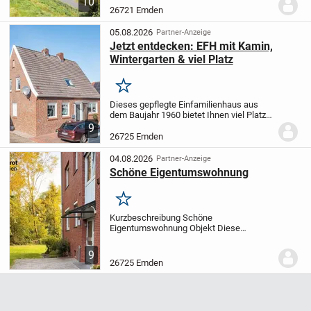
10
1.560 m² viel Raum für individuelle
26721 Emden
Wohnideen. Mit etwas
Sanierungsaufwand eröffnet...
05.08.2026
Partner-Anzeige
Jetzt entdecken: EFH mit Kamin,
Wintergarten & viel Platz
Merken
Dieses gepflegte Einfamilienhaus aus
dem Baujahr 1960 bietet Ihnen viel Platz
für die ganze Familie und steht auf einem
9
großzügigen Erbpachtgrundstück mit rund
26725 Emden
725 m² Fläche. Die Wohnfläche von ca....
04.08.2026
Partner-Anzeige
Schöne Eigentumswohnung
Merken
Kurzbeschreibung Schöne
Eigentumswohnung Objekt Diese
gepflegte 3-Zimmer-Etagenwohnung
befindet sich in einem massiv errichteten
9
Mehrfamilienhaus aus dem Jahr 1966 in
26725 Emden
attraktiver Wohnlage von Emden /...