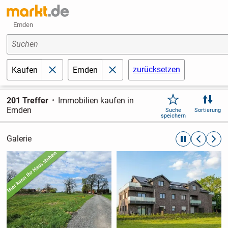
Emden
Suchen
zurücksetzen
Kaufen
Emden
schließen
schließen
201 Treffer
Immobilien kaufen in
Emden
Suche
Sortierung
speichern
Galerie
automatische R
zurückblät
weite