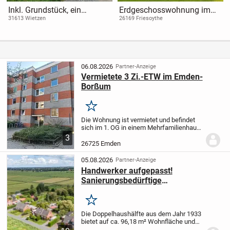
Inkl. Grundstück, ein
Erdgeschosswohnung im
Bungalow, der begeistert in
Neubau - QNG!
31613 Wietzen
26169 Friesoythe
Wietzen.
06.08.2026
Partner-Anzeige
Vermietete 3 Zi.-ETW im Emden-
Borßum
Merken
Die Wohnung ist vermietet und befindet
sich im 1. OG in einem Mehrfamilienhaus.
Ein Aufzug ist nicht vorhanden. Die
3
Wohnfläche von ca. 65 qm verteilen sich
26725 Emden
auf 1 Wohnzimmer, 1 Küche, 1
Schlafzimmer, 1...
05.08.2026
Partner-Anzeige
Handwerker aufgepasst!
Sanierungsbedürftige
Doppelhaushälfte mit großem
Grundstück
Merken
Die Doppelhaushälfte aus dem Jahr 1933
bietet auf ca. 96,18 m² Wohnfläche und
einem großzügigen Grundstück mit ca.