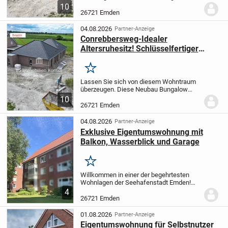
wird Ende 2026/27 von einem
10
renommierten Bauunternehmen aus der
26721 Emden
Region auf einem zentral gelegenen
Grundstück in Conrebbersweg...
04.08.2026
Partner-Anzeige
Conrebbersweg-Idealer
Altersruhesitz! Schlüsselfertiger
Neubau-Bungalow mit Garten!
Merken
Lassen Sie sich von diesem Wohntraum
überzeugen. Diese Neubau Bungalow
wird Ende 2026/27 von einem
10
renommierten Bauunternehmen aus der
26721 Emden
Region auf einem zentral gelegenen
Grundstück in Conrebbersweg...
04.08.2026
Partner-Anzeige
Exklusive Eigentumswohnung mit
Balkon, Wasserblick und Garage
Merken
Willkommen in einer der begehrtesten
Wohnlagen der Seehafenstadt Emden!
Diese außergewöhnlich gepflegte
4
Eigentumswohnung am Schreyers Hoek
26721 Emden
vereint eine erstklassige Wasserlage mit
einem modernen...
01.08.2026
Partner-Anzeige
Eigentumswohnung für Selbstnutzer