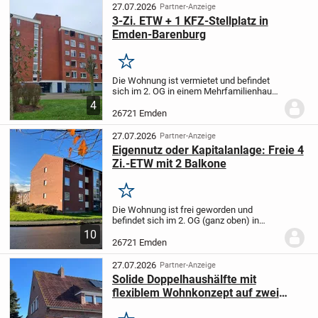
bietet...
27.07.2026
Partner-Anzeige
3-Zi. ETW + 1 KFZ-Stellplatz in
Emden-Barenburg
Merken
Die Wohnung ist vermietet und befindet
sich im 2. OG in einem Mehrfamilienhaus.
Ein Aufzug ist vorhanden. Die
4
Wohnanlage verfügt über einen
26721 Emden
Hausmeister, der täglich vor Ort ist. Die
Wohnfläche von ca....
27.07.2026
Partner-Anzeige
Eigennutz oder Kapitalanlage: Freie 4
Zi.-ETW mit 2 Balkone
Merken
Die Wohnung ist frei geworden und
befindet sich im 2. OG (ganz oben) in
einem Mehrfamilienhaus. Ein Aufzug ist
10
dort nicht vorhanden. Die Wohnanlage
26721 Emden
verfügt über einen Hausmeister, der
täglich vor Ort...
27.07.2026
Partner-Anzeige
Solide Doppelhaushälfte mit
flexiblem Wohnkonzept auf zwei
Ebenen