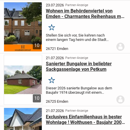
modernisiert und präsentier...
23.07.2026
Partner-Anzeige
Wohnen im Behördenviertel von
Emden - Charmantes Reihenhaus mit
eigenem Garten
Merken
Stellen Sie sich vor, Sie kehren nach
einem langen Tag heim und die Stadt
bleibt draußen vor der Tür - während Sie
10
selbst mitten in ihr wohnen. Zwischen
26721 Emden
roten Backsteinfassaden und altem
Baumbestand...
21.07.2026
Partner-Anzeige
Sanierter Bungalow in beliebter
Sackgassenlage von Petkum
Merken
Dieser 2026 sanierte Bungalow aus dem
Baujahr 1974 überzeugt mit einem
durchdachten Raumkonzept und bietet
10
ideale Voraussetzungen für Familien,
26725 Emden
Paare oder alle, die komfortables Wohnen
bevorzugen. In...
21.07.2026
Partner-Anzeige
Exclusives Einfamilienhaus in bester
Wohnlage ! Wolthusen - Baujahr 2005
!