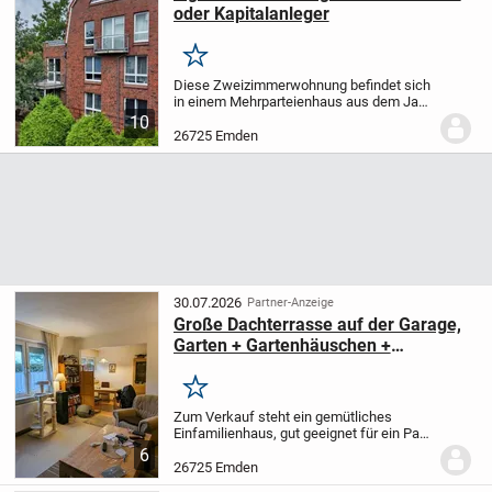
oder Kapitalanleger
Merken
Diese Zweizimmerwohnung befindet sich
in einem Mehrparteienhaus aus dem Jahr
1995 gebaut in Massivbauweise im
10
begehrten Stadtteil Wolthusen der
26725 Emden
Seehafenstadt Emden. Die Wohnung hat
eine Wohnfläche von...
30.07.2026
Partner-Anzeige
Große Dachterrasse auf der Garage,
Garten + Gartenhäuschen +
gemütliches Einfamilienhaus
Merken
Zum Verkauf steht ein gemütliches
Einfamilienhaus, gut geeignet für ein Paar
oder eine kleine Familie.
Die Wohnfläche
6
von ca. 90 m² ist auf zwei Etagen
26725 Emden
aufgeteilt.
Der offene Wohn-Essbereich