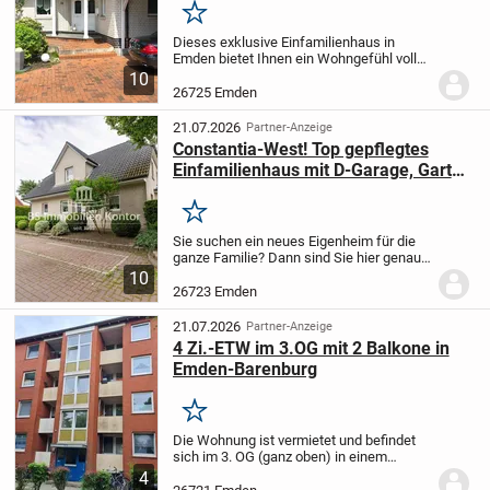
Merken
Dieses exklusive Einfamilienhaus in
Emden bietet Ihnen ein Wohngefühl voller
Harmonie und Geborgenheit. Auf 160 m²
10
Wohnfläche verteilt auf zwei Etagen
26725 Emden
erleben Sie ein großzügiges
Raumangebot mit...
21.07.2026
Partner-Anzeige
Constantia-West! Top gepflegtes
Einfamilienhaus mit D-Garage, Garten
und Terrasse in bevorzugter Lage!
Merken
Sie suchen ein neues Eigenheim für die
ganze Familie? Dann sind Sie hier genau
richtig! Dieses gepflegte Einfamilienhaus
10
befindet sich in bevorzugter Lage im
26723 Emden
Stadtteil Larrelt und überzeugt mit einer...
21.07.2026
Partner-Anzeige
4 Zi.-ETW im 3.OG mit 2 Balkone in
Emden-Barenburg
Merken
Die Wohnung ist vermietet und befindet
sich im 3. OG (ganz oben) in einem
Mehrfamilienhaus. Ein Aufzug ist dort
4
nicht vorhanden. Die Wohnfläche von ca.