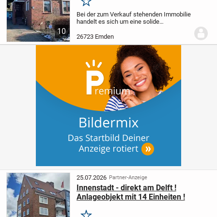
Merken
Bei der zum Verkauf stehenden Immobilie
handelt es sich um eine solide
Doppelhaushälfte in Massivbauweise mit
10
zusätzlichem Anbau, errichtet auf einem
26723 Emden
Eigentumsgrundstück. Durch die
durchdachte...
25.07.2026
Partner-Anzeige
Innenstadt - direkt am Delft !
Anlageobjekt mit 14 Einheiten !