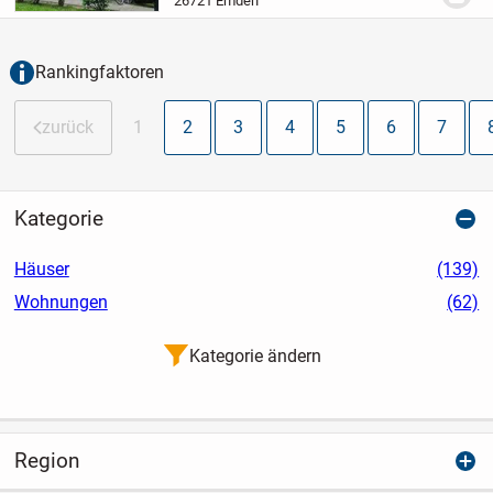
26721 Emden
ca 85 qm verteilen sich auf 1
Wohnzimmer, 1...
Rankingfaktoren
zurück
1
2
3
4
5
6
7
Kategorie
Häuser
(139)
Wohnungen
(62)
Kategorie ändern
Region