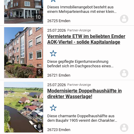
Merken
Dieses Immobilienangebot besteht aus
einem Mehrparteienhaus mit einer kleinen
Gewerbefläche. Die Immobilie steht auf
10
einem 392 m² großen
26725 Emden
Eigentumsgrundstück direkt am Delft in
Emden. Die gesamte...
25.07.2026
Partner-Anzeige
Vermietete ETW im beliebten Emder
AOK-Viertel - solide Kapitalanlage
Merken
Diese gepflegte Eigentumswohnung
befindet sich im Dachgeschoss eines
Mehrfamilienhauses und bietet auf ca. 43
5
m² Wohnfläche eine praktische
26721 Emden
Raumaufteilung mit zwei Zimmern, Küche
und Bad. Die Wohnung...
25.07.2026
Partner-Anzeige
Modernisierte Doppelhaushälfte in
direkter Wasserlage!
Merken
Diese charmante Doppelhaushälfte aus
dem Baujahr 1905 vereint den Charakter
eines gepflegten Altbaus mit
8
zeitgemäßem Wohnkomfort. Im Jahr
26723 Emden
2020 wurde die Immobilie umfassend