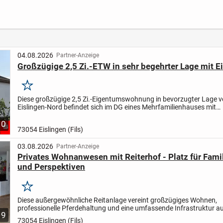
Individuelle Planung
Wohngefühl und
sich F
bei massa haus
sonnigem Garten
wüns
04.08.2026
Partner-Anzeige
Großzügige 2,5 Zi.-ETW in sehr begehrter Lage mit E
Merken
Diese großzügige 2,5 Zi.-Eigentumswohnung in bevorzugter Lage 
Eislingen-Nord befindet sich im DG eines Mehrfamilienhauses mit
überschaubaren Einheiten. Die Wohnung mit ca. 68,07 m² Wohnfläc
10
73054 Eislingen (Fils)
03.08.2026
Partner-Anzeige
Privates Wohnanwesen mit Reiterhof - Platz für Famil
und Perspektiven
Merken
Diese außergewöhnliche Reitanlage vereint großzügiges Wohnen,
professionelle Pferdehaltung und eine umfassende Infrastruktur a
9
weitläufigen Anwesen. Ein aktuelles, über 60 Seiten starkes...
73054 Eislingen (Fils)