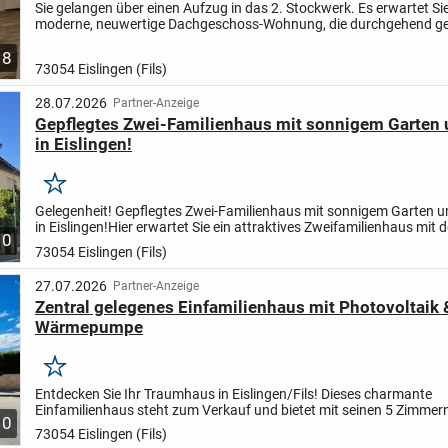
Sie gelangen über einen Aufzug in das 2. Stockwerk. Es erwartet Sie
moderne, neuwertige Dachgeschoss-Wohnung, die durchgehend gefl
Die Holzoptik verleiht ihr ein wohnliches Ambiente....
8
73054 Eislingen (Fils)
28.07.2026
Partner-Anzeige
Gepflegtes Zwei-Familienhaus mit sonnigem Garten 
in Eislingen!
Merken
Gelegenheit! Gepflegtes Zwei-Familienhaus mit sonnigem Garten u
in Eislingen!
Hier erwartet Sie ein attraktives Zweifamilienhaus mit 
10
charmanten Flair einer Stadtvilla. Die großzügige...
73054 Eislingen (Fils)
27.07.2026
Partner-Anzeige
Zentral gelegenes Einfamilienhaus mit Photovoltaik 
Wärmepumpe
Merken
Entdecken Sie Ihr Traumhaus in Eislingen/Fils! Dieses charmante
Einfamilienhaus steht zum Verkauf und bietet mit seinen 5 Zimmern
10
Schlafzimmern und 2 Bädern auf 140 m² Wohnfläche reichlich Platz
73054 Eislingen (Fils)