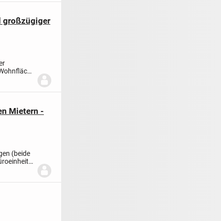
d großzügiger
er
 Wohnfläche
en Mietern -
gen (beide
üroeinheit.