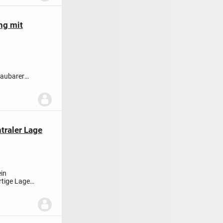
ng mit
baubarer
..
raler Lage
in
rtige Lage