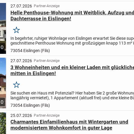
27.07.2026
Partner-Anzeige
Helle Penthouse-Wohnung mit Weitblick, Aufzug un
Dachterrasse in Eislingen!
Merken
In begehrter, ruhiger Wohnlage von Eislingen erwartet Sie diese sup
geschnittene Penthouse Wohnung mit großzügigen knapp 113 m²
10
in einem gepflegten Mehrfamilienhaus mit insgesamt neun...
73054 Eislingen (Fils)
27.07.2026
Partner-Anzeige
3 Wohneinheiten und ein kleiner Laden mit glücklich
mitten in Eislingen!
Merken
Sie suchen ein Haus mit Potenzial?
Hier haben Sie 2 große Wohnun
langjährig vermietet), 1 Appartement (aktuell frei) und eine kleine B
10
Kapitalanleger haben hier glückliche...
73054 Eislingen (Fils)
25.07.2026
Partner-Anzeige
Charmantes Einfamilienhaus mit Wintergarten und
modernisiertem Wohnkomfort in guter Lage