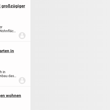
d großzügiger
er
 Wohnfläche
rten in
h in
Anbau das
ingen wohnen