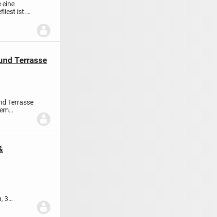
 eine
iest ist.
und Terrasse
nd Terrasse
dem
&
, 3
...