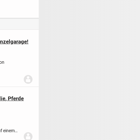
lexibilität
Haisterkirch
chen
inzelgarage!
von
he wird...
ie, Pferde
uf einem