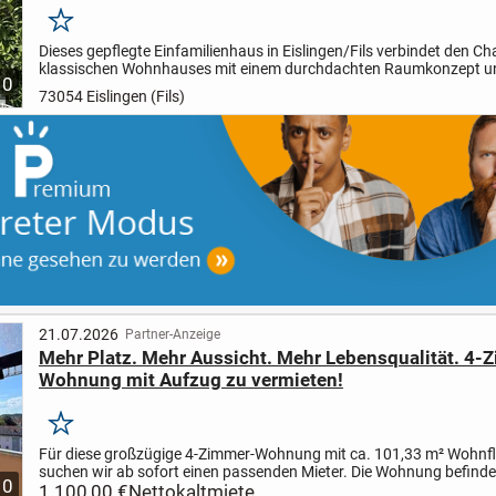
Merken
Dieses gepflegte Einfamilienhaus in Eislingen/Fils verbindet den C
klassischen Wohnhauses mit einem durchdachten Raumkonzept un
10
ansprechenden Ausstattung. Das im Jahr 1938 erbaute...
73054 Eislingen (Fils)
21.07.2026
Partner-Anzeige
Mehr Platz. Mehr Aussicht. Mehr Lebensqualität. 4-
Wohnung mit Aufzug zu vermieten!
Merken
Für diese großzügige 4-Zimmer-Wohnung mit ca. 101,33 m² Wohnf
suchen wir ab sofort einen passenden Mieter. Die Wohnung befindet
10
Obergeschoss eines gepflegten Mehrfamilienhauses aus dem...
1.100,00 €
Nettokaltmiete