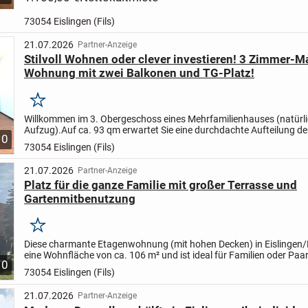
73054 Eislingen (Fils)
21.07.2026
Partner-Anzeige
Stilvoll Wohnen oder clever investieren! 3 Zimmer-M
Wohnung mit zwei Balkonen und TG-Platz!
Merken
Willkommen im 3. Obergeschoss eines Mehrfamilienhauses (natürli
Aufzug).
Auf ca. 93 qm erwartet Sie eine durchdachte Aufteilung de
10
Räume.
Das Herzstück ist das große Wohn-/Esszimmer mit...
73054 Eislingen (Fils)
21.07.2026
Partner-Anzeige
Platz für die ganze Familie mit großer Terrasse und
Gartenmitbenutzung
Merken
Diese charmante Etagenwohnung (mit hohen Decken) in Eislingen/Fi
eine Wohnfläche von ca. 106 m² und ist ideal für Familien oder Paar
10
einem gemütlichen Zuhause suchen. Das Objekt...
73054 Eislingen (Fils)
21.07.2026
Partner-Anzeige