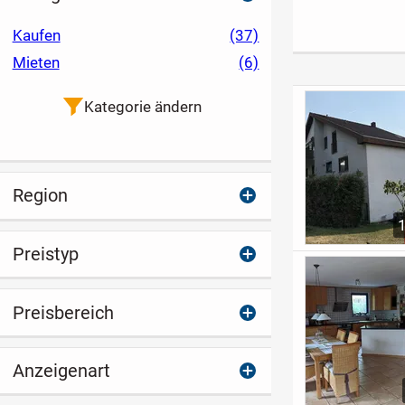
mit großem Balkon
bitte.... schickes
haus ????
- 120 m²
Terrassenhaus in
Kaufen
(37)
TOP-Lage!
Mieten
(6)
Kategorie ändern
Region
Preistyp
Preisbereich
Anzeigenart