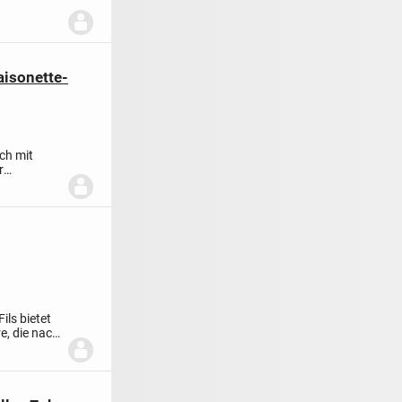
aisonette-
ch mit
r
ls bietet
e, die nach