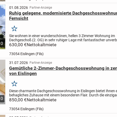
01.08.2026
Partner-Anzeige
Ruhig gelegene, modernisierte Dachgeschosswohnu
Fernsicht
Merken
Sie wohnen in einer wunderschönen, hellen 3 Zimmer Wohnung im
Dachgeschoß (2. OG) in sehr ruhiger Lage mit fantastischer unver
10
Aussicht auf die gesamte Alb. Die großzügigen Dachfenster sorgen.
630,00 €
Nettokaltmiete
73054 Eislingen (Fils)
31.07.2026
Partner-Anzeige
Gemütliche 2-Zimmer-Dachgeschosswohnung in zent
von Eislingen
Merken
Diese charmante Dachgeschosswohnung in Eislingen bietet Ihnen e
behagliches Zuhause mit einem besonderen Flair. Durch die einziga
10
unter dem Dach entsteht eine gemütliche Atmosphäre, in der...
850,00 €
Nettokaltmiete
73054 Eislingen (Fils)