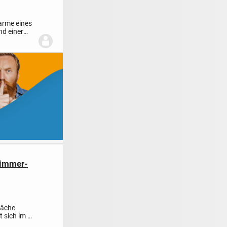
harme eines
d einer
Zimmer-
läche
 sich im 6.