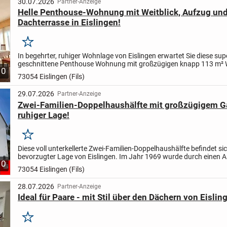
30.07.2026
Partner-Anzeige
Helle Penthouse-Wohnung mit Weitblick, Aufzug un
Dachterrasse in Eislingen!
Merken
In begehrter, ruhiger Wohnlage von Eislingen erwartet Sie diese sup
geschnittene Penthouse Wohnung mit großzügigen knapp 113 m²
10
in einem gepflegten Mehrfamilienhaus mit insgesamt neun...
73054 Eislingen (Fils)
29.07.2026
Partner-Anzeige
Zwei-Familien-Doppelhaushälfte mit großzügigem Ga
ruhiger Lage!
Merken
Diese voll unterkellerte Zwei-Familien-Doppelhaushälfte befindet sic
bevorzugter Lage von Eislingen. Im Jahr 1969 wurde durch einen 
10
Haus entschieden vergrößert. Trotz einer guten...
73054 Eislingen (Fils)
28.07.2026
Partner-Anzeige
Ideal für Paare - mit Stil über den Dächern von Eisl
Merken