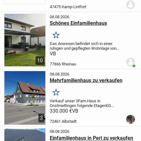
von ca. 150–250 m² im Umkreis von 10
km um 47475 Kamp-Lintfort.
Gesucht wird
47475 Kamp-Lintfort
ein...
08.08.2026
Schönes Einfamilienhaus
Merken
Das Anwesen befindet sich in einer
ruhigen und gepflegten Wohnlage von
Rheinau und besticht durch eine
VB
durchdachte Raumaufteilung,
10
lichtdurchflutete Zimmer und hochwertige
77866 Rheinau
Benut
Materialien.
Die Kombinatio...
08.08.2026
Mehrfamilienhaus zu verkaufen
Merken
Verkauf unser 3Fam.Haus in
Onstmettingen folgende Etagen
EG
Wohnung ca70qm
330.000 €
VB
Küche,Bad,Wohnzimmer,Schlafzimmer
3
Gästezimmer.
1OG
72461 Albstadt
Küche,Bad,Schlafzimmer, Esszimmer,
Kinderzimmer, Wohnzimmer und große...
08.08.2026
Einfamilienhaus in Perl zu verkaufen