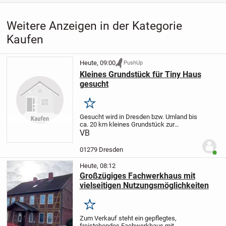
Weitere Anzeigen in der Kategorie
Kaufen
Heute, 09:00
PushUp
Kleines Grundstück für Tiny Haus
gesucht
Merken
Gesucht wird in Dresden bzw. Umland bis
ca. 20 km kleines Grundstück zur
Pacht/Miete/Kauf für Stellung eines Tiny
VB
Hauses.
01279 Dresden
Benut
Heute, 08:12
Großzügiges Fachwerkhaus mit
vielseitigen Nutzungsmöglichkeiten
Merken
Zum Verkauf steht ein gepflegtes,
freistehendes Fachwerkhaus mit