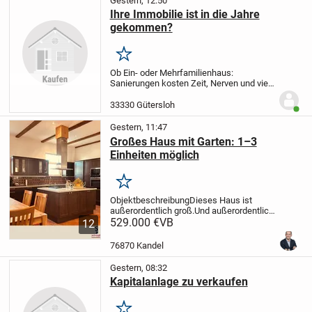
Gestern, 12:50
Ihre Immobilie ist in die Jahre
gekommen?
Merken
Ob Ein- oder Mehrfamilienhaus:
Sanierungen kosten Zeit, Nerven und viel
Geld. Sie möchten sich den aufwendigen
Umbau sparen?
Wir kaufen Ihre
33330 Gütersloh
Benut
renovierungsbedürftige Immobilie direkt
ab – unkompliziert...
Gestern, 11:47
Großes Haus mit Garten: 1–3
Einheiten möglich
Merken
Objektbeschreibung
Dieses Haus ist
außerordentlich groß.
Und außerordentlich
schön.
529.000 €
8 Zimmer, 3 Bäder.
VB
Sie können
12
dieses Haus komplett selbst bewohnen
oder ergänzend 1-2 Einheiten darin
76870 Kandel
vermieten,...
Gestern, 08:32
Kapitalanlage zu verkaufen