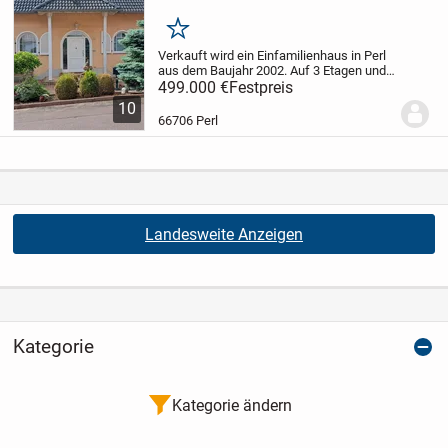
Merken
Verkauft wird ein Einfamilienhaus in Perl
aus dem Baujahr 2002. Auf 3 Etagen und
178m2 sind 2 Bäder und ein GästeWC,
499.000 €
Festpreis
Küche und 7 Zimmer . Zusätzlich noch 1
10
begehbarer Kleiderschrank, 2
66706 Perl
Abstellkammern...
Landesweite Anzeigen
Kategorie
Kategorie ändern