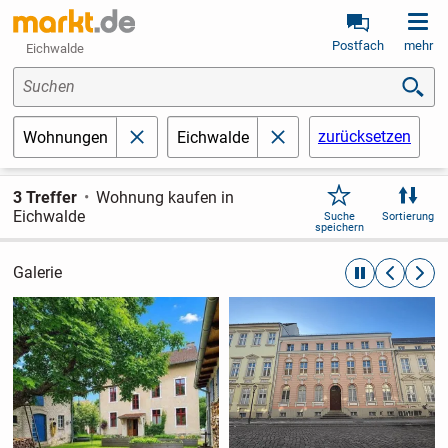
Postfach
mehr
Eichwalde
Suchen
zurücksetzen
Wohnungen
Eichwalde
schließen
schließen
3 Treffer
Wohnung kaufen in
Eichwalde
Suche
Sortierung
speichern
Galerie
automatische R
zurückblät
weite