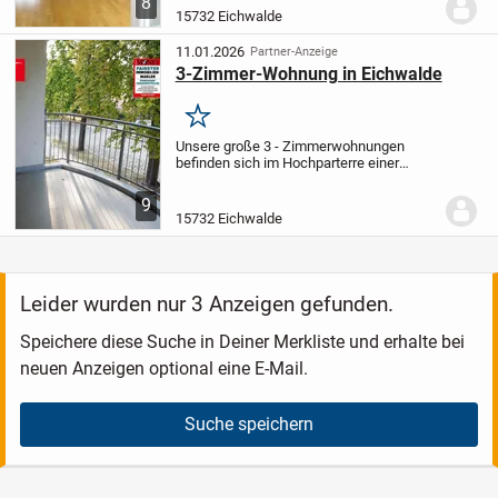
8
Dachgeschoss einer modernen,1996
15732 Eichwalde
errichteten kleinen Wohnanlage auf
geräumigen Grundstück.Die...
11.01.2026
Partner-Anzeige
3-Zimmer-Wohnung in Eichwalde
Merken
Unsere große 3 - Zimmerwohnungen
befinden sich im Hochparterre einer
modernen,1996 errichteten kleinen
Wohnanlage. Die hier angebotene
9
Immobilie befinden sich in einem guten
15732 Eichwalde
und gepflegten Zustand....
Leider wurden nur 3 Anzeigen gefunden.
Speichere diese Suche in Deiner Merkliste und erhalte bei
neuen Anzeigen optional eine E-Mail.
Suche speichern