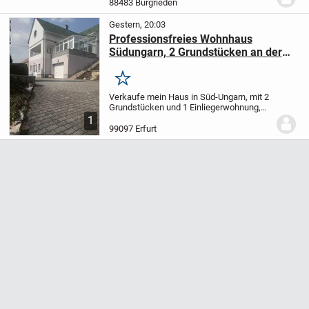
88483 Burgrieden
Wohnen, viel Platz und eine...
Gestern, 20:03
Professionsfreies Wohnhaus
Südungarn, 2 Grundstücken an der
Donau
Merken
Verkaufe mein Haus in Süd-Ungarn, mit 2
Grundstücken und 1 Einliegerwohnung,
gesamt 250qm WF und ca. 3000qm
1
Grundstück 3 km von der Stadt 7700
99097 Erfurt
Mohac´s entfernt. Es verfügt über 7
Zimmer und 2 Bäder...