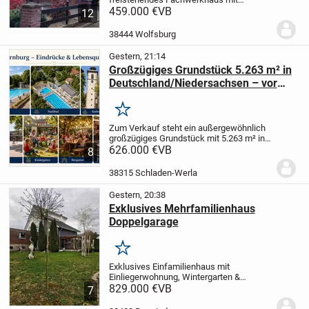
Nebengebäude auf einem ca. 1.289 m²
459.000 €
VB
12
großen Grundstück im Wolfsburger
Ortsteil Hattorf.
Die Immobilie bietet ca.
38444 Wolfsburg
230 m² Wohnfläche,...
Gestern, 21:14
Großzügiges Grundstück 5.263 m² in
Deutschland/Niedersachsen – vor
den Toren der Großstädte
Braunschweig und Wolfsburg, nahe
Merken
Goslar und Harz
Zum Verkauf steht ein außergewöhnlich
großzügiges Grundstück mit 5.263 m² in
38315 Hornburg, Niedersachsen,
626.000 €
VB
8
Deutschland. Eine seltene Kombination
aus Großstadtnähe, Natur, viel Platz und
38315 Schladen-Werla
langfristigem...
Gestern, 20:38
Exklusives Mehrfamilienhaus
Doppelgarage
Merken
Exklusives Einfamilienhaus mit
Einliegerwohnung, Wintergarten &
elektrischer Doppelgarage
829.000 €
VB
Kaufpreis:
7
829.000 €
Dieses großzügige
Einfamilienhaus vereint stilvolles