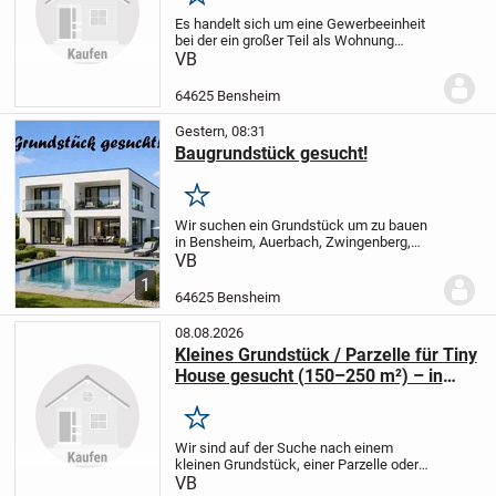
Merken
Es handelt sich um eine Gewerbeeinheit
bei der ein großer Teil als Wohnung
genutzt werden könnte, Innenstadt
VB
Bensheim mit Stellplatz!
Mieteinnahmen
als reine Gewerbeeinheit von fast
64625 Bensheim
26.000,00 Euro im...
Gestern, 08:31
Baugrundstück gesucht!
Merken
Wir suchen ein Grundstück um zu bauen
in Bensheim, Auerbach, Zwingenberg,
Alsbach-Hähnlein, Rodau, Fehlheim
VB
Schwanheim!
B-Plan muss Bebauung
1
zulassen, Grundstücke mit Altbestand nur
64625 Bensheim
bedingt aufgrund...
08.08.2026
Kleines Grundstück / Parzelle für Tiny
House gesucht (150–250 m²) – in
Umkreis von 10 km von 47475 Kamp-
Lintfort
Merken
Wir sind auf der Suche nach einem
kleinen Grundstück, einer Parzelle oder
einem Restgrundstück mit einer Größe
VB