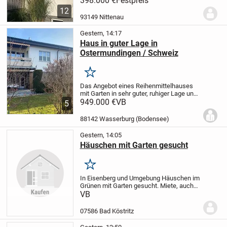
398.000 €
Festpreis
verkaufen.
Das 140 qm große Haus , über
12
2 Etagen mit 6 Zimmern ist ideal
93149 Nittenau
für
Familien...
Gestern, 14:17
Haus in guter Lage in
Ostermundingen / Schweiz
Merken
Das Angebot eines Reihenmittelhauses
mit Garten in sehr guter, ruhiger Lage und
unverbaubarer Sicht in Ostermundingen
949.000 €
VB
5
im Kanton Bern / Schweiz.
Sie können
durch die Größe das Haus für
88142 Wasserburg (Bodensee)
verschiedene...
Gestern, 14:05
Häuschen mit Garten gesucht
Merken
In Eisenberg und Umgebung Häuschen im
Grünen mit Garten gesucht. Miete, auch
Mietkauf angenehm. EBK von Vorteil.
VB
07586 Bad Köstritz