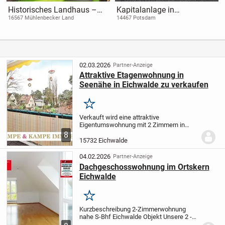
Historisches Landhaus –
Kapitalanlage in
bezugsfreie Etagenlösung &
historischer Lage von
16567 Mühlenbecker Land
14467 Potsdam
DG-Wohnung mit
Potsdam: 3-Zimmer-Altbau
Hauscharakter | 500 m bis
Berlin
02.03.2026
Partner-Anzeige
Attraktive Etagenwohnung in
Seenähe in Eichwalde zu verkaufen
Merken
Verkauft wird eine attraktive
Eigentumswohnung mit 2 Zimmern in
einer beliebten Lage in unmittelbarer
8
Seenähe in Eichwalde. Im Jahr 1995
15732 Eichwalde
wurde die Wohnung im 1. Obergeschoss
in einem 3-geschossigen...
04.02.2026
Partner-Anzeige
Dachgeschosswohnung im Ortskern
Eichwalde
Merken
Kurzbeschreibung 2-Zimmerwohnung
nahe S-Bhf Eichwalde Objekt Unsere 2 -
Zimmerwohnung befindet sich im