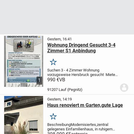
Gestern, 16:41
Wohnung Dringend Gesucht 3-4
Zimmer S1 Anbindung
Merken
Suchen 3 - 4 Zimmer Wohnung
vorzugsweise Hersbruck gesucht
Miete
bis 1100€ inkl Nebenkosten und Heizung
990 €
VB
1
3-4 Zimmer ab 75qm bis 90qm
91207 Lauf (Pegnitz)
Gestern, 14:19
Haus renoviert m Garten,gute Lage
Merken
Beschreibung
Modernisiertes,zentral
gelegenes Einfamilienhaus, in ruhigem
Wohngebiet, mit Garten ab sofort frei zu