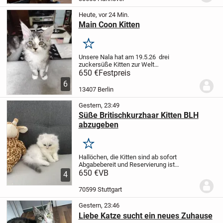
Wasserpumpe, Katzenbrunnen für den
Innenbereich
Batteriebetriebe...
Heute, vor 24 Min.
Main Coon Kitten
Merken
Unsere Nala hat am 19.5.26 drei
zuckersüße Kitten zur Welt
gebracht,davon suchen noch zwei Kater
650 €
Festpreis
ein für immer Zuhause! Die kleinen sind
6
jetzt 11 Wochen alt ,wurden schon
13407 Berlin
mehrmals Entwurmt und haben...
Gestern, 23:49
Süße Britischkurzhaar Kitten BLH
abzugeben
Merken
Hallöchen,
die Kitten sind ab sofort
Abgabebereit und Reservierung ist
möglich.
650 €
VB
Am 14. April 2026 hat unsere
4
Mama Shakira Wundervolle und gesunde
Kitten zur Welt gebracht.
-1 männlichen
70599 Stuttgart
Kitten in...
Gestern, 23:46
Liebe Katze sucht ein neues Zuhause