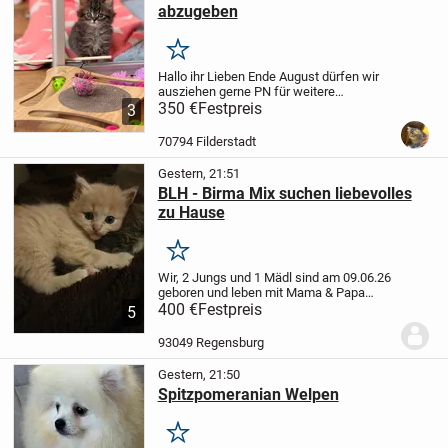
abzugeben
Merken
Hallo ihr Lieben
Ende August dürfen wir
ausziehen gerne PN für weitere
Informationen gerne auch telefonisch das
350 €
Festpreis
3
ist uns am liebsten.
charakter ist
atemberaubend sehr lieb wir machen
70794 Filderstadt
keinen...
Gestern, 21:51
BLH - Birma Mix suchen liebevolles
zu Hause
Merken
Wir, 2 Jungs und 1 Mädl sind am 09.06.26
geboren und leben mit Mama & Papa
zusammen sowie dem Dosenöffner
400 €
Festpreis
5
natürlich.
Kennen alle Alltagsgeräusche,
der Arzt sagt wir sind gesund, entwurmt
93049 Regensburg
und spielen...
Gestern, 21:50
Spitzpomeranian Welpen
Merken