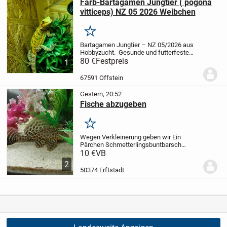
Farb-Bartagamen Jungtier ( pogona
vitticeps) NZ 05 2026 Weibchen
Merken
Bartagamen Jungtier – NZ 05/2026 aus
Hobbyzucht.
Gesunde und futterfeste
Bartagamen-Nachzucht aus Mai 2026
80 €
Festpreis
1
abzugeben. Das Tier entwickeln sich
hervorragend, ist aktiv, häutet sich
67591 Offstein
problemlos und...
Gestern, 20:52
Fische abzugeben
Merken
Wegen Verkleinerung geben wir
Ein
Pärchen Schmetterlingsbuntbarsch
ab.
Und ein l wels
Bei Interesse einfach
10 €
VB
melden
2
50374 Erftstadt