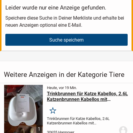
Leider wurde nur eine Anzeige gefunden.
Speichere diese Suche in Deiner Merkliste und erhalte bei
neuen Anzeigen optional eine E-Mail.
Suche speichern
Weitere Anzeigen in der Kategorie Tiere
Heute, vor 19 Min.
Trinkbrunnen für Katze Kabellos, 2.6L
Katzenbrunnen Kabellos mit
Bewegungsmelder, Batteriebetrieben
Katzentrinkbrunnen, 3000mAh, Leise
Merken
Wasserpumpe, Katzenbrunnen für
Trinkbrunnen für Katze Kabellos, 2.6L
den Innenbereich
Katzenbrunnen Kabellos mit
Bewegungsmelder, Batteriebetrieben
1
Katzentrinkbrunnen, 3000mAh, Leise
30655 Hannover