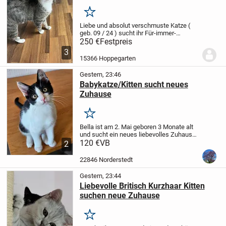
Merken
Liebe und absolut verschmuste Katze (
geb. 09 / 24 ) sucht ihr Für-immer-
Zuhause.
Sie ist kastriert, gechippt und
250 €
Festpreis
geimpft.
Hunde sollten nicht im selben
3
Haushalt leben.
15366 Hoppegarten
Gestern, 23:46
Babykatze/Kitten sucht neues
Zuhause
Merken
Bella ist am 2. Mai geboren 3 Monate alt
und sucht ein neues liebevolles Zuhause.
Sie ist Stubenrein und sehr zutraulich,
120 €
VB
2
verspielt und verschmust.
Bei Interesse
oder Fragen gerne melden
22846 Norderstedt
Gestern, 23:44
Liebevolle Britisch Kurzhaar Kitten
suchen neue Zuhause
Merken