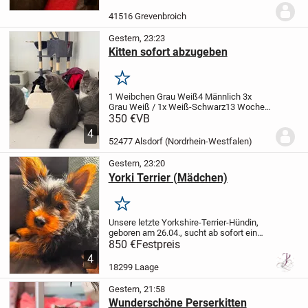
insgesamt fünf kitten, alles Weibchen.Die
Kleinen wachsen bei uns mit viel Liebe
41516 Grevenbroich
auf und sind...
Gestern, 23:23
Kitten sofort abzugeben
Merken
1 Weibchen Grau Weiß
4 Männlich 3x
Grau Weiß / 1x Weiß-Schwarz
13 Wochen
alt
Bei Fragen gerne melden :)
📍
350 €
VB
Alsdorf/Aachen
Preis 350€ VB
4
52477 Alsdorf (Nordrhein-Westfalen)
Gestern, 23:20
Yorki Terrier (Mädchen)
Merken
Unsere letzte Yorkshire-Terrier-Hündin,
geboren am 26.04., sucht ab sofort ein
liebevolles Zuhause.
Eigentlich hatte die
850 €
Festpreis
Kleine bereits ein neues Zuhause
4
gefunden. Leider wurde der vereinbarte...
18299 Laage
Gestern, 21:58
Wunderschöne Perserkitten