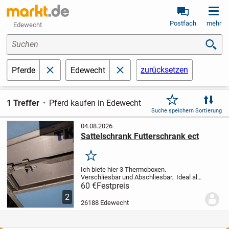
Postfach
mehr
Edewecht
Suchen
zurücksetzen
Pferde
Edewecht
schließen
schließen
1 Treffer
Pferd kaufen in Edewecht
Suche speichern
Sortierung
04.08.2026
Sattelschrank Futterschrank ect
Merken
Ich biete hier 3 Thermoboxen.
Verschliesbar und Abschliesbar. Ideal als
Sattelschrank, Futterschrank, Umbau
60 €
Festpreis
zum Heubedampfer, Getränkekisten kühl
2
halten ect. Hält alles trocken und
26188 Edewecht
sauber.
Pre...