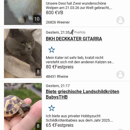
Unsere Desi hat Zwei wunderschöne
Welpen am 21.03.26 zur Welt gebracht,
die ein Liebevolles Zuhause suchen. Sind
800 €
VB
zwei Rüder zu haben.Die Mutter und der
10
Vater sind beide reinrassige Spitz
26826 Weener
Pomeranian,...
Gestern, 21:35
PushUp
BKH DECKKATER GITARRA
Merken
Mein Kater ist sehr lieb, kratzt nicht
versteht sich mit den anderen Katzen sehr
gut. Sie können ihre Katze zu uns bringen.
80 €
Festpreis
Ihre Katze bleibt 4-5 Tagen bei uns, falls
8
es bei der ersten Deckung nicht...
48431 Rheine
Gestern, 21:17
Biete griechische Landschildkröten
BabysTHB
Merken
Ich biete aus privater Hobbyzucht
Schildkrötenbabies aus dem Jahr 2025.
Die Schildis haben schon eine
65 €
Festpreis
8
Winterstarre hinter sich, sind gut