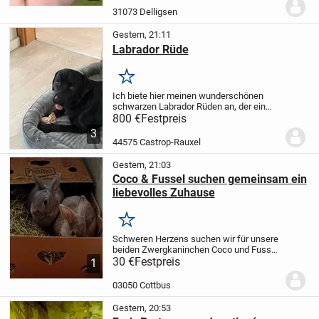
gewachsen, sehr aktiv und handzahm.
31073 Delligsen
Die Tiere sind...
Gestern, 21:11
Labrador Rüde
Merken
Ich biete hier meinen wunderschönen
schwarzen Labrador Rüden an, der ein
neues, liebevolles Zuhause sucht. Er ist
800 €
Festpreis
ein treuer Begleiter und sehr verspielt. Ein
3
echtes Familienmitglied, das viel Freude...
44575 Castrop-Rauxel
Gestern, 21:03
Coco & Fussel suchen gemeinsam ein
liebevolles Zuhause
Merken
Schweren Herzens suchen wir für unsere
beiden Zwergkaninchen Coco und Fussel
gemeinsam ein liebevolles Zuhause.
30 €
Festpreis
🐇
1
Coco ist eine grau-braune Häsin.
🐇 Fussel
ist eine grau-silberne Häsin.
Die beiden...
03050 Cottbus
Gestern, 20:53