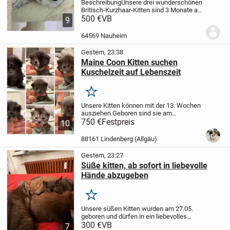
Beschreibung
Unsere drei wunderschönen
Britisch-Kurzhaar-Kitten sind 3 Monate alt
und bereit, in ein liebevolles neues
500 €
VB
9
Zuhause umzuziehen. Die Kleinen
wachsen mitten in unserer Familie auf
64569 Nauheim
und sind...
Gestern, 23:38
Maine Coon Kitten suchen
Kuschelzeit auf Lebenszeit
Merken
Unsere Kitten können mit der 13. Wochen
ausziehen.
Geboren sind sie am
13.07.2026, also ab ca. 05.10.2026
750 €
Festpreis
Da wir
10
unsere Kitten mit viel Liebe und Fürsorge
großziehen, ist es uns auch wichtig,
88161 Lindenberg (Allgäu)
dass...
Gestern, 23:27
Süße kitten, ab sofort in liebevolle
Hände abzugeben
Merken
Unsere süßen Kitten wurden am 27.05.
geboren und dürfen in ein liebevolles
neues Zuhause umziehen. Es sind
300 €
VB
7