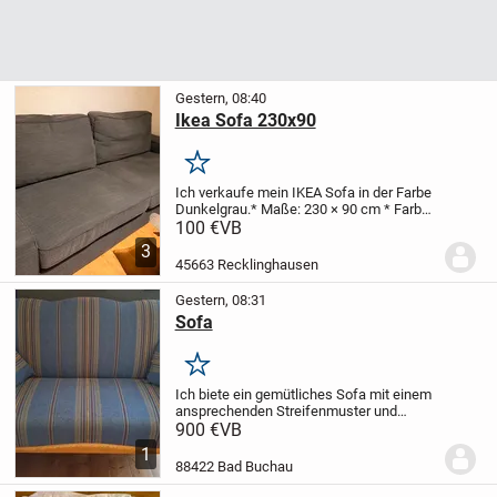
Gestern, 08:40
Ikea Sofa 230x90
Merken
Ich verkaufe mein IKEA Sofa in der Farbe
Dunkelgrau.
* Maße: 230 × 90 cm
* Farbe:
Dunkelgrau
* Marke: IKEA
* Zustand:
100 €
VB
Gepflegt und guter Zustand, siehe Bilder.
*
3
Bequeme Sitz- und Rückenkissen.
Da...
45663 Recklinghausen
Gestern, 08:31
Sofa
Merken
Ich biete ein gemütliches Sofa mit einem
ansprechenden Streifenmuster und
einem robusten Holzrahmen an. Dieses
900 €
VB
Sofa ist eine tolle Ergänzung für jedes
1
Wohnzimmer und lädt zum Entspannen
88422 Bad Buchau
ein.
*...