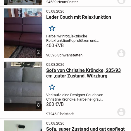
voehanden
Preid je Stück
24539 Neumünster
05.08.2026
Leder Couch mit Relaxfunktion
Merken
Farbe: wrinrot
Elektrische
Relaxfunktion
Kopfstützen und
Seitenlehnen verstellbar
Sehr guter
400 €
VB
Zustand
Breite ca. 2m
Keine Kratzer oder
2
Fehler, nicht durchgesessen.
Kann für den
90596 Schwanstetten
Transport in 2 Teile...
05.08.2026
Sofa von Christine Kröncke, 205/93
cm ,guter Zustand, Würzburg
Merken
Verkaufe eine Designer Couch von
Christine Kröncke, Farbe hellgrau
/hellblau in gutem Zustand.Hat einige
200 €
VB
8
Gebrauchsspuren auf der Sitzfläche
(siehe Fotos).Sehr bequem, guter
97246 Eibelstadt
allgemeiner Zustand. Bitte...
05.08.2026
Sofa, super Zustand und gut gepflegt