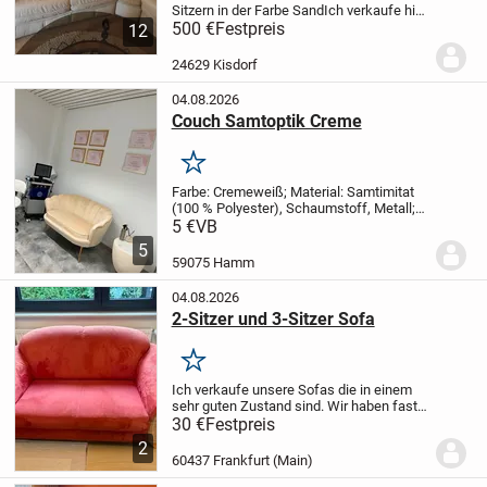
Sitzern in der Farbe Sand
Ich verkaufe hier
ein Ledersofa, bestehend aus 3 Zwei-
500 €
Festpreis
12
Sitzern und zwei Varioecken, in der Farbe
Sand, aus dem Hause Möbel Kraft. Es
24629 Kisdorf
ist...
04.08.2026
Couch Samtoptik Creme
Merken
Farbe: Cremeweiß;
Material: Samtimitat
(100 % Polyester), Schaumstoff, Metall;
Gesamtabmessungen: 130L x 77B x 77H
5 €
VB
cm;
Abmessungen Sitz: 104L x 56B cm;
5
Sitzhöhe: 45 cm;
Neupreis: 558,34€
59075 Hamm
04.08.2026
2-Sitzer und 3-Sitzer Sofa
Merken
Ich verkaufe unsere Sofas die in einem
sehr guten Zustand sind. Wir haben fast
nie drauf gesessen da wir eher am Tisch
30 €
Festpreis
sitzen. Aber sie sind super bequem.
Die
2
Maße sind wie folgt:
2-Sitzer:
...
60437 Frankfurt (Main)