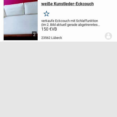
weiße Kunstleder-Eckcouch
Merken
verkaufe Eckcouch mit Schlaffunktion
(im 2. Bild aktuell gerade abgetrenntes
Eckteil zu sehen);
Kunstleder weiß;
150 €
VB
leichte Gebrauchsspuren;
nur Abholung
2
23562 Lübeck