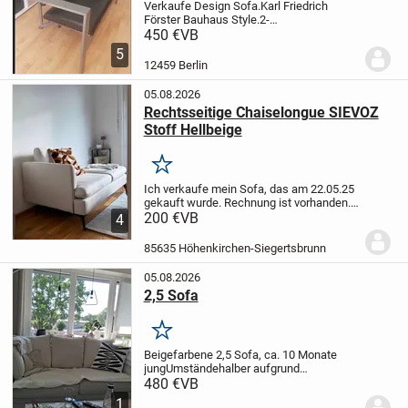
Verkaufe Design Sofa.
Karl Friedrich
Förster Bauhaus Style.
2-
Sitzer.
Stahlrohrmöbel Anfang 1990er
450 €
VB
Jahre
Pulverbeschichteter Stahl mit
5
Ledersitz- und Rückenfläche in
12459 Berlin
Schwarz
Top-Zustand - die Möbel...
05.08.2026
Rechtsseitige Chaiselongue SIEVOZ
Stoff Hellbeige
Merken
Ich verkaufe mein Sofa, das am 22.05.25
gekauft wurde. Rechnung ist vorhanden.
Die Couch ist neuwertig. So gut wie nie
200 €
VB
4
darauf gesessen.
Nichtraucherhaushalt.
Das Beige Kissen
85635 Höhenkirchen-Siegertsbrunn
gehört zur Couch dazu....
05.08.2026
2,5 Sofa
Merken
Beigefarbene 2,5 Sofa, ca. 10 Monate
jung
Umständehalber aufgrund
Flächenveränderung zu verkaufenv oncl 4
480 €
VB
Sofakissen, waschbar
Es wären 2 Sofas
1