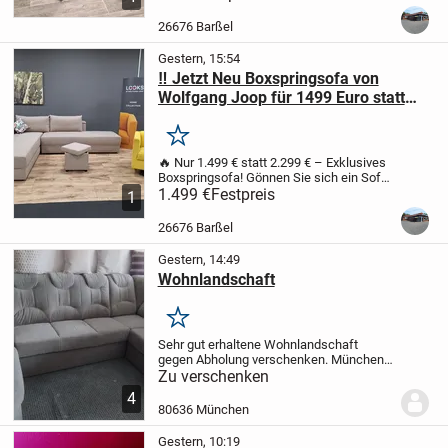
über 50 % Rabatt!
Maße:
🛏️ Kompakt: 103
× 81 cm
🛌 Ausgezogen: 200 × 81 cm –
26676 Barßel
ideal...
Gestern, 15:54
‼️ Jetzt Neu Boxspringsofa von
Wolfgang Joop für 1499 Euro statt
2299 Euro ‼️
Merken
🔥 Nur 1.499 € statt 2.299 € – Exklusives
Boxspringsofa!
Gönnen Sie sich ein Sofa,
das Komfort, Stil und Funktionalität
1.499 €
Festpreis
1
perfekt verbindet.
Unser exklusives
Boxspringsofa überzeugt mit modernem...
26676 Barßel
Gestern, 14:49
Wohnlandschaft
Merken
Sehr gut erhaltene Wohnlandschaft
gegen Abholung verschenken.
München
Neuhausen
Liegefläche 1.20x2.50,
Zu verschenken
Ottomane 1.60m
Sitzhöhe 48cm,
4
Sitzfläche 55cm
3.10m lang,Eckteil
80636 München
2.20m
Federkern ,Microfaser
Gestern, 10:19