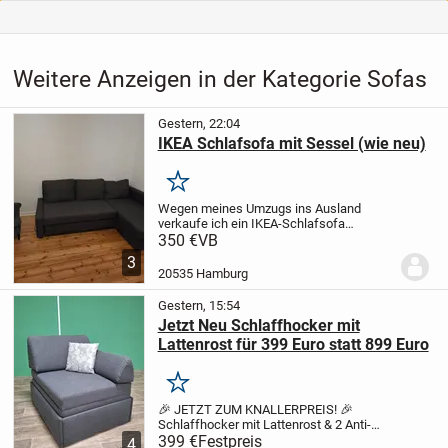
Weitere Anzeigen in der Kategorie Sofas
Gestern, 22:04
IKEA Schlafsofa mit Sessel (wie neu)
Merken
Wegen meines Umzugs ins Ausland
verkaufe ich ein IKEA-Schlafsofa
inklusive passendem Sessel.
Das
350 €
VB
Schlafsofa befindet sich in einem
3
neuwertigen Zustand und lässt sich mit
20535 Hamburg
wenigen Handgriffen in ein...
Gestern, 15:54
Jetzt Neu Schlaffhocker mit
Lattenrost für 399 Euro statt 899 Euro
Merken
🎉 JETZT ZUM KNALLERPREIS! 🎉
Schlaffhocker mit Lattenrost & 2 Anti-
Rutsch-Kissen
399 €
Festpreis
✅ Nur 399 € statt 899 € –
4