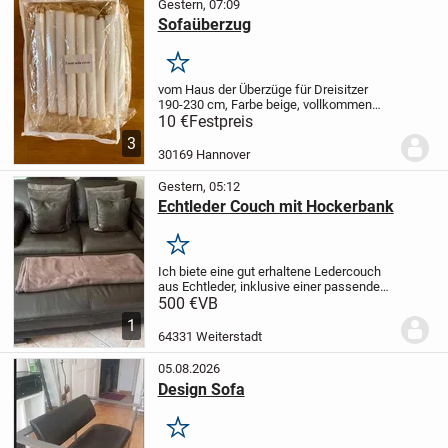
Gestern, 07:09
Sofaüberzug
Merken
vom Haus der Überzüge für Dreisitzer
190-230 cm, Farbe beige, vollkommen
ungebraucht wegen Fehlkauf, Neupreis
10 €
Festpreis
für 44,90 €, sehr dehnbares Material mit
3
Styroporstangen zum Festklemmen
Nur
30169 Hannover
Abholung in...
Gestern, 05:12
Echtleder Couch mit Hockerbank
Merken
Ich biete eine gut erhaltene Ledercouch
aus Echtleder, inklusive einer passenden
Hockerbank und zwei Lederkissen.
500 €
VB
Dieses Set ist perfekt, um dein
1
Wohnzimmer gemütlich und stilvoll
64331 Weiterstadt
einzurichten.
*...
05.08.2026
Design Sofa
Merken