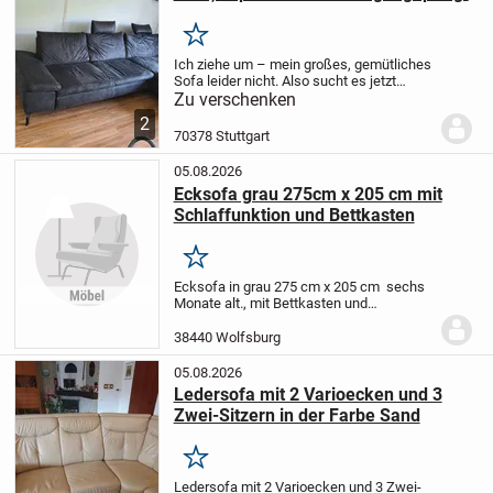
Merken
Ich ziehe um – mein großes, gemütliches
Sofa leider nicht. Also sucht es jetzt
jemanden, der seine 340 cm Breite und
Zu verschenken
seine zwei Tiefen (110 cm & 180 cm)
2
genauso zu schätzen weiß wie ich.
Das
70378 Stuttgart
gute...
05.08.2026
Ecksofa grau 275cm x 205 cm mit
Schlaffunktion und Bettkasten
Merken
Ecksofa in grau 275 cm x 205 cm sechs
Monate alt., mit Bettkasten und
Schlaffunktion mit verstellbaren
Rückenlehnen € 600 VB
38440 Wolfsburg
05.08.2026
Ledersofa mit 2 Varioecken und 3
Zwei-Sitzern in der Farbe Sand
Merken
Ledersofa mit 2 Varioecken und 3 Zwei-