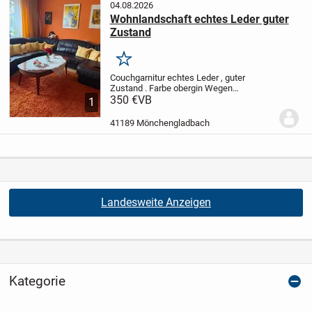
04.08.2026
Wohnlandschaft echtes Leder guter
Zustand
Merken
Couchgarnitur echtes Leder , guter
Zustand . Farbe obergin Wegen
Verkleinerung der Wohnung zu verkaufen
350 €
VB
1
41189 Mönchengladbach
Landesweite Anzeigen
Kategorie