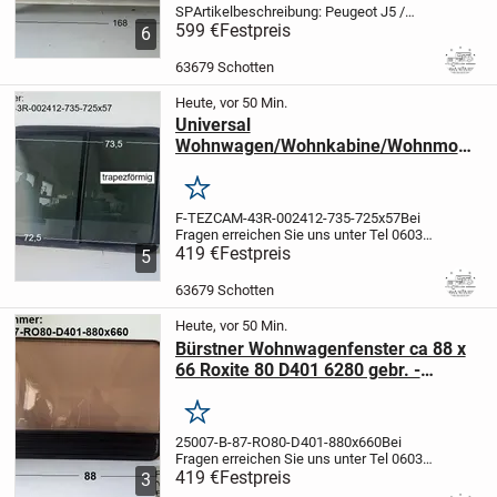
SP
Artikelbeschreibung: Peugeot J5 /
Dethleffs Wohnmobilaufbau Frontleiste
599 €
Festpreis
6
Grill-Trägerblende Schürzenteil ca 168 x
31 cm, gebr. Sonderpreis
Dethleffs
63679 Schotten
Wohnmobilaufbau Front...
Heute, vor 50 Min.
Universal
Wohnwagen/Wohnkabine/Wohnmobil
Schiebefenster ca 73,5 bzw 72,5 x 57
gebr. (ohne Innenrahmen) FIAT
Merken
TEZCAM TS 917 4.01/306 / 43 T-
F-TEZCAM-43R-002412-735-725x57
Bei
002412 (evtl / vmtl Fiat Doblo BJ
Fragen erreichen Sie uns unter Tel 06035-
2004) Schiebescheibe
9160111
419 €
Festpreis
24h
5
Online
Artikelbeschreibung:
Universal
Wohnwagen/Wohnkabine/Wohnmobil
63679 Schotten
Schiebefenster
gebraucht
Eventuell...
Heute, vor 50 Min.
Bürstner Wohnwagenfenster ca 88 x
66 Roxite 80 D401 6280 gebr. -
Sonderpreis - Lagerspuren (ca BJ 87)
Merken
25007-B-87-RO80-D401-880x660
Bei
Fragen erreichen Sie uns unter Tel 06035-
9160111
419 €
Festpreis
24h
3
Online
Artikelbeschreibung:
Bürstner