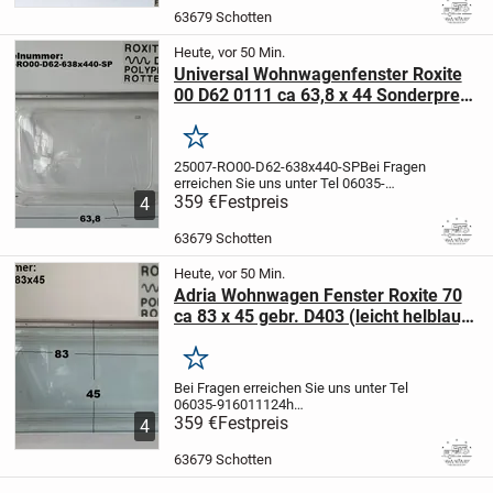
Wohnwagenfenster ca 88 x 66
- Hersteller
63679 Schotten
Roxite 80 D401/ Polyplastic
-...
Heute, vor 50 Min.
Universal Wohnwagenfenster Roxite
00 D62 0111 ca 63,8 x 44 Sonderpreis
(Kleber-Reste) gebr.
Merken
25007-RO00-D62-638x440-SP
Bei Fragen
erreichen Sie uns unter Tel 06035-
9160111
359 €
Festpreis
24h Online
EXPRESSLIEFERUNG
4
per Kurier wenn es sehr schnell gehen
muß für 1,25 EUR pro km
63679 Schotten
möglich
Artikelbeschreibung:...
Heute, vor 50 Min.
Adria Wohnwagen Fenster Roxite 70
ca 83 x 45 gebr. D403 (leicht helblau)
Sonderpreis (Klebestreifen-Reste)
Merken
Bei Fragen erreichen Sie uns unter Tel
06035-9160111
24h
Online
359 €
EXPRESSLIEFERUNG per Kurier
Festpreis
4
wenn es sehr schnell gehen muß für 0,99
EUR pro km möglich
Artikelbeschreibung:
63679 Schotten
Adria Wohnwagen...