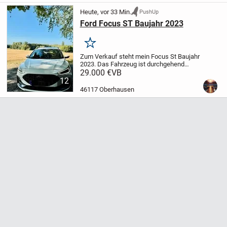
Heute, vor 33 Min.
PushUp
Ford Focus ST Baujahr 2023
Merken
Zum Verkauf steht mein Focus St Baujahr
2023.
Das Fahrzeug ist durchgehend
Scheckheft gepflegt und hat vor mir einen
29.000 €
VB
Vorbesitzer.
Der Focus ist außer dem
12
Schiebedach
46117 Oberhausen
Vollaussgestattet.
Ausstattung:
...