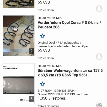
Corsa-F GS-Line mit 96kw/131PS und den
55 €
VB
3
aktuellen Peugeot 208
Markierung der
Federn: 1 Rot + 1 Grün + 1 Rot
Opel Teile-
53123 Bonn
Nr....
Heute, vor 45 Min.
Vorderfedern Opel Corsa F GS-Line /
Peugeot 208
Merken
Original Opel / PSA gebrauchte /
neuwertige Vorderfedern für den Opel
Corsa-F GS-Line mit 96kw/131PS und den
65 €
VB
2
aktuellen Peugeot 208
Markierung der
Federn: 1 Gelb + 1 Weiß + 1 Weiß
Opel
53123 Bonn
Teile-Nr....
Heute, vor 50 Min.
Bürstner Wohnwagenfenster ca 137,5
x 63,5 cm (zB G865 Typ 5361
Bürstner Amara BJ97) Roxite 94
D399 9701 gebraucht, Sonderpreis
Merken
(Heckfenster)
B-97-RO94-1375x635-SP
24h
Online
EXPRESSLIEFERUNG per Kurier
wenn es sehr schnell gehen muß für 0,99
1.350 €
Festpreis
5
EUR pro km möglich
Artikelbeschreibung:
Bürstner Wohnwagenfenster ca 137,5 x
63679 Schotten