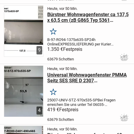
63,5 cm (zB G865...
Heute, vor 50 Min.
Bürstner Wohnwagenfenster ca 137,5
x 63,5 cm (zB G865 Typ 5361
Bürstner Amara BJ97) Roxite 94
D399 9701 gebraucht, Sonderpreis
Merken
B-97-RO94-1375x635-SP
24h
Online
EXPRESSLIEFERUNG per Kurier
wenn es sehr schnell gehen muß für 0,99
1.350 €
Festpreis
9
EUR pro km möglich
Artikelbeschreibung:
Bürstner Wohnwagenfenster ca 137,5 x
63679 Schotten
63,5 cm (zB G865...
Heute, vor 50 Min.
Universal Wohnwagenfenster PMMA
Seitz SES SRE D 2307
AGS51000X0600 ca 97 x 53,5 cm
gebr.
Merken
25007-UNIV-STZ-970x535-SP
Bei Fragen
erreichen Sie uns unter Tel 06035-
9160111
419 €
Festpreis
24h Online
EXPRESSLIEFERUNG
4
per Kurier wenn es sehr schnell gehen
muß für 1,25 EUR pro km
63679 Schotten
möglich
Artikelbeschreibung:...
Heute, vor 50 Min.