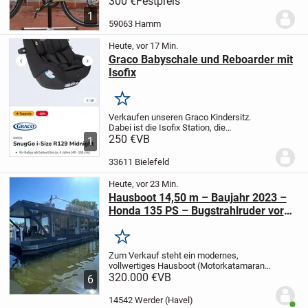
300 €
Festpreis
laut Bild, alle Papiere und Rechnung
1
vorhanden.
59063 Hamm
Heute, vor 17 Min.
Graco Babyschale und Reboarder mit
Isofix
Merken
Verkaufen unseren Graco Kindersitz.
Dabei ist die Isofix Station, die
Babyschale und der Reboarder.
250 €
VB
Alles
1
natürlich Unfallfrei!
33611 Bielefeld
Heute, vor 23 Min.
Hausboot 14,50 m – Baujahr 2023 –
Honda 135 PS – Bugstrahlruder vorn
& hinten – Dachterrasse –
Vollausstattung – inkl. 6 Monate
Merken
kostenloser Liegeplatz
Zum Verkauf steht ein modernes,
vollwertiges Hausboot (Motorkatamaran)
mit CE‑Zertifizierung nach 2013/53/EU,
320.000 €
VB
6
Baujahr 2023, komplett ausgestattet für
ganzjährige Nutzung. Das Boot ist
14542 Werder (Havel)
Benut
technisch und...