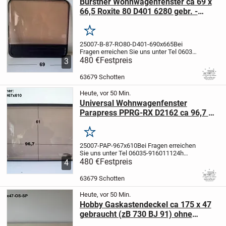
Bürstner Wohnwagenfenster ca 69 x
66,5 Roxite 80 D401 6280 gebr. -
Sonderpreis - Lagerspuren (ca BJ 87)
Merken
25007-B-87-RO80-D401-690x665
Bei
Fragen erreichen Sie uns unter Tel 06035-
9160111
480 €
Festpreis
24h
3
Online
Artikelbeschreibung:
Bürstner
Wohnwagenfenster siehe Fotos
-
63679 Schotten
Hersteller Roxite 80 D401/ Polyplastic
-...
Heute, vor 50 Min.
Universal Wohnwagenfenster
Parapress PPRG-RX D2162 ca 96,7 x
61 cm Sonderpreis (vmtl Dethleffs)
Merken
25007-PAP-967x610
Bei Fragen erreichen
Sie uns unter Tel 06035-9160111
24h
Online
480 €
EXPRESSLIEFERUNG per Kurier
Festpreis
4
wenn es sehr schnell gehen muß für 1,25
EUR pro km
63679 Schotten
möglich
Artikelbeschreibung:...
Heute, vor 50 Min.
Hobby Gaskastendeckel ca 175 x 47
gebraucht (zB 730 BJ 91) ohne
Schlüssel SONDERPREIS -