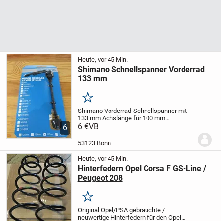
Heute, vor 45 Min.
Shimano Schnellspanner Vorderrad
133 mm
Merken
Shimano Vorderrad-Schnellspanner mit
133 mm Achslänge für 100 mm
Achssystem-Einbaubreite
6 €
VB
neu - verpackt
6
kostengünstiger Versand als
Warensendung kein Problem !
53123 Bonn
Heute, vor 45 Min.
Hinterfedern Opel Corsa F GS-Line /
Peugeot 208
Merken
Original Opel/PSA gebrauchte /
neuwertige Hinterfedern für den Opel