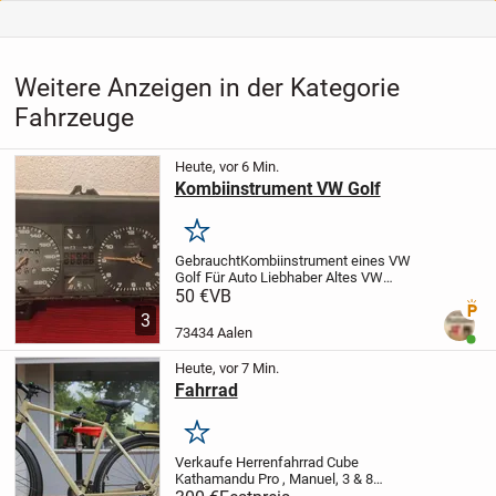
Weitere Anzeigen in der Kategorie
Fahrzeuge
Heute, vor 6 Min.
Kombiinstrument VW Golf
Merken
Gebraucht
Kombiinstrument eines VW
Golf
Für Auto Liebhaber
Altes VW
Kombiinstrument
Zum Restauriren eines
50 €
VB
Premi
alten VW
3
73434 Aalen
Benut
Heute, vor 7 Min.
Fahrrad
Merken
Verkaufe Herrenfahrrad Cube
Kathamandu Pro , Manuel, 3 & 8
Kettenschaltung, wenig gefahren, Farbe