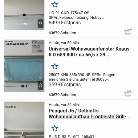
Bugfrontdeckel / Bugklappe /
Merken
Gasklappe / Flaschenkastendeckel /
HO-91-GKD-175x47-OS-
Flaschenkastenabdeckung
SP
Artikelbeschreibung: Hobby
Gaskastendeckel ca 175 x 47 gebraucht
849 €
Festpreis
9
(zB 730) ohne Schlüssel
SONDERPREIS
Hobby Gaskastendeckel
-
63679 Schotten
Abmessungen siehe Fotos
- gebraucht
-
ohne...
Heute, vor 50 Min.
Universal Wohnwagenfenster Knaus
8 D 689 8007 ca 66,5 x 39
Sonderpreis (Klebestreifenreste)
gebr. (hellblau)
Merken
25007-KN8-665x390-HB-SP
Bei Fragen
erreichen Sie uns unter Tel 06035-
9160111
359 €
Festpreis
24h Online
EXPRESSLIEFERUNG
3
per Kurier wenn es sehr schnell gehen
muß für 1,25 EUR pro km
63679 Schotten
möglich
Artikelbeschreibung:...
Heute, vor 50 Min.
Peugeot J5 / Dethleffs
Wohnmobilaufbau Frontleiste Grill-
Trägerlblende Schürzenteil ca 168 x
31 cm, gebr. Sonderpreis
Merken
P-J5-D-93-FL-GTL-168x31-