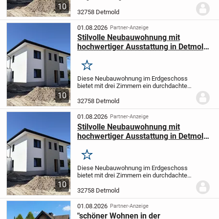
ein durchdachtes Raumkonzept, das
10
modernen Wohnkomfort mit funktionaler
32758 Detmold
Gestaltung verbindet. Der großzügige
offene Koch- und Wohnbereich...
01.08.2026
Partner-Anzeige
Stilvolle Neubauwohnung mit
hochwertiger Ausstattung in Detmold
/ Pivitsheide!
Merken
Diese Neubauwohnung im Erdgeschoss
bietet mit drei Zimmern ein durchdachtes
Raumkonzept, das modernen
10
Wohnkomfort mit funktionaler Gestaltung
32758 Detmold
verbindet. Der großzügige offene Koch-
und Wohnbereich...
01.08.2026
Partner-Anzeige
Stilvolle Neubauwohnung mit
hochwertiger Ausstattung in Detmold
/ Pivitsheide!
Merken
Diese Neubauwohnung im Erdgeschoss
bietet mit drei Zimmern ein durchdachtes
Raumkonzept, das modernen
10
Wohnkomfort mit funktionaler Gestaltung
32758 Detmold
verbindet. Der großzügige offene Koch-
und Wohnbereich...
01.08.2026
Partner-Anzeige
"schöner Wohnen in der