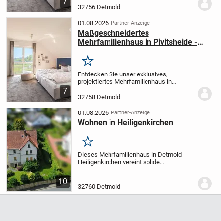
7
Vorstellungen gestaltet wird. Dieses
32756 Detmold
moderne Fertighaus bietet Ihnen und Ihrer
Familie mit...
01.08.2026
Partner-Anzeige
Maßgeschneidertes
Mehrfamilienhaus in Pivitsheide -
Flexibilität trifft gehobene Qualität
Merken
Entdecken Sie unser exklusives,
projektiertes Mehrfamilienhaus in
Pivitsheide, das ganz nach Ihren
7
individuellen Wünschen und
32758 Detmold
Vorstellungen gestaltet wird. Mit einer
großzügigen Wohnfläche von 237 m²...
01.08.2026
Partner-Anzeige
Wohnen in Heiligenkirchen
Merken
Dieses Mehrfamilienhaus in Detmold-
Heiligenkirchen vereint solide
Massivbauweise mit einem
ansprechenden Grundstück mit Garten.
10
Das im Jahr 1936 errichtete Gebäude
32760 Detmold
bietet mit einer Wohn- / Nutzfläche...