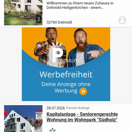
Willkommen zu Ihrem neuen Zuhause in
Detmold-Heiligenkirchen - einem
attraktiven Neubauprojekt, das modernen
Wohnkomfort mit energieeffizienter
2
Bauweise vereint. Zum Kauf angeboten
32760 Detmold
werden exklusive...
28.07.2026
Partner-Anzeige
Kapitalanlage - Seniorengerechte
Wohnung im Wohnpark "Südholz"