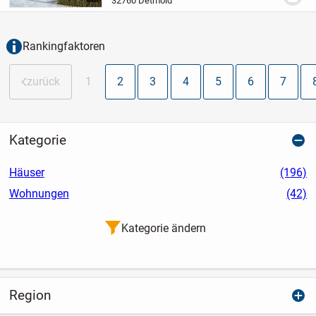
32760 Detmold
idealen Lebensraum für anspruchsvolle
Familien. Das...
Rankingfaktoren
zurück
1
2
3
4
5
6
7
Kategorie
Häuser
(196)
Wohnungen
(42)
Kategorie ändern
Region