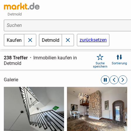
Detmold
Suchen
zurücksetzen
Kaufen
Detmold
schließen
schließen
238 Treffer
Immobilien kaufen in
Detmold
Suche
Sortierung
speichern
Galerie
automatische R
zurückblät
weite