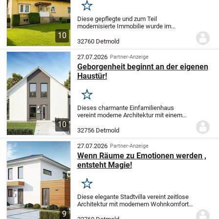
unterhal
Merken
Diese gepflegte und zum Teil
modernisierte Immobilie wurde im
Ursprung 1955 als klassisches
10
Siedlungshaus errichtet. Die
32760 Detmold
Eigentümerfamilie lebt bis heute glücklich
und zufrieden in diesem Objekt....
27.07.2026
Partner-Anzeige
Geborgenheit beginnt an der eigenen
Haustür!
Merken
Dieses charmante Einfamilienhaus
vereint moderne Architektur mit einem
Gefühl von Geborgenheit und bietet auf
10
ca. 145?m² Wohnfläche alles, was das
32756 Detmold
Herz begehrt. Schon beim Betreten
spüren Sie: Hier...
27.07.2026
Partner-Anzeige
Wenn Räume zu Emotionen werden ,
entsteht Magie!
Merken
Diese elegante Stadtvilla vereint zeitlose
Architektur mit modernem Wohnkomfort
und bietet mit einer großzügigen
9
Nettogrundfläche von ca. 145 m² den