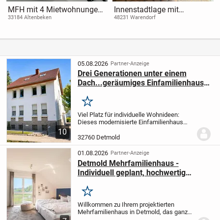
MFH mit 4 Mietwohnungen
Innenstadtlage mit
und Gewerbeflächen in
Wohlfühlgarantie: ein
33184 Altenbeken
48231 Warendorf
33184 Altenbeken - Ihre
besonderes "Nest" für Paare
Investitionschance!
oder Singles i. Freckenhorst
!
05.08.2026
Partner-Anzeige
Drei Generationen unter einem
Dach...geräumiges Einfamilienhaus
mit drei Bereichen
Merken
Viel Platz für individuelle Wohnideen:
Dieses modernisierte Einfamilienhaus
aus dem Jahr 1930 bietet Ihnen auf drei
10
Ebenen rund 171,54 m² Wohnfläche
32760 Detmold
sowie ca. 51,85 m² zusätzliche
Nutzfläche. Dank...
01.08.2026
Partner-Anzeige
Detmold Mehrfamilienhaus -
Individuell geplant, hochwertig
gebaut, nachhaltig gelebt
Merken
Willkommen zu Ihrem projektierten
Mehrfamilienhaus in Detmold, das ganz
nach Ihren persönlichen Wünschen und