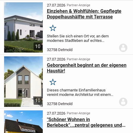
klassischem...
27.07.2026
Partner-Anzeige
Einziehen & Wohlfühlen: Gepflegte
Doppelhaushälfte mit Terrasse
Merken
Stellen Sie sich einen Ort vor, an dem
modernes Stadtleben auf echtes
Wohlgefühl trifft. Wo Licht durch große
10
Fenster flutet, Räume mit Leben gefüllt
32758 Detmold
sind und jeder Tag neue Möglichkeiten
schenkt. Die...
27.07.2026
Partner-Anzeige
Geborgenheit beginnt an der eigenen
Haustür!
Merken
Dieses charmante Einfamilienhaus
vereint moderne Architektur mit einem
Gefühl von Geborgenheit und bietet auf
10
ca. 145?m² Wohnfläche alles, was das
32758 Detmold
Herz begehrt. Schon beim Betreten
spüren Sie: Hier...
27.07.2026
Partner-Anzeige
"Schöner Wohnen in
Berlebeck"...zentral gelegenes und
gepflegtes Ein-Zweifamilienhaus