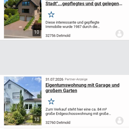
Stadt"...gepflegtes und gut gelegenes
Zweifamilienhaus
Merken
Diese interessante und gepflegte
Immobilie wurde 1987 durch die
Eigentümerfamilie als Zweifamilienhaus
10
errichtet. Die Wohnfläche von 172 qm
32756 Detmold
verteilt sich auf das Erd- und
Dachgeschoss. Aufgrund der...
31.07.2026
Partner-Anzeige
Eigentumswohnung mit Garage und
großem Garten
Merken
Zum Verkauf steht hier eine ca. 84 m²
große Erdgeschosswohnung mit großem
Garten, Terrasse und Garage in einem
10
ruhigen Wohngebiet in Detmold Spork-
32760 Detmold
Eichholz.
Die Wohnung befindet sich in