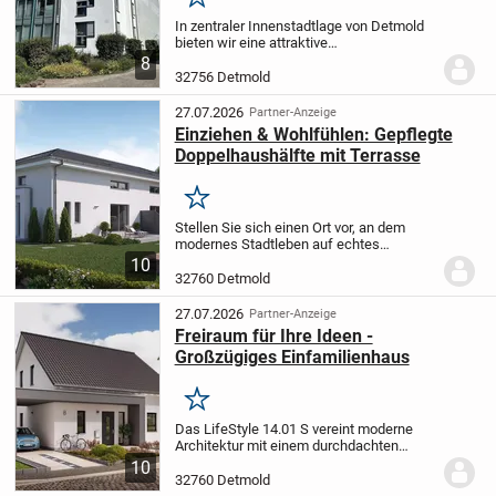
Merken
In zentraler Innenstadtlage von Detmold
bieten wir eine attraktive
Dachgeschosswohnung an, die speziell
8
für Senioren konzipiert wurde. Mit einer
32756 Detmold
Wohnfläche von 53,0m² bietet diese
Wohnung genügend...
27.07.2026
Partner-Anzeige
Einziehen & Wohlfühlen: Gepflegte
Doppelhaushälfte mit Terrasse
Merken
Stellen Sie sich einen Ort vor, an dem
modernes Stadtleben auf echtes
Wohlgefühl trifft. Wo Licht durch große
10
Fenster flutet, Räume mit Leben gefüllt
32760 Detmold
sind und jeder Tag neue Möglichkeiten
schenkt. Die...
27.07.2026
Partner-Anzeige
Freiraum für Ihre Ideen -
Großzügiges Einfamilienhaus
Merken
Das LifeStyle 14.01 S vereint moderne
Architektur mit einem durchdachten
Wohnkonzept, das sich flexibel an Ihre
10
persönlichen Bedürfnisse anpassen
32760 Detmold
lässt. Dieses Einfamilienhaus mit