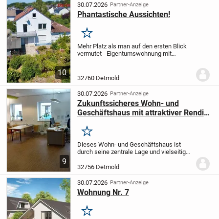
einem...
30.07.2026
Partner-Anzeige
Phantastische Aussichten!
Merken
Mehr Platz als man auf den ersten Blick
vermutet - Eigentumswohnung mit
vielseitigen Nutzungsmöglichkeiten
Sie
sind auf der Suche nach einer
10
Eigentumswohnung, die nicht nur mit
32760 Detmold
einem durchdachten...
30.07.2026
Partner-Anzeige
Zukunftssicheres Wohn- und
Geschäftshaus mit attraktiver Rendite
in zentraler Lage
Merken
Dieses Wohn- und Geschäftshaus ist
durch seine zentrale Lage und vielseitigen
Nutzungsmöglichkeiten gekennzeichnet.
9
Es wurde zwischen 1951 und 1966 in
32756 Detmold
solider Massivbauweise errichtet und
steht auf...
30.07.2026
Partner-Anzeige
Wohnung Nr. 7
Merken