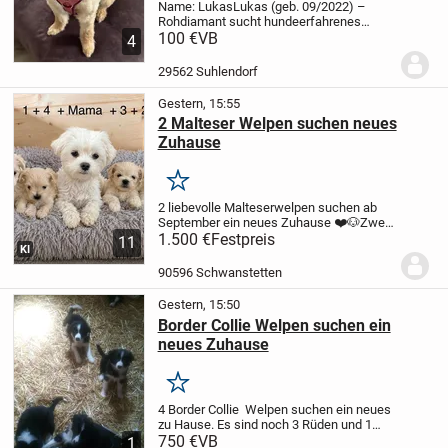
Name: Lukas
Lukas (geb. 09/2022) –
Rohdiamant sucht hundeerfahrenes
Zuhause mit Herz und
100 €
VB
4
GeduldGeburtsdatum: 15.09.2022
Rasse: Mischling
(vermutlich Border Terrier / Shih Tzu /
29562 Suhlendorf
Spitz-Mix)
Geschlecht...
Gestern, 15:55
2 Malteser Welpen suchen neues
Zuhause
Merken
2 liebevolle Malteserwelpen suchen ab
September ein neues Zuhause ❤️🐶
Zwei
ihrer Geschwister haben schon ein neues
1.500 €
Festpreis
11
KI
Zuhause gefunden und die beiden
Mädchen sind noch auf der Suche.
Unsere
90596 Schwanstetten
zwei...
Gestern, 15:50
Border Collie Welpen suchen ein
neues Zuhause
Merken
4 Border Collie Welpen suchen ein neues
zu Hause. Es sind noch 3 Rüden und 1
Hündin zu haben .Mutter ist Border Collie
750 €
VB
1