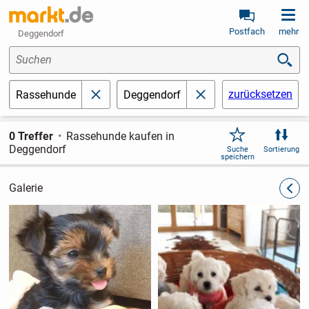
Postfach
mehr
Deggendorf
Suchen
zurücksetzen
Rassehunde
Deggendorf
schließen
schließen
0 Treffer
Rassehunde kaufen in
Deggendorf
Suche
Sortierung
speichern
Galerie
zurüc