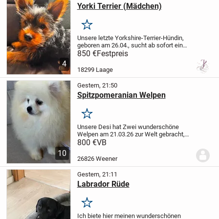
Yorki Terrier (Mädchen)
Merken
Unsere letzte Yorkshire-Terrier-Hündin,
geboren am 26.04., sucht ab sofort ein
liebevolles Zuhause.
Eigentlich hatte die
850 €
Festpreis
Kleine bereits ein neues Zuhause
4
gefunden. Leider wurde der vereinbarte...
18299 Laage
Gestern, 21:50
Spitzpomeranian Welpen
Merken
Unsere Desi hat Zwei wunderschöne
Welpen am 21.03.26 zur Welt gebracht,
die ein Liebevolles Zuhause suchen. Sind
800 €
VB
zwei Rüder zu haben.Die Mutter und der
10
Vater sind beide reinrassige Spitz
26826 Weener
Pomeranian,...
Gestern, 21:11
Labrador Rüde
Merken
Ich biete hier meinen wunderschönen