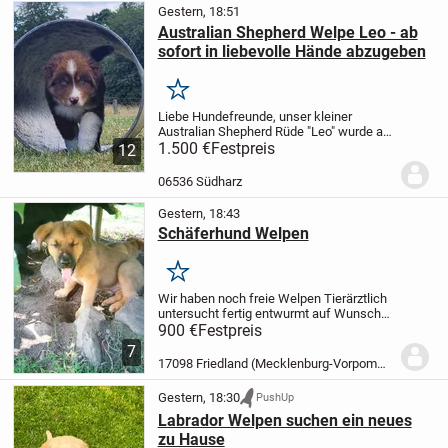
Gestern, 18:51
Australian Shepherd Welpe Leo - ab
sofort in liebevolle Hände abzugeben
Merken
Liebe Hundefreunde,
unser kleiner
Australian Shepherd Rüde "Leo" wurde am
01.06.2026 geboren und ist ab sofort
1.500 €
Festpreis
12
bereit, in sein neues Zuhause
umzuziehen.
Leo wächst bei uns im Haus
06536 Südharz
und auf dem Hof...
Gestern, 18:43
Schäferhund Welpen
Merken
Wir haben noch freie Welpen Tierärztlich
untersucht fertig entwurmt auf Wunsch
mit Chip und EU Ausweis ! Die Welpen
900 €
Festpreis
sind schon Stubenrein! Abgabe bereit
7
Besichtigung der Elterntiere vor Ort
17098 Friedland (Mecklenburg-Vorpommern)
Liebevoll...
Gestern, 18:30
PushUp
Labrador Welpen suchen ein neues
zu Hause