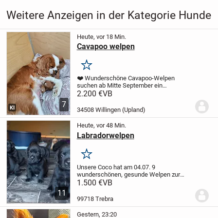
Weitere Anzeigen in der Kategorie Hunde
Heute, vor 18 Min.
Cavapoo welpen
Merken
❤️ Wunderschöne Cavapoo-Welpen
suchen ab Mitte September ein
liebevolles Zuhause ❤️
Unsere
2.200 €
VB
zauberhaften Cavapoo-Welpen wurden
7
am 16.07.2026 geboren und wachsen mit
KI
34508 Willingen (Upland)
viel Liebe in unserer Familie auf....
Heute, vor 48 Min.
Labradorwelpen
Merken
Unsere Coco hat am 04.07. 9
wunderschönen, gesunde Welpen zur
Welt gebracht. Es suchen noch 2
1.500 €
VB
schwarze Hündin und 2 schwarze Rüden
11
ihre ❤️ Menschen.
Coco ist ein Goldator
99718 Trebra
75% Labrador und 25%...
Gestern, 23:20