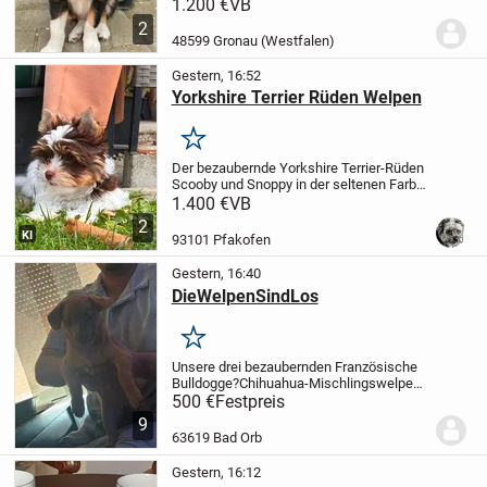
Border-Collie-Rüden suchen ab der 12.
1.200 €
VB
Lebenswoche (Mitte August) ein
2
liebevolles Zuhause, in dem sie für
48599 Gronau (Westfalen)
immer...
Gestern, 16:52
Yorkshire Terrier Rüden Welpen
Merken
Der bezaubernde Yorkshire Terrier-Rüden
Scooby und Snoppy in der seltenen Farbe
Schoko-Tan und Biro sind geb 08.05.2026
1.400 €
VB
Wochen sind bereit für den Umzug in ein
2
liebevolles Zuhause.
Scooby und...
KI
93101 Pfakofen
Gestern, 16:40
DieWelpenSindLos
Merken
Unsere drei bezaubernden Französische
Bulldogge?Chihuahua-Mischlingswelpen
wurden am 24.05.2026 geboren und
500 €
Festpreis
wachsen liebevoll in unserer Familie auf.
9
Es suchen 2 Weibchen und 1 Rüde ab
63619 Bad Orb
dem...
Gestern, 16:12