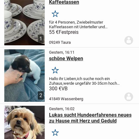
Kaffeetassen
Merken
für 4 Personen, Zwiebelmuster
Kaffeetassen nit Unterteller und
Kuchenteller, sehr gutem Zustand. Eiteres
55 €
Festpreis
Zubehör auf Anfrage.
1
09249 Taura
Gestern, 16:11
schöne Welpen
Merken
Hallo ihr Lieben,ich suche noch ein
Zuhaus,werde ungefähr 30-35cm hoch
und bin entwurmt. Meine Mama ist ein
300 €
VB
Chihuahua Mischling mit
2
Yocker.Bekomme Nassfutter sowie
41849 Wassenberg
Trockenfutter.Wenn ihr Fragen...
Gestern, 16:02
Lukas sucht Hundeerfahrenes neues
zu Hause mit Herz und Geduld
Merken