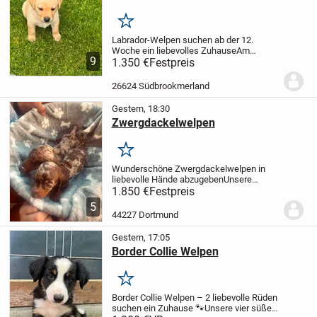
Merken
Labrador-Welpen suchen ab der 12.
Woche ein liebevolles Zuhause
Am
9
23.06.2026 hat unsere Labrador-Hündin 8
1.350 €
Festpreis
gesunde Welpen zur Welt gebracht – 4
Mädchen und 4 Rüden.
Die Welpen
26624 Südbrookmerland
wachsen liebevoll im...
Gestern, 18:30
Zwergdackelwelpen
Merken
Wunderschöne Zwergdackelwelpen in
liebevolle Hände abzugeben
Unsere
bezaubernden Zwergdackelwelpen
1.850 €
Festpreis
wurden am 22.06.2026 geboren und
5
dürfen ab der 12. Lebenswoche in ihr
44227 Dortmund
neues, liebevolles Zuhause...
Gestern, 17:05
Border Collie Welpen
Merken
Border Collie Welpen – 2 liebevolle Rüden
suchen ein Zuhause 🐾
Unsere vier süßen