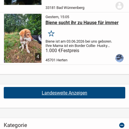
Vater Australian Shepherd.
Beide Eltern
leben auf meinen Hof in 33181 Bad...
33181 Bad Wünnenberg
Gestern, 15:05
Biene sucht ihr zu Hause für immer
Merken
Biene ist am 03.06.2026 bei uns geboren.
Ihre Mama ist ein Border Collie- Husky
Mischling und der Papa ein Schäferhund
1.000 €
Festpreis
Mischling. Biene ist eher ruhig, sehr
4
verschmust, verbringt gerne Zeit mit...
45701 Herten
Landesweite Anzeigen
Kategorie