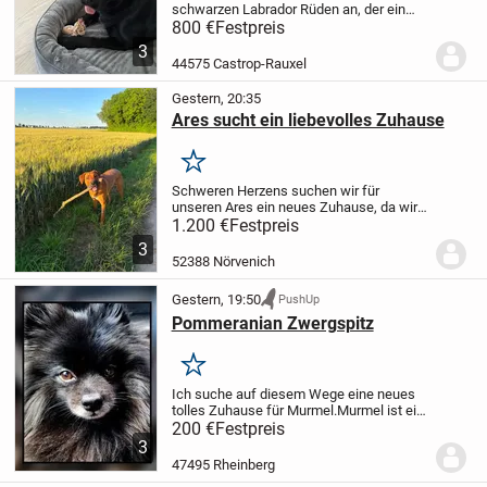
schwarzen Labrador Rüden an, der ein
neues, liebevolles Zuhause sucht. Er ist
800 €
Festpreis
ein treuer Begleiter und sehr verspielt. Ein
3
echtes Familienmitglied, das viel Freude...
44575 Castrop-Rauxel
Gestern, 20:35
Ares sucht ein liebevolles Zuhause
Merken
Schweren Herzens suchen wir für
unseren Ares ein neues Zuhause, da wir
ihm aufgrund gesundheitlicher Probleme
1.200 €
Festpreis
und Zeitmangel leider nicht mehr die
3
Aufmerksamkeit und Auslastung bieten
52388 Nörvenich
können, die er...
Gestern, 19:50
PushUp
Pommeranian Zwergspitz
Merken
Ich suche auf diesem Wege eine neues
tolles Zuhause für Murmel.
Murmel ist ein
Pommeranian Zwergspitz Männchen. Er
200 €
Festpreis
ist 5 Jahre alt (seit Baby bei mir), nicht
3
kastriert (hat gesunde Babys gezeugt)
47495 Rheinberg
ist...