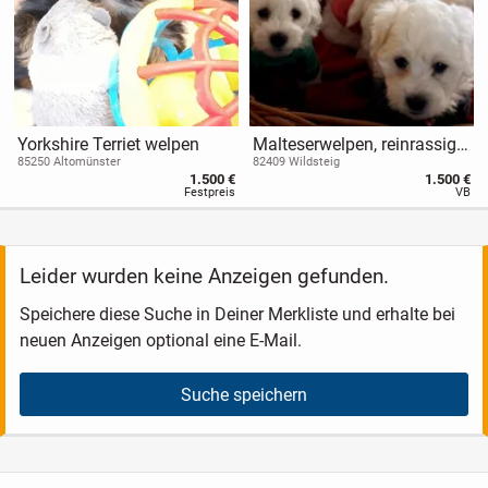
Yorkshire Terriet welpen
Malteserwelpen, reinrassig,
schneeweiß und zuckersüß
85250 Altomünster
82409 Wildsteig
1.500 €
1.500 €
Festpreis
VB
Leider wurden keine Anzeigen gefunden.
Speichere diese Suche in Deiner Merkliste und erhalte bei
neuen Anzeigen optional eine E-Mail.
Suche speichern