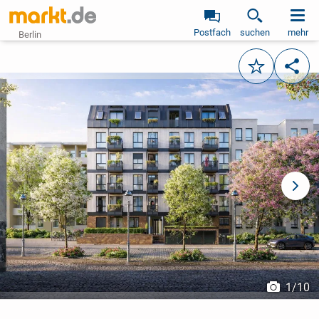
Postfach
suchen
mehr
Berlin
Merken
Teile
vorheriges Bild
näch
1
/
10