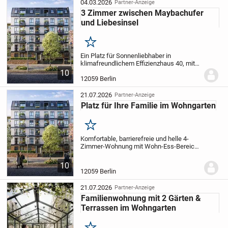
04.03.2026
Partner-Anzeige
3 Zimmer zwischen Maybachufer
und Liebesinsel
Merken
Ein Platz für Sonnenliebhaber in
klimafreundlichem Effizienz­haus 40, mit
KfW-Förderung (bis zu 100.000 €).
Gut
10
geschnittene 3-Zimmer-Wohnung im 3.
12059 Berlin
Obergeschoss mit Tageslichtbad und
Süd-West-Balkon...
21.07.2026
Partner-Anzeige
Platz für Ihre Familie im Wohngarten
Merken
Komfortable, barrierefreie und helle 4-
Zimmer-Wohnung mit Wohn-Ess-Bereich
über Eck mit Süd-West-Ausrichtung und
Balkon in ruhiger, zentraler Lage im
10
Dreiländereck. Gemeinsam gestalten wir
12059 Berlin
Ihr...
21.07.2026
Partner-Anzeige
Familienwohnung mit 2 Gärten &
Terrassen im Wohngarten