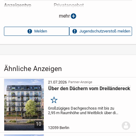
Anzeigen­typ
Privatangebot
Anzeigen­datum
23.03.2025
mehr
Anzeigen­kennung
988a75e4
Melden
Jugendschutzverstoß melden
Aufrufe dieser
13
Anzeige
Kategorie
Immobilien
›
Kaufen
›
Wohnungen
Ähnliche Anzeigen
21.07.2026
Partner-Anzeige
Über den Dächern vom Dreiländereck
Merken
Großzügiges Dachgeschoss mit bis zu
2,95 m Raumhöhe und Weitblick über die
Stadt in klimafreundlichem Effizienz­haus
40 mit KfW-Förderung (bis zu 100.000 €)
10
Mit Tageslichtbad, großzügigen Gauben
12059 Berlin
mit...