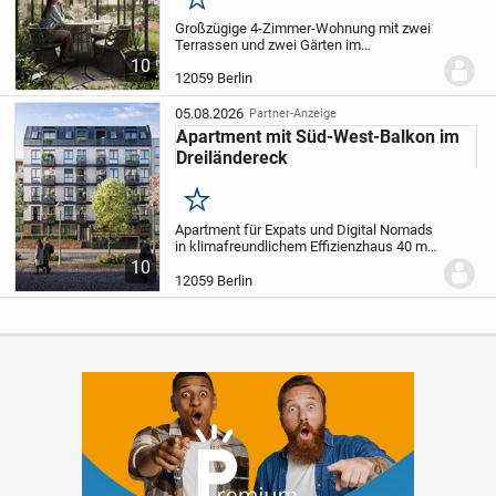
Merken
Großzügige 4-Zimmer-Wohnung mit zwei
Terrassen und zwei Gärten im
geschützten Hochparterre, in ruhiger,
10
zentraler Lage mit weiterem
12059 Berlin
Gemeinschaftsgarten in
klimafreundlichen Effizienz­haus 40 mit...
05.08.2026
Partner-Anzeige
Apartment mit Süd-West-Balkon im
Dreiländereck
Merken
Apartment für Expats und Digital Nomads
in klimafreundlichem Effizienz­haus 40 mit
KfW-Förderung und degressiver
10
Abschreibung nach
12059 Berlin
Wachstumschancengesetz. Kompakte,
sonnendurchflutete 1 bis 1,5 Zimmer...