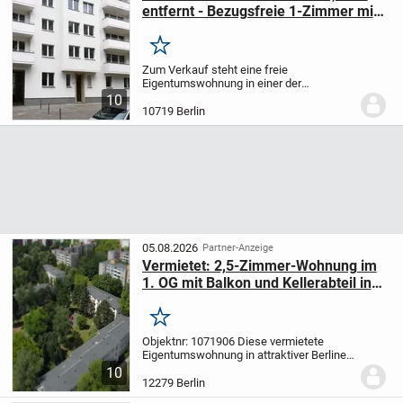
entfernt - Bezugsfreie 1-Zimmer mit
freie Stellplätze in Top Lage !
Merken
Zum Verkauf steht eine freie
Eigentumswohnung in einer der
gefragtesten Wohnlagen Berlins -
10
Charlottenburg. Die Wohnung eignet sich
10719 Berlin
sowohl zur Eigennutzung als auch als
Kapitalanlage und überzeugt...
05.08.2026
Partner-Anzeige
Vermietet: 2,5-Zimmer-Wohnung im
1. OG mit Balkon und Kellerabteil in
Marienfelde
Merken
Objektnr: 1071906
Diese vermietete
Eigentumswohnung in attraktiver Berliner
Lage bietet Kapitalanlegern die seltene
10
Gelegenheit, in einen der gefragtesten
12279 Berlin
Wohnungsmärkte Deutschlands zu