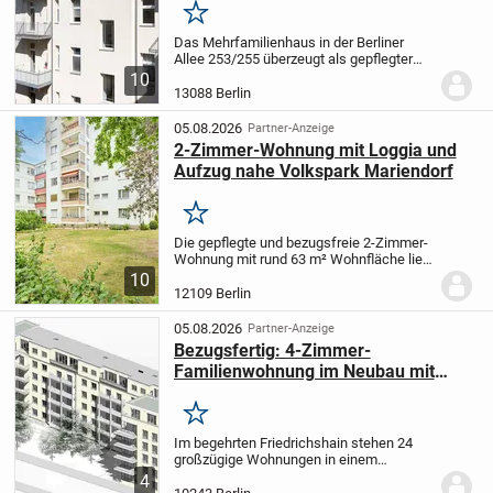
Merken
Das Mehrfamilienhaus in der Berliner
Allee 253/255 überzeugt als gepflegter
und modernisierter Altbau in attraktiver
10
Lage von Berlin-Weißensee. Das um 1910
13088 Berlin
errichtete, voll unterkellerte Eckgebäude...
05.08.2026
Partner-Anzeige
2-Zimmer-Wohnung mit Loggia und
Aufzug nahe Volkspark Mariendorf
Merken
Die gepflegte und bezugsfreie 2-Zimmer-
Wohnung mit rund 63 m² Wohnfläche liegt
im 1. Obergeschoss eines im Jahr 1964
10
errichteten Mehrfamilienhauses in einem
12109 Berlin
ruhigen, gewachsenen Wohngebiet von...
05.08.2026
Partner-Anzeige
Bezugsfertig: 4-Zimmer-
Familienwohnung im Neubau mit
Wintergarten, Fahrstuhl und
Tageslichtbad – 0172-3261193
Merken
(Besichtigung Mo–So)
Im begehrten Friedrichshain stehen 24
großzügige Wohnungen in einem
modernen Neubau mit fünf Etagen
4
bezugsfertig zur Verfügung.
Die 2- bis 6-