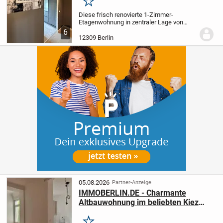
Merken
Diese frisch renovierte 1-Zimmer-
Etagenwohnung in zentraler Lage von
Berlin-Lichtenrade bietet auf 45,89 m² ein
6
gemütliches Zuhause für Singles, Pendler
12309 Berlin
oder Kapitalanleger. Die sehr gute ÖPNV-
Anbindu...
05.08.2026
Partner-Anzeige
IMMOBERLIN.DE - Charmante
Altbauwohnung im beliebten Kiez
nahe Tempelhofer Feld