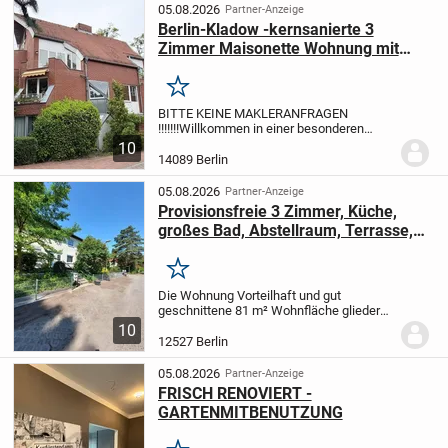
investieren...
05.08.2026
Partner-Anzeige
Berlin-Kladow -kernsanierte 3
Zimmer Maisonette Wohnung mit
kleinem Garten
Merken
BITTE KEINE MAKLERANFRAGEN
!!!!!!!
Willkommen in einer besonderen
Maisonette-Wohnung mit eigenem
10
separaten Eingang (Haus in Haus
14089 Berlin
Konzept) und kleinem
Gartenbereich
Diese moderne und
05.08.2026
Partner-Anzeige
hochwertige...
Provisionsfreie 3 Zimmer, Küche,
großes Bad, Abstellraum, Terrasse,
eingezäunter Garten, Keller,
Waschkeller, eigene separate
Merken
Tiefgarage !
Die Wohnung Vorteilhaft und gut
geschnittene 81 m² Wohnfläche gliedern
sich in Wohnzimmer, 2 Schlafzimmer,
10
Küche, Diele, Abstellraum und ein 8 m²
12527 Berlin
großes Bad. Sämtliche Fenster und die
Terrassentür der...
05.08.2026
Partner-Anzeige
FRISCH RENOVIERT -
GARTENMITBENUTZUNG