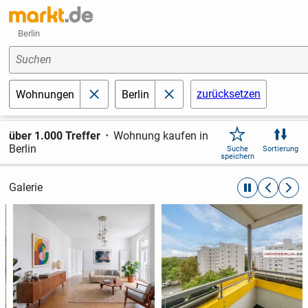
Berlin
Suchen
zurücksetzen
Wohnungen
Berlin
schließen
schließen
über 1.000 Treffer
Wohnung kaufen in
Berlin
Suche
Sortierung
speichern
Galerie
automatische R
zurückblät
weite