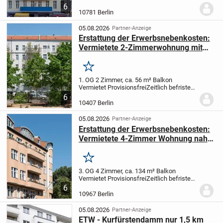
Aktion bis zum 31.12.2026: Der Verkäufer
6
erstattet dem Käufer bei Abschluss des
10781 Berlin
notariellen Kaufvertrags bis zum...
05.08.2026
Partner-Anzeige
Erstattung der Erwerbsnebenkosten:
Vermietete 2-Zimmerwohnung mit
Balkon im Kiezquartier
Merken
1. OG
2 Zimmer, ca. 56 m²
Balkon
Vermietet
Provisionsfrei
Zeitlich befristete
Aktion bis zum 31.12.2026: Der Verkäufer
6
erstattet dem Käufer bei Abschluss des
10407 Berlin
notariellen Kaufvertrags bis zum...
05.08.2026
Partner-Anzeige
Erstattung der Erwerbsnebenkosten:
Vermietete 4-Zimmer Wohnung nahe
Landwehrkanal
Merken
3. OG
4 Zimmer, ca. 134 m²
Balkon
Vermietet
Provisionsfrei
Zeitlich befristete
Aktion bis zum 31.12.2026: Der Verkäufer
6
erstattet dem Käufer bei Abschluss des
10967 Berlin
notariellen Kaufvertrags bis zum...
05.08.2026
Partner-Anzeige
ETW - Kurfürstendamm nur 1,5 km