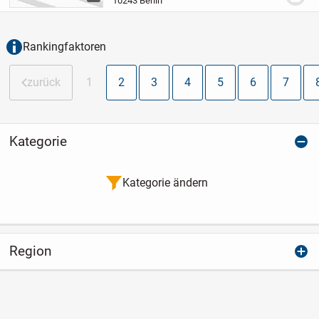
10243 Berlin
Zimmer-Wohnungen überzeugen mit
hochwertiger Ausstattung,...
Rankingfaktoren
zurück
1
2
3
4
5
6
7
Kategorie
Kategorie ändern
Region