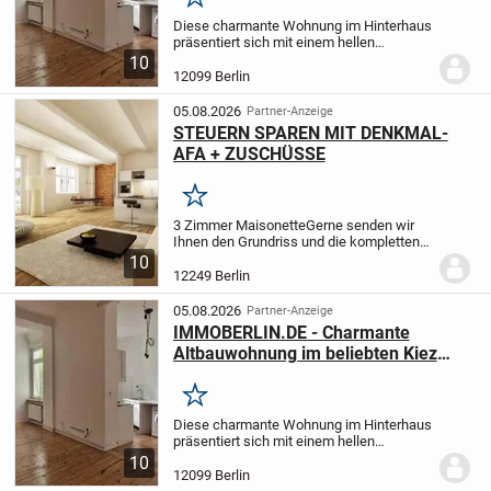
Merken
Diese charmante Wohnung im Hinterhaus
präsentiert sich mit einem hellen
Ambiente in einem modernisierten
10
Zustand. Für die natürliche
12099 Berlin
Tageshelligkeit sorgen Kunststofffenster
aus dem Jahr 2016. Alle...
05.08.2026
Partner-Anzeige
STEUERN SPAREN MIT DENKMAL-
AFA + ZUSCHÜSSE
Merken
3 Zimmer Maisonette
Gerne senden wir
Ihnen den Grundriss und die kompletten
Unterlagen zu.
10
12249 Berlin
05.08.2026
Partner-Anzeige
IMMOBERLIN.DE - Charmante
Altbauwohnung im beliebten Kiez
nahe Tempelhofer Feld
Merken
Diese charmante Wohnung im Hinterhaus
präsentiert sich mit einem hellen
Ambiente in einem modernisierten
10
Zustand. Für die natürliche
12099 Berlin
Tageshelligkeit sorgen Kunststofffenster