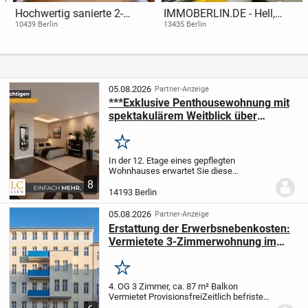
Hochwertig sanierte 2-
IMMOBERLIN.DE - Hell,
Zimmer-Wohnung mit
komfortabel & sehr gepflegt!
10439 Berlin
13435 Berlin
Balkon im Skandinavischen
Wohnung mit
Viertel
Südwestbalkon
05.08.2026
Partner-Anzeige
***Exklusive Penthousewohnung mit
spektakulärem Weitblick über
Berlin***
Merken
In der 12. Etage eines gepflegten
Wohnhauses erwartet Sie diese
außergewöhnliche Penthousewohnung
8
mit einer Wohnfläche von ca. 42 m². Die
14193 Berlin
Immobilie vereint exklusives Design,
hochwertige Materialien...
05.08.2026
Partner-Anzeige
Erstattung der Erwerbsnebenkosten:
Vermietete 3-Zimmerwohnung im
Schöneberger Altbau mit Balkon
Merken
4. OG
3 Zimmer, ca. 87 m²
Balkon
Vermietet
Provisionsfrei
Zeitlich befristete
Aktion bis zum 31.12.2026: Der Verkäufer