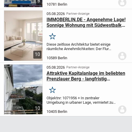
6
erstattet dem Käufer bei Abschluss des
10781 Berlin
notariellen Kaufvertrags bis zum...
05.08.2026
Partner-Anzeige
IMMOBERLIN.DE - Angenehme Lage!
Sonnige Wohnung mit Südwestbalkon
beim Charlottenburger Schloss
Merken
Diese zeitlose Architektur bietet einige
räumliche Annehmlichkeiten: Der Flur
vergrößert sich zu einer Diele, in der z.B.
10
ein Esstisch auf-gestellt werden könnte.
10589 Berlin
Die dort zugängliche Küche, das...
05.08.2026
Partner-Anzeige
Attraktive Kapitalanlage im beliebten
Prenzlauer Berg - langfristig
vermietet
Merken
Objektnr: 1071956
+ In zentraler
Umgebung in urbaner Lage, vermietet zu
ca. 5.640 € pa
+ Entspannung im Freien
10
dank 2 Balkone mit direkten Blick auf den
10405 Berlin
Fernsehturm
+ Altbau Wohnung mit Stuck
und...