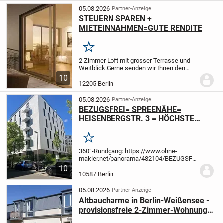
aus dem Jahr 2016. Alle...
05.08.2026
Partner-Anzeige
STEUERN SPAREN +
MIETEINNAHMEN=GUTE RENDITE
Merken
2 Zimmer Loft mit grosser Terrasse und
Weitblick.
Gerne senden wir Ihnen den
Grundriss und die kompletten Unterlagen
10
zu.
12205 Berlin
05.08.2026
Partner-Anzeige
BEZUGSFREI= SPREENÄHE=
HEISENBERGSTR. 3 = HÖCHSTE
QUALITÄT = 4 ZIMMER =BJ
2022=BALKON = 2. OG = LIFT
Merken
360°-Rundgang: https://www.ohne-
makler.net/panorama/482104/
BEZUGSFREI
// BEZUGSFREI //
UNMITTELBAR
10
SPREENÄHE //
ETW (2022) DER
10587 Berlin
EXTRAKLASSE!!
Aufwendig gestaltet,
Endenergieklasse B, ECHTHOLZ-P...
05.08.2026
Partner-Anzeige
Altbaucharme in Berlin-Weißensee -
provisionsfreie 2-Zimmer-Wohnung
mit Balkon!