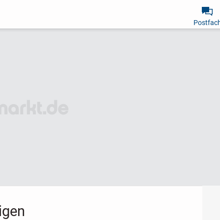
Postfac
igen