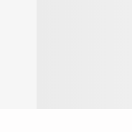
Login
ok