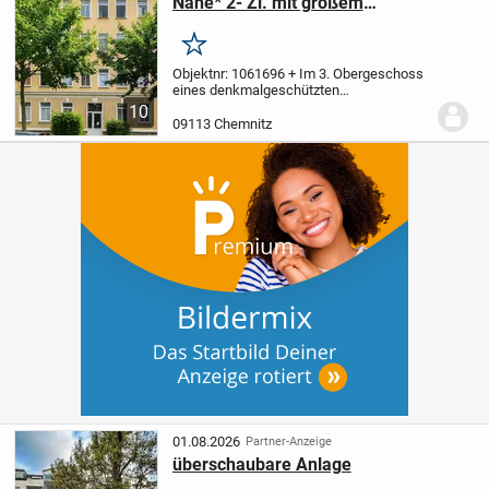
Nähe* 2- Zi. mit großem
Tageslichtbad und Wohnküche
Merken
Objektnr: 1061696
+ Im 3. Obergeschoss
eines denkmalgeschützten
Mehrfamilienhauses (Sanierung ca.1994)
10
in beliebter Lage von Schlosschemnitz
09113 Chemnitz
und Uni-Nähe
+ Der Grundriss verfügt über
ein Schlafzimme...
01.08.2026
Partner-Anzeige
überschaubare Anlage