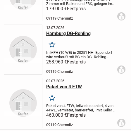
Zimmer mit Balkon und EBK, gelegen im
2. OG, steht zum Verkauf.
179.000 €
Festpreis
09119 Chemnitz
13.07.2026
Hamburg DG-Rohling
Merken
In MFH (10 WE) in 20251 HH- Eppendorf
wird verkauft mit BG ein DG- Rohling
(Nutzfläche ca. 100qm), Etage 5 von 5,
258.960 €
Festpreis
Haus kürzlich umfassend modernisiert.
Angaben vom Eigentümer, daher keine
09119 Chemnitz
Haftung...
02.07.2026
Paket von 4 ETW
Merken
Paket von 4 ETW, teilweise saniert, 4 von
44WE, vermietet, barrierefrei, , mit Keller +
Waschküche, 1TG- Stellplatz, JNME:
460.000 €
Festpreis
22.320,- €, Rendite 4,9%, zu verkaufen.
09119 Chemnitz