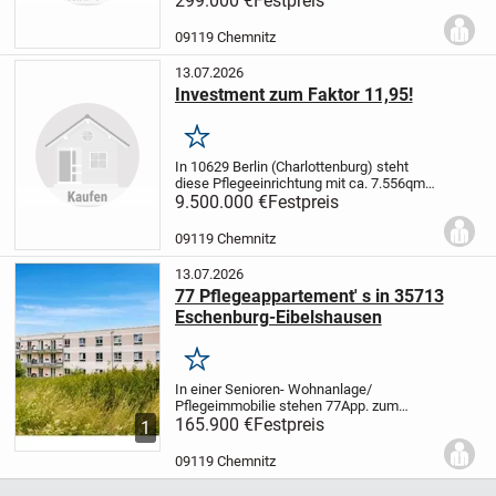
299.000 €
Festpreis
Keller Fahrradkeller, Stellplatz außen,
Haustiere erlaubt, HG: 329, sofort
09119 Chemnitz
verfügbar,...
13.07.2026
Investment zum Faktor 11,95!
Merken
In 10629 Berlin (Charlottenburg) steht
diese Pflegeeinrichtung mit ca. 7.556qm
Nutzfläche zum Verkauf. Die
9.500.000 €
Festpreis
Zimmeranzahl stimmt nicht mit der
Angabe überein, wie aus der Nutzfläche
09119 Chemnitz
auch ersichtlich...
13.07.2026
77 Pflegeappartement' s in 35713
Eschenburg-Eibelshausen
Merken
In einer Senioren- Wohnanlage/
Pflegeimmobilie stehen 77App. zum
Verkauf, ab 165.900,- € pro Einheit.
165.900 €
Festpreis
1
Stellplätze: 22 oberirdisch, auch mehrere
Einheiten erwerbbar. Rendite 4%. KP f. 77
09119 Chemnitz
Einheiten: ca....