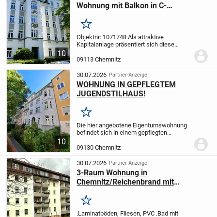
Wohnung mit Balkon in C-
Schlosschemnitz
Merken
Objektnr: 1071748
Als attraktive
Kapitalanlage präsentiert sich diese
vermietete Eigentumswohnung in einem
10
denkmalgeschützten Mehrfamilienhaus
09113 Chemnitz
im Chemnitzer Stadtteil
Schloßchemnitz.
Das um 1912...
30.07.2026
Partner-Anzeige
WOHNUNG IN GEPFLEGTEM
JUGENDSTILHAUS!
Merken
Die hier angebotene Eigentumswohnung
befindet sich in einem gepflegten
Wohnhaus mit Jugendstilelementen. Das
10
Mehrfamilienhaus ist voll unterkellert und
09130 Chemnitz
in massiver Bauweise errichtet. Es wurde
ca....
30.07.2026
Partner-Anzeige
3-Raum Wohnung in
Chemnitz/Reichenbrand mit
Stellplatz, vermietet
Merken
.Laminatböden, Fliesen, PVC
.Bad mit