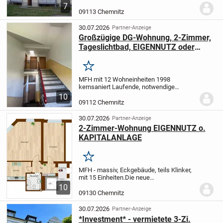
363,78 EUR/Monat KM seit 01.11.2006
7
vermietet.
09113 Chemnitz
30.07.2026
Partner-Anzeige
Großzügige DG-Wohnung, 2-Zimmer,
Tageslichtbad, EIGENNUTZ oder
KAPITALANLAGE
Merken
MFH mit 12 Wohneinheiten
1998
kernsaniert
Laufende, notwendige
Renovierungsarbeiten wurden
ausgeführt,
10
kein Reparaturstau.
Insgesamt gepflegter
09112 Chemnitz
Zustand
2021 Erneuerung der Heizung,
Umstellung...
30.07.2026
Partner-Anzeige
2-Zimmer-Wohnung EIGENNUTZ o.
KAPITALANLAGE
Merken
MFH - massiv, Eckgebäude, teils Klinker,
mit 15 Einheiten.
Die neue
Fernwärmestation wurde 2025 in Betrieb
10
genommen.
In 2025 erfolgte noch
09130 Chemnitz
Erhaltungsanstrich des
Treppenhauses.
Instandsetzung...
30.07.2026
Partner-Anzeige
*Investment* - vermietete 3-Zi.