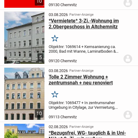
10
geeignet.
Die Wohnung ist vermietet und...
09130 Chemnitz
03.08.2026
Partner-Anzeige
*Vermietete* 3-Zi.-Wohnung im
2.Obergeschoss in Altchemnitz
Merken
Objektnr: 1069614
+ Kernsanierung ca.
2000, Bad mit Wanne, Laminatboden &
Kellerabteil
+ zentrumsnahe Umgebung in
5
einer Nebenstraße
+ vermietet zu ca.
09120 Chemnitz
2.940 € Kaltmiete p.a.
+ Hausgeld: mtl. ca.
275...
03.08.2026
Partner-Anzeige
Tolle 2 Zimmer Wohnung +
zentrumsnah + neu renoviert
Merken
Objektnr: 1069477
+ In zentrumsnaher
Umgebung in Citylage, zur Vermietung,
aber auch für Eigennutzer
+ Optimal für
10
schnellen Einzug dank gepflegten
09113 Chemnitz
Zustands, zuletzt instandgesetzt: ca.
2025,...
02.08.2026
Partner-Anzeige
*Bezugsfrei, WG- tauglich & in Uni-