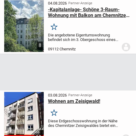
04.08.2026
Partner-Anzeige
-Kapitalanlage- Schöne 3-Raum-
Wohnung mit Balkon am Chemnitzer
Kaßberg
Merken
Die angebotene Eigentumswohnung
befindet sich im 3. Obergeschoss eines
gepflegten Mehrfamilienhauses und
8
verfügt über eine Wohnfläche von ca. 66
09112 Chemnitz
m². Die gut geschnittene 3-
Raumwohnung überzeugt durch...
03.08.2026
Partner-Anzeige
Wohnen am Zeisigwald!
Merken
Diese Erdgeschosswohnung in der Nähe
des Chemnitzer Zeisigwaldes bietet eine
Wohnfläche von ca. 44 m² und ist ideal
zur Vermietung an alle Altersgruppen