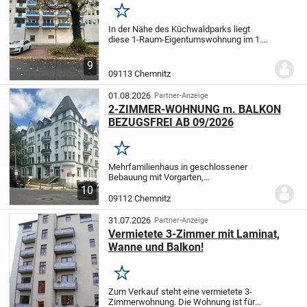
Merken
In der Nähe des Küchwaldparks liegt
diese 1-Raum-Eigentumswohnung im 1.
Obergeschoss. Die leerstehende
Wohnung verfügt über ca. 49 m²
9
Wohnfläche, Balkon sowie Bad mit
09113 Chemnitz
Dusche. Ein überdachter...
01.08.2026
Partner-Anzeige
2-ZIMMER-WOHNUNG m. BALKON
BEZUGSFREI AB 09/2026
Merken
Mehrfamilienhaus in geschlossener
Bebauung mit Vorgarten,
Kulturdenkmal/Eckgebäude,
Qualitätvoller
10
Mietsbau im Reformstil der Zeit um 1910,
09112 Chemnitz
charakteristische Eckausbildung,
zurückhaltender Putzdekor,...
31.07.2026
Partner-Anzeige
Vermietete 3-Zimmer mit Laminat,
Wanne und Balkon!
Merken
Zum Verkauf steht eine vermietete 3-
Zimmerwohnung. Die Wohnung ist für