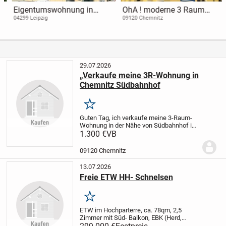
Eigentumswohnung in
OhA ! moderne 3 Raum
Leipzig-Stötteritz
Wohnung in zentraler Lage
04299 Leipzig
09120 Chemnitz
Nahe dem Stadtpark
29.07.2026
„Verkaufe meine 3R-Wohnung in
Chemnitz Südbahnhof
Merken
Guten Tag, ich verkaufe meine 3-Raum-
Wohnung in der Nähe von Südbahnhof in
Chemnitz. Die Wohnung hat 75 m²
1.300 €
VB
Wohnfläche, Bad mit Wanne, Balkon,
Keller, Gartenmitnutzung, Zentralheizung
09120 Chemnitz
(Gas, Energieausw...
13.07.2026
Freie ETW HH- Schnelsen
Merken
ETW im Hochparterre, ca. 78qm, 2,5
Zimmer mit Süd- Balkon, EBK (Herd,
Backofen, Mikrowelle, Kühlschrank),