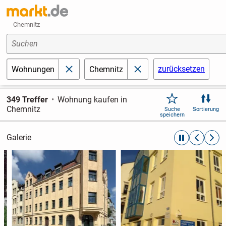
Chemnitz
Suchen
zurücksetzen
Wohnungen
Chemnitz
schließen
schließen
349 Treffer
Wohnung kaufen in
Chemnitz
Suche
Sortierung
speichern
Galerie
automatische R
zurückblät
weite