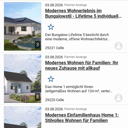
für eine kleine...
03.08.2026
Partner-Anzeige
Modernes Wohnerlebnis im
Bungalowstil - Lifetime 5 individuell
gestalten
Merken
Der Bungalow Lifetime 5 besticht durch
eine moderne, offene Wohnarchitektur
und eine clever strukturierte
3
Raumaufteilung - alles bequem auf einer
29221 Celle
Ebene. Besonders hervorzuheben sind
hierbei:
- Ein...
03.08.2026
Partner-Anzeige
Modernes Wohnen für Familien: Ihr
neues Zuhause mit allkauf
Merken
Das Home 1 ermöglicht Ihnen
zeitgemäßes Wohnen auf 124 m², verteilt
auf zwei Etagen mit insgesamt vier
8
Zimmern - eine ideale Lösung für Familien
29225 Celle
mit Kindern.
Im Erdgeschoss erwartet Sie
eine offene...
03.08.2026
Partner-Anzeige
Modernes Einfamilienhaus Home 1:
Stilvolles Wohnen für Familien