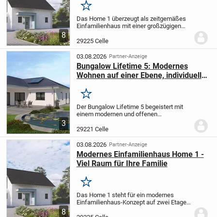
Merken
Das Home 1 überzeugt als zeitgemäßes
Einfamilienhaus mit einer großzügigen
Wohnfläche von 124 m², verteilt auf zwei
8
Etagen und vier geräumige Zimmer.
29225 Celle
Dieses Haus ist ideal für Familien, die
gleicherma...
03.08.2026
Partner-Anzeige
Bungalow Lifetime 5: Modernes
Wohnen auf einer Ebene, individuell
planbar
Merken
Der Bungalow Lifetime 5 begeistert mit
einem modernen und offenen
Wohnkonzept sowie einer cleveren
3
Raumaufteilung - alles bequem auf einer
29221 Celle
Etage. Besonders hervorzuheben sind
dabei:
- Das Elternschl...
03.08.2026
Partner-Anzeige
Modernes Einfamilienhaus Home 1 -
Viel Raum für Ihre Familie
Merken
Das Home 1 steht für ein modernes
Einfamilienhaus-Konzept auf zwei Etagen
mit insgesamt 124 m² Wohnfläche und
8
schafft ein großzügiges Zuhause für Sie