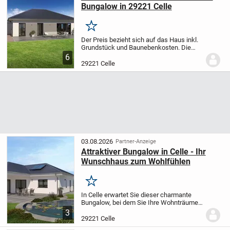
Bungalow in 29221 Celle
Merken
Der Preis bezieht sich auf das Haus inkl.
Grundstück und Baunebenkosten.
Die
Grunderwerbsteuer fällt nur auf die
6
Grundstückskosten an
Herzlich
29221 Celle
willkommen bei STREIF, Ihrem
zuverlässigen Partner für...
03.08.2026
Partner-Anzeige
Attraktiver Bungalow in Celle - Ihr
Wunschhaus zum Wohlfühlen
Merken
In Celle erwartet Sie dieser charmante
Bungalow, bei dem Sie Ihre Wohnträume
verwirklichen können. Auf einer
3
Wohnfläche von 142,02 m², verteilt auf
29221 Celle
vier Räume mit drei gemütlichen