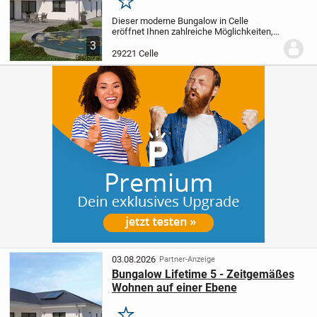
Merken
Dieser moderne Bungalow in Celle
eröffnet Ihnen zahlreiche Möglichkeiten,
Ihr zukünftiges Zuhause nach eigenen
3
Wünschen zu gestalten. Mit einer
29221 Celle
Wohnfläche von 142,02 m², verteilt auf
vier Räume...
03.08.2026
Partner-Anzeige
Bungalow Lifetime 5 - Zeitgemäßes
Wohnen auf einer Ebene