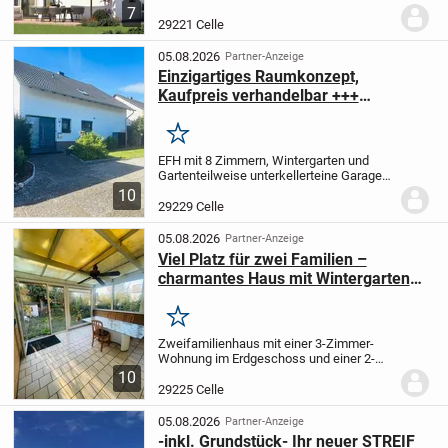
Grunderwerbsteuer fällt nur auf die
7
Grundstückskosten an
Herzlich
29221 Celle
willkommen bei STREIF, Ihrem
zuverlässigen Partner für...
05.08.2026
Partner-Anzeige
Einzigartiges Raumkonzept,
Kaufpreis verhandelbar +++
Großzügiges Splitlevel-
Einfamilienhaus mit Wintergarten &
Merken
PV
EFH mit 8 Zimmern, Wintergarten und
Garten
teilweise unterkellert
eine Garage
sowie ein Carport und ein
10
Außenstellplatz
sehr guter, sehr gepflegter
29229 Celle
Zustand
05.08.2026
Partner-Anzeige
Viel Platz für zwei Familien –
charmantes Haus mit Wintergarten
und Gartenidylle
Merken
Zweifamilienhaus mit einer 3-Zimmer-
Wohnung im Erdgeschoss und einer 2-
Zimmer-Wohnung im
10
Obergeschoss
Wintergarten,
29225 Celle
Garten
Vollkeller (ca. 70 m²)
ein Carport-
Stellplatz
beide Wohnungen neu
05.08.2026
Partner-Anzeige
vermietet...
-inkl. Grundstück- Ihr neuer STREIF