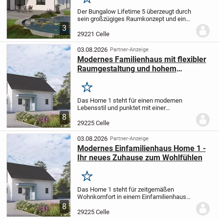
Merken
Der Bungalow Lifetime 5 überzeugt durch
sein großzügiges Raumkonzept und eine
moderne, durchdachte Raumaufteilung -
3
komfortabel alles auf einer Ebene.
Zu den
29221 Celle
herausragenden Vorzügen gehören:
-...
03.08.2026
Partner-Anzeige
Modernes Familienhaus mit flexibler
Raumgestaltung und hohem
Wohnkomfort
Merken
Das Home 1 steht für einen modernen
Lebensstil und punktet mit einer
durchdachten Raumaufteilung, die
8
perfekt auf die Bedürfnisse moderner
29225 Celle
Familien zugeschnitten ist. Mit etwa 124
m² Wohnfläche,...
03.08.2026
Partner-Anzeige
Modernes Einfamilienhaus Home 1 -
Ihr neues Zuhause zum Wohlfühlen
Merken
Das Home 1 steht für zeitgemäßen
Wohnkomfort in einem Einfamilienhaus
mit zwei Ebenen und einer Gesamtfläche
8
von 124 m². Mit vier Zimmern bietet
29225 Celle
dieses Haus die perfekte Raumaufteilung