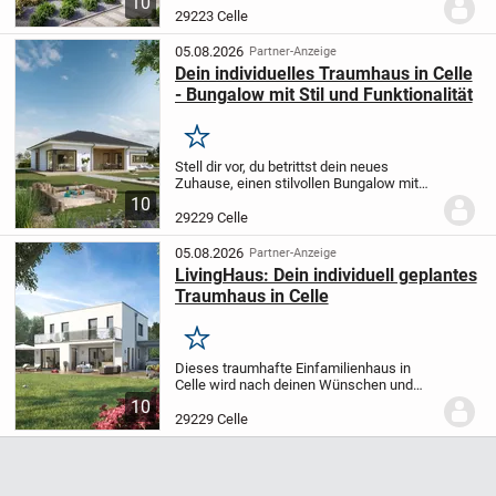
10
wahr. Auf einem großzügigen Grundstück
29223 Celle
von 590 m² entfaltet sich das moderne...
05.08.2026
Partner-Anzeige
Dein individuelles Traumhaus in Celle
- Bungalow mit Stil und Funktionalität
Merken
Stell dir vor, du betrittst dein neues
Zuhause, einen stilvollen Bungalow mit
klassischem Satteldach, der ganz nach
10
deinen Wünschen projektiert wurde. Mit
29229 Celle
einer großzügigen Wohnfläche von 100,71
m²...
05.08.2026
Partner-Anzeige
LivingHaus: Dein individuell geplantes
Traumhaus in Celle
Merken
Dieses traumhafte Einfamilienhaus in
Celle wird nach deinen Wünschen und
Vorstellungen gefertigt und lässt keine
10
Kompromisse mehr zu. Mit einer
29229 Celle
großzügigen Wohnfläche von 145,38 m²
und insgesamt sechs...