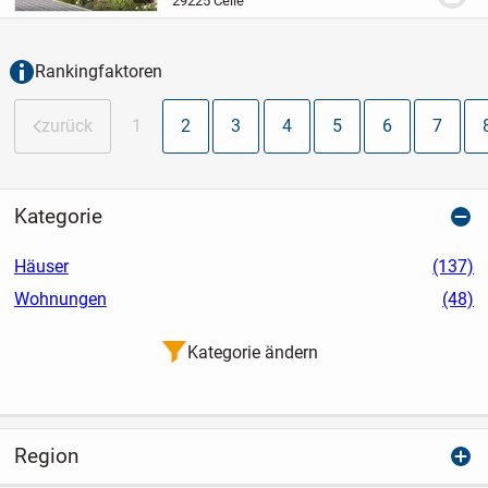
29225 Celle
und Ihre Familie. Die vier clever
geschnittenen...
Rankingfaktoren
zurück
1
2
3
4
5
6
7
Kategorie
Häuser
(137)
Wohnungen
(48)
Kategorie ändern
Region