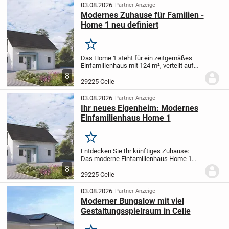
Schlafzimmern, haben...
03.08.2026
Partner-Anzeige
Modernes Zuhause für Familien -
Home 1 neu definiert
Merken
Das Home 1 steht für ein zeitgemäßes
Einfamilienhaus mit 124 m², verteilt auf
zwei Etagen und vier großzügigen
8
Räumen. Dieses Konzept richtet sich
29225 Celle
insbesondere an Familien, die ein
stilvolles,...
03.08.2026
Partner-Anzeige
Ihr neues Eigenheim: Modernes
Einfamilienhaus Home 1
Merken
Entdecken Sie Ihr künftiges Zuhause:
Das moderne Einfamilienhaus Home 1
überzeugt mit zwei Etagen und einer
8
Wohnfläche von 124 m², verteilt auf vier
29225 Celle
helle Räume - ideal zugeschnitten für die
kleine...
03.08.2026
Partner-Anzeige
Moderner Bungalow mit viel
Gestaltungsspielraum in Celle