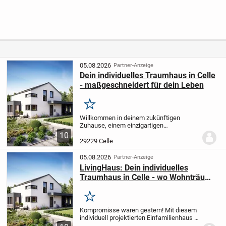
kommenden
Gepflegte 3-
Baumbestan
Baugebiet in
Zimmer-
d am Deister
Fuhrberg.
Eigentumsw
ohnung mit
Garage!
05.08.2026
Partner-Anzeige
Dein individuelles Traumhaus in Celle
- maßgeschneidert für dein Leben
Merken
Willkommen in deinem zukünftigen
Zuhause, einem einzigartigen
Einfamilienhaus, das ganz nach deinen
10
Wünschen und Vorstellungen projektiert
29229 Celle
wird. Mit einer großzügigen Wohnfläche
von 145,38 m² und...
05.08.2026
Partner-Anzeige
LivingHaus: Dein individuelles
Traumhaus in Celle - wo Wohnträume
Wirklichkeit werden
Merken
Kompromisse waren gestern! Mit diesem
individuell projektierten Einfamilienhaus in
Celle werden deine Eigenheimträume