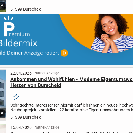
von Burscheid.
Das Neubauprojekt entsteht "Am Markt...
8
51399 Burscheid
22.04.2026
Partner-Anzeige
Ankommen und Wohlfühlen - Moderne Eigentumsw
Herzen von Burscheid
Merken
Sehr geehrte Interessenten,
hiermit darf ich Ihnen ein neues, hochw
Neubauprojekt vorstellen - 22 komfortable Eigentumswohnungen 
8
von Burscheid.
Das Neubauprojekt entsteht "Am Markt...
51399 Burscheid
15.04.2026
Partner-Anzeige