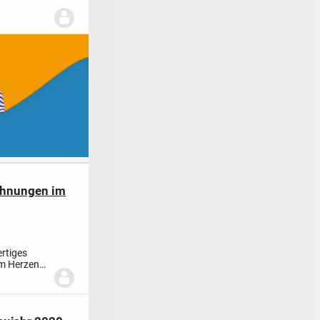
ohnungen im
ertiges
im Herzen