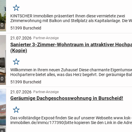
Merken
KINTSCHER Immobilien präsentiert Ihnen diese vermietete zwei
Zimmerwohnung mit Balkon und Stellplatz als Kapitalanlage.
Die 
10
befindet sich in einem gepflegten Mehrparteienhaus mit 8 Einheiten.
51399 Burscheid
21.07.2026
Partner-Anzeige
Sanierter 3-Zimmer-Wohntraum in attraktiver Hochpa
(Kopie)
Merken
Willkommen in Ihrem neuen Zuhause! Diese charmante Eigentum
Hochparterre bietet alles, was das Herz begehrt. Der geräumige Bal
10
zum Verweilen im Freien ein und bietet ausreichend...
51399 Burscheid
21.07.2026
Partner-Anzeige
Geräumige Dachgeschosswohnung in Burscheid!
Merken
Das vollständige Exposé finden Sie auf unserer Webseite.
www.ksk-
immobilien.de/immo/177390
(bitte kopieren Sie den Link in die Adr
Ihres Browsers)