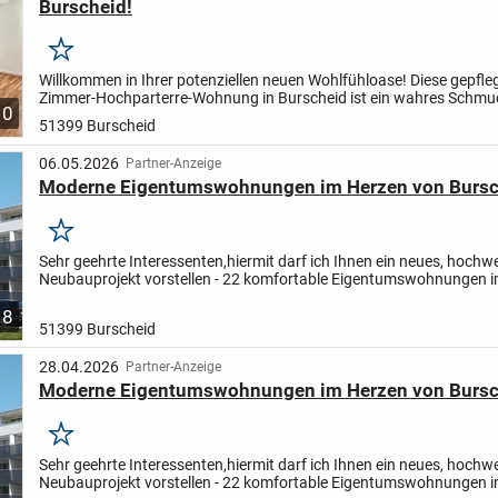
Burscheid!
Merken
Willkommen in Ihrer potenziellen neuen Wohlfühloase! Diese gepfleg
Zimmer-Hochparterre-Wohnung in Burscheid ist ein wahres Schmu
10
und bietet eine Kombination aus Komfort und Funktionalität,...
51399 Burscheid
06.05.2026
Partner-Anzeige
Moderne Eigentumswohnungen im Herzen von Bursc
Merken
Sehr geehrte Interessenten,
hiermit darf ich Ihnen ein neues, hochw
Neubauprojekt vorstellen - 22 komfortable Eigentumswohnungen 
von Burscheid.
Das Neubauprojekt entsteht "Am Markt...
8
51399 Burscheid
28.04.2026
Partner-Anzeige
Moderne Eigentumswohnungen im Herzen von Bursc
Merken
Sehr geehrte Interessenten,
hiermit darf ich Ihnen ein neues, hochw
Neubauprojekt vorstellen - 22 komfortable Eigentumswohnungen 