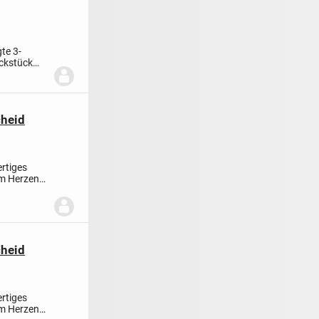
te 3-
ckstück
heid
ertiges
im Herzen
heid
ertiges
im Herzen