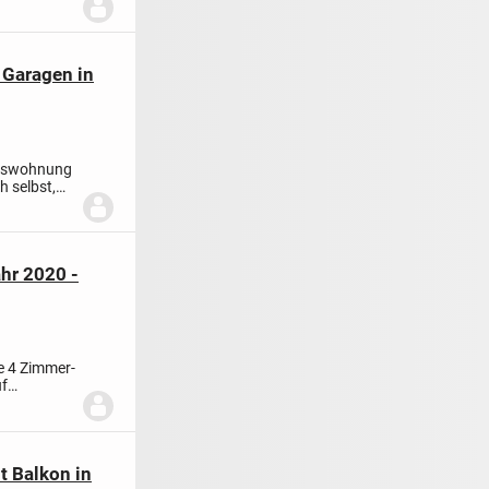
 Garagen in
umswohnung
h selbst,
ahr 2020 -
e 4 Zimmer-
uf
 Balkon in