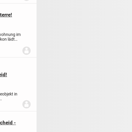
erre!
swohnung im
kon lädt
id!
eobjekt in
scheid -