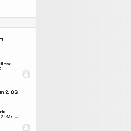
mer-Oase
Gartenanteil
ein zusätzliches
*Provisionsfrei*
Wohnhaus in
Woffelsbach
em
ll eine
2
im 2. OG
ein
12
E-Mail: