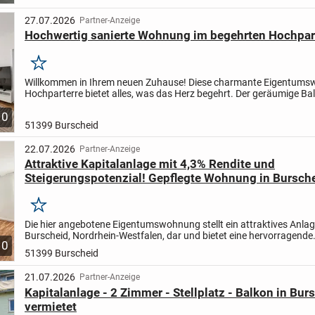
27.07.2026
Partner-Anzeige
Hochwertig sanierte Wohnung im begehrten Hochpart
Merken
Willkommen in Ihrem neuen Zuhause! Diese charmante Eigentum
Hochparterre bietet alles, was das Herz begehrt. Der geräumige Bal
zum Verweilen im Freien ein und bietet ausreichend...
10
51399 Burscheid
22.07.2026
Partner-Anzeige
Attraktive Kapitalanlage mit 4,3% Rendite und
Steigerungspotenzial! Gepflegte Wohnung in Bursche
Merken
Die hier angebotene Eigentumswohnung stellt ein attraktives Anlag
Burscheid, Nordrhein-Westfalen, dar und bietet eine hervorragende
10
Gelegenheit für Investoren, die Wert auf solide Renditen...
51399 Burscheid
21.07.2026
Partner-Anzeige
Kapitalanlage - 2 Zimmer - Stellplatz - Balkon in Bur
vermietet