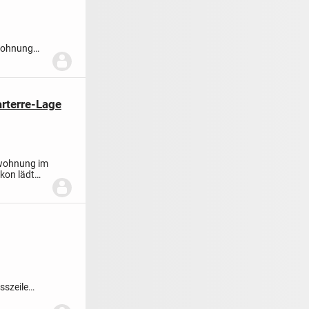
Wohnung
..
rterre-Lage
swohnung im
kon lädt
esszeile