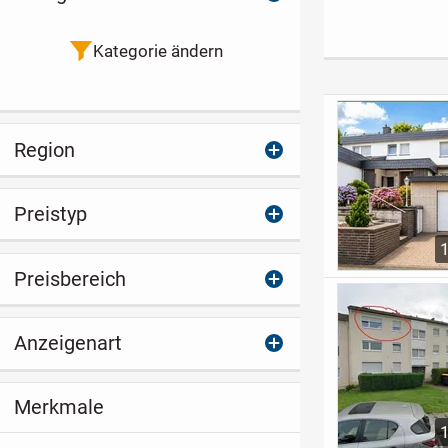
zeitlich begrenzt -
weitläufiger
Balkon -
siehe Sonstiges (!)
Dachterrasse
provisionsfrei
Kategorie ändern
Region
Preistyp
Preisbereich
Anzeigenart
Merkmale