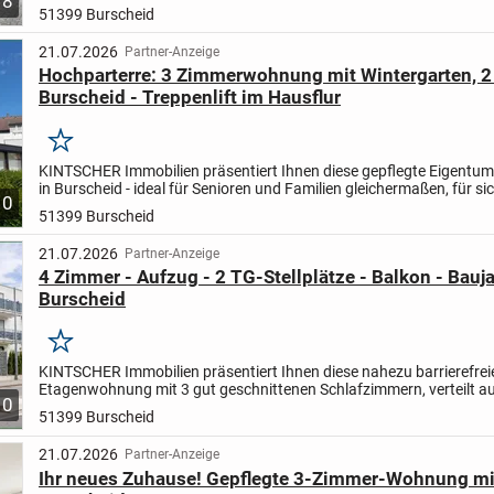
8
51399 Burscheid
21.07.2026
Partner-Anzeige
Hochparterre: 3 Zimmerwohnung mit Wintergarten, 2
Burscheid - Treppenlift im Hausflur
Merken
KINTSCHER Immobilien präsentiert Ihnen diese gepflegte Eigent
in Burscheid - ideal für Senioren und Familien gleichermaßen, für sic
10
Ihre Familie oder als Kapitalanlage.
Die...
51399 Burscheid
21.07.2026
Partner-Anzeige
4 Zimmer - Aufzug - 2 TG-Stellplätze - Balkon - Bauj
Burscheid
Merken
KINTSCHER Immobilien präsentiert Ihnen diese nahezu barrierefrei
Etagenwohnung mit 3 gut geschnittenen Schlafzimmern, verteilt a
10
insgesamt ca. 96 m² Wohnfläche.
Barrierefrei beginnt hier...
51399 Burscheid
21.07.2026
Partner-Anzeige
Ihr neues Zuhause! Gepflegte 3-Zimmer-Wohnung mit