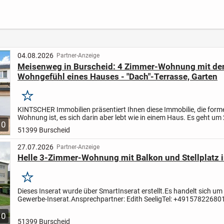
3-Zim
04.08.2026
Partner-Anzeige
Meisenweg in Burscheid: 4 Zimmer-Wohnung mit d
Wohngefühl eines Hauses - "Dach"-Terrasse, Garten
Merken
KINTSCHER Immobilien präsentiert Ihnen diese Immobilie, die forme
Wohnung ist, es sich darin aber lebt wie in einem Haus.
Es geht um 
10
Wohnungen, die völlig autark sind. Einzig der Stromzähler...
51399 Burscheid
27.07.2026
Partner-Anzeige
Helle 3-Zimmer-Wohnung mit Balkon und Stellplatz 
Merken
Dieses Inserat wurde über SmartInserat erstellt.
Es handelt sich um 
Gewerbe-Inserat.
Ansprechpartner: Edith Seelig
Tel: +49157822680
edithseelig@hotmail.de
In einer ruhigen und...
10
51399 Burscheid