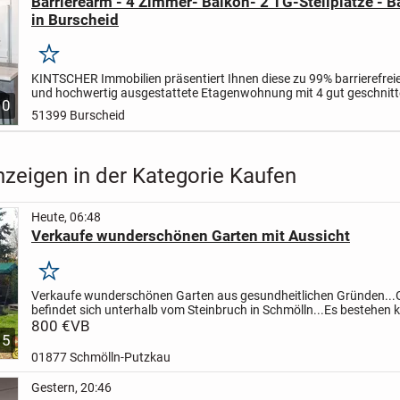
Barrierearm - 4 Zimmer- Balkon- 2 TG-Stellplätze - B
in Burscheid
Merken
KINTSCHER Immobilien präsentiert Ihnen diese zu 99% barrierefrei
und hochwertig ausgestattete Etagenwohnung mit 4 gut geschnit
10
Schlafzimmern.
Die einzige Schwelle, die es zu überwinden...
51399 Burscheid
nzeigen in der Kategorie Kaufen
Heute, 06:48
Verkaufe wunderschönen Garten mit Aussicht
Merken
Verkaufe wunderschönen Garten aus gesundheitlichen Gründen...
befindet sich unterhalb vom Steinbruch in Schmölln...
Es bestehen k
Anbaupflichten..!!
800 €
VB
..und man ist schnell im Wald zum...
5
01877 Schmölln-Putzkau
Gestern, 20:46