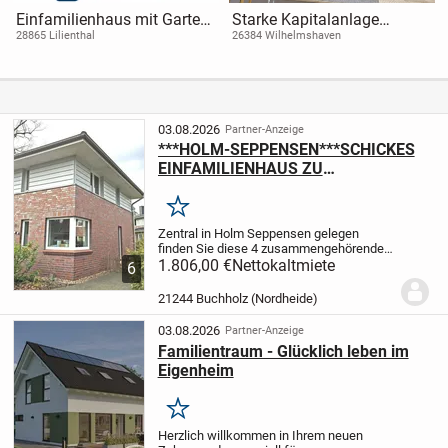
Einfamilienhaus mit Garten
Starke Kapitalanlage
und massivem
Modernes 8-Parteienhaus in
28865 Lilienthal
26384 Wilhelmshaven
Nebengebäude
gefragter Wohnlage in
Wilhelmshaven Heppens
03.08.2026
Partner-Anzeige
***HOLM-SEPPENSEN***SCHICKES
EINFAMILIENHAUS ZU
VERMIETEN***
Merken
Zentral in Holm Seppensen gelegen
finden Sie diese 4 zusammengehörenden
gleichen Häuser. Modern und schick in
1.806,00 €
Nettokaltmiete
6
einer wunderschönen Lage von Holm
Seppensen. Ideal für Familien. Dieses
21244 Buchholz (Nordheide)
Haus ist durch den...
03.08.2026
Partner-Anzeige
Familientraum - Glücklich leben im
Eigenheim
Merken
Herzlich willkommen in Ihrem neuen