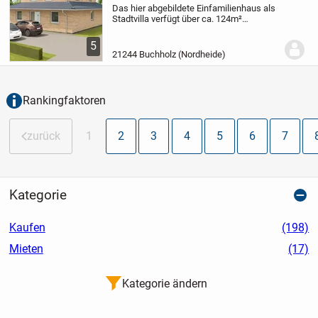
Das hier abgebildete Einfamilienhaus als
Stadtvilla verfügt über ca. 124m²
Wohnfläche (nach DIN 277). Es wird in
Massivbauweise individuell nach Ihren
5
Wünschen geplant und gebaut. Hier
21244 Buchholz (Nordheide)
bieten wir den...
Rankingfaktoren
zurück
1
2
3
4
5
6
7
Kategorie
Kaufen
(198)
Mieten
(17)
Kategorie ändern