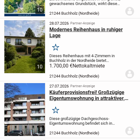
gewachsenes Grundstück, wirkt diese
Doppelhaushälfte von 1974 angenehm
10
unaufgeregt und privat. Rund 137 m²
21244 Buchholz (Nordheide)
Wohnfläche verteilen sich auf vier
Zimmer, darunter...
28.07.2026
Partner-Anzeige
Modernes Reihenhaus in ruhiger
Lage
Merken
Dieses Reihenhaus mit 4-Zimmern in
Buchholz in der Nordheide bietet
insgesamt 98.2 qm Wohnfläche. Die
1.700,00 €
Nettokaltmiete
10
Raumaufteilung umfasst 3 Schlafzimmer
sowie 1 Badezimmer, ergänzt durch ein
21244 Buchholz (Nordheide)
zusätzliches Gäste-WC....
27.07.2026
Partner-Anzeige
Käuferprovisionsfrei! Großzügige
Eigentumswohnung in attraktiver,
zentraler Wohnlage
Merken
Diese großzügige Dachgeschoss-
Eigentumswohnung befindet sich in
attraktiver Wohnlage von Buchholz in der
8
Nordheide und überzeugt durch ihre
21244 Buchholz (Nordheide)
durchdachte Raumaufteilung sowie ein