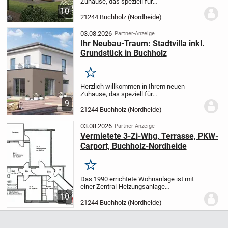
Zuhause, das speziell für
familienorientierte Kunden wie Sie
10
gestaltet wurde. Diese Immobilie ist der
21244 Buchholz (Nordheide)
ideale Ort, um gemeinsame Erinnerungen
zu schaffen und ein...
03.08.2026
Partner-Anzeige
Ihr Neubau-Traum: Stadtvilla inkl.
Grundstück in Buchholz
Merken
Herzlich willkommen in Ihrem neuen
Zuhause, das speziell für
familienorientierte Kunden wie Sie
9
gestaltet wurde. Diese Immobilie ist der
21244 Buchholz (Nordheide)
ideale Ort, um gemeinsame Erinnerungen
zu schaffen und ein...
03.08.2026
Partner-Anzeige
Vermietete 3-Zi-Whg, Terrasse, PKW-
Carport, Buchholz-Nordheide
Merken
Das 1990 errichtete Wohnanlage ist mit
einer Zentral-Heizungsanlage
ausgestattet. Zur Wohnung gehört ein
10
geräumiger Keller und ein PKW-Carport-
21244 Buchholz (Nordheide)
Stellplatz. Die Wohnanlage hat 19
Wohneinheiten.