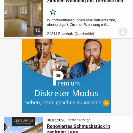
Zimmer-Wohnung mit Terrasse und
Carport
Merken
Wir präsentieren Ihnen eine barrierearme,
ebenerdige 3-Zimmer-Wohnung mit
eigenem Eingang in einer parkähnlichen
10
Wohnanlage. Hochwertiges
21244 Buchholz (Nordheide)
Stäbchenparkett zieht sich durch die
hellen Wohnräume.
Sie...
30.07.2026
Partner-Anzeige
Renoviertes Schmuckstück in
zentraler Lage