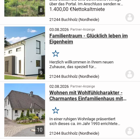
über das Portal. Im Anschluss senden wir
Ihnen das vollständige Exposé und
1.400,00 €
Nettokaltmiete
8
weitere Informationen zum
Bewerbungsverfahren zu.
Hinweis: Einige
21244 Buchholz (Nordheide)
Bilder der...
03.08.2026
Partner-Anzeige
Familientraum - Glücklich leben im
Eigenheim
Merken
Herzlich willkommen in Ihrem neuen
Zuhause, das speziell für
familienorientierte Kunden wie Sie
9
gestaltet wurde. Diese Immobilie ist der
21244 Buchholz (Nordheide)
ideale Ort, um gemeinsame Erinnerungen
zu schaffen und ein...
02.08.2026
Partner-Anzeige
Wohnen mit Wohlfühlcharakter -
Charmantes Einfamilienhaus mit
wunderschönem Garten in Buchholz
i.d.N
Merken
In einer ruhigen Wohnlage präsentiert
sich dieses ca. im Jahr 1993 errichtete
Einfamilienhaus als Ort zum Ankommen
10
und Wohlfühlen. Auf einem ca. 670 m²
21244 Buchholz (Nordheide)
großen Grundstück vereint die Immobilie