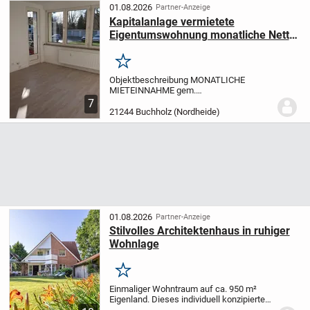
helle...
01.08.2026
Partner-Anzeige
Kapitalanlage vermietete
Eigentumswohnung monatliche Netto
Kaltmiete 552 €
Merken
Objektbeschreibung MONATLICHE
MIETEINNAHME gem.
INDEXMIETVERTRAG 552 €
7
KALTMIETE
zzgl. BETRIEBSKOSTEN UND
21244 Buchholz (Nordheide)
HEIZKOSTEN
Zentral gelegene 3 Zimmer
Wohnung die Wohnung wurde 2024
umfangreich saniert,...
01.08.2026
Partner-Anzeige
Stilvolles Architektenhaus in ruhiger
Wohnlage
Merken
Einmaliger Wohntraum auf ca. 950 m²
Eigenland. Dieses individuell konzipierte
Architektenhaus aus dem Baujahr 1993