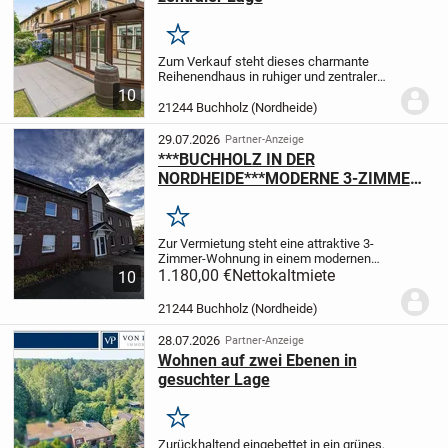
Merken
Zum Verkauf steht dieses charmante
Reihenendhaus in ruhiger und zentraler
Lage von Buchholz. Auf ca. 112 m²
10
Wohnfläche und einem ca. 275 m² großen
21244 Buchholz (Nordheide)
Grundstück bietet diese Immobilie ein
behagliches...
29.07.2026
Partner-Anzeige
***BUCHHOLZ IN DER
NORDHEIDE***MODERNE 3-ZIMMER
TERASSENWOHNUNG ZU
VERMIETEN***
Merken
Zur Vermietung steht eine attraktive 3-
Zimmer-Wohnung in einem modernen
Mehrfamilienhaus aus dem Jahr 2013.
1.180,00 €
Nettokaltmiete
10
Die Wohnung befindet sich im
Erdgeschoß mit ebenerdiger Dusche und
21244 Buchholz (Nordheide)
einer überdachten...
28.07.2026
Partner-Anzeige
Wohnen auf zwei Ebenen in
gesuchter Lage
Merken
Zurückhaltend eingebettet in ein grünes,