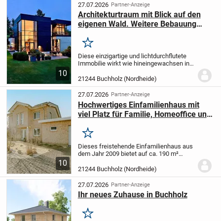
angenehmes Wohnambiente...
27.07.2026
Partner-Anzeige
Architekturtraum mit Blick auf den
eigenen Wald. Weitere Bebauung
möglich.
Merken
Diese einzigartige und lichtdurchflutete
Immobilie wirkt wie hineingewachsen in
die wunderschöne Natur, die sie umgibt.
10
Es entsteht der Eindruck einer
21244 Buchholz (Nordheide)
grenzenlosen Architektur, die das Wohnen
auf dem...
27.07.2026
Partner-Anzeige
Hochwertiges Einfamilienhaus mit
viel Platz für Familie, Homeoffice und
Gartenleben in Buchholz
Merken
Dieses freistehende Einfamilienhaus aus
dem Jahr 2009 bietet auf ca. 190 m²
Wohnfläche und einem ca. 804 m² großen
10
Grundstück viel Platz für Familien,
21244 Buchholz (Nordheide)
komfortables Wohnen und modernes
Arbeiten von zu...
27.07.2026
Partner-Anzeige
Ihr neues Zuhause in Buchholz
Merken