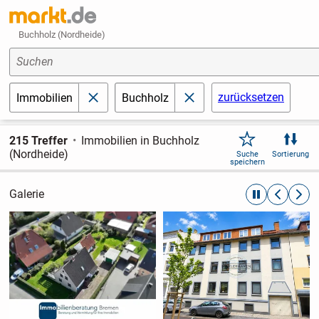
Buchholz (Nordheide)
Suchen
zurücksetzen
Immobilien
Buchholz
schließen
schließen
215 Treffer
Immobilien in Buchholz
(Nordheide)
Suche
Sortierung
speichern
Galerie
automatische R
zurückblät
weite