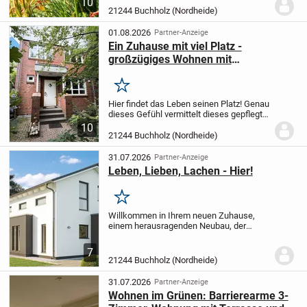
10
wurde mit einer Hauptwohneinheit und
21244 Buchholz (Nordheide)
einer untergeordneten Wohneinheit im Stil
eines...
01.08.2026
Partner-Anzeige
Ein Zuhause mit viel Platz -
großzügiges Wohnen mit
Wohlfühlgarantie in Buchholz in der
Nordheide
Merken
Hier findet das Leben seinen Platz!
Genau
dieses Gefühl vermittelt dieses gepflegte
Mittelreihenhaus in einer beliebten
10
Wohnlage von Buchholz in der
21244 Buchholz (Nordheide)
Nordheide.
Auf ca. 118 m² Wohnfläche,
verteilt...
31.07.2026
Partner-Anzeige
Leben, Lieben, Lachen - Hier!
Merken
Willkommen in Ihrem neuen Zuhause,
einem herausragenden Neubau, der
speziell für Käufer mit Sinn für
Raffinesse, Leidenschaft und Präzision
7
entworfen wurde. Diese Immobilie
21244 Buchholz (Nordheide)
verkörpert modernen Luxus...
31.07.2026
Partner-Anzeige
Wohnen im Grünen: Barrierearme 3-