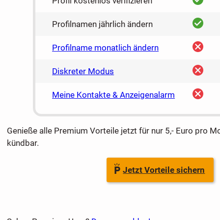
Profil kostenlos verifizieren
ja
Profilnamen jährlich ändern
nein
Profilname monatlich ändern
nein
Diskreter Modus
nein
Meine Kontakte & Anzeigenalarm
Genieße alle Premium Vorteile jetzt für nur 5,- Euro pro M
kündbar.
Jetzt Vorteile sichern