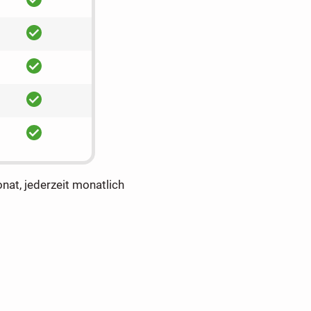
ja
ja
ja
ja
onat, jederzeit monatlich