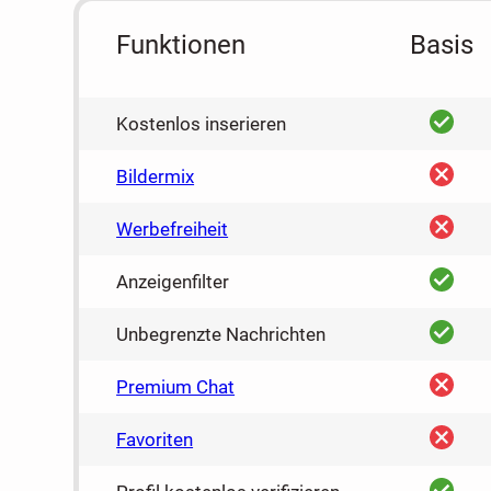
Funktionen
Basis
ja
Kostenlos inserieren
nein
Bildermix
nein
Werbefreiheit
ja
Anzeigenfilter
ja
Unbegrenzte Nachrichten
nein
Premium Chat
nein
Favoriten
ja