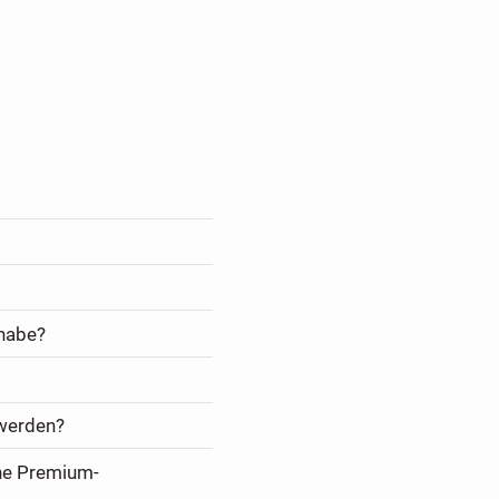
 habe?
 werden?
ine Premium-