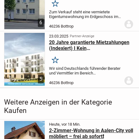
Merken
Zum Verkauf steht eine vermietete
Eigentumswohnung im Erdgeschoss im
Zentrum von Bottrop in einer gepflegten,
6
ruhigen Wohnanlage.
Von der Diele aus
46236 Bottrop
gelangen Sie in die gemütliche Küche,
das große...
23.03.2025
Partner-Anzeige
20 Jahre garantierte Mietzahlungen
(Indexiert) I Kein
Verwaltungsaufwand
Merken
Wir sind Deutschlands führender Berater
und Vermittler im Bereich
Pflegeimmobilien als Kapitalanlage und
5
bieten privaten Investoren somit die
46236 Bottrop
sicherste und passivste Anlageform.
Ihre
Vorteile auf...
Weitere Anzeigen in der Kategorie
Kaufen
Heute, vor 18 Min.
2-Zimmer-Wohnung in Aalen-City voll
möbliert – frei ab sofort❗️