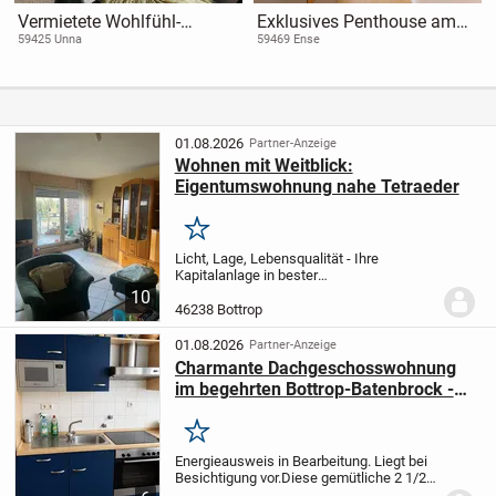
Vermietete Wohlfühl-
Exklusives Penthouse am
Eigentumswohnung mit
Park - modernes Wohnen
59425 Unna
59469 Ense
Balkon, Stellplatz und
über den Dächern von Ense-
eigenem Eingang in
Bremen!
Stadtnähe
01.08.2026
Partner-Anzeige
Wohnen mit Weitblick:
Eigentumswohnung nahe Tetraeder
Merken
Licht, Lage, Lebensqualität - Ihre
Kapitalanlage in bester
Wohnlage
Willkommen in einer der
10
attraktivsten Wohngegenden der Stadt!
46238 Bottrop
Diese lichtdurchflutete
Eigentumswohnung überzeugt nicht nur
01.08.2026
Partner-Anzeige
durch...
Charmante Dachgeschosswohnung
im begehrten Bottrop-Batenbrock -
Ihr neues Zuhause wartet!
Merken
Energieausweis in Bearbeitung. Liegt bei
Besichtigung vor.
Diese gemütliche 2 1/2-
Zimmer-Eigentumswohnung befindet sich