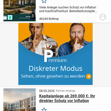
Merken
Viele Anleger suchen Schutz vor Inflation
und Kaufkraftverlust.
Betreiberkonzepte
bieten eine sichere Möglichkeit, in
3
Sachwerte zu investieren und so das
46244 Bottrop
Vermögen zu sichern. Entdecken Sie
jetzt...
08.05.2026
Partner-Anzeige
Kapitalanlage ab 269.000 €: Ihr
direkter Schutz vor Inflation