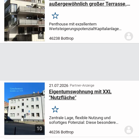
außergewöhnlich großer Terrasse,
Balkon und Stellplatz
Merken
Penthouse mit exzellentem
Wertsteigerungspotenzial!
Kapitalanlage
für Einsteiger!
Das lichtdurchflutete
6
Penthouse liegt im 2. und 3.
46238 Bottrop
Obergeschoss eines Mehrfamilienhauses
aus dem Jahr 2001. Das Haus...
21.07.2026
Partner-Anzeige
Eigentumswohnung mit XXL
"Nutzfläche"
Merken
Zentrale Lage, flexible Nutzung und
sofortiges Potenzial: Diese besondere
Immobilieneinheit in Bottrop-Stadtmitte
10
verbindet eine bezugsfreie Wohnung mit
46236 Bottrop
zwei zusätzlichen, vielseitig nutzbaren...