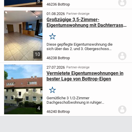
6
im Dachgeschoss eines gepflegten
46236 Bottrop
Mehrfamilienhauses aus dem Jahr 1965.
Mit...
01.08.2026
Partner-Anzeige
Großzügige 3,5-Zimmer-
Eigentumswohnung mit Dachterrasse
in Bottrop
Merken
Diese gepflegte Eigentumswohnung die
sich über das 2. und 3. Obergeschoss
erstreckt überzeugt mit einem
10
großzügigen Grundriss und rund 106 m²
46238 Bottrop
Wohnfläche. Die 3,5 Zimmer bieten
vielseitige Nutzungsmögl...
27.07.2026
Partner-Anzeige
Vermietete Eigentumswohnungen in
bester Lage von Bottrop-Eigen
Merken
Gemütliche 3 1/2-Zimmer
Dachgeschoßwohnung in ruhiger
Seitenstraße. Die Wohnung befindet sich
4
im Dachgeschoß (2. OG) in dem
46240 Bottrop
modernisierten 5-Familienhaus
Trappenstr. 60 und ist für 4.479,36 EUR...