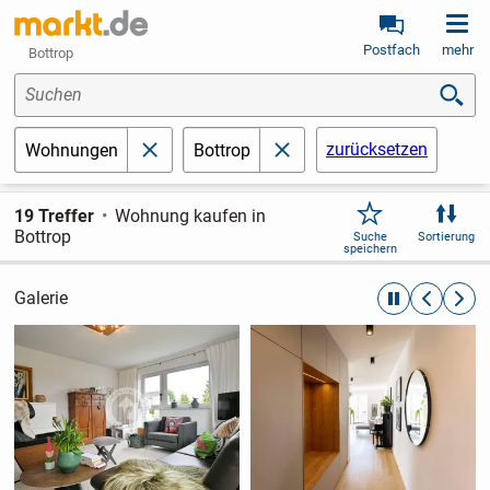
Postfach
mehr
Bottrop
Suchen
zurücksetzen
Wohnungen
Bottrop
schließen
schließen
19 Treffer
Wohnung kaufen in
Bottrop
Suche
Sortierung
speichern
Galerie
automatische R
zurückblät
weite