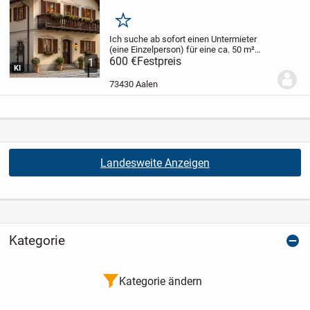
Merken
Ich suche ab sofort einen Untermieter
(eine Einzelperson) für eine ca. 50 m²
große, voll möblierte 2-Zimmer-
600 €
Festpreis
1
KI
Dachgeschosswohnung in bester Lage
der Aalen-City.
Top-Lage
* Nur ca. 150 m
73430 Aalen
zum Rathaus...
Landesweite Anzeigen
Kategorie
Kategorie ändern