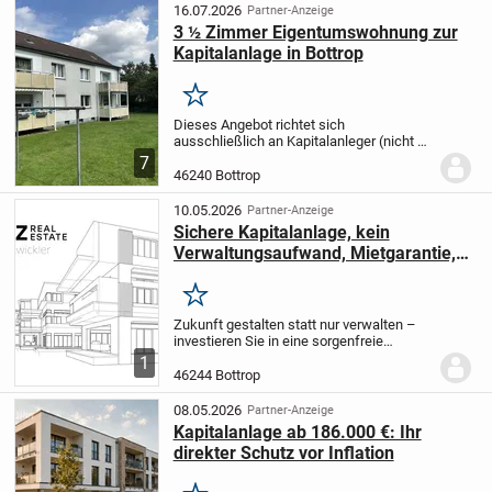
16.07.2026
Partner-Anzeige
3 ½ Zimmer Eigentumswohnung zur
Kapitalanlage in Bottrop
Merken
Dieses Angebot richtet sich
ausschließlich an Kapitalanleger (nicht an
Selbstnutzer), da die Mieter einen
7
langjährigen Kündigungsschutz -
46240 Bottrop
insbesondere gegen Eigenbedarf
erhalten.
Die Wohnung befindet...
10.05.2026
Partner-Anzeige
Sichere Kapitalanlage, kein
Verwaltungsaufwand, Mietgarantie,
hohe Steuervorteile, sichere Rendite,
provisionsfrei
Merken
Zukunft gestalten statt nur verwalten –
investieren Sie in eine sorgenfreie
Immobilienlösung!
Investieren Sie jetzt in
1
eine solide und zukunftssichere
46244 Bottrop
Kapitalanlage mit langfristiger
Ertragsperspektiv...
08.05.2026
Partner-Anzeige
Kapitalanlage ab 186.000 €: Ihr
direkter Schutz vor Inflation