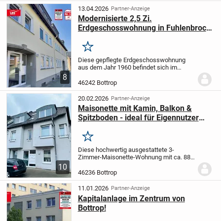
investieren?
- Pachtverträge...
13.04.2026
Partner-Anzeige
Modernisierte 2,5 Zi.
Erdgeschosswohnung in Fuhlenbrock
mit Garage
Merken
Diese gepflegte Erdgeschosswohnung
aus dem Jahr 1960 befindet sich im
gefragten Stadtteil Fuhlenbrock und bietet
8
auf ca. 60?m² Wohnfläche ein ideales
46242 Bottrop
Zuhause. Die Wohnung ist vermietet und
wurde...
20.02.2026
Partner-Anzeige
Maisonette mit Kamin, Balkon &
Spitzboden - ideal für Eigennutzer
oder Kapitalanleger
Merken
Diese hochwertig ausgestattete 3-
Zimmer-Maisonette-Wohnung mit ca. 88
m² Wohnfläche befindet sich im 2.
10
Obergeschoss eines gepflegten
46236 Bottrop
Mehrfamilienhauses im beliebten Süd-
Westen von Bottrop. Die...
11.01.2026
Partner-Anzeige
Kapitalanlage im Zentrum von
Bottrop!