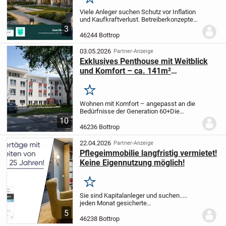
Merken
Viele Anleger suchen Schutz vor Inflation
und Kaufkraftverlust.
Betreiberkonzepte
bieten eine sichere Möglichkeit, in
3
Sachwerte zu investieren und so das
46244 Bottrop
Vermögen zu sichern. Entdecken Sie
jetzt...
03.05.2026
Partner-Anzeige
Exklusives Penthouse mit Weitblick
und Komfort – ca. 141m²
Wohnqualität über den Dächern Nr.3
Merken
Wohnen mit Komfort – angepasst an die
Bedürfnisse der Generation 60+
Die
"Generation 60+" stellt einen wachsenden
10
und zunehmend aktiven Teil unserer
46236 Bottrop
Gesellschaft dar. Zahlreiche
Lebensbereiche – von...
22.04.2026
Partner-Anzeige
Pflegeimmobilie langfristig vermietet!
Keine Eigennutzung möglich!
Merken
Sie sind Kapitalanleger und suchen..
...
jeden Monat gesicherte
Mieteinnahmen?
... geringes Risiko und
5
geringen Eigenaufwand?
... in einen
46238 Bottrop
konjunkturunabhängigen Markt