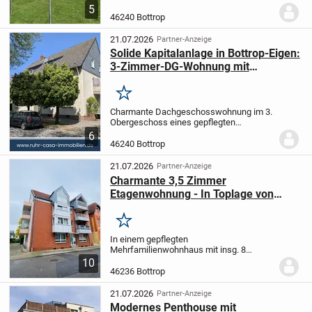
erstattet dem Käufer bei Abschluss des
5
notariellen Kaufvertrags bis zum
46240 Bottrop
31.12.2026 die Grunderwerbsteuer sowie
die Kosten...
21.07.2026
Partner-Anzeige
Solide Kapitalanlage in Bottrop-Eigen:
3-Zimmer-DG-Wohnung mit
Wertsteigerungspotenzial!
Merken
Charmante Dachgeschosswohnung im 3.
Obergeschoss eines gepflegten
Mehrfamilienhauses in Bottrop - ideal als
6
solide Kapitalanlage.
Die Wohnung verteilt
46240 Bottrop
sich auf einer Wohnfläche von 52,91 m²
und...
21.07.2026
Partner-Anzeige
Charmante 3,5 Zimmer
Etagenwohnung - In Toplage von
Bottrop
Merken
In einem gepflegten
Mehrfamilienwohnhaus mit insg. 8
Einheiten aus dem ursprünglichen Baujahr
10
Jahr 1988 erwartet Sie diese attraktive
46236 Bottrop
Geschosswohnung mit ca. 83 m²
Wohnfläche. Eine PKW Garage auf dem...
21.07.2026
Partner-Anzeige
Modernes Penthouse mit