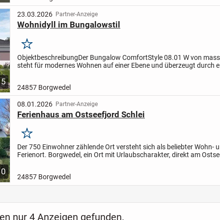
23.03.2026
Partner-Anzeige
Wohnidyll im Bungalowstil
Merken
Objektbeschreibung
Der Bungalow ComfortStyle 08.01 W von mas
steht für modernes Wohnen auf einer Ebene und überzeugt durch ei
Architektur sowie eine durchdachte Raumaufteilung. Mit...
5
24857 Borgwedel
08.01.2026
Partner-Anzeige
Ferienhaus am Ostseefjord Schlei
Merken
Der 750 Einwohner zählende Ort versteht sich als beliebter Wohn- 
Ferienort. Borgwedel, ein Ort mit Urlaubscharakter, direkt am Ostse
Schlei. Schöne Luftaufnahmen vom Ort finden Sie auf der...
10
24857 Borgwedel
en nur 4 Anzeigen gefunden.