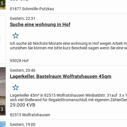
5
01877 Schmölln-Putzkau
Gestern, 22:31
Suche eine wohnung in Hof
Merken
Ich suche ab Nöchste Monate eine wohnung in Hof wegen Arbeit 
umziehen Sie können mir bitte kurz Bescheid sagen wenn Sie eine
frei haben oder so
95028 Hof
Gestern, 20:46
Lagerkeller, Bastelraum Wolfratshausen 45qm
Merken
Lagerkeller 45m² in 82515 Wolfratshausen Winibaldstr. 31
auf 3 x 
sich viel Stellwand für Regale
Stromanschluß mit eigenem Zähler
De
2 Fenster, Zufahrt über die Tiefgarage (190m)...
29.000 €
VB
3
82515 Wolfratshausen
Gestern, 19:00