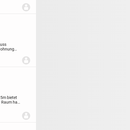
muss
 wohnung
15m bietet
r Raum hat