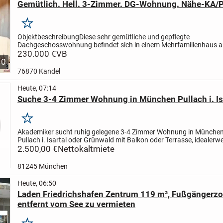
Gemütlich. Hell. 3-Zimmer. DG-Wohnung. Nähe-KA/P
Merken
Objektbeschreibung
Diese sehr gemütliche und gepflegte
Dachgeschosswohnung befindet sich in einem Mehrfamilienhaus 
Jahr 1995 in ruhiger Wohnlage von Straubenhardt.
230.000 €
VB
Ein Highlight ist 
10
76870 Kandel
Heute, 07:14
Suche 3-4 Zimmer Wohnung in München Pullach i. Isa
Merken
Akademiker sucht ruhig gelegene 3-4 Zimmer Wohnung in München 
Pullach i. Isartal oder Grünwald mit Balkon oder Terrasse, idealerwe
Badewanne, mit Garage, bis 2.500,00 EUR Kaltmiete ab...
2.500,00 €
Nettokaltmiete
81245 München
Heute, 06:50
Laden Friedrichshafen Zentrum 119 m², Fußgängerz
entfernt vom See zu vermieten