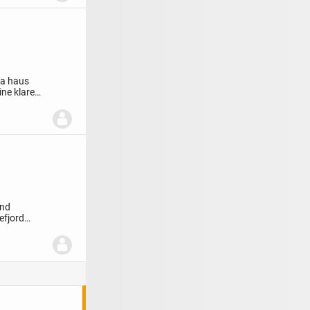
sa haus
ne klare
und
efjord