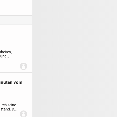
ionsfrei
Familienhaus
Winkelbungalow
zum Verlieben
nheiten,
 und
minuten vom
urch seine
ustand.
Das