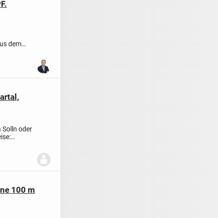
F.
aus dem
der...
rtal,
Solln oder
ise:
one 100 m