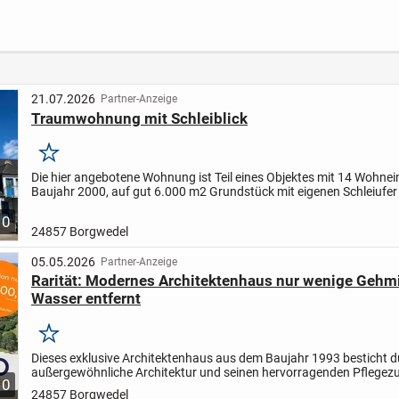
n
Wohnen ohne
geplant
provis
Balkon in der
Parkwohnanlage
Wilhelmshöhe in
Eutin
21.07.2026
Partner-Anzeige
Traumwohnung mit Schleiblick
Merken
Die hier angebotene Wohnung ist Teil eines Objektes mit 14 Wohnei
Baujahr 2000, auf gut 6.000 m2 Grundstück mit eigenen Schleiufer
unverbaubarem Wasserblick.
Die Wohnung begeistert mit...
10
24857 Borgwedel
05.05.2026
Partner-Anzeige
Rarität: Modernes Architektenhaus nur wenige Geh
Wasser entfernt
Merken
Dieses exklusive Architektenhaus aus dem Baujahr 1993 besticht d
außergewöhnliche Architektur und seinen hervorragenden Pflegez
10
Haus liegt in Borgwedel, nur wenige Gehminuten...
24857 Borgwedel