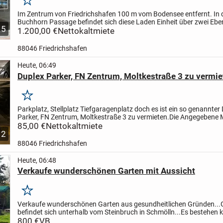
Merken
Im Zentrum von Friedrichshafen 100 m vom Bodensee entfernt. In 
Buchhorn Passage befindet sich diese Laden Einheit über zwei Ebe
5
Bilder. Es gibt keine Genehmigung für Gastronomie.
1.200,00 €
Nettokaltmiete
Bei...
88046 Friedrichshafen
Heute, 06:49
Duplex Parker, FN Zentrum, Moltkestraße 3 zu vermie
Merken
Parkplatz, Stellplatz Tiefgaragenplatz doch es ist ein so genannter
Parker, FN Zentrum, Moltkestraße 3 zu vermieten.
Die Angegebene M
inklusive der 36 € Hausgeld aus der Eigentümergemei...
85,00 €
Nettokaltmiete
2
88046 Friedrichshafen
Heute, 06:48
Verkaufe wunderschönen Garten mit Aussicht
Merken
Verkaufe wunderschönen Garten aus gesundheitlichen Gründen...
befindet sich unterhalb vom Steinbruch in Schmölln...
Es bestehen k
Anbaupflichten..!!
800 €
VB
..und man ist schnell im Wald zum...