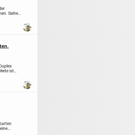
der
nen. Siehe
ten.
 Duplex
iete ist
Garten
eine