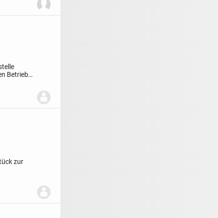
telle
en Betrieb
tück zur