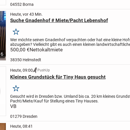
04552 Borna
Heute, vor 43 Min.
Suche Gnadenhof # Miete/Pacht Lebenshof
Merken
Wer möchte seinen Gnadenhof verpachten oder hat eine kleine Hofs
abzugeben? Vielleicht gibt es auch einen kleinen landwirtschaftlich
der keine Verwendung mehr findet? FREUE MICH ÜBER...
500,00 €
Nettokaltmiete
6
38350 Helmstedt
Heute, 09:00
PushUp
Kleines Grundstück für Tiny Haus gesucht
Merken
Gesucht wird in Dresden bzw. Umland bis ca. 20 km kleines Grunds
Pacht/Miete/Kauf für Stellung eines Tiny Hauses.
VB
01279 Dresden
Heute, 08:41