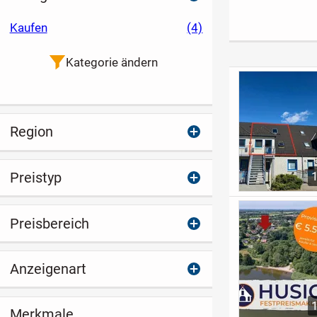
Zukunft
ausgeschlossen
Wohneinheite
Kaufen
(4)
Kategorie ändern
Region
Preistyp
Preisbereich
Anzeigenart
Merkmale