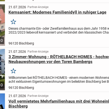
21.07.2026
Partner-Anzeige
Kernsaniert: Modernes Familienidyll in ruhiger Lage
Merken
Dieses charmante Ein- oder Zweifamilienhaus aus dem Jahr 1958 
2022/2023 liebevoll kernsaniert und verbindet den klassischen Ch
modernem Wohnkomfort. Hier spüren Sie sofort: ein Ort zum...
10
96120 Bischberg
21.07.2026
Partner-Anzeige
3 Zimmer-Wohnung - RÖTHELBACH HOMES - hochwe
Neubauwohnungen vor den Toren Bambergs
Merken
Willkommen bei RÖTHELBACH HOMES - einem modernen Wohnens
acht exklusiven Eigentumswohnungen im beliebten Bischberg bei 
10
Das architektonisch klar gegliederte Gebäude vereint zeitloses...
96120 Bischberg
21.07.2026
Partner-Anzeige
Voll vermietetes Mehrfamilienhaus mit drei Wohnein
Bischberg