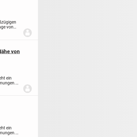
oßzügigen
age von
Nähe von
ht ein
hnungen.
ht ein
hnungen.