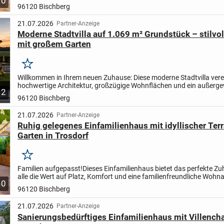
10
Immobilie umfasst zwei nahezu identische, abgeschlosse...
96120 Bischberg
21.07.2026
Partner-Anzeige
Moderne Stadtvilla auf 1.069 m² Grundstück – stilv
mit großem Garten
Merken
Willkommen in Ihrem neuen Zuhause: Diese moderne Stadtvilla vere
hochwertige Architektur, großzügige Wohnflächen und ein außerg
2
großes Grundstück mit 1.069 m². Das Haus überzeugt durch...
96120 Bischberg
21.07.2026
Partner-Anzeige
Ruhig gelegenes Einfamilienhaus mit idyllischer Ter
Garten in Trosdorf
Merken
Familien aufgepasst!
Dieses Einfamilienhaus bietet das perfekte Zu
alle die Wert auf Platz, Komfort und eine familienfreundliche Woh
10
legen. Mit ca. 135 m² Wohnfläche und einem...
96120 Bischberg
21.07.2026
Partner-Anzeige
Sanierungsbedürftiges Einfamilienhaus mit Villencha