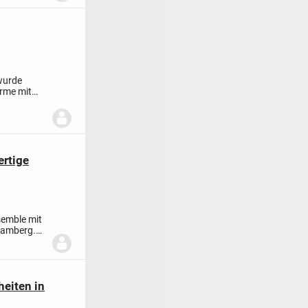
wurde
arme mit
rtige
emble mit
Bamberg.
heiten in