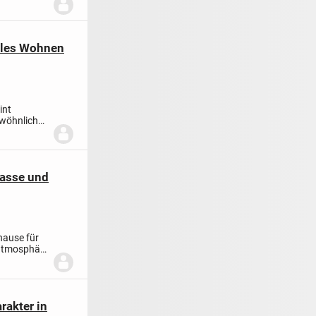
olles Wohnen
int
ewöhnlich
rasse und
hause für
natmosphäre
rakter in