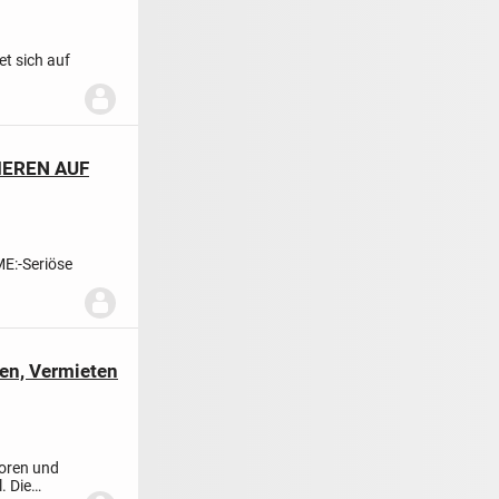
t sich auf
IEREN AUF
ME:
-Seriöse
eantwortet.
-
en, Vermieten
toren und
. Die