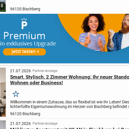
Die ruhige, naturnahe Lage in unmittelbarer Nähe zu...
8
96120 Bischberg
21.07.2026
Partner-Anzeige
Smart, Stylisch, 2 Zimmer Wohnung: Ihr neuer Stando
Wohnen oder Business!
Merken
Willkommen in einem Zuhause, das so flexibel ist wie Ihr Leben! Die
lichterfüllte Eigentumswohnung im Herzen von Bischberg befindet s
10
einem gepflegten Wohn- und Geschäftshaus und bietet auf...
96120 Bischberg
21.07.2026
Partner-Anzeige