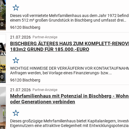
Merken
Dieses voll vermietete Mehrfamilienhaus aus dem Jahr 1972 befinde
einem 512 m² großen Grundstück in Bischberg und umfasst drei
10
Wohneinheiten mit einer Gesamtwohnfläche von 263,98 m². Die...
96120 Bischberg
21.07.2026
Partner-Anzeige
BISCHBERG ÄLTERES HAUS ZUM KOMPLETT-RENOV
183m2 GRUND FÜR 185.000,-EURO
Merken
WICHTIGE HINWEISE DER VERKÄUFERIN VOR KONTAKTAUFNAH
Anfragen werden, bei Vorlage eines Finanzierungs- bzw.
10
Eigenmittelnachweises -welcher zwingend erforderlich ist- gerne b
96120 Bischberg
U...
21.07.2026
Partner-Anzeige
Mehrfamilienhaus mit Potenzial in Bischberg - Wohn
oder Generationen verbinden
Merken
Dieses großzügige Mehrfamilienhaus bietet Kapitalanlegern, Inves
Eigennutzern eine attraktive Gelegenheit mit Entwicklungspotenzial