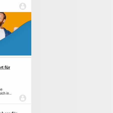
rt für
se
ich in