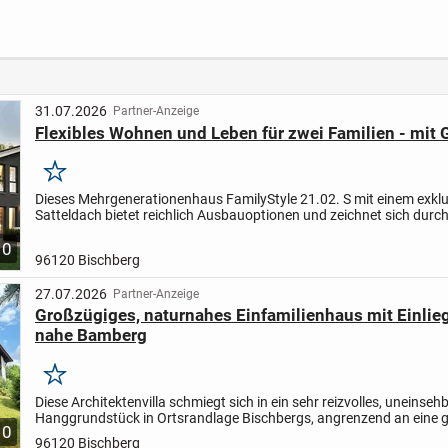
Tiefgaragenstellplat
Waldk
z, EBK, Balkon uvm.!
31.07.2026
Partner-Anzeige
Flexibles Wohnen und Leben für zwei Familien - mit
Merken
Dieses Mehrgenerationenhaus FamilyStyle 21.02. S mit einem exkl
Satteldach bietet reichlich Ausbauoptionen und zeichnet sich durch
Höchstmaß an Flexibilität aus.
Baufamilien können nach...
10
96120 Bischberg
27.07.2026
Partner-Anzeige
Großzügiges, naturnahes Einfamilienhaus mit Einli
nahe Bamberg
Merken
Diese Architektenvilla schmiegt sich in ein sehr reizvolles, uneinseh
Hanggrundstück in Ortsrandlage Bischbergs, angrenzend an eine 
10
Grünfläche.
Diese privilegierte Lage und die bereits...
96120 Bischberg