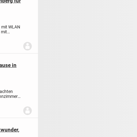
mberg für
nt mit WLAN
 mit
ause in
dachten
ohnzimmer
zwunder,