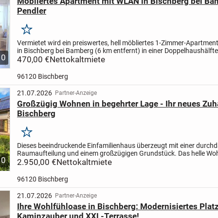
Möbliertes Apartment mit WLAN in Bischberg bei Ba
Pendler
Merken
Vermietet wird ein preiswertes, hell möbliertes 1-Zimmer-Apartme
in Bischberg bei Bamberg (6 km entfernt) in einer Doppelhaushälfte
10
separatem Eingang.
470,00 €
Nettokaltmiete
Die Möblierung des Zimmers...
96120 Bischberg
21.07.2026
Partner-Anzeige
Großzügig Wohnen in begehrter Lage - Ihr neues Zuh
Bischberg
Merken
Dieses beeindruckende Einfamilienhaus überzeugt mit einer durch
Raumaufteilung und einem großzügigen Grundstück. Das helle W
10
mit großen Fensterfronten bietet Zugang zum im Jahr 2008...
2.950,00 €
Nettokaltmiete
96120 Bischberg
21.07.2026
Partner-Anzeige
Ihre Wohlfühloase in Bischberg: Modernisiertes Plat
Kaminzauber und XXL-Terrasse!