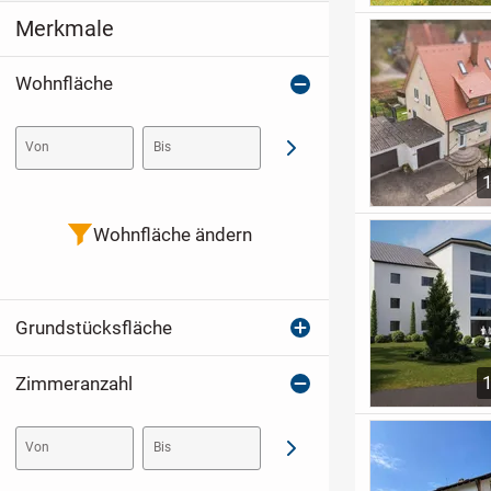
Merkmale
Wohnfläche
Von
Bis
Abschicken
Wohnfläche ändern
Grundstücksfläche
Zimmeranzahl
Von
Bis
Abschicken