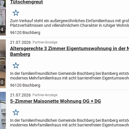
Tütschengreut
Merken
Zum Verkauf steht ein außergewöhnliches Einfamilienhaus mit gr
Platzverhältnissen und villenähnlichem Charakter in ruhiger Wohnl
4
Tütschengreut, einem Ortsteil von Bischberg. Das...
96120 Bischberg
21.07.2026
Partner-Anzeige
Altersgerechte 3 Zimmer Eigentumswohnung in der 
Bamberg
Merken
In der familienfreundlichen Gemeinde Bischberg bei Bamberg entste
modernes Mehrfamilienhaus mit acht barrierefreien Eigentumswo
10
Die
ruhige, naturnahe Lage in unmittelbarer Nähe zu...
96120 Bischberg
21.07.2026
Partner-Anzeige
5-Zimmer Maisonette Wohnung OG + DG
Merken
In der familienfreundlichen Gemeinde Bischberg bei Bamberg entste
modernes Mehrfamilienhaus mit acht barrierefreien Eigentumswo