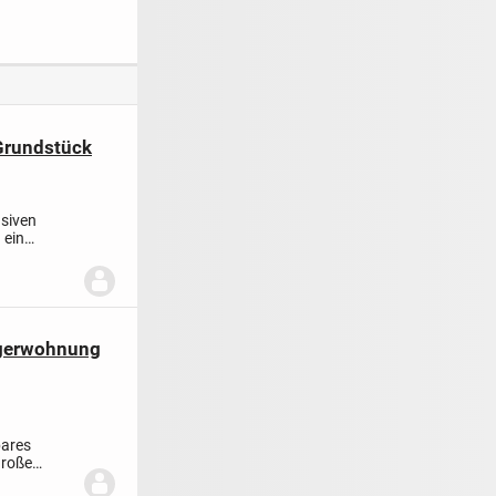
raiburg!
KOLLEGEN -immer
an deiner Seite!
 Grundstück
usiven
 ein
egerwohnung
bares
große