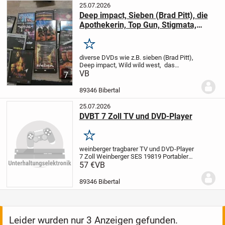
25.07.2026
Deep impact, Sieben (Brad Pitt), die
Apothekerin, Top Gun, Stigmata,
David Copperfield, Pippi Langstrumpf,
Harry Potter, Sister act, Ally McBeal,
Merken
Das Geisterhaus Vampire
diverse DVDs wie z.B. sieben (Brad Pitt),
(j.Carpenter), Scream, Don Camillo....
Deep impact, Wild wild west, das
Geisterhaus, Vampire (J.Carpenter),
VB
7
Scream, Frankie The Fly, Rapa-nui, Topas,
Contact, Quatermain, Ally McBeal, Der
89346 Bibertal
Sturm,...
25.07.2026
DVBT 7 Zoll TV und DVD-Player
Merken
weinberger
tragbarer TV und DVD-Player
7 Zoll
Weinberger SES 19819
Portabler
DVD Player TV DVB-T 7" Weinberger SES-
57 €
VB
19819 Artikelnummer: 4 017805064812
neu OVP
89346 Bibertal
Leider wurden nur 3 Anzeigen gefunden.