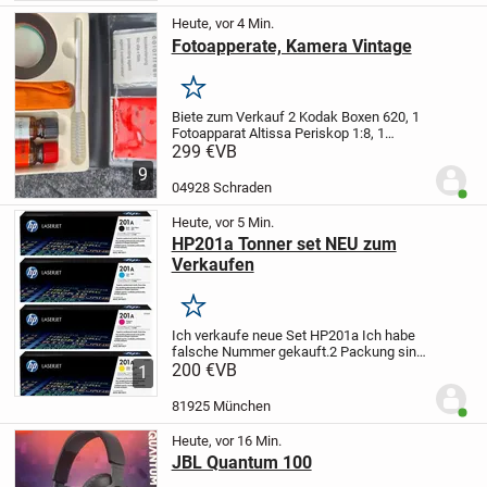
Heute, vor 4 Min.
Fotoapperate, Kamera Vintage
Merken
Biete zum Verkauf 2 Kodak Boxen 620, 1
Fotoapparat Altissa Periskop 1:8, 1
Filmkamera COSINA SSL - 748 MACRO -
299 €
VB
Vintage Super 8, 2 Film Editoren Super
9
8mm plus Filmrollen und diverses
04928 Schraden
Benut
Zubehör (Stativ,...
Heute, vor 5 Min.
HP201a Tonner set NEU zum
Verkaufen
Merken
Ich verkaufe neue Set HP201a
Ich habe
falsche Nummer gekauft.
2 Packung sind
geöffnet aber nicht genutzt.
200 €
VB
Abholung in
1
Arabellapark .
Lg Anna
81925 München
Benut
Heute, vor 16 Min.
JBL Quantum 100