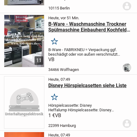
Versand erfolgt noch am selben Tag,
wenn die Post noch geöffnet hat
-...
10115 Berlin
Heute, vor 51 Min.
B-Ware - Waschmaschine Trockner
Spülmaschine Einbauherd Kochfeld
Ceran Induktion Kühlschrank Side by
Side E-Herd Backofen Gasherd
Merken
Gaskochfeld Einbaukühlschrank
B-Ware - FABRIKNEU = Verpackung ggf.
Gefriertruhe Kühltruhe Gefrierkombi
beschädigt oder von außen
verschmutzt,
Wärmepumpentrockner Toplader
Ware selbst hat in der Regel keine
VB
11
Beschädigungen
mit voller Hersteller-
(AEG Miele Bosch Siemens ...)
Garantie (mind. 2 Jahre)
C-Ware
34466 Wolfhagen
- GEBRAUCHTGERÄTE ...
Heute, 07:49
Disney Hörspielcasetten siehe Liste
Merken
Hörspielcassette: Disney
Heffalump
Hörspielcassette: Disney
Aladin
Hörspielcassette: Disney
1 €
VB
Bambi
Hörspielcassette: Disney
Arielle
Hörspielcassette: Disney Timon
22399 Hamburg
und Pimba
Hörspielcassette:...
Heute, 07:49