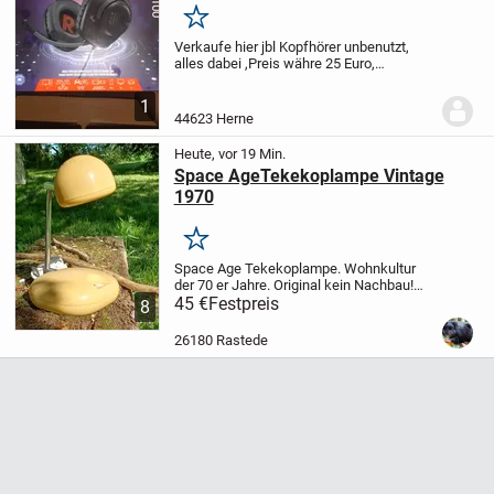
Merken
Verkaufe hier jbl Kopfhörer unbenutzt,
alles dabei ,Preis währe 25 Euro,
abzuholen in herne Süd, bei Fragen
einfach melden
1
44623 Herne
Heute, vor 19 Min.
Space AgeTekekoplampe Vintage
1970
Merken
Space Age Tekekoplampe. Wohnkultur
der 70 er Jahre. Original kein Nachbau!
Funktional mit Leuchtkörper.
45 €
Festpreis
8
26180 Rastede