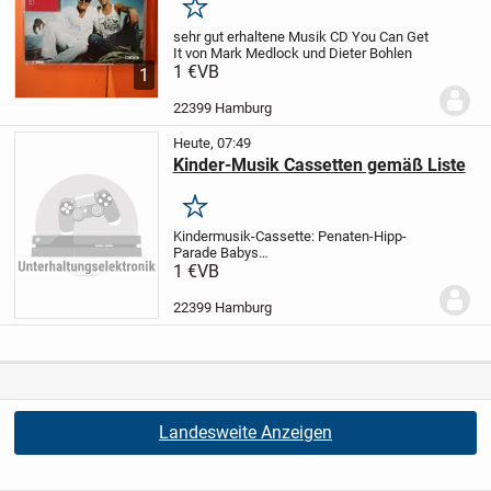
Merken
sehr gut erhaltene
Musik CD
You Can Get
It
von
Mark Medlock und Dieter Bohlen
1 €
VB
1
22399 Hamburg
Heute, 07:49
Kinder-Musik Cassetten gemäß Liste
Merken
Kindermusik-Cassette: Penaten-Hipp-
Parade Babys
Einschlafmusik
Kindermusik-Cassette:
1 €
VB
Rolf Zuckowski Tiere brauchen
Freunde
Kindermusik-Cassette: Singt alle
22399 Hamburg
mit
Landesweite Anzeigen