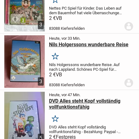
Merken
Nettes PC Spiel für Kinder. Das Leben auf
dem Bauernhof hat viele Überraschungen
und kann richtig Spaß machen.
Versand
2 €
VB
ist möglich aber auch Abholung.
3
Versandkosten 2.75 Euro
83088 Kiefersfelden
Heute, vor 33 Min.
Nils Holgerssons wunderbare Reise
Merken
Nils Holgerssons wunderbare Reise. Auf
nach Lappland. Schönes PC-Spiel für
Kinder. Abholung oder Versand möglich.
2 €
VB
Versandkosten 2.75 Euro
3
83088 Kiefersfelden
Heute, vor 47 Min.
DVD Alles steht Kopf vollständig
vollfunktionsfähig
Merken
DVD Alles steht Kopf vollständig
vollfunktionsfähig
- Bezahlung: Paypal
-
Haustierfreier und rauchfreier Haushalt
2 €
Festpreis
-
5