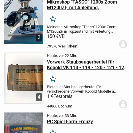
Mikroskop "TASCO" 1200x Zoom
M1200ZF, mit Anleitung.
Merken
Kleineres Mikroskop "Tasco" 1200x Zoom
M1200ZF, in Topzustand mit Anleitung
und Zubehör. Selten gebraucht.
150 €
VB
2
79576 Weil (Rhein)
Heute, vor 22 Min.
Vorwerk Staubsaugerbeutel für
Kobold VK 118 - 119 - 120 - 121 - 122
- 130 - 131
Merken
Biete hier Staubsaugerbeutel für
verschiedene Vorwerk Kobold Modelle an.
Die aus einem Nachlass stammenden
1 €
Festpreis
4
Filtertüten für Vorwerk Kobold Modelle
sind:
- 1 x geeignet für Vorwerk Kobold VK
44866 Bochum
118 /...
Heute, vor 33 Min.
PC Spiel Farm Frenzy