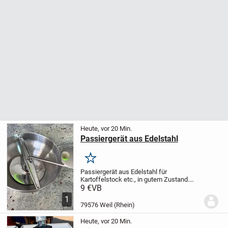
Heute, vor 20 Min.
Passiergerät aus Edelstahl
Merken
Passiergerät aus Edelstahl für
Kartoffelstock etc., in gutem Zustand.
Wenig gebraucht. Fehlkauf, da etwas
9 €
VB
klein.
1
79576 Weil (Rhein)
Heute, vor 20 Min.