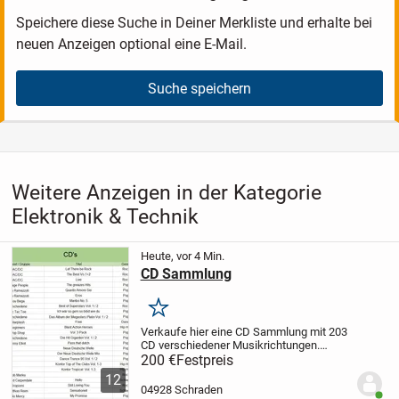
Speichere diese Suche in Deiner Merkliste und erhalte bei
neuen Anzeigen optional eine E-Mail.
Suche speichern
Weitere Anzeigen in der Kategorie
Elektronik & Technik
Heute, vor 4 Min.
CD Sammlung
Merken
Verkaufe hier eine CD Sammlung mit 203
CD verschiedener Musikrichtungen.
Zusätzlich zur Sammlung biete ich noch
200 €
Festpreis
20 CD/DVD mit Hörbücher,
12
Wellnes+Entspannung sowie Spiele an.
04928 Schraden
Benut
Titel, Künstler,...