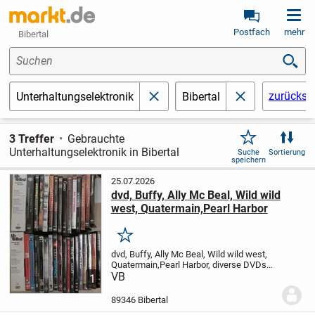
Postfach
mehr
Bibertal
Suchen
zurückse
Unterhaltungselektronik
Bibertal
schließen
schließen
3 Treffer
Gebrauchte
Unterhaltungselektronik in Bibertal
Suche
Sortierung
speichern
25.07.2026
dvd, Buffy, Ally Mc Beal, Wild wild
west, Quatermain,Pearl Harbor
Merken
dvd, Buffy, Ally Mc Beal, Wild wild west,
Quatermain,Pearl Harbor, diverse DVDs
günstig abzugeben
VB
1
89346 Bibertal