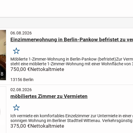
-
- sani
Zimme
Gründ
Wohnu
Balko
06.08.2026
Einzimmerwohnung in Berlin-Pankow befristet zu ve
Merken
Möblierte 1-Zimmer-Wohnung in Berlin-Pankow (befristet)
Zur Verm
steht eine möblierte 1-Zimmer-Wohnung mit einer Wohnfläche von 
Berlin-Pankow. Die Wohnung befindet sich im 3. Obergescho...
750,00 €
Nettokaltmiete
8
13156 Berlin
02.08.2026
möbiliertes Zimmer zu Vermieten
Merken
Ich vermiete ein komfortables Einzelzimmer zur Untermiete in einer
sonnigen Wohnung im Berliner Stadtteil Wittenau. Verkehrsgünstig 
und U-Bahn, Bus), gute Einkaufsmöglichkeiten....
375,00 €
Nettokaltmiete