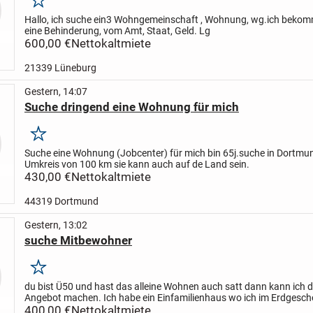
Merken
Hallo, ich suche ein3 Wohngemeinschaft , Wohnung, wg.ich beko
eine Behinderung, vom Amt, Staat, Geld. Lg
600,00 €
Nettokaltmiete
21339 Lüneburg
Gestern, 14:07
Suche dringend eine Wohnung für mich
Merken
Suche eine Wohnung (Jobcenter) für mich bin 65j.suche in Dortmun
Umkreis von 100 km sie kann auch auf de Land sein.
430,00 €
Nettokaltmiete
44319 Dortmund
Gestern, 13:02
suche Mitbewohner
Merken
du bist Ü50 und hast das alleine Wohnen auch satt dann kann ich di
Angebot machen. Ich habe ein Einfamilienhaus wo ich im Erdgesc
und zur Zeit bis Anfang Oktober noch das Dachgeschoss...
400,00 €
Nettokaltmiete