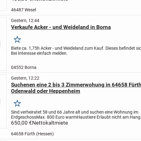
46487 Wesel
Gestern, 12:44
Verkaufe Acker - und Weideland in Borna
Merken
Biete ca. 1,75h Acker - und Weideland zum Kauf. Dieses befindet si
Bei Interesse einfach melden.
04552 Borna
Gestern, 12:22
Suchenen eine 2 bis 3 Zimmerwohung in 64658 Fürt
Odenwald oder Heppenheim
Merken
Sind verheiratet 58 und 66 Jahre alt und suchen eine Wohnung im
Erdgeschoss
Max. 800 Euro warm
Haustiere Erlaubt nicht am Hang
und
650,00 €
Haustiere erlaubt
Nettokaltmiete
per 01.09.26
64658 Fürth (Hessen)