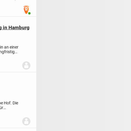
Benutzer ist online
g in Hamburg
in an einer
ngfristig
e Hof. Die
ür