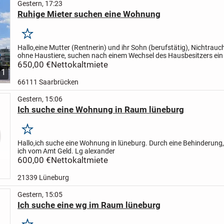
Gestern, 17:23
Ruhige Mieter suchen eine Wohnung
Merken
Hallo,
eine Mutter (Rentnerin) und ihr Sohn (berufstätig), Nichtrauc
ohne Haustiere,
suchen nach einem Wechsel des Hausbesitzers ein
ruhiges Zuhause.
650,00 €
Nettokaltmiete
Unsere Vorstellungen: 2,5 bis 3...
1
66111 Saarbrücken
Gestern, 15:06
Ich suche eine Wohnung in Raum lüneburg
Merken
Hallo,ich suche eine Wohnung in lüneburg. Durch eine Behinderu
ich vom Amt Geld. Lg alexander
600,00 €
Nettokaltmiete
21339 Lüneburg
Gestern, 15:05
Ich suche eine wg im Raum lüneburg