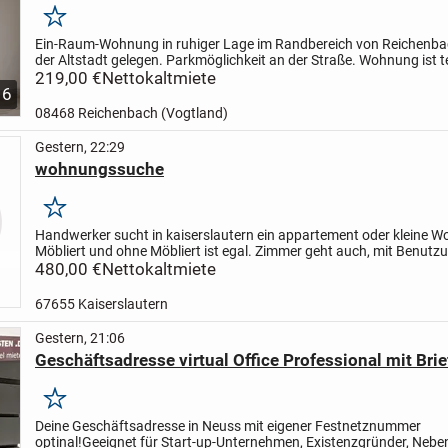
Merken
Ein-Raum-Wohnung in ruhiger Lage im Randbereich von Reichenb
der Altstadt gelegen.
Parkmöglichkeit an der Straße. Wohnung ist te
mit Küche und Badmöbel
219,00 €
Nettokaltmiete
6
08468 Reichenbach (Vogtland)
Gestern, 22:29
wohnungssuche
Merken
Handwerker sucht in kaiserslautern ein appartement oder kleine 
Möbliert und ohne Möbliert ist egal. Zimmer geht auch, mit Benutz
Küche und Dusche
480,00 €
Nettokaltmiete
67655 Kaiserslautern
Gestern, 21:06
Geschäftsadresse virtual Office Professional mit Bri
Merken
Deine Geschäftsadresse in Neuss mit eigener Festnetznummer
optinal!
Geeignet für Start-up-Unternehmen, Existenzgründer, Neben