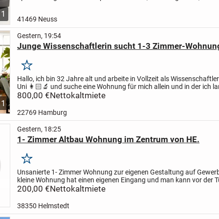
oder Firmen
die eine lokale Dependance benötigen.
Unser virtual...
1
41469 Neuss
Gestern, 19:54
Junge Wissenschaftlerin sucht 1-3 Zimmer-Wohnun
Merken
Hallo,
ich bin 32 Jahre alt und arbeite in Vollzeit als Wissenschaftler
Uni 👩🏻‍🔬 und suche eine Wohnung für mich allein und in der ich la
wohnen kann mit einem bis drei...
800,00 €
Nettokaltmiete
1
22769 Hamburg
Gestern, 18:25
1- Zimmer Altbau Wohnung im Zentrum von HE.
Merken
Unsanierte 1- Zimmer Wohnung zur eigenen Gestaltung auf Gewerb
kleine Wohnung hat einen eigenen Eingang und man kann vor der T
sicherlich auch im Sommer grillen. Es müsste tapeziert...
200,00 €
Nettokaltmiete
38350 Helmstedt