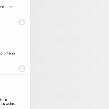
mme durch
d unter in
r ein
hoss wohne