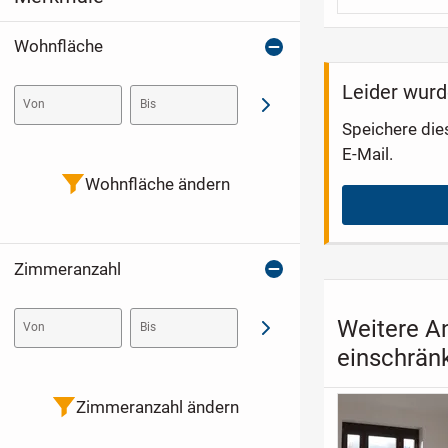
Wohnfläche
Leider wurd
Von
Bis
Abschicken
Speichere die
E-Mail.
Wohnfläche ändern
Zimmeranzahl
Weitere A
Von
Bis
Abschicken
einschrän
Zimmeranzahl ändern