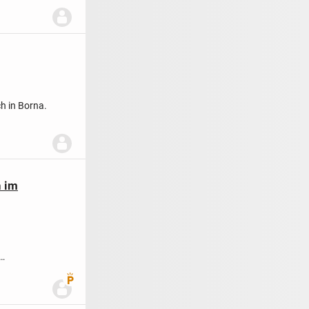
ch in Borna.
h im
Premium Benutzer