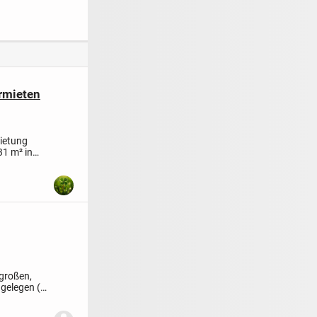
erte 2-
Neubauwohnung in
Schöne 2-Zimmer-
r-
Berlin-Spandau ab
Wohnung mit ca. 63
erzeit-
01.09. gesucht
m²
ng mit
n
rmieten
ietung
31 m² in
 großen,
gelegen (S-