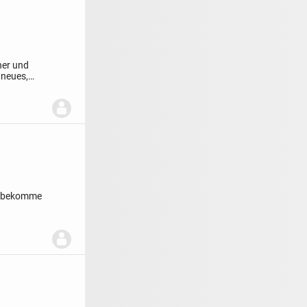
her und
 neues,
ng,bekomme