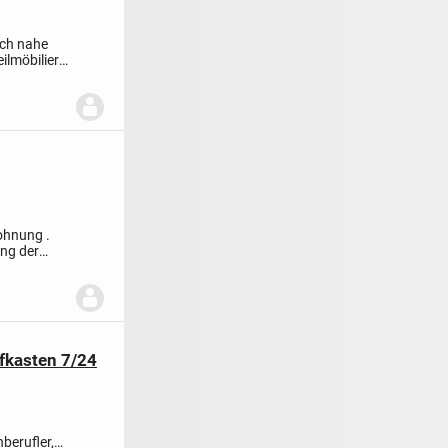
ach nahe
ilmöbiliert
Wohnung .
ung der
efkasten 7/24
berufler,