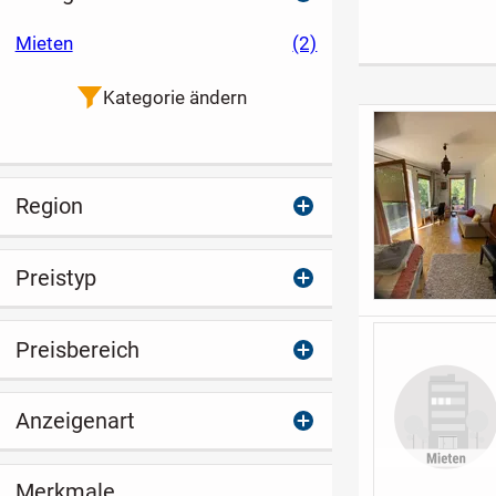
Gästeraum
Kapitalanlage -
Terrasse
spätere
Mieten
(2)
Eigennutzung
möglich
Kategorie ändern
Region
Preistyp
Preisbereich
Anzeigenart
Merkmale