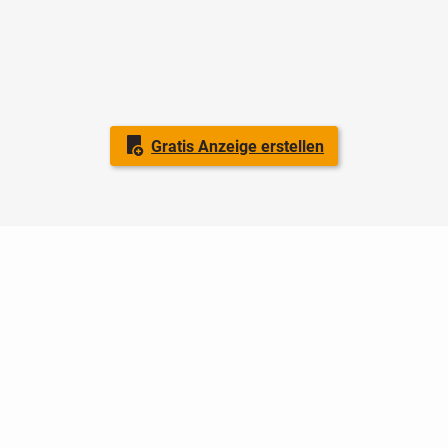
Gratis Anzeige erstellen
Nutzungsbedingungen
Datenschutz
Barrierefreiheit
Impressum
Kontakt
Hilfe
Sicherheit
Jugendschutz
Login
Konto löschen
Premium buchen
Abo kündigen
Ratgeber
Newsletter
Über uns
Jobs
Werbung
Facebook
Widget erstellen