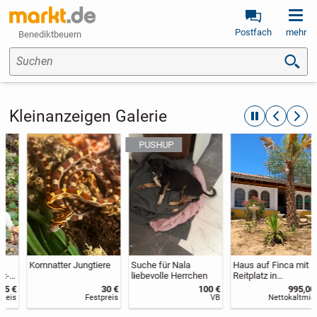
Postfach
mehr
Benediktbeuern
Suchen
Kleinanzeigen Galerie
automatische R
zurückblät
weite
Kornnatter Jungtiere
Suche für Nala
Haus auf Finca mit
liebevolle Herrchen
Reitplatz in
Andalusien zu
30 €
100 €
995,00 €
vermieten
Festpreis
VB
Nettokaltmiete