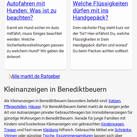
Autofahren mit
Welche Flüssigkeiten
Hunden: Was ist zu
dürfen mit ins
beachten?
Handgepäck?
Damit ein Hund sicher im Auto
Dein nächster Flug steht kurz vor
mitfährt, muss Einiges beachtet
der Tür? Hier erfährst Du, welche
werden. Welche
Flüssigkeiten in Dein
Sicherheitsvorkehrungen passen
Handgepäck dürfen und worauf
zu welchem Hund? Wir geben die
Du beim Packen achten solltest.
Antwort.
Alle markt.de Ratgeber
Kleinanzeigen in Benediktbeuern
Als Kleinanzeigen in Benediktbeuern besonders beliebt sind:
Katzen
,
Pflegestellen
,
Häuser
. Für Benediktbeuern bietet markt.de Anzeigen jeder
Art von Autoanzeigen privater Gebrauchtwagen bis Immobilienanzeigen für
günstige Wohnungen in Benediktbeuern. Gerade für junge Familien mit
Kindern sind kostenlose Kleinanzeigen von gebrauchten
Kinderwagen,
Tragen
und fast neuer
Kleidung
hilfreich. Gebrauchte Möbel wie
Schränke,
Vitrinen
oder günstige
Tische, Esszimmergarnituren
lassen sich über