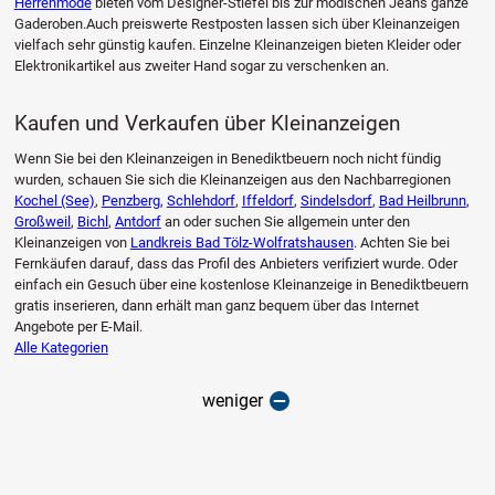
Herrenmode
bieten vom Designer-Stiefel bis zur modischen Jeans ganze
Gaderoben.Auch preiswerte Restposten lassen sich über Kleinanzeigen
vielfach sehr günstig kaufen. Einzelne Kleinanzeigen bieten Kleider oder
Elektronikartikel aus zweiter Hand sogar zu verschenken an.
Kaufen und Verkaufen über Kleinanzeigen
Wenn Sie bei den Kleinanzeigen in Benediktbeuern noch nicht fündig
wurden, schauen Sie sich die Kleinanzeigen aus den Nachbarregionen
Kochel (See)
,
Penzberg
,
Schlehdorf
,
Iffeldorf
,
Sindelsdorf
,
Bad Heilbrunn
,
Großweil
,
Bichl
,
Antdorf
an oder suchen Sie allgemein unter den
Kleinanzeigen von
Landkreis Bad Tölz-Wolfratshausen
. Achten Sie bei
Fernkäufen darauf, dass das Profil des Anbieters verifiziert wurde. Oder
einfach ein Gesuch über eine kostenlose Kleinanzeige in Benediktbeuern
gratis inserieren, dann erhält man ganz bequem über das Internet
Angebote per E-Mail.
Alle Kategorien
weniger