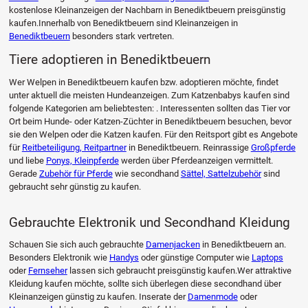
kostenlose Kleinanzeigen der Nachbarn in Benediktbeuern preisgünstig
kaufen.Innerhalb von Benediktbeuern sind Kleinanzeigen in
Benediktbeuern
besonders stark vertreten.
Tiere adoptieren in Benediktbeuern
Wer Welpen in Benediktbeuern kaufen bzw. adoptieren möchte, findet
unter aktuell die meisten Hundeanzeigen. Zum Katzenbabys kaufen sind
folgende Kategorien am beliebtesten: . Interessenten sollten das Tier vor
Ort beim Hunde- oder Katzen-Züchter in Benediktbeuern besuchen, bevor
sie den Welpen oder die Katzen kaufen. Für den Reitsport gibt es Angebote
für
Reitbeteiligung, Reitpartner
in Benediktbeuern. Reinrassige
Großpferde
und liebe
Ponys, Kleinpferde
werden über Pferdeanzeigen vermittelt.
Gerade
Zubehör für Pferde
wie secondhand
Sättel, Sattelzubehör
sind
gebraucht sehr günstig zu kaufen.
Gebrauchte Elektronik und Secondhand Kleidung
Schauen Sie sich auch gebrauchte
Damenjacken
in Benediktbeuern an.
Besonders Elektronik wie
Handys
oder günstige Computer wie
Laptops
oder
Fernseher
lassen sich gebraucht preisgünstig kaufen.Wer attraktive
Kleidung kaufen möchte, sollte sich überlegen diese secondhand über
Kleinanzeigen günstig zu kaufen. Inserate der
Damenmode
oder