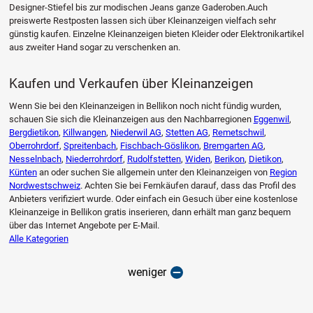
Designer-Stiefel bis zur modischen Jeans ganze Gaderoben.Auch
preiswerte Restposten lassen sich über Kleinanzeigen vielfach sehr
günstig kaufen. Einzelne Kleinanzeigen bieten Kleider oder Elektronikartikel
aus zweiter Hand sogar zu verschenken an.
Kaufen und Verkaufen über Kleinanzeigen
Wenn Sie bei den Kleinanzeigen in Bellikon noch nicht fündig wurden,
schauen Sie sich die Kleinanzeigen aus den Nachbarregionen
Eggenwil
,
Bergdietikon
,
Killwangen
,
Niederwil AG
,
Stetten AG
,
Remetschwil
,
Oberrohrdorf
,
Spreitenbach
,
Fischbach-Göslikon
,
Bremgarten AG
,
Nesselnbach
,
Niederrohrdorf
,
Rudolfstetten
,
Widen
,
Berikon
,
Dietikon
,
Künten
an oder suchen Sie allgemein unter den Kleinanzeigen von
Region
Nordwestschweiz
. Achten Sie bei Fernkäufen darauf, dass das Profil des
Anbieters verifiziert wurde. Oder einfach ein Gesuch über eine kostenlose
Kleinanzeige in Bellikon gratis inserieren, dann erhält man ganz bequem
über das Internet Angebote per E-Mail.
Alle Kategorien
weniger