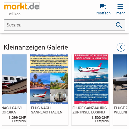
Postfach
mehr
Bellikon
Suchen
Kleinanzeigen Galerie
zurüc
FLUG NACH
FLÜGE GANZJÄHRIG
FLÜGE ZUM
SANREMO ITALIEN
ZUR INSEL LOSINIJ
WELLNESS CENTER
IN LEUTKIRCH
1.500 CHF
Festpreis