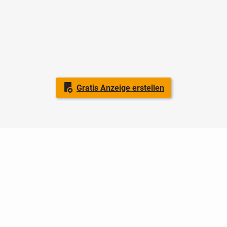
Gratis Anzeige erstellen
Nutzungsbedingungen
Datenschutz
Barrierefreiheit
Impressum
Kontakt
Hilfe
Sicherheit
Jugendschutz
Login
Konto löschen
Premium buchen
Abo kündigen
Ratgeber
Newsletter
Über uns
Jobs
Werbung
Facebook
Widget erstellen