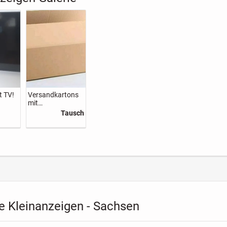
t TV!
Versandkartons
mit
Verpackungsmat
Tausch
erial
e Kleinanzeigen - Sachsen