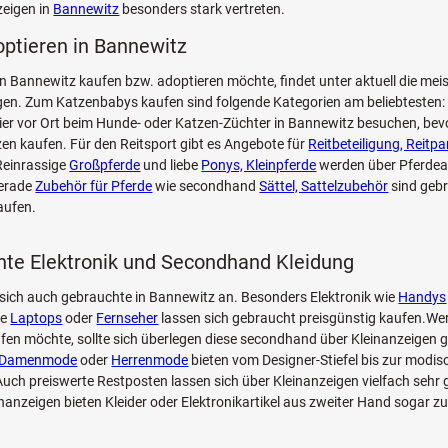
zeigen in
Bannewitz
besonders stark vertreten.
optieren in Bannewitz
n Bannewitz kaufen bzw. adoptieren möchte, findet unter aktuell die mei
n. Zum Katzenbabys kaufen sind folgende Kategorien am beliebtesten: 
Tier vor Ort beim Hunde- oder Katzen-Züchter in Bannewitz besuchen, bev
zen kaufen. Für den Reitsport gibt es Angebote für
Reitbeteiligung, Reitpa
Reinrassige
Großpferde
und liebe
Ponys, Kleinpferde
werden über Pferdea
Gerade
Zubehör für Pferde
wie secondhand
Sättel, Sattelzubehör
sind geb
aufen.
te Elektronik und Secondhand Kleidung
sich auch gebrauchte in Bannewitz an. Besonders Elektronik wie
Handys
ie
Laptops
oder
Fernseher
lassen sich gebraucht preisgünstig kaufen.Wer
fen möchte, sollte sich überlegen diese secondhand über Kleinanzeigen g
Damenmode
oder
Herrenmode
bieten vom Designer-Stiefel bis zur modi
ch preiswerte Restposten lassen sich über Kleinanzeigen vielfach sehr 
inanzeigen bieten Kleider oder Elektronikartikel aus zweiter Hand sogar z