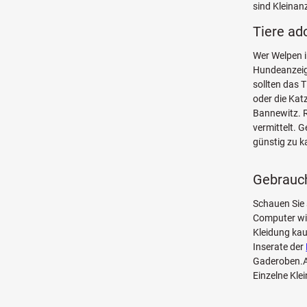
sind Kleinan
Tiere ad
Wer Welpen i
Hundeanzeige
sollten das 
oder die Kat
Bannewitz. 
vermittelt. 
günstig zu k
Gebrauch
Schauen Sie 
Computer w
Kleidung kau
Inserate der
Gaderoben.Au
Einzelne Kle