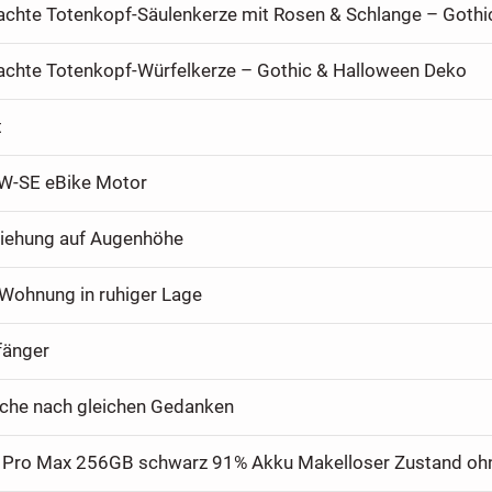
hte Totenkopf-Würfelkerze – Gothic & Halloween Deko
t
W-SE eBike Motor
iehung auf Augenhöhe
Wohnung in ruhiger Lage
fänger
uche nach gleichen Gedanken