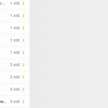
Handgemachte Totenkopf-Säulenkerze mit Rosen & Schlange – Gothic-Deko
1 std.
1 std.
1 std.
1 std.
1 std.
2 std.
3 std.
3 std.
iPhone 15 Pro Max 256GB schwarz 91% Akku Makelloser Zustand ohne Beschädigungen
3 std.