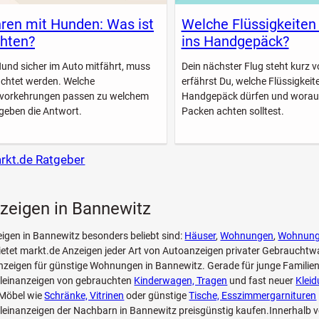
ren mit Hunden: Was ist
Welche Flüssigkeiten
hten?
ins Handgepäck?
Hund sicher im Auto mitfährt, muss
Dein nächster Flug steht kurz vo
achtet werden. Welche
erfährst Du, welche Flüssigkeite
svorkehrungen passen zu welchem
Handgepäck dürfen und worau
geben die Antwort.
Packen achten solltest.
arkt.de Ratgeber
zeigen in Bannewitz
eigen in Bannewitz besonders beliebt sind:
Häuser
,
Wohnungen
,
Wohnun
etet markt.de Anzeigen jeder Art von Autoanzeigen privater Gebrauchtw
zeigen für günstige Wohnungen in Bannewitz. Gerade für junge Familien
Kleinanzeigen von gebrauchten
Kinderwagen, Tragen
und fast neuer
Klei
Möbel wie
Schränke, Vitrinen
oder günstige
Tische, Esszimmergarnituren
leinanzeigen der Nachbarn in Bannewitz preisgünstig kaufen.Innerhalb 