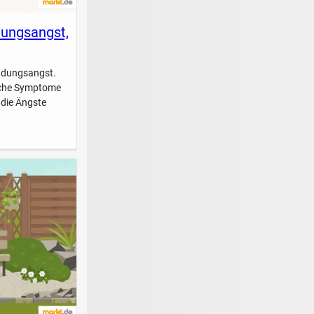
dungsangst,
indungsangst.
elche Symptome
 die Ängste