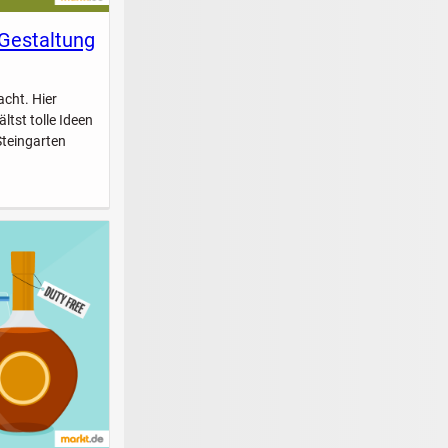
 Gestaltung
acht. Hier
ltst tolle Ideen
Steingarten