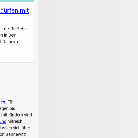
 dürfen mit
r der Tür? Hier
n in Dein
f Du beim
gen
. Für
agen bis
 mit Kindern sind
dung
hilfreich.
lassen sich über
von Bannewitz