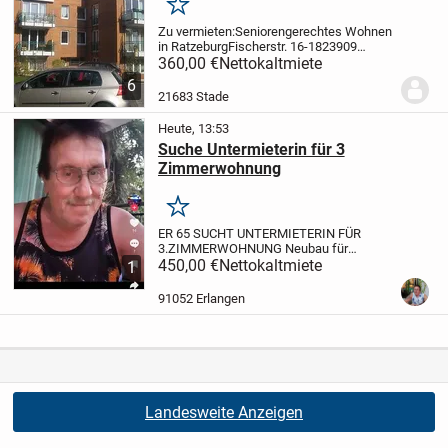
Merken
Zu vermieten:
Seniorengerechtes Wohnen
in Ratzeburg
Fischerstr. 16-18
23909
Ratzeburg, Herzogtum
360,00 €
Nettokaltmiete
Lauenburg
Wohnung Nr. 10, 1. OG
Zimmer:
6
1,5
Wohnfläche: 38,43 m²
Kaltmiete:
21683 Stade
360,00 EUR (zzgl....
Heute, 13:53
Suche Untermieterin für 3
Zimmerwohnung
Merken
ER 65 SUCHT UNTERMIETERIN FÜR
3.ZIMMERWOHNUNG Neubau für
längerfristig da ich viel Reise bei
450,00 €
Nettokaltmiete
1
Interesse bitte melden.2
91052 Erlangen
Landesweite Anzeigen