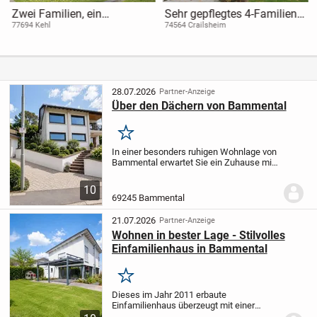
Zwei Familien, ein
Sehr gepflegtes 4-Familien-
Traumhaus - Clever
Wohnhaus mit großem
77694 Kehl
74564 Crailsheim
investieren!
Gartengrundstück in Top
Wohnlage von CR
28.07.2026
Partner-Anzeige
Über den Dächern von Bammental
Merken
In einer besonders ruhigen Wohnlage von
Bammental erwartet Sie ein Zuhause mit
viel Charme, Großzügigkeit und
zahlreichen Möglichkeiten. Die
10
freundliche Atmosphäre, helle, große
69245 Bammental
Räume und der weite...
21.07.2026
Partner-Anzeige
Wohnen in bester Lage - Stilvolles
Einfamilienhaus in Bammental
Merken
Dieses im Jahr 2011 erbaute
Einfamilienhaus überzeugt mit einer
modernen Architektur, einer offenen