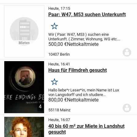
Heute, 17:15
Paar: W47, M53 suchen Unterkunft
Merken
Wir ( Paar: W47, M53 ) suchen eine
Unterkunft. ( Zimmer, Wohnung, WG etc.
)
Wir freuen uns über jede respektvolle
500,00 €
Nettokaltmiete
Antwort und bitten aus Erfahrung von
unsittlichen Angeboten, Abstand zu
10407 Berlin
nehmen....
Heute, 16:41
Haus für Filmdreh gesucht
Merken
Hallo liebe*r Leser*in,
mein Name ist Lux
von Langsdorff und ich studiere
Zeitbasierte Medien in Mainz. Aktuell
800,00 €
Nettokaltmiete
bereite ich meinen Bachelorfilm vor, der
4
im April 2027 gedreht wird. Dafür bin ich...
55118 Mainz
Heute, 16:07
40 bis 60 m² zur Miete in Landshut
gesucht