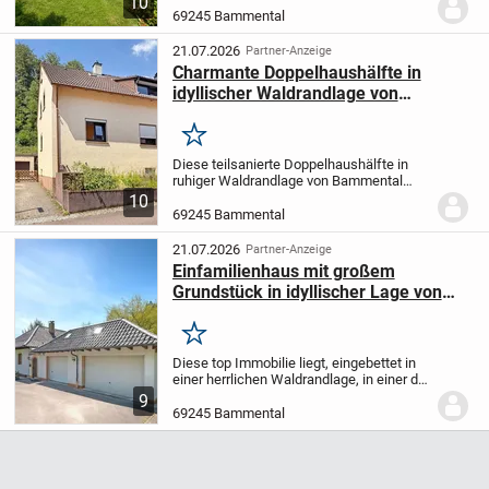
10
Raumgestaltung und einem durchdachten
69245 Bammental
Grundriss. Auf ca. 147 m² Wohnfläche
und einem 397 m² großen...
21.07.2026
Partner-Anzeige
Charmante Doppelhaushälfte in
idyllischer Waldrandlage von
Bammental
Merken
Diese teilsanierte Doppelhaushälfte in
ruhiger Waldrandlage von Bammental
vereint den Charme eines historischen
10
Hauses mit vielseitigem
69245 Bammental
Nutzungspotenzial. Auf ca. 83 m²
Wohnfläche erwartet Sie ein...
21.07.2026
Partner-Anzeige
Einfamilienhaus mit großem
Grundstück in idyllischer Lage von
Bammental
Merken
Diese top Immobilie liegt, eingebettet in
einer herrlichen Waldrandlage, in einer der
besten Lagen von Bammental und verfügt
9
über 1.452 qm Grundstücksfläche.
Direkt
69245 Bammental
angrenzend an Wiesen und Wald liegt...