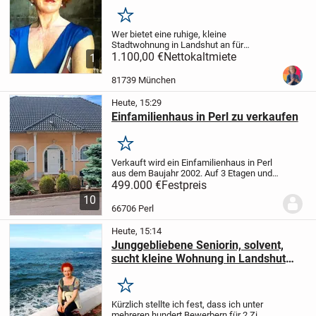
Merken
Wer bietet eine ruhige, kleine
Stadtwohnung in Landshut an für
junggebliebene Seniorin, die sich
1.100,00 €
Nettokaltmiete
1
langfristig nach Landshut verändern will?
Ich bin zwar in Rente, aber nebenbei als
81739 München
Nachhilfelehrerin...
Heute, 15:29
Einfamilienhaus in Perl zu verkaufen
Merken
Verkauft wird ein Einfamilienhaus in Perl
aus dem Baujahr 2002. Auf 3 Etagen und
178m2 sind 2 Bäder und ein GästeWC,
499.000 €
Festpreis
Küche und 7 Zimmer . Zusätzlich noch 1
10
begehbarer Kleiderschrank, 2
66706 Perl
Abstellkammern...
Heute, 15:14
Junggebliebene Seniorin, solvent,
sucht kleine Wohnung in Landshut
zur Langzeit-Miete
Merken
Kürzlich stellte ich fest, dass ich unter
mehreren hundert Bewerbern für 2 Zi