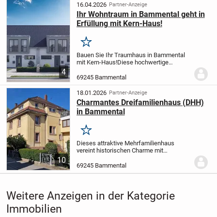
darunter 3 Schlafzimme...
16.04.2026
Partner-Anzeige
Ihr Wohntraum in Bammental geht in
Erfüllung mit Kern-Haus!
Merken
Bauen Sie Ihr Traumhaus in Bammental
mit Kern-Haus!
Diese hochwertige
Doppelhaushälfte in Bammental wird zum
4
Erstbezug angeboten und überzeugt auf
69245 Bammental
ganzer Linie mit einer gehobenen
Ausstattung, die...
18.01.2026
Partner-Anzeige
Charmantes Dreifamilienhaus (DHH)
in Bammental
Merken
Dieses attraktive Mehrfamilienhaus
vereint historischen Charme mit
praktischem Wohnkomfort und umfasst
10
drei gut geschnittene Wohnungen. Die
69245 Bammental
Wohnung im EG verfügt über ca. 80 m²
Wohnfläche zuzüglich...
Weitere Anzeigen in der Kategorie
Immobilien