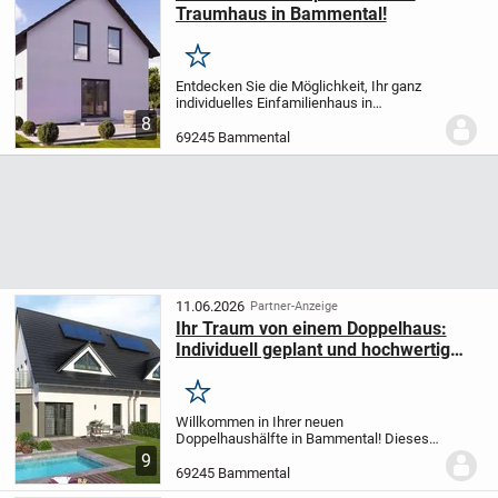
Traumhaus in Bammental!
Merken
Entdecken Sie die Möglichkeit, Ihr ganz
individuelles Einfamilienhaus in
Bammental zu gestalten - ein Traum, der
8
auf Ihren Wünschen und Vorstellungen
69245 Bammental
basiert. Dieses projektiertes Zuhause
bietet Ihnen...
11.06.2026
Partner-Anzeige
Ihr Traum von einem Doppelhaus:
Individuell geplant und hochwertig
ausgestattet!
Merken
Willkommen in Ihrer neuen
Doppelhaushälfte in Bammental! Dieses
charmante Zuhause bietet Ihnen auf einer
9
Wohnfläche von 124,95 m² genügend
69245 Bammental
Platz für Ihre Familie. Mit 4 Zimmern,