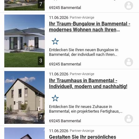
nach Ihren Wünschen und Vorstellungen
7
projektiert wird. Diese moderne und
69245 Bammental
energieeffiziente Immobilie bietet Ihnen
auf zwei Etagen eine...
11.06.2026
Partner-Anzeige
Ihr Traum-Bungalow in Bammental -
modernes Wohnen nach Ihren
Vorstellungen
Merken
Entdecken Sie Ihren neuen Bungalow in
Bammental, der individuell nach Ihren
Wünschen und Vorstellungen projektiert
3
wird. Mit einer großzügigen Wohnfläche
69245 Bammental
von 88,34 m² und einem Grundstück von
550 m²...
11.06.2026
Partner-Anzeige
Ihr Traumhaus in Bammental -
Individuell, modern und nachhaltig!
Merken
Entdecken Sie Ihr neues Zuhause in
Bammental, ein projektiertes Fertighaus,
das ganz nach Ihren Wünschen und
7
Vorstellungen gestaltet wird. Mit einer
69245 Bammental
großzügigen Wohnfläche von 136,07 m²
und 4 Zimmern,...
11.06.2026
Partner-Anzeige
Gestalten Sie Ihr persönliches