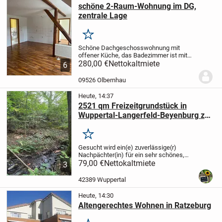
schöne 2-Raum-Wohnung im DG,
zentrale Lage
Merken
Schöne Dachgeschosswohnung mit
offener Küche,
das Badezimmer ist mit
Dusche, WC und Waschbecken
280,00 €
Nettokaltmiete
6
ausgestattet.
Durch die zentrale Lage
haben Sie fußläufig Anbindung an den
09526 Olbernhau
öffentlichen Nahverkehr und...
Heute, 14:37
2521 qm Freizeitgrundstück in
Wuppertal-Langerfeld-Beyenburg zu
verpachten !
Merken
Gesucht wird ein(e) zuverlässige(r)
Nachpächter(in) für ein sehr schönes,
naturbelassenes Freizeitgrundstück mit
79,00 €
Nettokaltmiete
3
Bachlauf. Ideal für Menschen, die gerne
in der Natur an der frischen Luft
42389 Wuppertal
verbringen...
Heute, 14:30
Altengerechtes Wohnen in Ratzeburg