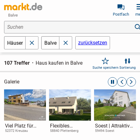
Postfach
me
Balve
Suchen
zurücksetzen
Häuser
Balve
schließen
schließen
107 Treffer
Haus kaufen in Balve
Suche speichern
Sortierung
Galerie
automatische R
zurückblät
weite
Viel Platz für
Flexibles
Soest | Attraktives
Familie,
Zweifamilienhaus
Mehrfamilienhau
52372 Kreuzau
58840 Plettenberg
59494 Soest
Generationen
in Plettenberg -
s mit sechs