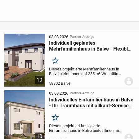
oder
Individuell
Wohnungen und
Kapitalanleger -
geplant,
drei Garagen
Zweifamilienhaus
komfortabel
in Untermaubach
gebaut
03.08.2026
Partner-Anzeige
Individuell geplantes
Mehrfamilienhaus in Balve - Flexibles
Wohnen mit allkauf Servicekomfort
Merken
Dieses projektierte Mehrfamilienhaus in
Balve bietet Ihnen auf 335 m² Wohnfläche
und zwei Etagen ein großzügiges
10
Zuhause mit insgesamt 10 Zimmern,
58802 Balve
davon 8 Schlafzimmer. Das 1200 m²
große Grundstück...
03.08.2026
Partner-Anzeige
Individuelles Einfamilienhaus in Balve
- Ihr Traumhaus mit allkauf-Service
und Free Time Komfort
Merken
Dieses projektiert konzipierte
Einfamilienhaus in Balve bietet Ihnen mit
4.0 Zimmern und einer Wohnfläche von
10