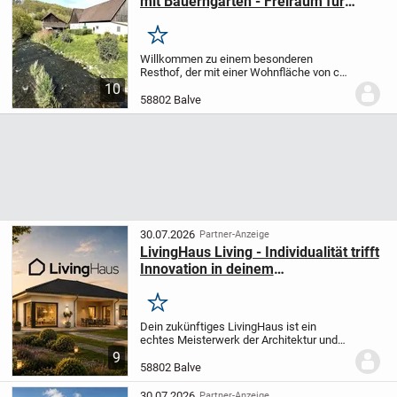
mit Bauerngarten - Freiraum für
Familien und Tierliebhaber
Merken
Willkommen zu einem besonderen
Resthof, der mit einer Wohnfläche von ca.
286 m² und einer beeindruckenden
10
Grundstücksgröße von ca. 3.498 m² (zzgl.
58802 Balve
einer großen Wiese) zahlreiche
Möglichkeiten für...
30.07.2026
Partner-Anzeige
LivingHaus Living - Individualität trifft
Innovation in deinem
maßgeschneiderten Traumhaus
Merken
Dein zukünftiges LivingHaus ist ein
echtes Meisterwerk der Architektur und
Funktionalität, das ganz nach deinen
9
individuellen Wünschen und
58802 Balve
Vorstellungen projektiert wird. Dieses
moderne Fertighaus mit...
30.07.2026
Partner-Anzeige