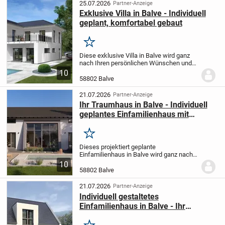
Grundstück schafft...
25.07.2026
Partner-Anzeige
Exklusive Villa in Balve - Individuell
geplant, komfortabel gebaut
Merken
Diese exklusive Villa in Balve wird ganz
nach Ihren persönlichen Wünschen und
Vorstellungen projektiert und gebaut. Mit
10
einer großzügigen Wohnfläche von 250
58802 Balve
m² auf einem 702 m² großen
Grundstück...
21.07.2026
Partner-Anzeige
Ihr Traumhaus in Balve - Individuell
geplantes Einfamilienhaus mit
gehobener Ausstattung
Merken
Dieses projektiert geplante
Einfamilienhaus in Balve wird ganz nach
Ihren Wünschen und Vorstellungen
10
gefertigt, um Ihnen ein Zuhause zu bieten,
58802 Balve
das perfekt zu Ihrem Lebensstil passt.
Mit 5 Zimmern auf...
21.07.2026
Partner-Anzeige
Individuell gestaltetes
Einfamilienhaus in Balve - Ihr
Traumhaus mit allkauf Flexibilität und