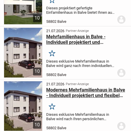
Komfort
Merken
Dieses projektiert gefertigte
Einfamilienhaus in Balve bietet Ihnen auf
182 m² Wohnfläche und 6 Zimmern ein
10
Zuhause, das ganz nach Ihren Wünschen
58802 Balve
und Vorstellungen gestaltet wird. Mit 4
Schlafzimmern,...
21.07.2026
Partner-Anzeige
Mehrfamilienhaus in Balve -
Individuell projektiert und
komfortabel geplant
Merken
Dieses exklusive Mehrfamilienhaus in
Balve wird ganz nach Ihren individuellen
Wünschen und Vorstellungen projektiert.
10
Mit einer großzügigen Wohnfläche von
58802 Balve
294 m² und insgesamt 10 Zimmern,
verteilt auf...
21.07.2026
Partner-Anzeige
Modernes Mehrfamilienhaus in Balve
- Individuell projektiert und flexibel
gestaltbar
Merken
Dieses exklusive Mehrfamilienhaus in
Balve wird nach Ihren persönlichen
Wünschen und Vorstellungen projektiert
10
und realisiert. Mit einer großzügigen
58802 Balve