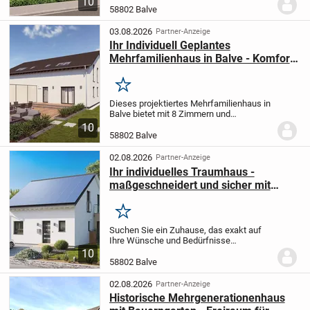
10
Grundstück ein Zuhause, das ganz nach
58802 Balve
Ihren Wünschen und Vorstellungen
gestaltet...
03.08.2026
Partner-Anzeige
Ihr Individuell Geplantes
Mehrfamilienhaus in Balve - Komfort
und Nachhaltigkeit vereint
Merken
Dieses projektiertes Mehrfamilienhaus in
Balve bietet mit 8 Zimmern und
großzügigen 267 m² Wohnfläche auf
10
einem 1200 m² großen Grundstück viel
58802 Balve
Platz für die ganze Familie oder mehrere
Generationen....
02.08.2026
Partner-Anzeige
Ihr individuelles Traumhaus -
maßgeschneidert und sicher mit
allkauf
Merken
Suchen Sie ein Zuhause, das exakt auf
Ihre Wünsche und Bedürfnisse
zugeschnitten ist? Nutzen Sie unseren
10
kostenlosen Architektenservice und
58802 Balve
gestalten Sie den Grundriss ganz nach
Ihren Vorstellungen....
02.08.2026
Partner-Anzeige
Historische Mehrgenerationenhaus