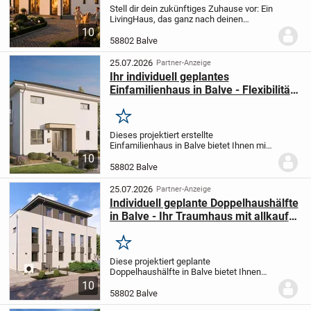
Stell dir dein zukünftiges Zuhause vor: Ein
LivingHaus, das ganz nach deinen
Wünschen und Vorstellungen projektiert
10
wird. Dieses elegante Einfamilienhaus in
58802 Balve
Altena mit 5 Zimmern bietet dir auf 143...
25.07.2026
Partner-Anzeige
Ihr individuell geplantes
Einfamilienhaus in Balve - Flexibilität
trifft gehobene Ausstattung
Merken
Dieses projektiert erstellte
Einfamilienhaus in Balve bietet Ihnen mit
4,0 Zimmern auf 142 m² Wohnfläche viel
10
Platz für Ihre Familie. Auf einem
58802 Balve
großzügigen Grundstück von 742 m²
planen wir gemeinsam...
25.07.2026
Partner-Anzeige
Individuell geplante Doppelhaushälfte
in Balve - Ihr Traumhaus mit allkauf
Service und Free Time Paket
Merken
Diese projektiert geplante
Doppelhaushälfte in Balve bietet Ihnen
mit 4,0 Zimmern auf großzügigen 204 m²
10
Wohnfläche ein komfortables Zuhause
58802 Balve
für die ganze Familie. Das 703 m² große