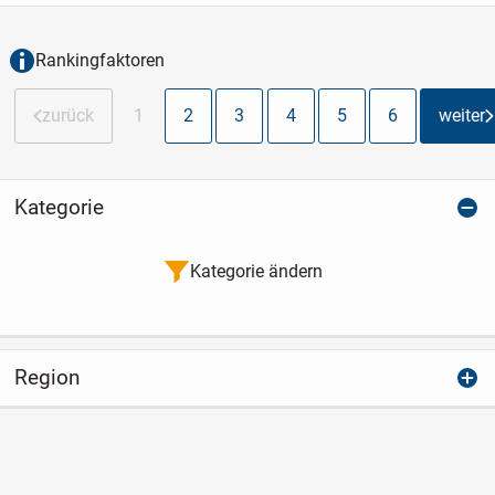
Wohnfläche von 294 m² und insgesamt
10 Zimmern auf...
Rankingfaktoren
zurück
1
2
3
4
5
6
weiter
Kategorie
Kategorie ändern
Region