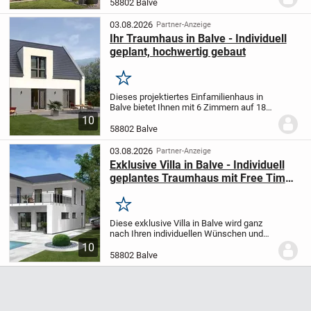
142 m² auf einem großzügigen 797 m²
58802 Balve
Grundstück die ideale Grundlage für Ihr
individuelles...
03.08.2026
Partner-Anzeige
Ihr Traumhaus in Balve - Individuell
geplant, hochwertig gebaut
Merken
Dieses projektiertes Einfamilienhaus in
Balve bietet Ihnen mit 6 Zimmern auf 182
m² Wohnfläche und einem großzügigen
10
840 m² großen Grundstück viel Raum für
58802 Balve
Ihre Familie. Das Haus erstreckt sich
über...
03.08.2026
Partner-Anzeige
Exklusive Villa in Balve - Individuell
geplantes Traumhaus mit Free Time
Dienstleistungspaket
Merken
Diese exklusive Villa in Balve wird ganz
nach Ihren individuellen Wünschen und
Vorstellungen projektiert. Mit 4 Zimmern
10
auf einer großzügigen Wohnfläche von
58802 Balve
250 m² und einem 838 m² großen
Grundstück...