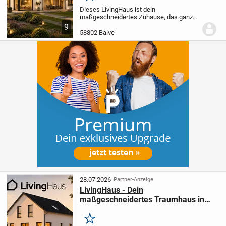
Dieses LivingHaus ist dein
maßgeschneidertes Zuhause, das ganz
nach deinen Wünschen und
9
Vorstellungen projektiert wird. Das Haus
58802 Balve
beeindruckt mit einer klaren Anlehnung an
den Bauhausstil und bietet...
28.07.2026
Partner-Anzeige
LivingHaus - Dein
maßgeschneidertes Traumhaus in
Altena
Merken