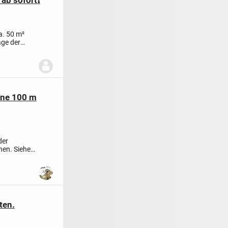
ab sofort❗️
a. 50 m²
age der
one 100 m
der
nen. Siehe
ten.