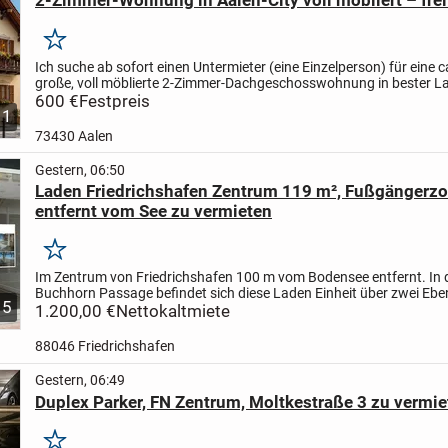
2-Zimmer-Wohnung in Aalen-City voll möbliert – frei 
Merken
Ich suche ab sofort einen Untermieter (eine Einzelperson) für eine c
große, voll möblierte 2-Zimmer-Dachgeschosswohnung in bester L
Aalen-City.
600 €
Festpreis
Top-Lage
* Nur ca. 150 m zum Rathaus...
1
73430 Aalen
Gestern, 06:50
Laden Friedrichshafen Zentrum 119 m², Fußgängerz
entfernt vom See zu vermieten
Merken
Im Zentrum von Friedrichshafen 100 m vom Bodensee entfernt. In 
Buchhorn Passage befindet sich diese Laden Einheit über zwei Ebe
5
Bilder. Es gibt keine Genehmigung für Gastronomie.
1.200,00 €
Nettokaltmiete
Bei...
88046 Friedrichshafen
Gestern, 06:49
Duplex Parker, FN Zentrum, Moltkestraße 3 zu vermie