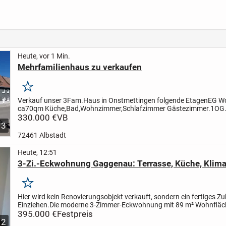
Südhanglage!
Neuba
Öpfing
haus
Heute, vor 1 Min.
Mehrfamilienhaus zu verkaufen
Merken
Verkauf unser 3Fam.Haus in Onstmettingen folgende Etagen
EG W
ca70qm Küche,Bad,Wohnzimmer,Schlafzimmer Gästezimmer.
1OG
Küche,Bad,Schlafzimmer, Esszimmer, Kinderzimmer, Wohnzimmer 
330.000 €
VB
3
große...
72461 Albstadt
Heute, 12:51
3-Zi.-Eckwohnung Gaggenau: Terrasse, Küche, Klima
Merken
Hier wird kein Renovierungsobjekt verkauft, sondern ein fertiges 
Einziehen.
Die moderne 3-Zimmer-Eckwohnung mit 89 m² Wohnfläche
Erdgeschoss eines gepflegten Mehrfamilienhauses....
395.000 €
Festpreis
12