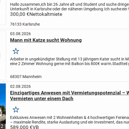
Hallo zusammen,
ich bin 26 Jahre alt und Student und suche dringe
Unterkunft in Karlsruhe oder der näheren Umgebung.
Ich suche:
ein
Zimmer, ein Apartment oder eine kleine Wohnung
300,00 €
Nettokaltmiete
Einzug ab...
76133 Karlsruhe
03.08.2026
Mann mit Katze sucht Wohnung
Merken
Arbeiter in ungekündigter Stellung mit 13 jährigem Kater sucht in
eine 2 Zimmer Wohnung gerne mit Balkon bis 800€ warm.
Stadtteil
Schönau, Neckarstadt, Lindenhof!
68307 Mannheim
02.08.2026
Einzigartiges Anwesen mit Vermietungspotenzial –
Vermieten unter einem Dach
Merken
Exklusives Anwesen mit 2 Wohneinheiten & 4 hochwertigen Ferien
– maximale Rendite, starke Auslastung und ein Investment, das nur
12
den Markt kommt.
589.000 €
VB
Wohnfläche knapp 400qm,...