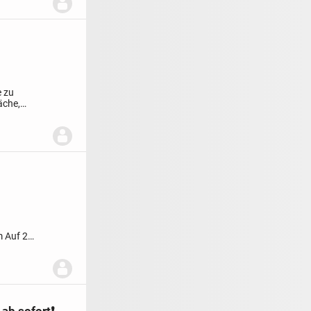
e zu
äche,
..
m
Auf 2