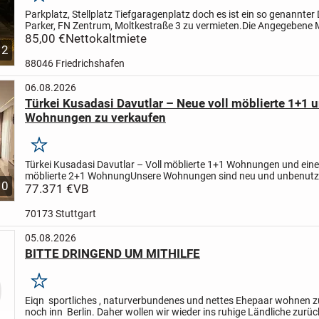
Merken
Parkplatz, Stellplatz Tiefgaragenplatz doch es ist ein so genannter
Parker, FN Zentrum, Moltkestraße 3 zu vermieten.
Die Angegebene M
inklusive der 36 € Hausgeld aus der Eigentümergemei...
85,00 €
Nettokaltmiete
2
88046 Friedrichshafen
06.08.2026
Türkei Kusadasi Davutlar – Neue voll möblierte 1+1 
Wohnungen zu verkaufen
Merken
Türkei Kusadasi Davutlar – Voll möblierte 1+1 Wohnungen und eine 
möblierte 2+1 Wohnung
Unsere Wohnungen sind neu und unbenutz
10
befinden sich in der Nähe von Supermärkten, dem Gesundheitszent.
77.371 €
VB
70173 Stuttgart
05.08.2026
BITTE DRINGEND UM MITHILFE
Merken
Eiqn sportliches , naturverbundenes und nettes Ehepaar wohnen zu
noch inn Berlin. Daher wollen wir wieder ins ruhige Ländliche zu