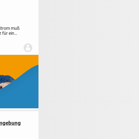
.Strom muß
 für ein
Umgebung