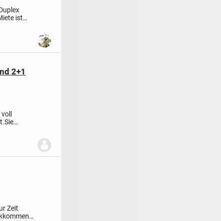
 Duplex
iete ist
und 2+1
voll
t.
Sie
..
r Zeit
rückkommen