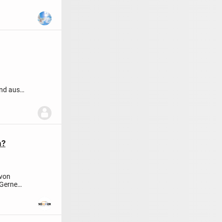
nd aus
n?
 von
Gerne