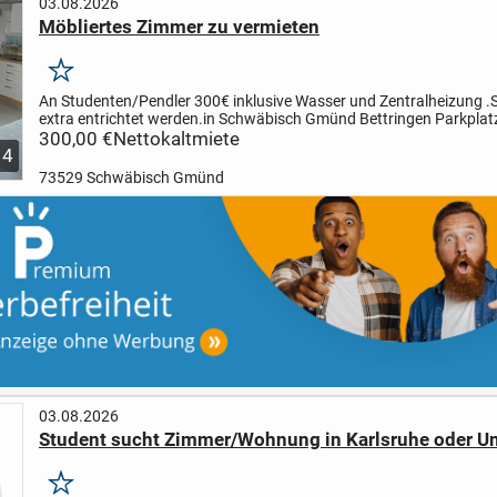
03.08.2026
Möbliertes Zimmer zu vermieten
Merken
An Studenten/Pendler 300€ inklusive Wasser und Zentralheizung 
extra entrichtet werden.
in Schwäbisch Gmünd Bettringen Parkplatz
Auto am Straßenrand gibt es immer,ein Fahrrad kann...
300,00 €
Nettokaltmiete
4
73529 Schwäbisch Gmünd
03.08.2026
Student sucht Zimmer/Wohnung in Karlsruhe oder 
Merken