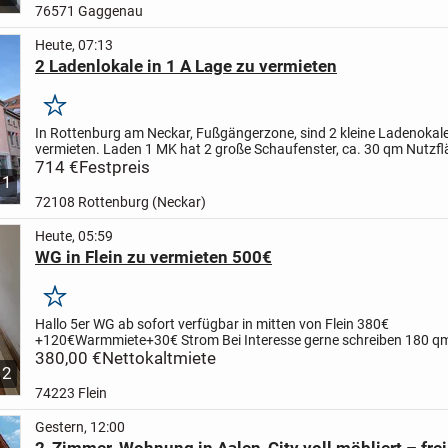
76571 Gaggenau
Heute, 07:13
2 Ladenlokale in 1 A Lage zu vermieten
Merken
In Rottenburg am Neckar, Fußgängerzone, sind 2 kleine Ladenokal
vermieten. Laden 1 MK hat 2 große Schaufenster, ca. 30 qm Nutzfl
Waschbecken, Nachtspeicherheizung. Ladenlokal 2 M hat 1 großes.
714 €
Festpreis
1
72108 Rottenburg (Neckar)
Heute, 05:59
WG in Flein zu vermieten 500€
Merken
Hallo
5er WG ab sofort verfügbar in mitten von Flein
380€
+120€Warmmiete+30€ Strom
Bei Interesse gerne schreiben
180 q
Etagen ab sofort verfügbar
380,00 €
Nettokaltmiete
12
74223 Flein
Gestern, 12:00