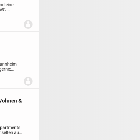
nd eine
 WG-
 Mannheim
 gerne:
 Wohnen &
apartments
 selten auf