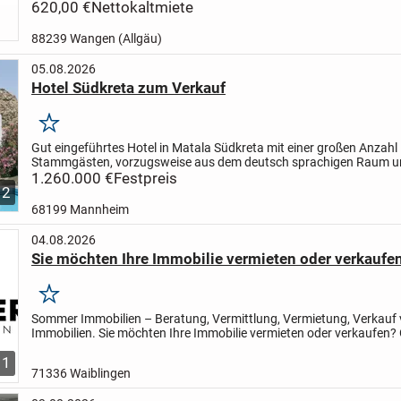
und suchen im wunderschönen Wangen im Allgäu, eine...
620,00 €
Nettokaltmiete
88239 Wangen (Allgäu)
05.08.2026
Hotel Südkreta zum Verkauf
Merken
Gut eingeführtes Hotel in Matala Südkreta mit einer großen Anzahl
Stammgästen, vorzugsweise aus dem deutsch sprachigen Raum u
Frankreich.
1.260.000 €
Matala:
Festpreis
Matala ist ein Dorf an der Südküste der...
12
68199 Mannheim
04.08.2026
Sie möchten Ihre Immobilie vermieten oder verkaufe
Merken
Sommer Immobilien – Beratung, Vermittlung, Vermietung, Verkauf
Immobilien.
Sie möchten Ihre Immobilie vermieten oder verkaufen?
unterstütze ich Sie als Immobilienmakler (IHK) bei Ihrem...
1
71336 Waiblingen