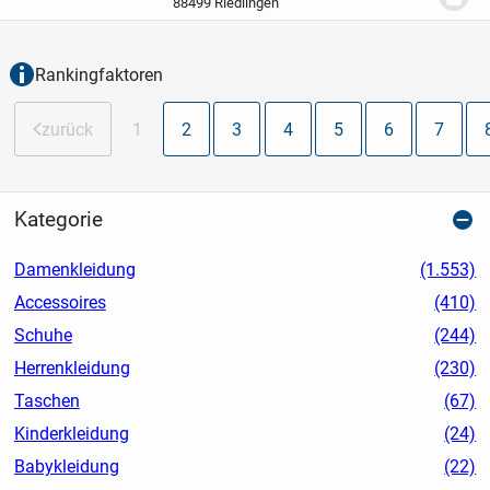
88499 Riedlingen
STIEFEL *...
Rankingfaktoren
zurück
1
2
3
4
5
6
7
Kategorie
Damenkleidung
(1.553)
Accessoires
(410)
Schuhe
(244)
Herrenkleidung
(230)
Taschen
(67)
Kinderkleidung
(24)
Babykleidung
(22)