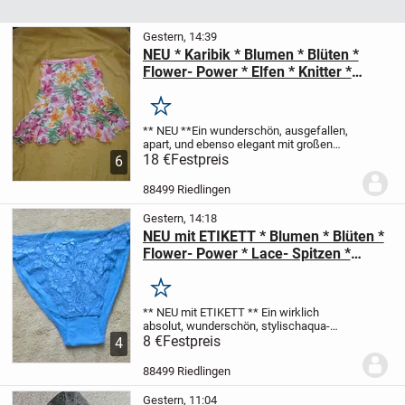
Gestern, 14:39
NEU * Karibik * Blumen * Blüten *
Flower- Power * Elfen * Knitter *
Crinkel * Seiden- Chiffon * Zipfel * A-
Linie * Rock "HIRSCH." Gr. 38- 40/ S-
Merken
M * pink * rosè grün * mandarin *
** NEU **
Ein wunderschön, ausgefallen,
orange * gelb * weiß *
apart, und ebenso elegant
mit großen
Karibik- Blumen * Blütem * Flower-
18 €
Festpreis
6
Power
pink * rosè grün * mandarin *
orange * gelb * weiß *
Elfen * Festival *...
88499 Riedlingen
Gestern, 14:18
NEU mit ETIKETT * Blumen * Blüten *
Flower- Power * Lace- Spitzen *
DESIGNER * Unter- Höschen * Hipster
* Slip * Unterhose * Gr. 36- 38/ S *
Merken
aqua- türkis *
** NEU mit ETIKETT **
Ein wirklich
absolut, wunderschön, stylisch
aqua-
türkis
8 €
Festpreis
Blumen * Blüten * Flower- Power *
4
Lace- Spitzen
DESIGNER
Hipster *
UNTER- HÖSCHEN * SLIP * UNTERHOSE
88499 Riedlingen
Größe 36-...
Gestern, 11:04