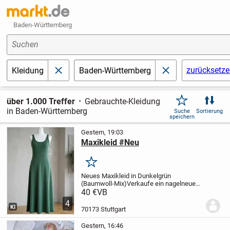
Baden-Württemberg
Suchen
zurücksetz
Kleidung
Baden-Württemberg
schließen
schließen
über 1.000 Treffer
Gebrauchte-Kleidung
in Baden-Württemberg
Suche
Sortierung
speichern
Gestern, 19:03
Maxikleid #Neu
Merken
Neues Maxikleid in Dunkelgrün
(Baumwoll-Mix)
​Verkaufe ein nagelneues,
ungetragenes grünes Maxikleid (Schild ist
40 €
VB
noch dran!). Es hat einen wunderschönen,
4
figurschmeichelnden Schnitt und lässt
KI
70173 Stuttgart
sich...
Gestern, 16:46