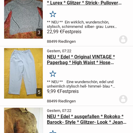
* Lurex * Glitzer * Strick- Pullover
"Danity TU" Gr. 38- 42/ S- M *
Oversize * silber- grau *
Merken
** NEU **
Ein wirklich, wunderschön,
stylisch, schimmernd
silber- grau
Lurex *
Glitzer * Abend * Ausgeh
22,99 €
Festpreis
Langarm
3
Strick- PULLOVER
** Danity TU **
Größe
36- 38, 40/ S- M *...
88499 Riedlingen
Gestern, 07:22
NEU * Edel * Original VINTAGE *
Paperbag * High Waist * Hose
"RIGANI" Gr. 34- 36/ XS- S * hell-
himmel- blau * serenity *
Merken
** NEU **
Eine wunderschön, edel und
unheimlich stylisch
hell- himmel- blau *
serenity
9,99 €
Festpreis
Original VINTAGE
High- Waist *
5
Paper bag
Anzug HOSE
** RIGANI **
Größe 34- 36/ XS- S
Maße: ...
88499 Riedlingen
Gestern, 07:22
NEU * Edel * ausgefallen * Rokoko *
Barock- Style * Glitzer- Look * Jeans
* Jacke "BIBA by ESCADA" Gr. 34- 36/