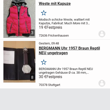
Weste mit Kapuze
Merken
Modisch schicke Weste, wattiert mit
Kaputze,
Fabrikat: Much More mit 3
Außentaschen, Größe M, Zustand: Sehr
19 €
Festpreis
gut
Kaputze mit Reißverschluss
3
abtrennbar
Versandkosten: 5,19 DHL
72636 Frickenhausen
Gestern, 09:48
BERGMANN Uhr 1957 Braun Reptil
NEU ungetragen
Merken
BERGMANN Uhr 1957 Braun Reptil NEU
ungetragen
Gehäuse Ø ca. 38 mm,
silberfarbenes Zifferblatt mit
30 €
Festpreis
8
Sonnenschliff, Qualitätsquarzwerk mit
Datumsanzeige,Edelstahlboden,
70378 Stuttgart
Einzelnummerierung, braunes...