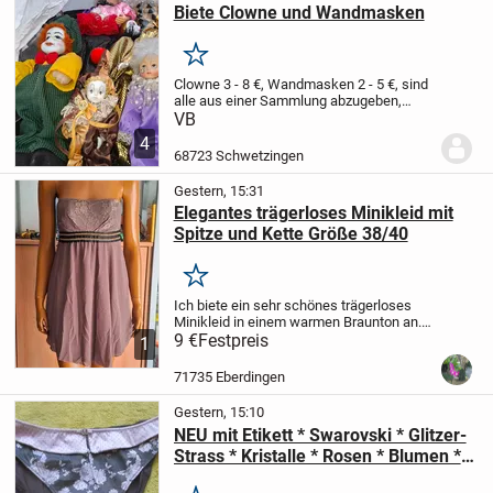
Biete Clowne und Wandmasken
Merken
Clowne 3 - 8 €, Wandmasken 2 - 5 €, sind
alle aus einer Sammlung abzugeben,
guter bis sehr guter Erhalt, bei
VB
Mehrabnahme gebe ich gerne Rabatt,
4
Versand ist auf Ihre Verantwortung und
68723 Schwetzingen
Kosten möglich,...
Gestern, 15:31
Elegantes trägerloses Minikleid mit
Spitze und Kette Größe 38/40
Merken
Ich biete ein sehr schönes trägerloses
Minikleid in einem warmen Braunton an.
Das Kleid besticht durch sein Oberteil aus
9 €
Festpreis
1
zarter Spitze und den fließenden, leichten
Rockteil. Ein besonderer Hingucker...
71735 Eberdingen
Gestern, 15:10
NEU mit Etikett * Swarovski * Glitzer-
Strass * Kristalle * Rosen * Blumen *
Blüten * Flower * Punkte * Tupfen *