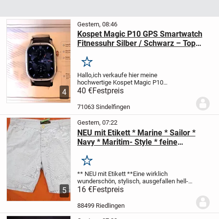
Gestern, 08:46
Kospet Magic P10 GPS Smartwatch
Fitnessuhr Silber / Schwarz – Top
Zustand!
Merken
Hallo,
ich verkaufe hier meine
hochwertige Kospet Magic P10
Smartwatch.
40 €
Festpreis
Das Gehäuse ist in
4
elegantem Silber gehalten, kombiniert mit
einem sportlichen schwarzen
71063 Sindelfingen
Silikonarmband.
Die Uhr befindet sich...
Gestern, 07:22
NEU mit Etikett * Marine * Sailor *
Navy * Maritim- Style * feine
Streifen * Bermuda * Short * Hose
"PREMIUM by JACK & JONES" Gr. 46-
Merken
48/ S- M * hell- blau * weiß *
** NEU mit Etikett **
Eine wirklich
wunderschön, stylisch, ausgefallen
hell-
blau * weiß
16 €
Festpreis
Herren
BERMUDA- SHORT *
5
HOSE
im angesagten Look
** PREMIUM
by JACK & JONES **
Größe 46- 48 /...
88499 Riedlingen