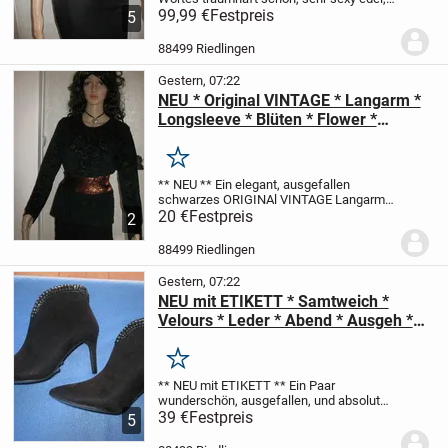
absolut stylisch und exklusiv
99,99 €
Festpreis
schwarzes
5
hochwertigste Lace- Spitzen
mit
unzähligen, romantischen, Blumen *...
88499 Riedlingen
Gestern, 07:22
NEU * Original VINTAGE * Langarm *
Longsleeve * Blüten * Flower *
Ausbrenner * Samt * T- Shirt "FRAPP"
Gr. 38- 40, 42/ S- M * schwarz *
Merken
Gothic *
** NEU **
Ein elegant, ausgefallen
schwarzes
ORIGINAl VINTAGE
Langarm *
Longsleeve
20 €
Festpreis
Blüten Ausbrenner Samt
T-
2
SHIRT
oder auch
leichter PULLOVER
**
FRAPP **
Größe 38- 40, 42/...
88499 Riedlingen
Gestern, 07:22
NEU mit ETIKETT * Samtweich *
Velours * Leder * Abend * Ausgeh *
Swarovski * Strass * Stiefel *
Stiefeletten * Unkle Boots "Buffalo"
Merken
Gr. 37/ 4 * schwarz * Gothic *
** NEU mit ETIKETT **
Ein Paar
wunderschön, ausgefallen, und absolut
stylisch,
39 €
Festpreis
traumhaft und samt- weiche
5
schwarze
Anlass * Abend * Ausgeh
Velours- Leder Imitat * Vegan
High Heels