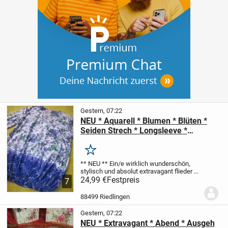
Gestern, 07:22
NEU * Aquarell * Blumen * Blüten *
Seiden Strech * Longsleeve *
Langarm * TUNIKA * T- Shirt "Alfredo
Pauly" Original * Gr. 36- 38/ S * flieder
Merken
* lila * veilchen * grün *
** NEU **
Ein/e wirklich wunderschön,
stylisch und absolut extravagant
flieder *
lila * veilchen * grün * im Ombre * Farb-
24,99 €
Festpreis
7
Verlauf
Aquarell * Blumen * Blüten
Rundum * Allover
im angesagten...
88499 Riedlingen
Gestern, 07:22
NEU * Extravagant * Abend * Ausgeh