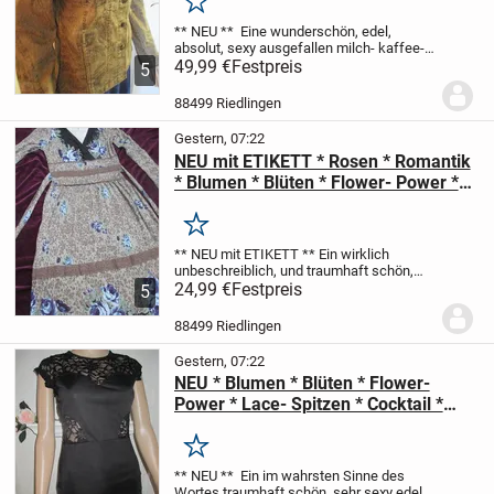
XS- S * braun *
Merken
** NEU **
Eine wunderschön, edel,
absolut, sexy ausgefallen
milch- kaffee-
braune
49,99 €
im Barock- Style mit den
Festpreis
5
dementsprechenden Blüten- Ornamenten
Glitzer
JEANS- Jacke
im modischen
88499 Riedlingen
Glimmer- Look...
Gestern, 07:22
NEU mit ETIKETT * Rosen * Romantik
* Blumen * Blüten * Flower- Power *
Hippie * Boho * Baumwolle Spitze *
Maxi * Strech- Kleid ''Oasis'' Gr. 34-
Merken
38/ XS- S * bunt *
** NEU mit ETIKETT **
Ein wirklich
unbeschreiblich, und traumhaft schön,
sehr edel, total exklusiv, und sehr
24,99 €
Festpreis
5
ausgefallen
hell- blau * khaki- grün *
nougat- braun * cremè- beige * buntes
88499 Riedlingen
Rosen *...
Gestern, 07:22
NEU * Blumen * Blüten * Flower-
Power * Lace- Spitzen * Cocktail *
Abend * Etui * Bodycon
* Kleid "MARC JACOBS" Gr. 34- 36/
Merken
XS- S * schwarz * Gothic *
** NEU **
Ein im wahrsten Sinne des
Wortes traumhaft schön, sehr sexy edel,