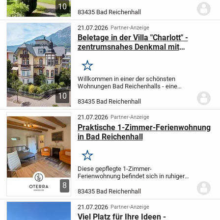
Diese attraktive 3-Zimmer-
10
Erdgeschosswohnung befindet sich in
83435 Bad Reichenhall
einer begehrten Wohnlage von Bad
Reichenhall im Ortsteil...
21.07.2026
Partner-Anzeige
Beletage in der Villa "Charlott" -
zentrumsnahes Denkmal mit
Bergblick
Merken
Willkommen in einer der schönsten
Wohnungen Bad Reichenhalls - eine
großzügige Etagenwohnung auf ca. 185
10
m² Wohnfläche, die höchste Ansprüche
83435 Bad Reichenhall
an Wohnkomfort und Stil erfüllt. Die in der
ruhigen...
21.07.2026
Partner-Anzeige
Praktische 1-Zimmer-Ferienwohnung
in Bad Reichenhall
Merken
Diese gepflegte 1-Zimmer-
Ferienwohnung befindet sich in ruhiger
Lage im Ortsteil Karlstein von Bad
8
Reichenhall und bietet auf ca. 30 m² eine
83435 Bad Reichenhall
praktische und durchdachte
Raumaufteilung.
Der helle Wohn-...
21.07.2026
Partner-Anzeige
Viel Platz für Ihre Ideen -