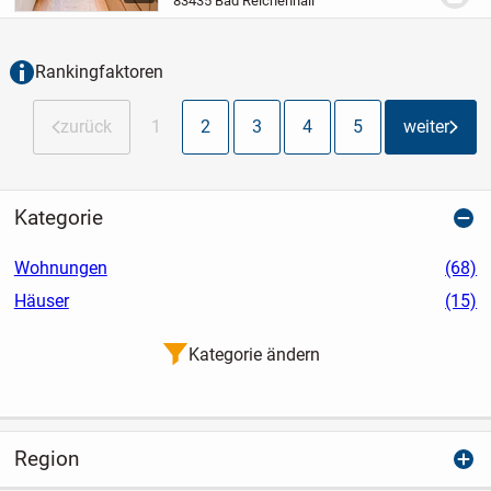
83435 Bad Reichenhall
komplett möbliert und sofort bezugsfertig
ist,...
Rankingfaktoren
zurück
1
2
3
4
5
weiter
Kategorie
Wohnungen
(68)
Häuser
(15)
Kategorie ändern
Region