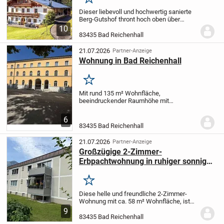
Merken
Dieser liebevoll und hochwertig sanierte
Berg-Gutshof thront hoch oben über
Unken im Salzburger Saalachtal nur einige
10
km von Bad Reichenhall entfernt. Auf
83435 Bad Reichenhall
900m lebt es sich über den Dingen!
Ruhiges...
21.07.2026
Partner-Anzeige
Wohnung in Bad Reichenhall
Merken
Mit rund 135 m² Wohnfläche,
beeindruckender Raumhöhe mit
Gewölbedecken und einem großzügigen
Grundriss bietet die Immobilie die
6
perfekte Symbiose zum Wohnen im
83435 Bad Reichenhall
Altbau.
Sie wohnen stilvoll, zentral und...
21.07.2026
Partner-Anzeige
Großzügige 2-Zimmer-
Erbpachtwohnung in ruhiger sonniger
Lage von Kirchberg/Bad Reichenhall
Merken
Diese helle und freundliche 2-Zimmer-
Wohnung mit ca. 58 m² Wohnfläche, ist
absolut ihren Preis wert. Sie befindet sich
9
im 1.OG einer Wohnanlage, die Anfang
83435 Bad Reichenhall
der sechziger Jahre in Kirchberg erbaut...