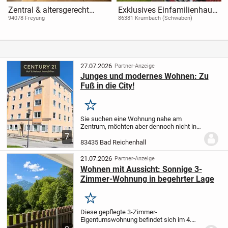
Zentral & altersgerecht
Exklusives Einfamilienhaus
wohnen mit Terrasse &
mit zahlreichen Highlights
94078 Freyung
86381 Krumbach (Schwaben)
Garten | Moderner Neubau
in ruhiger Umgebung
KfW40 QNG
27.07.2026
Partner-Anzeige
Junges und modernes Wohnen: Zu
Fuß in die City!
Merken
Sie suchen eine Wohnung nahe am
Zentrum, möchten aber dennoch nicht in
der Hektik der Stadt feststecken?
Lieber
7
den Bergblick vor der Tür haben und
83435 Bad Reichenhall
gleichzeitig gut angebunden sein?
Dann
ist diese...
21.07.2026
Partner-Anzeige
Wohnen mit Aussicht: Sonnige 3-
Zimmer-Wohnung in begehrter Lage
Merken
Diese gepflegte 3-Zimmer-
Eigentumswohnung befindet sich im 4.
Obergeschoss eines Mehrfamilienhauses