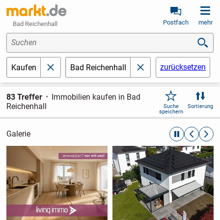
Postfach
mehr
Bad Reichenhall
Suchen
zurücksetzen
Kaufen
Bad Reichenhall
schließen
schließen
83 Treffer
Immobilien kaufen in Bad
Reichenhall
Suche
Sortierung
speichern
Galerie
automatische R
zurückblät
weite