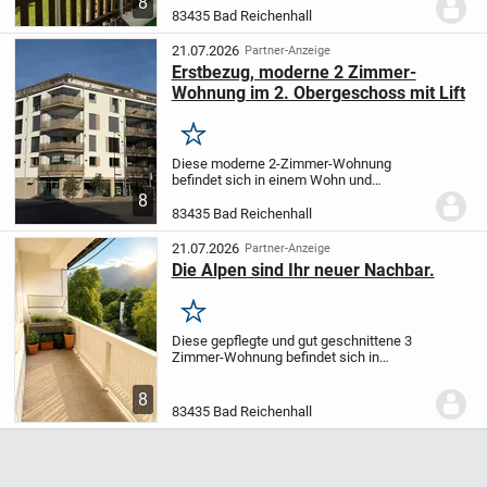
8
und überzeugt durch ihre attraktive Lage,
83435 Bad Reichenhall
einen herrlichen Bergblick sowie eine
durchdachte...
21.07.2026
Partner-Anzeige
Erstbezug, moderne 2 Zimmer-
Wohnung im 2. Obergeschoss mit Lift
Merken
Diese moderne 2-Zimmer-Wohnung
befindet sich in einem Wohn und
Geschäftsgebäude inmittten der Stadt
8
Bad Reichenhall. Sie überzeugt durch eine
83435 Bad Reichenhall
sehr zentrale Lage in Bad Reichenhall,
kurze Wege und eine...
21.07.2026
Partner-Anzeige
Die Alpen sind Ihr neuer Nachbar.
Merken
Diese gepflegte und gut geschnittene 3
Zimmer-Wohnung befindet sich in
attraktiver Lage von Bad Reichenhall und
überzeugt durch helle Räume, eine
8
angenehme Wohnatmosphäre sowie
83435 Bad Reichenhall
einen wunderschönen...