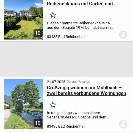
Reiheneckhaus mit Garten und
Bergblick in Bad Reichenhall
Merken
Dieses charmante Reiheneckhaus ca.
aus dem Baujahr 1976 befindet sich in
ruhiger Wohnlage von Bad Reichenhall
10
und überzeugt durch seine besondere
83435 Bad Reichenhall
Split-Level-Bauweise sowie ein
attraktives Grundstück...
21.07.2026
Partner-Anzeige
Großzügig wohnen am Mühlbach –
zwei bereits verbundene Wohnungen
Merken
In ruhiger Lage zwischen einem
Seitenarm des Mühlbachs und dem
Weißbach bietet sich eine seltene
10
Gelegenheit: Zwei direkt
83435 Bad Reichenhall
nebeneinanderliegende Wohnungen in