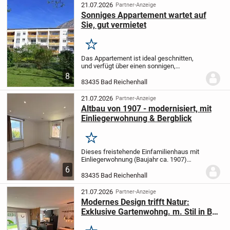
einem gepflegten Mehrfamilienhaus mit
21.07.2026
Partner-Anzeige
nur...
Sonniges Appartement wartet auf
Sie, gut vermietet
Merken
Das Appartement ist ideal geschnitten,
und verfügt über einen sonnigen,
überdachten Balkon der nach Süden
8
ausgerichtet ist. Vom Eingangsbereich
83435 Bad Reichenhall
mit kleiner Diele erreichen sie das
Badezimmer und den...
21.07.2026
Partner-Anzeige
Altbau von 1907 - modernisiert, mit
Einliegerwohnung & Bergblick
Merken
Dieses freistehende Einfamilienhaus mit
Einliegerwohnung (Baujahr ca. 1907)
verbindet den Charme eines Altbaus mit
6
einer in den vergangenen Jahren
83435 Bad Reichenhall
erneuerten Haustechnik. Zwischen 2018
und 2023 wurde...
21.07.2026
Partner-Anzeige
Modernes Design trifft Natur:
Exklusive Gartenwohng. m. Stil in Bad
Reichenhall