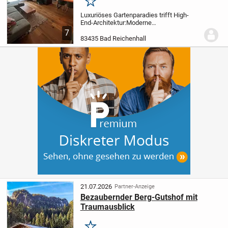
Merken
Luxuriöses Gartenparadies trifft High-
End-Architektur:
Moderne
Terrassenwohnung mit Wow-
7
Effekt
Willkommen in Ihrem neuen
83435 Bad Reichenhall
Traumzuhause! Diese außergewöhnliche,
aufwendig gestaltete
Terrassenwohnung...
21.07.2026
Partner-Anzeige
Bezaubernder Berg-Gutshof mit
Traumausblick