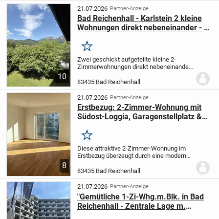
21.07.2026
Partner-Anzeige
Bad Reichenhall - Karlstein 2 kleine
Wohnungen direkt nebeneinander - 2
x 2 oder 1 x 4 Zimmer möglich
Merken
Zwei geschickt aufgeteilte kleine 2-
Zimmerwohnungen direkt nebeneinander
gelegen bieten viele
10
Nutzungsmöglichkeiten als Anlage oder
83435 Bad Reichenhall
zum selbst nutzen. Die identisch
geplanten Wohnungen bieten ein...
21.07.2026
Partner-Anzeige
Erstbezug: 2-Zimmer-Wohnung mit
Südost-Loggia, Garagenstellplatz &
Kellerabteil
Merken
Diese attraktive 2-Zimmer-Wohnung im
Erstbezug überzeugt durch eine moderne,
hochwertige Ausstattung und eine
8
durchdachte Raumaufteilung. Dank
83435 Bad Reichenhall
Schallschutzfenstern wohnen Sie trotz
zentraler Lage...
21.07.2026
Partner-Anzeige
"Gemütliche 1-Zi-Whg.m.Blk. in Bad
Reichenhall - Zentrale Lage m.
Alpenflair"