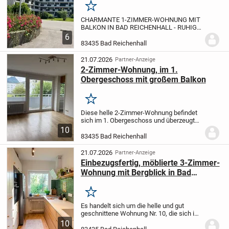
Merken
CHARMANTE 1-ZIMMER-WOHNUNG MIT
BALKON IN BAD REICHENHALL - RUHIGE
LAGE NAHE DEM ZENTRUM
In einer der
6
begehrtesten Wohngegenden von Bad
83435 Bad Reichenhall
Reichenhall befindet sich diese helle und
gepflegte 1-Zimmer-Woh...
21.07.2026
Partner-Anzeige
2-Zimmer-Wohnung, im 1.
Obergeschoss mit großem Balkon
Merken
Diese helle 2-Zimmer-Wohnung befindet
sich im 1. Obergeschoss und überzeugt
durch eine durchdachte Raumaufteilung
10
sowie einen wunderschönen
83435 Bad Reichenhall
Ausblick.
Das großzügige Wohnzimmer
bietet direkten Zugang...
21.07.2026
Partner-Anzeige
Einbezugsfertig, möblierte 3-Zimmer-
Wohnung mit Bergblick in Bad
Reichenhall
Merken
Es handelt sich um die helle und gut
geschnittene Wohnung Nr. 10, die sich in
einer attraktiven Wohnlage von Bad
10
Reichenhall befindet. Da die Immobilie