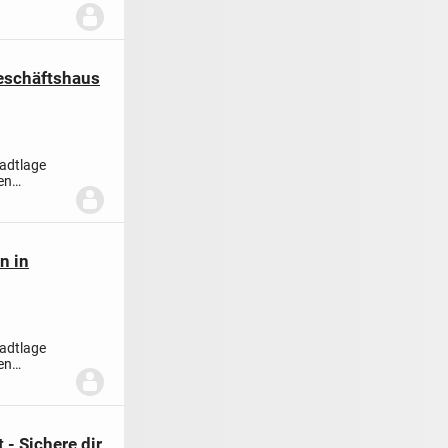
Geschäftshaus
tadtlage
en
.
n in
tadtlage
en
.
 - Sichere dir