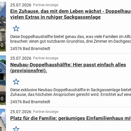
25.07.2026
Partner-Anzeige
Ein Zuhause, das mit dem Leben wächst - Doppelhaus
vielen Extras in ruhiger Sackgassenlage
Merken
Diese Doppelhaushälfte bietet genau das, was viele Familien im All
brauchen: einen gut nutzbaren Grundriss, drei Zimmer im Dachgesc
10
Wintergarten, einen eigenen Garten und reichlich...
24576 Bad Bramstedt
25.07.2026
Partner-Anzeige
Neubau-Doppelhaushälfte: Hier passt einfach alles
(provisionsfrei).
Merken
Diese exklusive Neubau-Doppelhaushälfte in Sackgassenlage bietet
Zuhause, das höchsten Ansprüchen gerecht wird. Errichtet auf ein
10
geteilten Grundstück und nach modernsten Baustandards,...
24576 Bad Bramstedt
25.07.2026
Partner-Anzeige
Platz für die Familie: geräumiges Einfamilienhaus mi