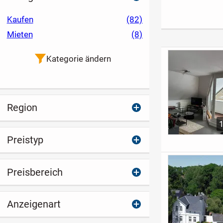
den Anker zu
Erbpachtgrundstüc
wird wahr
werfen!
k
Kaufen
(82)
Mieten
(8)
Kategorie ändern
Region
Preistyp
Preisbereich
Anzeigenart