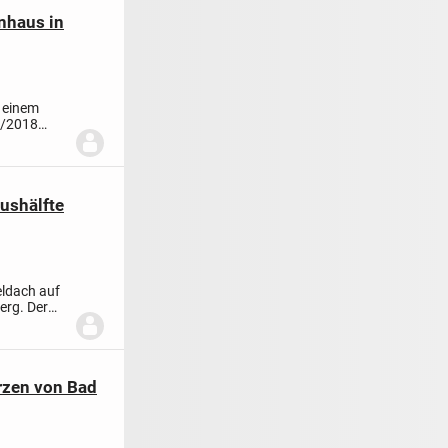
nhaus in
 einem
7/2018
ushälfte
eldach auf
erg. Der
rzen von Bad