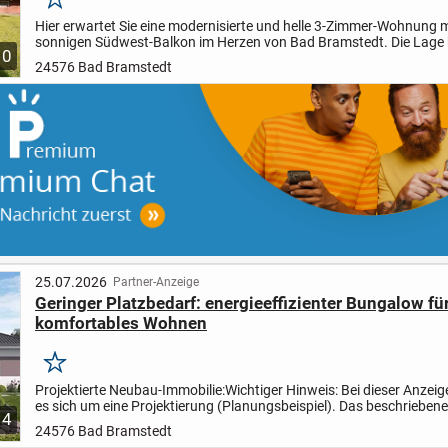
Merken
Hier erwartet Sie eine modernisierte und helle 3-Zimmer-Wohnung 
sonnigen Südwest-Balkon im Herzen von Bad Bramstedt. Die Lage b
10
gute Infrastruktur mit kurzen Wegen im Alltag....
24576 Bad Bramstedt
25.07.2026
Partner-Anzeige
Geringer Platzbedarf: energieeffizienter Bungalow fü
komfortables Wohnen
Merken
Projektierte Neubau-Immobilie:
Wichtiger Hinweis:
Bei dieser Anzeig
es sich um eine Projektierung (Planungsbeispiel). Das beschriebene
4
noch nicht gebaut, sondern dient als...
24576 Bad Bramstedt