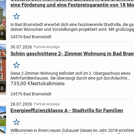
eine Förderung und eine Festpreisgarantie von 18 M
Merken
In Bad Bramstedt erwartet dich eine faszinierende Stadtvilla, die g
deinen Wünschen und Vorstellungen projektiert wird. Mit großzügi
10
m² Wohnfläche und einem charmanten Grundstück von...
24576 Bad Bramstedt
30.07.2026
Partner-Anzeige
Schön geschnittene 2- Zimmer Wohnung in Bad Bram
Merken
Diese 2-Zimmer-Wohnung befindet sich im 2. Obergeschoss eines
Mehrfamilienhauses. Sie überzeugt durch eine gut durchdachte
Raumaufteilung und helle Räume. Vom Flur aus sind alle Räume zu
735,00 €
Nettokaltmiete
10
Das...
24576 Bad Bramstedt
28.07.2026
Partner-Anzeige
Energieeffizienzklasse A - Stadtvilla für Familien
Merken
Willkommen in Ihrem neuen Zuhause! Dieses im Jahr 2018 errichte