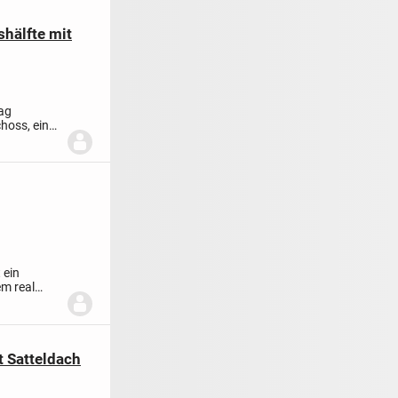
hälfte mit
tag
hoss, einen
 ein
em real
t Satteldach