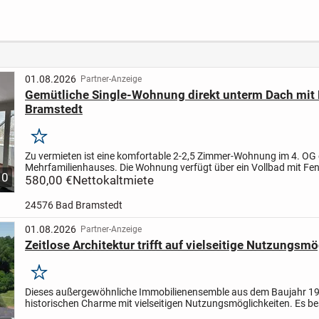
Wohnl
Bruns
01.08.2026
Partner-Anzeige
Gemütliche Single-Wohnung direkt unterm Dach mit 
Bramstedt
Merken
Zu vermieten ist eine komfortable 2-2,5 Zimmer-Wohnung im 4. OG 
Mehrfamilienhauses. Die Wohnung verfügt über ein Vollbad mit Fe
10
Waschmaschinenanschluss sowie einem mittelgroßem...
580,00 €
Nettokaltmiete
24576 Bad Bramstedt
01.08.2026
Partner-Anzeige
Zeitlose Architektur trifft auf vielseitige Nutzungsm
Merken
Dieses außergewöhnliche Immobilienensemble aus dem Baujahr 19
historischen Charme mit vielseitigen Nutzungsmöglichkeiten. Es be
einer repräsentativen Villa mit ca. 196 m² Gesamtfläc...