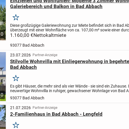
Einziehen und Wohlfühlen! Moderne 3 Zimmer Wohn
Galeriebereich und Balkon in Bad Abbach
Merken
Diese großzügige Galeriewohnung zur Miete befindet sich in Bad 
überzeugt mit einer Wohnfläche von ca. 107,00 m² sowie einer du
10
Raumaufteilung.
1.160,00 €
Nettokaltmiete
Die Wohnung befindet sich im 3....
93077 Bad Abbach
23.07.2026
Partner-Anzeige
Stilvolle Wohnvilla mit Einliegerwohnung in begehrt
Bad Abbach
Merken
Es gibt Häuser, die mehr sind als vier Wände - sie sind ein Zuhause.
neuwertige Wohnvilla in ruhiger, gewachsener Wohnlage von Bad 
10
bietet genau das: ein stilvolles Wohnambiente mit viel...
93077 Bad Abbach
21.07.2026
Partner-Anzeige
2-Familienhaus in Bad Abbach - Lengfeld
Merken