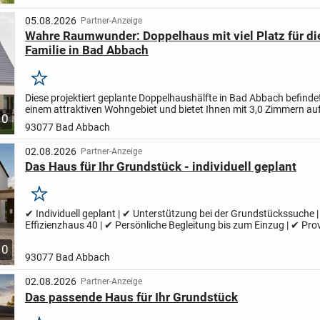
05.08.2026
Partner-Anzeige
Wahre Raumwunder: Doppelhaus mit viel Platz für di
Familie in Bad Abbach
Merken
Diese projektiert geplante Doppelhaushälfte in Bad Abbach befindet
einem attraktiven Wohngebiet und bietet Ihnen mit 3,0 Zimmern au
10
Wohnfläche ein behagliches Zuhause für Ihre...
93077 Bad Abbach
02.08.2026
Partner-Anzeige
Das Haus für Ihr Grundstück - individuell geplant
Merken
✔ Individuell geplant | ✔ Unterstützung bei der Grundstückssuche 
Effizienzhaus 40 | ✔ Persönliche Begleitung bis zum Einzug | ✔ Provi
✔ Regional | ✔ Wolf System | ✔ Holzhaus Ihr Zuhause...
10
93077 Bad Abbach
02.08.2026
Partner-Anzeige
Das passende Haus für Ihr Grundstück