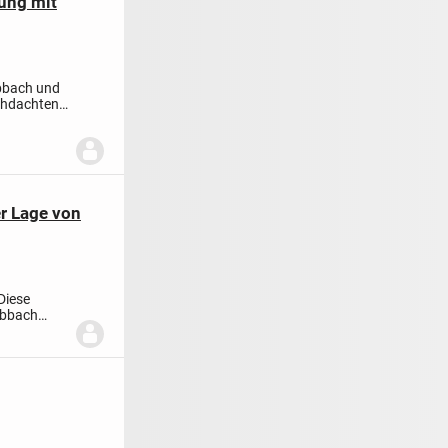
ung mit
Abbach und
rchdachten
er Lage von
 Diese
Abbach