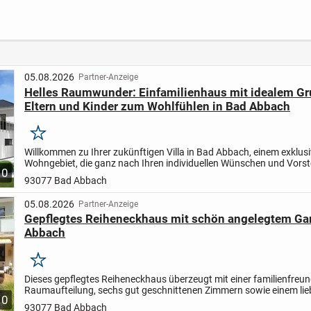
mit viel
Münc
en
Lebensqualität
Schwa
15.08
05.08.2026
Partner-Anzeige
Helles Raumwunder: Einfamilienhaus mit idealem Gru
Eltern und Kinder zum Wohlfühlen in Bad Abbach
Merken
Willkommen zu Ihrer zukünftigen Villa in Bad Abbach, einem exklus
Wohngebiet, die ganz nach Ihren individuellen Wünschen und Vorst
10
projektiert wird. Mit einer großzügigen Wohnfläche von...
93077 Bad Abbach
05.08.2026
Partner-Anzeige
Gepflegtes Reiheneckhaus mit schön angelegtem Gar
Abbach
Merken
Dieses gepflegtes Reiheneckhaus überzeugt mit einer familienfreun
Raumaufteilung, sechs gut geschnittenen Zimmern sowie einem lie
10
angelegten Garten. Die ruhige Wohnanlage in Bad Abbach,...
93077 Bad Abbach