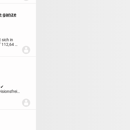
e ganze
 sich in
f 112,64 m²
| ✔
sionsfrei |