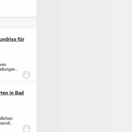
hen-
Bezugsfrei ab Mitte
Lappersdorf nahe
bing — ab
August 2026
Regensburg
.2026
ndriss für
iven
ellungen
ten in Bad
dlichen
bevoll