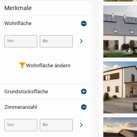
Merkmale
Wohnfläche
Von
Bis
Abschicken
Wohnfläche ändern
Grundstücksfläche
Zimmeranzahl
Von
Bis
Abschicken