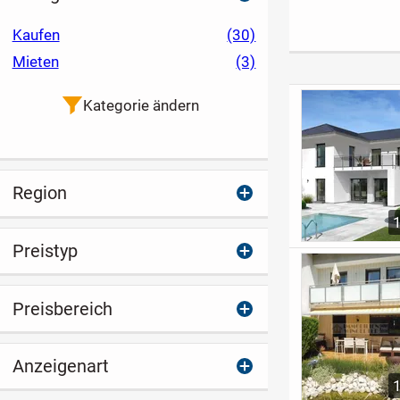
haus*
neuem Glanz
erweckt werd
Kaufen
(30)
Mieten
(3)
Kategorie ändern
Region
Preistyp
Preisbereich
Anzeigenart