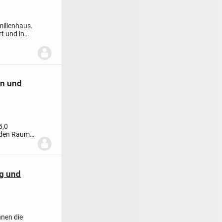
milienhaus.
t und in
en und
5,0
 den Raum,
g und
hnen die