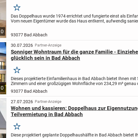
Merken
Das Doppelhaus wurde 1974 errichtet und fungierte einst als Einfa
Vom neuen Eigentümer wurde das Haus entkernt, aufwendig sanier
zwei Wohnungen, eigentlich zwei Doppelhaushälften...
10
93077 Bad Abbach
30.07.2026
Partner-Anzeige
Sonniger Wohntraum für die ganze Familie - Einzieh
glücklich sein in Bad Abbach
Merken
Dieses projektierte Einfamilienhaus in Bad Abbach bietet Ihnen mit 
Zimmern und einer großzügigen Wohnfläche von 234,29 m² genau
10
den Sie für Ihre Familie und Ihre individuellen Bedürfniss...
93077 Bad Abbach
27.07.2026
Partner-Anzeige
Wohnen und kassieren: Doppelhaus zur Eigennutzun
Teilvermietung in Bad Abbach
Merken
Diese projektiert geplante Doppelhaushälfte in Bad Abbach bietet I