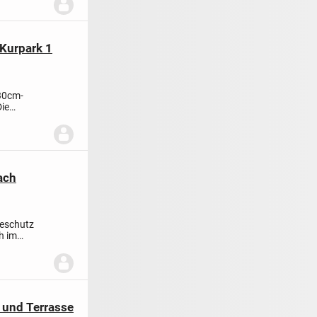
Kurpark 1
 30cm-
ie
llt....
ach
meschutz
h im
 und Terrasse