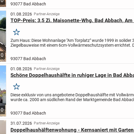
10
93077 Bad Abbach
01.08.2026
Partner-Anzeige
TOP-Preis: 3,5 Zi. Maisonette-Whg. Bad Abbach, Am 
Merken
Zum Haus: Diese Wohnanlage "Am Torplatz" wurde 1999 in solider
Ziegelbauweise mit einem 6cm-Vollwärmeschutzsystem errichtet. D
Wohnungstrennwände wurden in Schallschutzziegelmauerwerk erste
10
93077 Bad Abbach
01.08.2026
Partner-Anzeige
Schöne Doppelhaushälfte in ruhiger Lage in Bad Abb
Merken
Diese exklusiv von uns angebotene Doppelhaushälfte mit Vollwär
wurde ca. 2000 am südlichen Rand der Marktgemeinde Bad Abbac
Ortsteil Weichs errichtet. Die Lage in der Nähe der Kaisertherme...
10
93077 Bad Abbach
31.07.2026
Partner-Anzeige
Doppelhaushälftenwohnung - Kernsaniert mit Garten