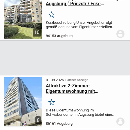
Augsburg ( Prinzstr / Ecke
Remboldstr.) + Tiefgaragen Stellplatz
Merken
Kurzbeschreibung Unser Angebot erfolgt
gemäß der uns vom Eigentümer erteilten
Informationen, jedoch ohne Gewähr für
10
die Richtigkeit und Vollständigkeit.
86153 Augsburg
Schadensersatzansprüche sind uns
gegenüber,...
01.08.2026
Partner-Anzeige
Attraktive 2-Zimmer-
Eigentumswohnung mit
hervorragender Anbindung in
Augsburg-Schwabencenter
Merken
Diese Eigentumswohnung im
Schwabencenter in Augsburg bietet eine
hervorragende Gelegenheit sowohl für
8
Eigennutzer als auch für
86161 Augsburg
Kapitalanleger.
Mit einer Wohnfläche von