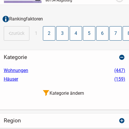
86154 Augsburg
liegen zwischen ca. 29 m² und 42 m²
und...
Rankingfaktoren
zurück
1
2
3
4
5
6
7
Kategorie
Wohnungen
(447)
Häuser
(159)
Kategorie ändern
Region