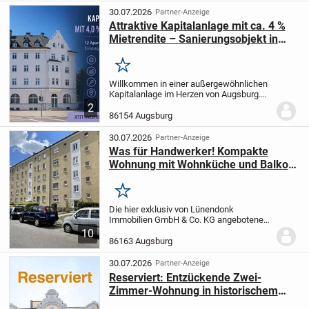
außergewöhnlich...
30.07.2026
Partner-Anzeige
Attraktive Kapitalanlage mit ca. 4 %
Mietrendite – Sanierungsobjekt in
Augsburg
Merken
Willkommen in einer außergewöhnlichen
Kapitalanlage im Herzen von Augsburg.
Das repräsentative Wohnhaus überzeugt
2
durch seine markante Altbauarchitektur
86154 Augsburg
mit stilvollen Fassadenelementen und
bietet...
30.07.2026
Partner-Anzeige
Was für Handwerker! Kompakte
Wohnung mit Wohnküche und Balkon
in Augsburg-Hochzoll
Merken
Die hier exklusiv von Lünendonk
Immobilien GmbH & Co. KG angebotene
Zweizimmerwohnung befindet sich in
10
einer im Jahre ca. 1964 erstellten
86163 Augsburg
Wohnanlage.
Die Wohnung liegt im 2.
Obergeschoss und bietet...
30.07.2026
Partner-Anzeige
Reserviert: Entzückende Zwei-
Zimmer-Wohnung in historischem
Baudenkmal