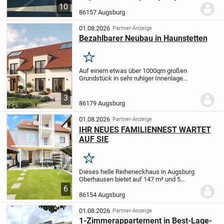
Pfersee bietet eine hervorragende
10
Gelegenheit für Kapitalanleger sowie für
86157 Augsburg
alle Eigennutzer, die urbanes Wohnen in
einem...
01.08.2026
Partner-Anzeige
Bezahlbarer Neubau in Haunstetten
Merken
Auf einem etwas über 1000qm großen
Grundstück in sehr ruhiger Innenlage
haben wir 3 Einheiten projektiert: ein
Einzelhaus und zwei
3
Doppelhaushälften.
Bei idealem
86179 Augsburg
Grundstückszuschnitt kommen die...
01.08.2026
Partner-Anzeige
IHR NEUES FAMILIENNEST WARTET
AUF SIE
Merken
Dieses helle Reiheneckhaus in Augsburg
Oberhausen bietet auf 147 m² und 5
Zimmern viel Raum für Familien und alle,
6
die Wohnen und Arbeiten flexibel
86154 Augsburg
verbinden möchten. Auf drei Geschossen
plus Keller...
01.08.2026
Partner-Anzeige
1-Zimmerappartement in Best-Lage-