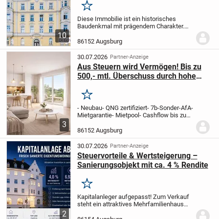
Merken
Diese Immobilie ist ein historisches
Baudenkmal mit prägendem Charakter.
Seine kunstvolle und feinsinnige Aura
10
versprüht dieses Architektur-Monument in
86152 Augsburg
mannigfaltiger Hinsicht. So wohnte Julia
Mann...
30.07.2026
Partner-Anzeige
Aus Steuern wird Vermögen! Bis zu
500,- mtl. Überschuss durch hohe
Abschreibung! Neubau!
Merken
- Neubau
- QNG zertifiziert
- 7b-Sonder-AfA
-
Mietgarantie
- Mietpool
- Cashflow bis zu
500,-€ monatlich bei Einkommen ab
3
100.000 €
- 62 m² Wohnfläche
- 1 Zimmer,
86152 Augsburg
Küche und Bad
- PKW-Stellplatz
-...
30.07.2026
Partner-Anzeige
Steuervorteile & Wertsteigerung –
Sanierungsobjekt mit ca. 4 % Rendite
Merken
Kapitalanleger aufgepasst! Zum Verkauf
steht ein attraktives Mehrfamilienhaus
mit 12 Wohneinheiten in einer gefragten
2
Lage von Augsburg. Die Wohnungsgrößen