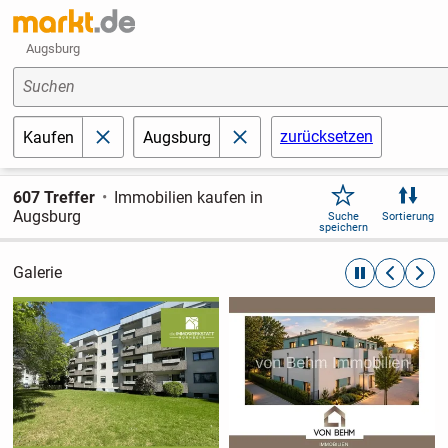
Augsburg
Suchen
zurücksetzen
Kaufen
Augsburg
schließen
schließen
607 Treffer
Immobilien kaufen in
Augsburg
Suche
Sortierung
speichern
Galerie
automatische R
zurückblät
weite