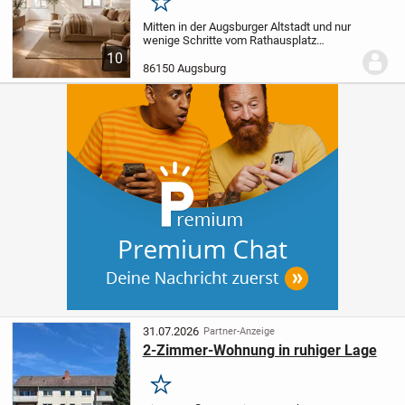
Merken
Mitten in der Augsburger Altstadt und nur
wenige Schritte vom Rathausplatz
entfernt, bietet diese außergewöhnliche
10
Einheit die Möglichkeit, individuellen
86150 Augsburg
Wohnraum in absoluter Bestlage zu
schaffen....
31.07.2026
Partner-Anzeige
2-Zimmer-Wohnung in ruhiger Lage
Merken