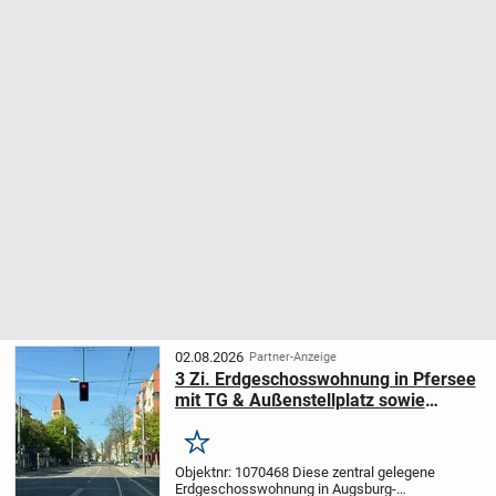
02.08.2026
Partner-Anzeige
3 Zi. Erdgeschosswohnung in Pfersee
mit TG & Außenstellplatz sowie
Terrasse im Zentrum von Augsburg
Merken
Objektnr: 1070468
Diese zentral gelegene
Erdgeschosswohnung in Augsburg-