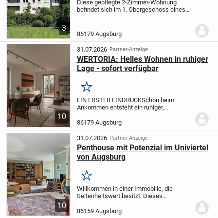
Diese gepflegte 2-Zimmer-Wohnung
befindet sich im 1. Obergeschoss eines
Mehrfamilienhauses aus dem Baujahr
1968. Mit einer Wohnfläche von ca. 58 m²
3
überzeugt die Wohnung durch eine
86179 Augsburg
praktische...
31.07.2026
Partner-Anzeige
WERTORIA: Helles Wohnen in ruhiger
Lage - sofort verfügbar
Merken
EIN ERSTER EINDRUCK
Schon beim
Ankommen entsteht ein ruhiger,
hochwertiger Eindruck. Die Wohnung
10
wurde umfassend modernisiert und ist
86179 Augsburg
nun zum Erstbezug fertiggestellt. Sie liegt
in einer sehr...
31.07.2026
Partner-Anzeige
Penthouse mit Potenzial im Univiertel
von Augsburg
Merken
Willkommen in einer Immobilie, die
Seltenheitswert besitzt: Dieses
großzügige Penthouse im Augsburger-
10
Univiertel erstreckt sich über zwei Ebenen
86159 Augsburg
und bietet mit ca. 220 m² Wohnfläche