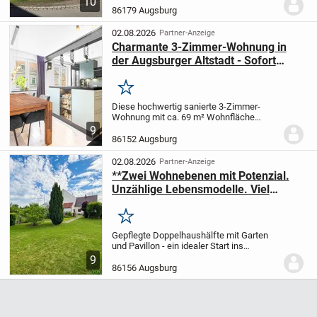
10
aufgeteilte 3-Zimmer-Wohnung befindet
86179 Augsburg
sich in einer sehr gepflegten, ruhigen
Wohnanlage mit...
02.08.2026
Partner-Anzeige
Charmante 3-Zimmer-Wohnung in
der Augsburger Altstadt - Sofort
bezugsbereit
Merken
Diese hochwertig sanierte 3-Zimmer-
Wohnung mit ca. 69 m² Wohnfläche
vereint modernen Wohnkomfort mit dem
9
Charme eines gepflegten
86152 Augsburg
Bestandsgebäudes aus dem Jahr 1954.
Im Jahr 2024 wurde die Wohnung...
02.08.2026
Partner-Anzeige
**Zwei Wohnebenen mit Potenzial.
Unzählige Lebensmodelle. Viel
Garten. Viel Freiheit**
Merken
Gepflegte Doppelhaushälfte mit Garten
und Pavillon - ein idealer Start ins
Eigenheim!
Sie träumen vom eigenen
9
Haus mit Garten, in das Sie einfach
86156 Augsburg
einziehen und nach und nach
hineinwachsen können?...