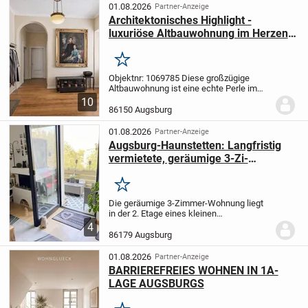
ca. 62 m² überzeugt die Wohnung...
01.08.2026
Partner-Anzeige
Architektonisches Highlight -
luxuriöse Altbauwohnung im Herzen
von Augsburg
Merken
Objektnr: 1069785
Diese großzügige
Altbauwohnung ist eine echte Perle im
Herzen von Augsburg. Sie befindet sich in
10
einem repräsentativen Gebäude in der
86150 Augsburg
Prinzregentenstraße, die sich durch
viele...
01.08.2026
Partner-Anzeige
Augsburg-Haunstetten: Langfristig
vermietete, geräumige 3-Zi-
Wohnung nähe Uni - ruhige Lage
Merken
Die geräumige 3-Zimmer-Wohnung liegt
in der 2. Etage eines kleinen
Mehrfamilienhauses. Vom geräumigen
4
Flur aus haben Sie Zugang zu allen
86179 Augsburg
Wohnräumen. Die Wohnung besitzt ein
helles Tageslichtbadezimmer...
01.08.2026
Partner-Anzeige
BARRIEREFREIES WOHNEN IN 1A-
LAGE AUGSBURGS