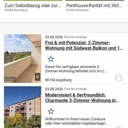
Zum Selbstbezug oder zur
Penthouse-Rarität mit 360°-
Kapitalanlage - Gemütliche
Panoramablick in München-
90482 Nürnberg
81549 München
1-Zimmer-Wohnung im
Giesing
beliebten Mögeldorf
03.08.2026
Partner-Anzeige
Frei & mit Potenzial: 2-Zimmer-
Wohnung mit Südwest-Balkon und 1
Garage in Augsburg-Oberhausen
Merken
Diese frei verfügbare renovierte 2-
Zimmer-Wohnung befindet sich im 2.
Obergeschoss eines Wohngebäudes aus
6
dem Baujahr ca. 1960 in Augsburg-
86154 Augsburg
Oberhausen. Auf rund 55 m² Wohnfläche
bietet sie einen gut...
03.08.2026
Partner-Anzeige
Modernisiert & tierfreundlich:
Charmante 3-Zimmer-Wohnung in
Haunstetten
Merken
Willkommen in Ihrem neuen Zuhause
oder Ihrer wertstabilen Kapitalanlage!
Diese attraktive und hervorragend