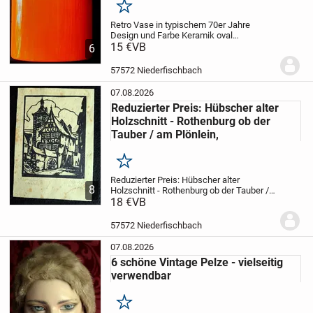
Merken
Retro Vase in typischem 70er Jahre
Design und Farbe
Keramik
oval
Privatverkauf
15 €
VB
Maße:
H 15cm, Tiefe 5cm,
6
Breite 12,5cm, Umfang 29cm, Gewicht ca.
380g
ungemarkt
mit dezentem Motiv auf
57572 Niederfischbach
beiden...
07.08.2026
Reduzierter Preis: Hübscher alter
Holzschnitt - Rothenburg ob der
Tauber / am Plönlein,
Merken
Reduzierter Preis: Hübscher alter
8
Holzschnitt - Rothenburg ob der Tauber /
am Plönlein,
18 €
VB
aus der Rothenburg-Serie
des Künstlers
handsigniert Willi Foerster
(deutsch, 1892-1965)
Undatiert,
57572 Niederfischbach
vermutlich...
07.08.2026
6 schöne Vintage Pelze - vielseitig
verwendbar
Merken