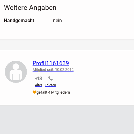
auf den Etiketten vermerken
Weitere Angaben
nicht selbstklebend
Handgemacht
nein
Privatverkauf - „Die Ware wird unter Ausschluss jeglicher
Gewährleistung verkauft.“ (Pflichttext)
Zustand: Packung geöffnet, 20 Stück sind enthalten, die
Etiketten sind neu, unbenutzt, sauber, heil, aus
Nichtraucherhaushalt
Profil1161639
ich verkaufe viele Artikel für die eigene Weinherstellung.
Mitglied seit: 10.02.2012
Ein Foto füge ich bei.
nicht verifiziert
nicht verifiziert
Alter
Telefon
Preis bei Abholung VB 17€
gefällt 4 Mitgliedern
Versand möglich
Portokosten für Deutschland 2€