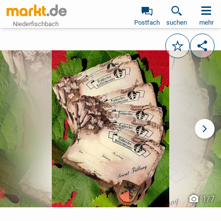
Postfach
suchen
mehr
Niederfischbach
Merken
Teile
vorheriges Bild
näch
1
/
7