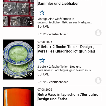
Sammler und Liebhaber
Merken
Vintage Zinn Gießformen in
12
unterschiedlichen Größen
aus Hartgummi
(?) und Metall
15 €
VB
für Sammler und Liebhaber
Motive siehe Fotos
Maße:
2 Größen –
7cm x 7cm,
9cm x 9 cm
Zustand:
57572 Niederfischbach
Gebraucht, Spuren...
07.08.2026
2 tiefe + 2 flache Teller - Design „
Versailles Quadrifoglio“ grün blau
Merken
2 tiefe + 2 flache Teller - Design „
Versailles Quadrifoglio“ grün blau
Das ist
die Gelegenheit Ihr Service zu
30 €
VB
12
vervollständigen-diese Serie wird nicht
mehr hergestellt!
Hersteller Pier 1
57572 Niederfischbach
Imports...
07.08.2026
Retro Vase in typischem 70er Jahre
Design und Farbe