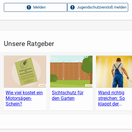
Anzeigen­kennung
bfabb34c
Melden
Jugendschutzverstoß melden
Aufrufe dieser
27
Anzeige
Kategorie
Haus & Garten
›
Lebensmittel
›
Eingemachtes
Unsere Ratgeber
Wie viel kostet ein
Sichtschutz für
Wand richtig
Motorsägen-
den Garten
streichen: So
Schein?
klappt der
Anstrich