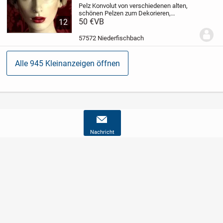
Pelz Konvolut von verschiedenen alten,
schönen Pelzen
zum Dekorieren,
Kleidung-Aufpeppen, zum Ausbessern,
50 €
VB
12
zum Umschneidern … oder oder..
Die
Pelzarten sind mir nicht bekannt.
4
57572 Niederfischbach
Pelzkappen und 2...
Alle 945 Kleinanzeigen öffnen
Nachricht