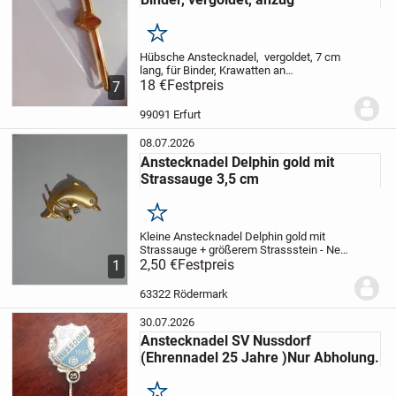
Merken
Hübsche Anstecknadel, vergoldet, 7 cm
lang, für Binder, Krawatten an
herrenanzug, an selbstabholer oder 2,65€
18 €
Festpreis
7
versicherter versand zzgl.
99091 Erfurt
08.07.2026
Anstecknadel Delphin gold mit
Strassauge 3,5 cm
Merken
Kleine Anstecknadel Delphin gold mit
Strassauge + größerem Strassstein - Neu
- nicht getragen
2,50 €
Festpreis
Kunststoff
Versand 2,00
1
Bitte schauen Sie auch auf meine
anderen Angebote
63322 Rödermark
30.07.2026
Anstecknadel SV Nussdorf
(Ehrennadel 25 Jahre )Nur Abholung.