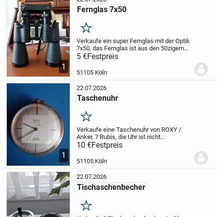
Fernglas 7x50
Merken
Verkaufe ein super Fernglas mit der Optik
7x50, das Fernglas ist aus den 50zigern
Jahren.
5 €
Festpreis
Bitte nur Abholung
1
51105 Köln
22.07.2026
Taschenuhr
Merken
Verkaufe eine Taschenuhr von ROXY /
Anker, 7 Rubis, die Uhr ist nicht
beschädigt und hat einen Handaufzug.
10 €
Festpreis
Nur
für Selbstabholer
1
51105 Köln
22.07.2026
Tischaschenbecher
Merken