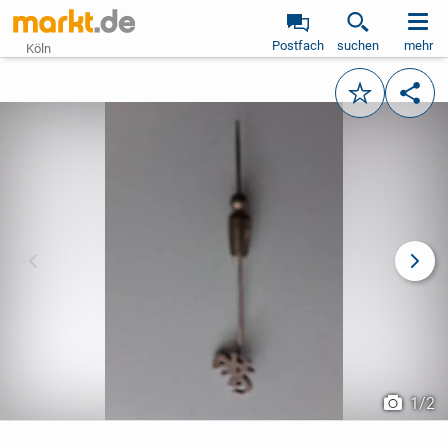
Postfach
suchen
mehr
Köln
Merken
Teile
vorheriges Bild
näch
1
/
2