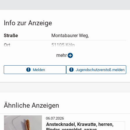
Info zur Anzeige
Straße
Montabaurer Weg,
Ort
51105 Köln
Anzeigen­typ
Privatangebot
mehr
Anzeigen­datum
22.07.2026
Melden
Jugendschutzverstoß melden
Anzeigen­kennung
d7ec57ef
Aufrufe dieser
21
Anzeige
Kategorie
Haus & Garten
›
Kleidung
›
Accessoires
›
Schmuck
›
Anhänger
Ähnliche Anzeigen
06.07.2026
Anstecknadel, Krawatte, herren,
Binder, vergoldet, anzug