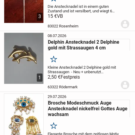
Merken
Die Anstecknadel ist in einem guten
Zustand und ist versilbert, und wiegt 6
Gramm. Nur Barzahlung bei Abholung, und
15 €
VB
3
kein Versand.
83022 Rosenheim
08.07.2026
Delphin Anstecknadel 2 Delphine
gold mit Strassaugen 4 cm
Merken
Kleine Anstecknadel 2 Delphine gold mit
Strassaugen - Neu + unbenutzt
Kunststoff
2,50 €
Festpreis
Versand 2,00
Bitte schauen
1
Sie auch auf meine anderen Angebote
63322 Rödermark
29.07.2026
Brosche Modeschmuck Auge
Anstecknadel nickelfrei Gottes Auge
wachsam
Merken
Elegante Brosche mit dem zeitlosen Motiv