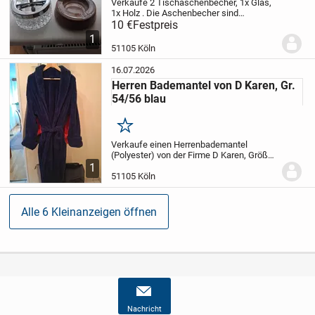
Verkaufe 2 Tischaschenbecher, 1x Glas,
1x Holz . Die Aschenbecher sind
gebraucht aber in einem sehr guten
10 €
Festpreis
Zustand.
Bitte nur für Selbstabholer.
1
51105 Köln
16.07.2026
Herren Bademantel von D Karen, Gr.
54/56 blau
Merken
Verkaufe einen Herrenbademantel
(Polyester) von der Firme D Karen, Größe
54/56
Noch nicht getragen.
Nur für
1
Selbstabholer.
51105 Köln
Alle 6 Kleinanzeigen öffnen
Nachricht