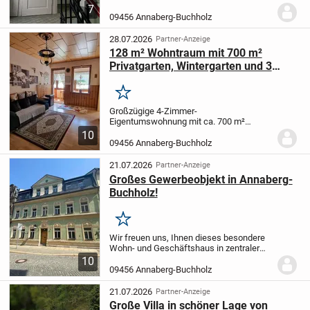
aufwendig und hochwertig modernisiert
7
wurde und über eine zeitgemäße,
09456 Annaberg-Buchholz
energieeffiziente Haustechnik verfügt.
Das vollständig...
28.07.2026
Partner-Anzeige
128 m² Wohntraum mit 700 m²
Privatgarten, Wintergarten und 3
Stellplätzen - Wohnen wie im eigenen
Haus
Merken
Großzügige 4-Zimmer-
Eigentumswohnung mit ca. 700 m²
Garten, Wintergarten, Loggia und 3
10
Stellplätzen - Wohnen mit Hausgefühl in
09456 Annaberg-Buchholz
Annaberg-Buchholz
Diese
außergewöhnliche Eigentumswohnung
21.07.2026
Partner-Anzeige
vereint den...
Großes Gewerbeobjekt in Annaberg-
Buchholz!
Merken
Wir freuen uns, Ihnen dieses besondere
Wohn- und Geschäftshaus in zentraler
Lage von Annaberg-Buchholz vorstellen
10
zu dürfen. Das Gebäude wurde um das
09456 Annaberg-Buchholz
Jahr 1720 in massiver Bauweise errichtet
und...
21.07.2026
Partner-Anzeige
Große Villa in schöner Lage von