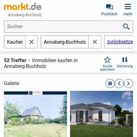
Postfach
mehr
Annaberg-Buchholz
Suchen
zurücksetzen
Kaufen
Annaberg-Buchholz
schließen
schließen
52 Treffer
Immobilien kaufen in
Annaberg-Buchholz
Suche
Sortierung
speichern
Galerie
automatische R
zurückblät
weite