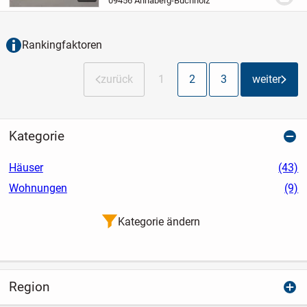
09456 Annaberg-Buchholz
Ausstattung der Wohnungen u.a. mit
Kaminöfen, Fußbodenheizun...
Rankingfaktoren
zurück
1
2
3
weiter
Kategorie
Häuser
(43)
Wohnungen
(9)
Kategorie ändern
Region