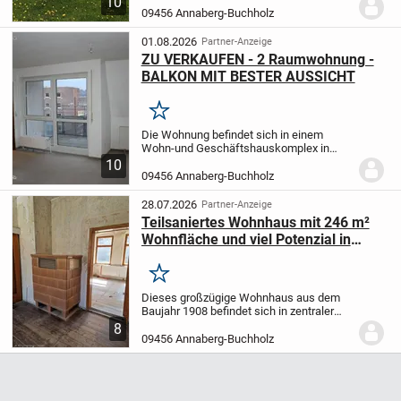
10
und Ihrer Famiilie alle Annehmlichkeiten
09456 Annaberg-Buchholz
des modernen und entspannten
Wohnens!...
01.08.2026
Partner-Anzeige
ZU VERKAUFEN - 2 Raumwohnung -
BALKON MIT BESTER AUSSICHT
Merken
Die Wohnung befindet sich in einem
Wohn-und Geschäftshauskomplex in
Annaberg in der 2.Etage,
welche hier auch
10
schon die letzte Etage ist. Also
09456 Annaberg-Buchholz
Dachgeschoss mit leichter
Schräge.
Diese beeinträchtigt...
28.07.2026
Partner-Anzeige
Teilsaniertes Wohnhaus mit 246 m²
Wohnfläche und viel Potenzial in
zentraler Lage
Merken
Dieses großzügige Wohnhaus aus dem
Baujahr 1908 befindet sich in zentraler
Lage von Annaberg-Buchholz und bietet
8
mit ca. 246 m² Wohnfläche, rund 65 m²
09456 Annaberg-Buchholz
Nutzfläche sowie insgesamt 12 Zimmern
hervorragen...