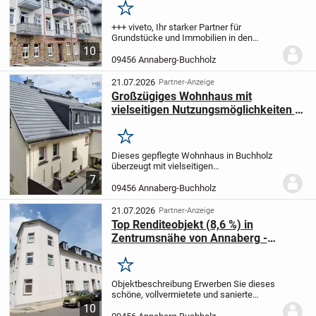
Merken
+++ viveto, Ihr starker Partner für
Grundstücke und Immobilien in den
Regionen Chemnitz, Leipzig, Erzgebirge,
10
Mittelsachsen, Zwickau und dem
09456 Annaberg-Buchholz
Vogtland, bietet Ihnen diese schöne
Wohnung in Annaberg-Buc...
21.07.2026
Partner-Anzeige
Großzügiges Wohnhaus mit
vielseitigen Nutzungsmöglichkeiten in
Buchholz
Merken
Dieses gepflegte Wohnhaus in Buchholz
überzeugt mit vielseitigen
Nutzungsmöglichkeiten und einer
7
großzügigen Wohnfläche von ca. 223 m²,
09456 Annaberg-Buchholz
verteilt auf drei Etagen. Jede Etage bildet
eine eigenständige...
21.07.2026
Partner-Anzeige
Top Renditeobjekt (8,6 %) in
Zentrumsnähe von Annaberg -
Vollvermietung und gehobene
Ausstattung der 10 WEs
Merken
Objektbeschreibung Erwerben Sie dieses
schöne, vollvermietete und sanierte
Eckmehrparteienhaus mit 10
10
Wohneinheiten mit teilweise gehobener