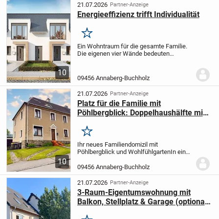
mehrere...
21.07.2026
Partner-Anzeige
Energieeffizienz trifft Individualität
Merken
Ein Wohntraum für die gesamte Familie.
Die eigenen vier Wände bedeuten
Freiheit!
Das eigene Haus bleibt nach wie
vor der Favorit unter den Wohnträumen.
10
Es bietet dir und deiner Familie den Platz
09456 Annaberg-Buchholz
und...
21.07.2026
Partner-Anzeige
Platz für die Familie mit
Pöhlbergblick: Doppelhaushälfte mit
Garten & Garage in Annaberg-
Buchholz
Merken
Ihr neues Familiendomizil mit
Pöhlbergblick und Wohlfühlgarten
In einer
der begehrtesten und ruhigsten
10
Wohnlagen von Annaberg-Buchholz
09456 Annaberg-Buchholz
erwartet Sie dieses gepflegte
Reihenendhaus. Das 1929 massiv...
21.07.2026
Partner-Anzeige
3-Raum-Eigentumswohnung mit
Balkon, Stellplatz & Garage (optional)
in Annaberg-Buchholz/Geyersdorf