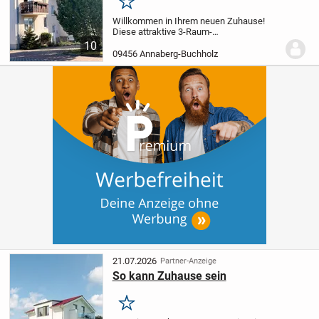
Merken
Willkommen in Ihrem neuen Zuhause!
Diese attraktive 3-Raum-
Eigentumswohnung befindet sich im 1.
10
Obergeschoss eines gepflegten
09456 Annaberg-Buchholz
Mehrfamilienhauses aus dem Jahr 1997
und überzeugt durch ihre begehrte...
21.07.2026
Partner-Anzeige
So kann Zuhause sein
Merken