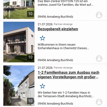
Das Bien-Zenker EDITION 125 ist ein
wahres Juwel für Familien, die Wert auf
durchdachte Raumaufteilung und
individuelle Gestaltung legen. Mit einer
10
großzügigen Wohnfläche von 125 m² und
09456 Annaberg-Buchholz
einer...
21.07.2026
Partner-Anzeige
Bezugsbereit einziehen
Merken
Willkommen in Ihrem neuen
Einfamilienhaus in Chemnitz! Dieses
beeindruckende, projektiert gestaltete
Zuhause erfüllt all Ihre individuellen
10
Wünsche und Vorstellungen. Mit
09456 Annaberg-Buchholz
großzügigen 7 Zimmern und...
21.07.2026
Partner-Anzeige
1-2 Familienhaus zum Ausbau nach
eigenen Vorstellungen mit großer
Terrasse
Merken
Wir bieten hier ein 1-2 Familien Haus in
der Terrassen-Stadt Annaberg-Buchholz
zum Verkauf. Das Objekt ist als
10
Einfamilienhaus nutzbar, es können auch
09456 Annaberg-Buchholz
mehrere Generationen unter einem Dach