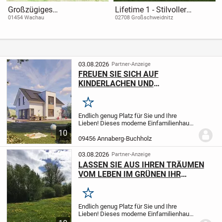
Großzügiges
Lifetime 1 - Stilvoller
Einfamilienhaus mit
Bungalow trifft durchdachte
01454 Wachau
02708 Großschweidnitz
Gartenidylle und Blick ins
Wohnqualität
Grüne
03.08.2026
Partner-Anzeige
FREUEN SIE SICH AUF
KINDERLACHEN UND
FAMILIENGLÜCK IM EIGENEN HAUS!
Merken
Endlich genug Platz für Sie und Ihre
Lieben! Dieses moderne Einfamilienhaus
mit einem genialen Grundriss bietet Ihnen
10
und Ihrer Famiilie alle Annehmlichkeiten
09456 Annaberg-Buchholz
des modernen und entspannten
Wohnens!...
03.08.2026
Partner-Anzeige
LASSEN SIE AUS IHREN TRÄUMEN
VOM LEBEN IM GRÜNEN IHR
EIGENES ZUHAUSE WERDEN! TEL.:
01714863595
Merken
Endlich genug Platz für Sie und Ihre
Lieben! Dieses moderne Einfamilienhaus
mit einem genialen Grundriss bietet Ihnen