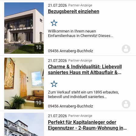
wohnen oder...
21.07.2026
Partner-Anzeige
Bezugsbereit einziehen
Merken
Willkommen in Ihrem neuen
Einfamilienhaus in Chemnitz! Dieses
beeindruckende, projektiert gestaltete
Zuhause erfüllt all Ihre individuellen
10
Wünsche und Vorstellungen. Mit
09456 Annaberg-Buchholz
großzügigen 7 Zimmern und...
21.07.2026
Partner-Anzeige
Charme & Individualität: Liebevoll
saniertes Haus mit Altbauflair &
Garten in Annaberg-Buchholz
Merken
Zum Verkauf steht ein um 1895 erbautes,
liebevoll und individuell saniertes
Reihenhaus in zentrumsnaher Lage von
10
Annaberg-Buchholz im Ortsteil Buchholz.
09456 Annaberg-Buchholz
Die massiv errichtete Immobilie
überzeugt durch...
21.07.2026
Partner-Anzeige
Perfekt für Kapitalanleger oder
Eigennutzer - 2-Raum-Wohnung in
Annaberg-Buchholz zum Verkauf