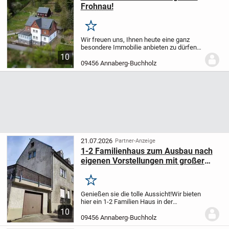
Frohnau!
Merken
Wir freuen uns, Ihnen heute eine ganz
besondere Immobilie anbieten zu dürfen:
ein villenartiges Wohnhaus in äußerst
10
exponierter und zugleich ruhiger Lage von
09456 Annaberg-Buchholz
Frohnau.
Die Immobilie befindet sich in...
21.07.2026
Partner-Anzeige
1-2 Familienhaus zum Ausbau nach
eigenen Vorstellungen mit großer
Terrasse
Merken
Genießen sie die tolle Aussicht!
Wir bieten
hier ein 1-2 Familien Haus in der
Terrassen-Stadt Annaberg-Buchholz zum
10
Verkauf. Das Objekt ist als
09456 Annaberg-Buchholz
Einfamilienhaus nutzbar, es können auch