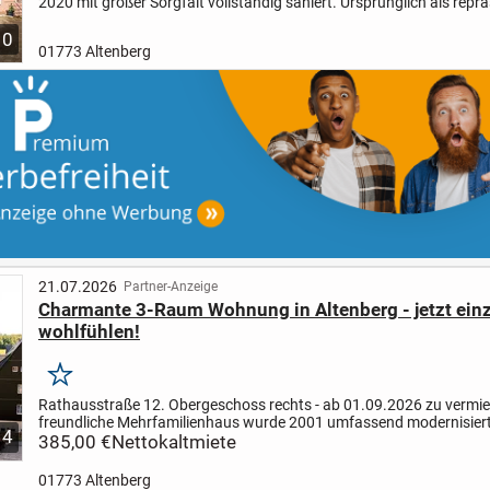
2020 mit großer Sorgfalt vollständig saniert. Ursprünglich als repr
Wohn- und Ferienhaus eines Industriellen...
10
01773 Altenberg
21.07.2026
Partner-Anzeige
Charmante 3-Raum Wohnung in Altenberg - jetzt ein
wohlfühlen!
Merken
Rathausstraße 1
2. Obergeschoss rechts - ab 01.09.2026 zu vermi
freundliche Mehrfamilienhaus wurde 2001 umfassend modernisiert
4
erfolgen Instandhaltungs- und Modernisierungsarbei...
385,00 €
Nettokaltmiete
01773 Altenberg