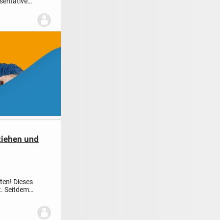
äsentatives
ziehen und
eten!
Dieses
. Seitdem