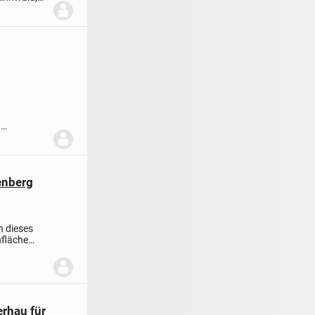
,
enberg
n dieses
fläche
rhau für