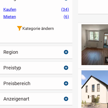
Südvorstadt - 4
durchdachte
super Panora
Zimmer, 126m²,
Wohnqualität
Kaufen
(34)
KfW 40, Erstbezug
Mieten
(6)
Kategorie ändern
Region
Preistyp
Preisbereich
Anzeigenart