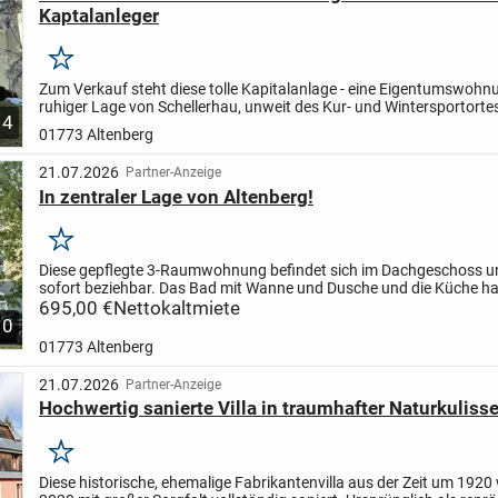
Kaptalanleger
Merken
Zum Verkauf steht diese tolle Kapitalanlage - eine Eigentumswohn
ruhiger Lage von Schellerhau, unweit des Kur- und Wintersportorte
4
Das Gebäude wurde im Jahr 1984 errichtet. Die...
01773 Altenberg
21.07.2026
Partner-Anzeige
In zentraler Lage von Altenberg!
Merken
Diese gepflegte 3-Raumwohnung befindet sich im Dachgeschoss un
sofort beziehbar. Das Bad mit Wanne und Dusche und die Küche ha
ein Fenster. Die Einbauküche kann kostenfrei übernommen...
695,00 €
Nettokaltmiete
10
01773 Altenberg
21.07.2026
Partner-Anzeige
Hochwertig sanierte Villa in traumhafter Naturkuliss
Merken
Diese historische, ehemalige Fabrikantenvilla aus der Zeit um 1920