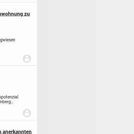
umwohnung zu
rgwiesen
spotenzial
enberg
ch anerkannten