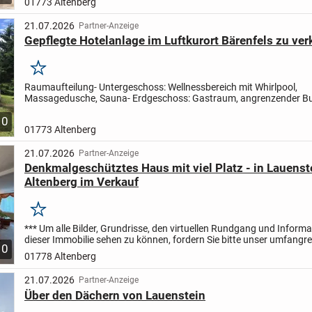
01773 Altenberg
21.07.2026
Partner-Anzeige
Gepflegte Hotelanlage im Luftkurort Bärenfels zu ve
Merken
Raumaufteilung
- Untergeschoss: Wellnessbereich mit Whirlpool,
Massagedusche, Sauna
- Erdgeschoss: Gastraum, angrenzender B
Gastroküche, 2 Doppelzimmer, Betreiberwohnung
- Obergeschoss: 2
10
01773 Altenberg
21.07.2026
Partner-Anzeige
Denkmalgeschütztes Haus mit viel Platz - in Lauenst
Altenberg im Verkauf
Merken
*** Um alle Bilder, Grundrisse, den virtuellen Rundgang und Inform
dieser Immobilie sehen zu können, fordern Sie bitte unser umfangr
10
Exposé an. Senden Sie uns Ihre Anfrage und Sie...
01778 Altenberg
21.07.2026
Partner-Anzeige
Über den Dächern von Lauenstein