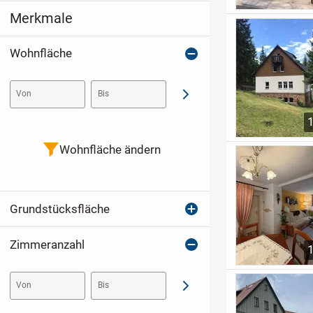
Merkmale
Wohnfläche
Von
Bis
Abschicken
Wohnfläche ändern
Grundstücksfläche
Zimmeranzahl
Von
Bis
Abschicken