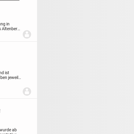
ung in
s Altenberg.
d ist
ben jeweils
e
 wurde ab