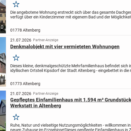
Merken
Die angebotene Wohnung erstreckt sich über das gesamte Dachges
verfügt über ein Kinderzimmer mit eigenem Bad und der Möglichkeit
eigene Miniküche anzuschließen. Auch eine vollständige...
10
01778 Altenberg
21.07.2026
Partner-Anzeige
Denkmalobjekt mit vier vermieteten Wohnungen
Merken
Dieses kleine, denkmalgeschützte Mehrfamilienhaus befindet sich 
idyllischen Ortsteil Kipsdorf der Stadt Altenberg - eingebettet in die 
Landschaft des Osterzgebirges. Die naturnahe Lage,...
8
01773 Altenberg
21.07.2026
Partner-Anzeige
Gepflegtes Einfamilienhaus mit 1.594 m² Grundstück
Werkstatt in Altenberg
Merken
Ruhe, Natur und vielseitige Nutzungsmöglichkeiten - willkommen in
neuen Zuhause im Erzgebirge!
Dieses gepflegte Einfamilienhaus in 