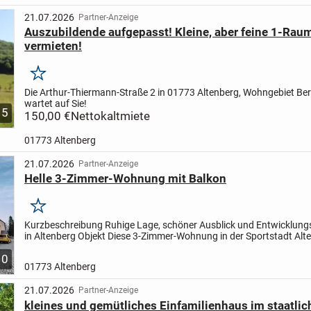
21.07.2026
Partner-Anzeige
Auszubildende aufgepasst! Kleine, aber feine 1-Ra
vermieten!
Merken
Die Arthur-Thiermann-Straße 2 in 01773 Altenberg, Wohngebiet Be
wartet auf Sie!
5
150,00 €
Nettokaltmiete
01773 Altenberg
21.07.2026
Partner-Anzeige
Helle 3-Zimmer-Wohnung mit Balkon
Merken
Kurzbeschreibung Ruhige Lage, schöner Ausblick und Entwicklung
in Altenberg Objekt Diese 3-Zimmer-Wohnung in der Sportstadt Alt
bietet eine vielversprechende Gelegenheit für Eigennutze...
10
01773 Altenberg
21.07.2026
Partner-Anzeige
kleines und gemütliches Einfamilienhaus im staatli