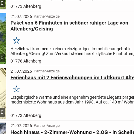
10
einem Ortsteil des Kurortes Altenberg, verbindet...
01773 Altenberg
21.07.2026
Partner-Anzeige
Paket von 6 Finnhüten in schöner ruhiger Lage von
Altenberg/Geising
Merken
Herzlich willkommen zu einem einzigartigen Immobilienangebot in
Altenberg/Geising! Zum Verkauf stehen hier 6 idyllische Finnhütten
10
eingebettet in eine traumhaft ruhige Lage am Waldrand. Dieses...
01778 Altenberg
21.07.2026
Partner-Anzeige
Ferienhaus mit 2 Ferienwohnungen im Luftkurort Alt
Merken
Erzgebirgische Wärme und eine angenehm geerdete Eleganz präge
modernisierte Wohnhaus aus dem Jahr 1998. Auf ca. 140 m² Wohn
entfalten sich fünf Zimmer, getragen von einer gehobenen...
10
01773 Altenberg
21.07.2026
Partner-Anzeige
Hoch hinaus - 2-Zimmer-Wohnung - 2.OG - in Schelle