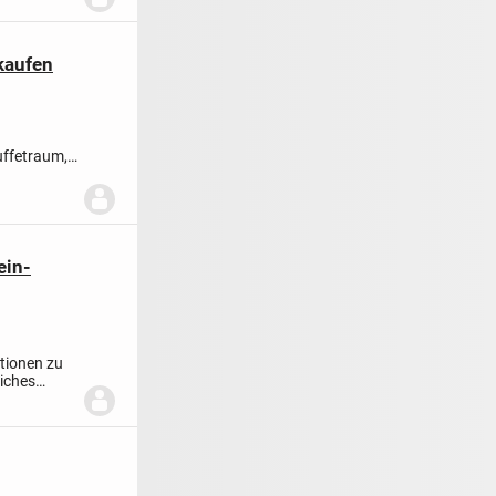
rkaufen
uffetraum,
...
ein-
ationen zu
eiches