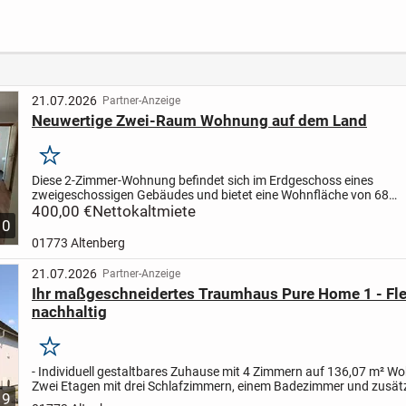
ma
offener Küche und
Blick zum See I 2
für Fa
großem sonnigen
Bäder I
und Be
Balkon zum
Hochwertige
Werns
Innenhof
Ausstattung
21.07.2026
Partner-Anzeige
Neuwertige Zwei-Raum Wohnung auf dem Land
Merken
Diese 2-Zimmer-Wohnung befindet sich im Erdgeschoss eines
zweigeschossigen Gebäudes und bietet eine Wohnfläche von 68
Quadratmetern. Die Räumlichkeiten sind barrierefrei zugänglich u
400,00 €
Nettokaltmiete
10
neben...
01773 Altenberg
21.07.2026
Partner-Anzeige
Ihr maßgeschneidertes Traumhaus Pure Home 1 - Fle
nachhaltig
Merken
- Individuell gestaltbares Zuhause mit 4 Zimmern auf 136,07 m² W
Zwei Etagen mit drei Schlafzimmern, einem Badezimmer und zusät
9
Gäste-WC - ideal für Familien oder Paare
- Hausplanung...