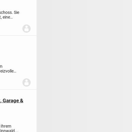
choss. Sie
, eine
im
reizvolle
, Garage &
 Ihrem
Zinnwald,